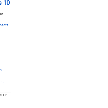
s 10
ую
osoft
,
0
 10
ЛЬШЕ...