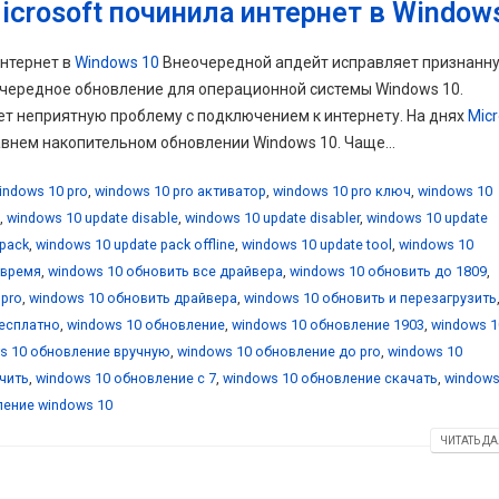
crosoft починила интернет в Window
интернет в
Windows 10
Внеочередной апдейт исправляет признанн
очередное обновление для операционной системы Windows 10.
ет неприятную проблему с подключением к интернету. На днях
Micr
внем накопительном обновлении Windows 10. Чаще...
indows 10 pro
,
windows 10 pro активатор
,
windows 10 pro ключ
,
windows 10
,
windows 10 update disable
,
windows 10 update disabler
,
windows 10 update
 pack
,
windows 10 update pack offline
,
windows 10 update tool
,
windows 10
 время
,
windows 10 обновить все драйвера
,
windows 10 обновить до 1809
,
 pro
,
windows 10 обновить драйвера
,
windows 10 обновить и перезагрузить
бесплатно
,
windows 10 обновление
,
windows 10 обновление 1903
,
windows 1
s 10 обновление вручную
,
windows 10 обновление до pro
,
windows 10
чить
,
windows 10 обновление с 7
,
windows 10 обновление скачать
,
windows
ение windows 10
ЧИТАТЬ ДА