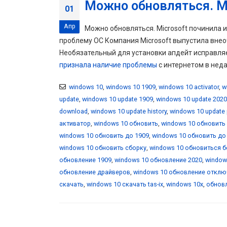
Можно обновляться. Mi
01
Апр
Можно обновляться. Microsoft починила 
проблему ОС Компания Microsoft выпустила вне
Необязательный для установки апдейт исправля
признала наличие проблемы
с интернетом в неда
windows 10
,
windows 10 1909
,
windows 10 activator
,
w
update
,
windows 10 update 1909
,
windows 10 update 2020
download
,
windows 10 update history
,
windows 10 update
активатор
,
windows 10 обновить
,
windows 10 обновить
windows 10 обновить до 1909
,
windows 10 обновить до
windows 10 обновить сборку
,
windows 10 обновиться 
обновление 1909
,
windows 10 обновление 2020
,
window
обновление драйверов
,
windows 10 обновление отклю
скачать
,
windows 10 скачать tas-ix
,
windows 10x
,
обновл