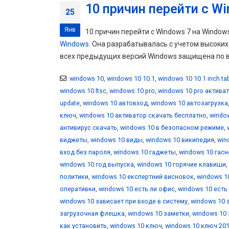
10 причин перейти с Wi
25
Янв
10 причин перейти с Windows 7 на Windo
Windows
. Она разрабатывалась с учетом высоки
всех предыдущих версий Windows защищена по вс
windows 10
,
windows 10 10.1
,
windows 10 10.1 inch ta
windows 10 ltsc
,
windows 10 pro
,
windows 10 pro актива
update
,
windows 10 автовход
,
windows 10 автозагрузка
ключ
,
windows 10 активатор скачать бесплатно
,
windo
антивирус скачать
,
windows 10 в безопасном режиме
,
виджеты
,
windows 10 виды
,
windows 10 википедия
,
win
вход без пароля
,
windows 10 гаджеты
,
windows 10 гасн
windows 10 год выпуска
,
windows 10 горячие клавиши
,
политики
,
windows 10 експертний висновок
,
windows 1
оперативки
,
windows 10 есть ли офис
,
windows 10 есть
windows 10 зависает при входе в систему
,
windows 10 
загрузочная флешка
,
windows 10 заметки
,
windows 10 
как установить
,
windows 10 ключ
,
windows 10 ключ 20