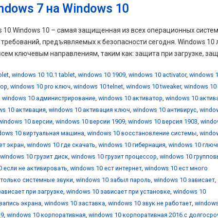
ndows 7 на Windows 10
ws 10 Windows 10 – самая защищенная из всех операционных систе
х требований, предъявляемых к безопасности сегодня. Windows 10
ем ключевым направлениям, таким как: защита при загрузке, защи
blet
,
windows 10 10.1 tablet
,
windows 10 1909
,
windows 10 activator
,
windows 1
тор
,
windows 10 pro ключ
,
windows 10 telnet
,
windows 10 tweaker
,
windows 10
,
windows 10 администрирование
,
windows 10 активатор
,
windows 10 актив
ws 10 активация
,
windows 10 активация ключ
,
windows 10 антивирус
,
windo
windows 10 версии
,
windows 10 версии 1909
,
windows 10 версия 1903
,
windo
dows 10 виртуальная машина
,
windows 10 восстановление системы
,
windo
ет экран
,
windows 10 где скачать
,
windows 10 гибернация
,
windows 10 глюч
windows 10 грузит диск
,
windows 10 грузит процессор
,
windows 10 группо
0 если не активировать
,
windows 10 ест интернет
,
windows 10 ест много
 только системные звуки
,
windows 10 забыл пароль
,
windows 10 зависает
,
зависает при загрузке
,
windows 10 зависает при установке
,
windows 10
запись экрана
,
windows 10 заставка
,
windows 10 звук не работает
,
windows
19
,
windows 10 корпоративная
,
windows 10 корпоративная 2016 с долгоср