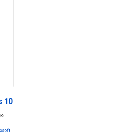
s 10
ую
osoft