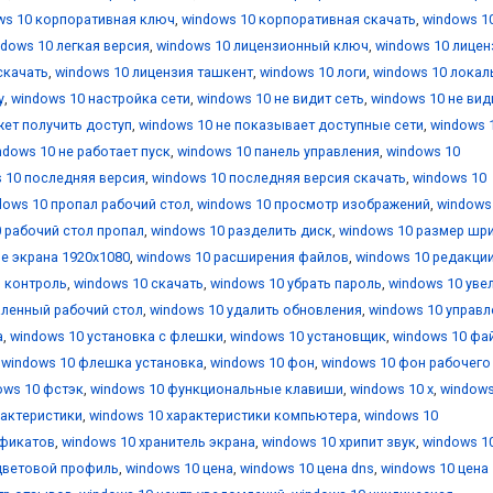
ws 10 корпоративная ключ
,
windows 10 корпоративная скачать
,
windows 1
ndows 10 легкая версия
,
windows 10 лицензионный ключ
,
windows 10 лицен
скачать
,
windows 10 лицензия ташкент
,
windows 10 логи
,
windows 10 локал
у
,
windows 10 настройка сети
,
windows 10 не видит сеть
,
windows 10 не вид
жет получить доступ
,
windows 10 не показывает доступные сети
,
windows 
ndows 10 не работает пуск
,
windows 10 панель управления
,
windows 10
 10 последняя версия
,
windows 10 последняя версия скачать
,
windows 10
dows 10 пропал рабочий стол
,
windows 10 просмотр изображений
,
windows
 рабочий стол пропал
,
windows 10 разделить диск
,
windows 10 размер шр
е экрана 1920x1080
,
windows 10 расширения файлов
,
windows 10 редакци
й контроль
,
windows 10 скачать
,
windows 10 убрать пароль
,
windows 10 уве
аленный рабочий стол
,
windows 10 удалить обновления
,
windows 10 управл
а
,
windows 10 установка с флешки
,
windows 10 установщик
,
windows 10 фа
,
windows 10 флешка установка
,
windows 10 фон
,
windows 10 фон рабочего
ows 10 фстэк
,
windows 10 функциональные клавиши
,
windows 10 х
,
windows
рактеристики
,
windows 10 характеристики компьютера
,
windows 10
ификатов
,
windows 10 хранитель экрана
,
windows 10 хрипит звук
,
windows 1
цветовой профиль
,
windows 10 цена
,
windows 10 цена dns
,
windows 10 цена