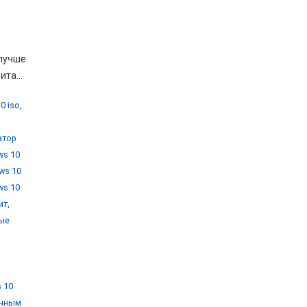
м
 лучше
та...
0 iso
,
атор
ws 10
ws 10
ws 10
ит
,
вые
 10
очным