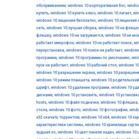
обслуживанием
,
windows 10 корпоративная ltsc
,
windo
купить
,
windows 10 купить ключ
,
windows 10 лагает
,
wi
windows 10 лицензия бесплатно
,
windows 10 лицензия 
сеть
,
windows 10 лучшая сборка
,
windows 10 на флешк
флешку
,
windows 10 не загружается
,
windows 10 не мо
работает микрофон
,
windows 10 не работает поиск
,
wi
переустановка
,
windows 10 поиск не работает
,
windows
программа
,
windows 10 программы по умолчанию
,
win
пуск не работает
,
windows 10 рабочий стол
,
windows 10
windows 10 разрешение экрана
,
windows 10 разрешени
windows 10 режим планшета
,
windows 10 родительски
шрифт
,
windows 10 удаление программ
,
windows 10 уд
дисками
,
windows 10 установить
,
windows 10 установк
hosts
,
windows 10 файл подкачки
,
windows 10 флешка
стола
,
windows 10 фото
,
windows 10 фотографии
,
wind
х32 скачать торрентом
,
windows 10 х64
,
windows 10 ха
характеристики системы
,
windows 10 хранилище серт
худшая ос
,
windows 10 цвет панели задач
,
windows 10 