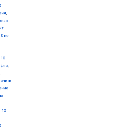
0
зия
,
ьная
ит
10 не
 10
ифта
,
и
,
личить
ение
йл
 10
0