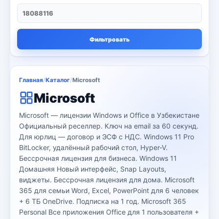
Ноутбуки
71
Серверы
13
Фильтровать
сканер и копия
3
Струйные принтеры
16
Главная
/
Каталог
/
Microsoft
Телевизор
8
Microsoft
Цветные лазерные принтеры
3
Microsoft — лицензии Windows и Office в Узбекистане
Официальный реселлер. Ключ на email за 60 секунд.
черно-белый принтер
4
Для юрлиц — договор и ЭСФ с НДС. Windows 11 Pro
BitLocker, удалённый рабочий стол, Hyper-V.
Kaspersky
6
Бессрочная лицензия для бизнеса. Windows 11
Домашняя Новый интерфейс, Snap Layouts,
виджеты. Бессрочная лицензия для дома. Microsoft
Microsoft
13
365 для семьи Word, Excel, PowerPoint для 6 человек
+ 6 ТБ OneDrive. Подписка на 1 год. Microsoft 365
Другие программы
4
Personal Все приложения Office для 1 пользователя +