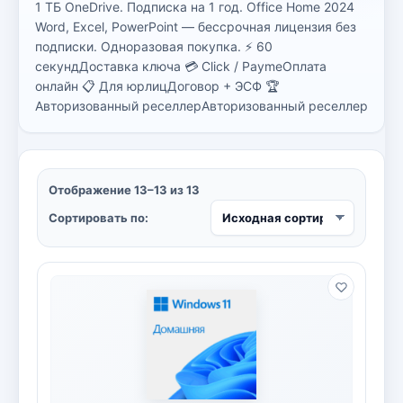
1 ТБ OneDrive. Подписка на 1 год. Office Home 2024
Bitdefender
8
Word, Excel, PowerPoint — бессрочная лицензия без
подписки. Одноразовая покупка. ⚡ 60
ESET
7
секундДоставка ключа 💳 Click / PaymeОплата
онлайн 📋 Для юрлицДоговор + ЭСФ 🏆
Avast
2
Авторизованный реселлерАвторизованный реселлер
PRO32
4
Dr.Web
4
Отображение 13–13 из 13
Сортировать по:
Jivo
3
Онлайн кинотеатр IVI
3