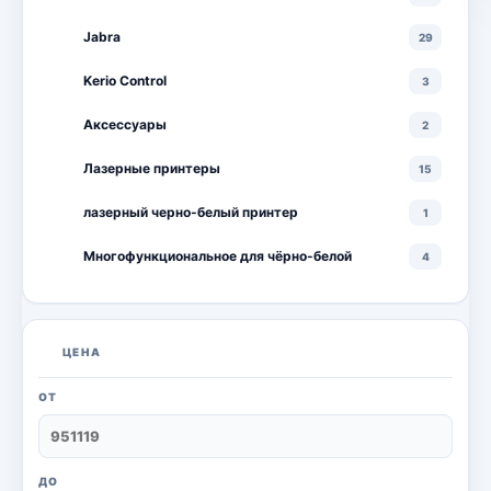
Jabra
29
Kerio Control
3
Аксессуары
2
Лазерные принтеры
15
лазерный черно-белый принтер
1
Многофункциональное для чёрно-белой
4
Многофункциональные лазерные принтеры
18
Многофункциональные цветные лазерные
10
ЦЕНА
принтеры
Мониторы
20
ОТ
Моноблоки
18
Настольный ПК
6
ДО