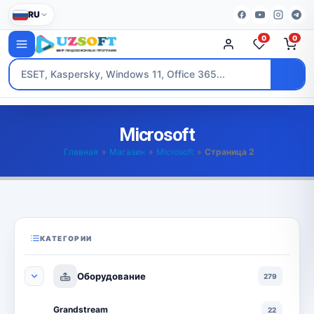
RU
0
0
Microsoft
Главная
»
Магазин
»
Microsoft
»
Страница 2
КАТЕГОРИИ
Оборудование
279
Grandstream
22