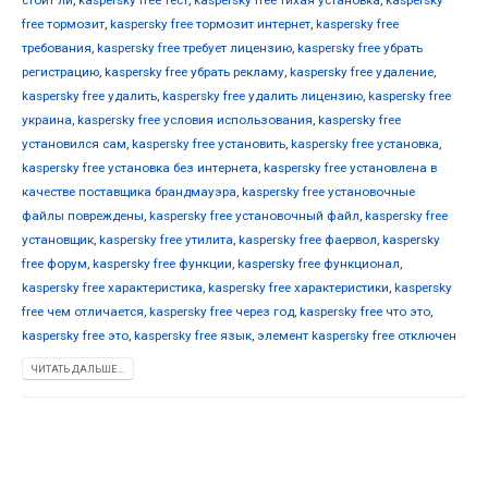
free тормозит
,
kaspersky free тормозит интернет
,
kaspersky free
требования
,
kaspersky free требует лицензию
,
kaspersky free убрать
регистрацию
,
kaspersky free убрать рекламу
,
kaspersky free удаление
,
kaspersky free удалить
,
kaspersky free удалить лицензию
,
kaspersky free
украина
,
kaspersky free условия использования
,
kaspersky free
установился сам
,
kaspersky free установить
,
kaspersky free установка
,
kaspersky free установка без интернета
,
kaspersky free установлена в
качестве поставщика брандмауэра
,
kaspersky free установочные
файлы повреждены
,
kaspersky free установочный файл
,
kaspersky free
установщик
,
kaspersky free утилита
,
kaspersky free фаервол
,
kaspersky
free форум
,
kaspersky free функции
,
kaspersky free функционал
,
kaspersky free характеристика
,
kaspersky free характеристики
,
kaspersky
free чем отличается
,
kaspersky free через год
,
kaspersky free что это
,
kaspersky free это
,
kaspersky free язык
,
элемент kaspersky free отключен
ЧИТАТЬ ДАЛЬШЕ...