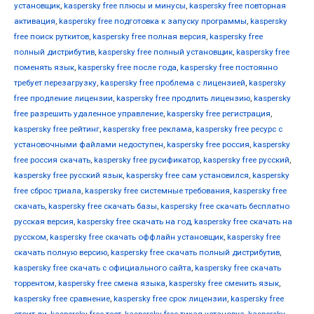
установщик
,
kaspersky free плюсы и минусы
,
kaspersky free повторная
активация
,
kaspersky free подготовка к запуску программы
,
kaspersky
free поиск руткитов
,
kaspersky free полная версия
,
kaspersky free
полный дистрибутив
,
kaspersky free полный установщик
,
kaspersky free
поменять язык
,
kaspersky free после года
,
kaspersky free постоянно
требует перезагрузку
,
kaspersky free проблема с лицензией
,
kaspersky
free продление лицензии
,
kaspersky free продлить лицензию
,
kaspersky
free разрешить удаленное управление
,
kaspersky free регистрация
,
kaspersky free рейтинг
,
kaspersky free реклама
,
kaspersky free ресурс с
установочными файлами недоступен
,
kaspersky free россия
,
kaspersky
free россия скачать
,
kaspersky free русификатор
,
kaspersky free русский
,
kaspersky free русский язык
,
kaspersky free сам установился
,
kaspersky
free сброс триала
,
kaspersky free системные требования
,
kaspersky free
скачать
,
kaspersky free скачать базы
,
kaspersky free скачать бесплатно
русская версия
,
kaspersky free скачать на год
,
kaspersky free скачать на
русском
,
kaspersky free скачать оффлайн установщик
,
kaspersky free
скачать полную версию
,
kaspersky free скачать полный дистрибутив
,
kaspersky free скачать с официального сайта
,
kaspersky free скачать
торрентом
,
kaspersky free смена языка
,
kaspersky free сменить язык
,
kaspersky free сравнение
,
kaspersky free срок лицензии
,
kaspersky free
стоит ли
,
kaspersky free тест
,
kaspersky free тихая установка
,
kaspersky