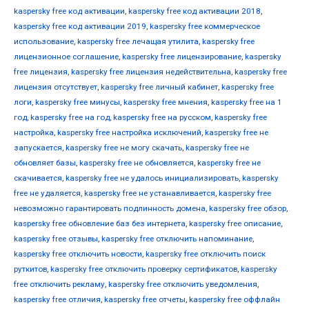
kaspersky free код активации
,
kaspersky free код активации 2018
,
kaspersky free код активации 2019
,
kaspersky free коммерческое
использование
,
kaspersky free лечащая утилита
,
kaspersky free
лицензионное соглашение
,
kaspersky free лицензирование
,
kaspersky
free лицензия
,
kaspersky free лицензия недействительна
,
kaspersky free
лицензия отсутствует
,
kaspersky free личный кабинет
,
kaspersky free
логи
,
kaspersky free минусы
,
kaspersky free мнения
,
kaspersky free на 1
год
,
kaspersky free на год
,
kaspersky free на русском
,
kaspersky free
настройка
,
kaspersky free настройка исключений
,
kaspersky free не
запускается
,
kaspersky free не могу скачать
,
kaspersky free не
обновляет базы
,
kaspersky free не обновляется
,
kaspersky free не
скачивается
,
kaspersky free не удалось инициализировать
,
kaspersky
free не удаляется
,
kaspersky free не устанавливается
,
kaspersky free
невозможно гарантировать подлинность домена
,
kaspersky free обзор
,
kaspersky free обновление баз без интернета
,
kaspersky free описание
,
kaspersky free отзывы
,
kaspersky free отключить напоминание
,
kaspersky free отключить новости
,
kaspersky free отключить поиск
руткитов
,
kaspersky free отключить проверку сертификатов
,
kaspersky
free отключить рекламу
,
kaspersky free отключить уведомления
,
kaspersky free отличия
,
kaspersky free отчеты
,
kaspersky free оффлайн