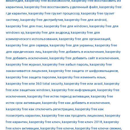
википедия
,
kaspersky free возможности
,
kaspersky free восстановить из
карантина
,
kaspersky free восстановить удаленный файл
,
kaspersky free
где карантин
,
kaspersky free грузит процессор
,
kaspersky free грузит
систему
,
kaspersky free дистрибутив
,
kaspersky free для android
,
kaspersky free для mac
,
kaspersky free для windows
,
kaspersky free для
windows xp
,
kaspersky free для андроид
,
kaspersky free для
коммерческого использования
,
kaspersky free для организаций
,
kaspersky free для сервера
,
kaspersky free для украины
,
kaspersky free
для юридических лиц
,
kaspersky free добавить в исключения
,
kaspersky
free добавить исключение
,
kaspersky free добавить сайт в исключения
,
kaspersky free журнал
,
kaspersky free забыл пароль
,
kaspersky free
заканчивается лицензия
,
kaspersky free защита от шифровальщиков
,
kaspersky free защита паролем
,
kaspersky free изменить язык
,
kaspersky free или 360 total security
,
kaspersky free или avast
,
kaspersky
free или защитник windows
,
kaspersky free информация
,
kaspersky free
исключения
,
kaspersky free истек период активации
,
kaspersky free
истек срок активации
,
kaspersky free как добавить в исключения
,
kaspersky free как отключить регистрацию
,
kaspersky free как
посмотреть карантин
,
kaspersky free как продлить лицензию
,
kaspersky
free карантин
,
kaspersky free ключ
,
kaspersky free ключ 2018
,
kaspersky
free ключ активации
,
kaspersky free ключи
,
kaspersky free ключи свежие
,