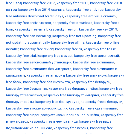
free 1 год
,
kaspersky free 2017
,
kaspersky free 2018
,
kaspersky free 2018
на год
,
kaspersky free 2019 скачать
,
kaspersky free antivirus
,
kaspersky
free antivirus download for 90 days
,
kaspersky free antivirus скачать
,
kaspersky free antivirus тест
,
kaspersky free download
,
kaspersky free e
bom
,
kaspersky free email
,
kaspersky free full
,
kaspersky free key 2019
,
kaspersky free not installing
,
kaspersky free not updating
,
kaspersky free
not updating automatically
,
kaspersky free offline
,
kaspersky free offline
installer
,
kaspersky free review
,
kaspersky free ru
,
kaspersky free tas ix
,
kaspersky free trial
,
kaspersky free x avast
,
kaspersky free автономный
,
kaspersky free автономный установщик
,
kaspersky free активация
,
kaspersky free активация без интернета
,
kaspersky free активация в
казахстане
,
kaspersky free андроид
,
kaspersky free антивирус
,
kaspersky
free базы
,
kaspersky free без интернета
,
kaspersky free беларусь
,
kaspersky free бесплатно
,
kaspersky free блокирует https
,
kaspersky free
блокирует teamviewer
,
kaspersky free блокирует интернет
,
kaspersky free
блокирует сайты
,
kaspersky free брандмауэр
,
kaspersky free в беларуси
,
kaspersky free в коммерческих целях
,
kaspersky free в организации
,
kaspersky free в процессе установки произошла ошибка
,
kaspersky free
в чем подвох
,
kaspersky free в чем разница
,
kaspersky free ваше
подключение не защищено
,
kaspersky free версия
,
kaspersky free