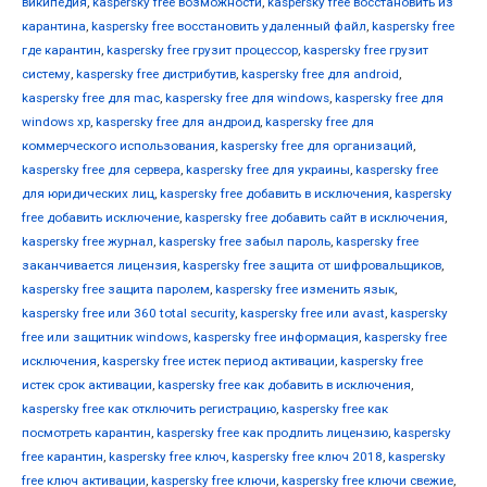
википедия
,
kaspersky free возможности
,
kaspersky free восстановить из
карантина
,
kaspersky free восстановить удаленный файл
,
kaspersky free
где карантин
,
kaspersky free грузит процессор
,
kaspersky free грузит
систему
,
kaspersky free дистрибутив
,
kaspersky free для android
,
kaspersky free для mac
,
kaspersky free для windows
,
kaspersky free для
windows xp
,
kaspersky free для андроид
,
kaspersky free для
коммерческого использования
,
kaspersky free для организаций
,
kaspersky free для сервера
,
kaspersky free для украины
,
kaspersky free
для юридических лиц
,
kaspersky free добавить в исключения
,
kaspersky
free добавить исключение
,
kaspersky free добавить сайт в исключения
,
kaspersky free журнал
,
kaspersky free забыл пароль
,
kaspersky free
заканчивается лицензия
,
kaspersky free защита от шифровальщиков
,
kaspersky free защита паролем
,
kaspersky free изменить язык
,
kaspersky free или 360 total security
,
kaspersky free или avast
,
kaspersky
free или защитник windows
,
kaspersky free информация
,
kaspersky free
исключения
,
kaspersky free истек период активации
,
kaspersky free
истек срок активации
,
kaspersky free как добавить в исключения
,
kaspersky free как отключить регистрацию
,
kaspersky free как
посмотреть карантин
,
kaspersky free как продлить лицензию
,
kaspersky
free карантин
,
kaspersky free ключ
,
kaspersky free ключ 2018
,
kaspersky
free ключ активации
,
kaspersky free ключи
,
kaspersky free ключи свежие
,