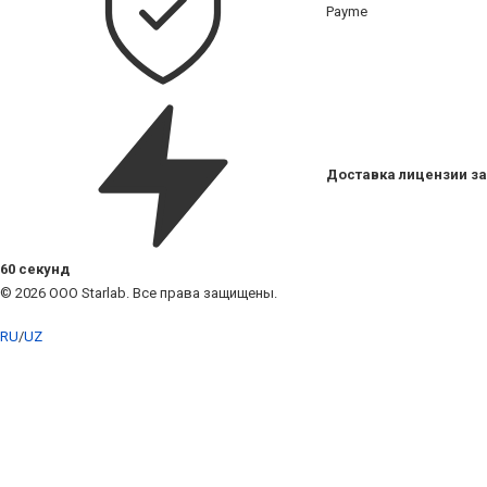
Payme
Доставка лицензии за
60 секунд
© 2026 ООО Starlab. Все права защищены.
RU
/
UZ