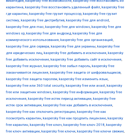
википедия
,
kaspersky free возможности
,
kaspersky free восстановить из
карантина
,
kaspersky free восстановить удаленный файл
,
kaspersky free
где карантин
,
kaspersky free грузит процессор
,
kaspersky free грузит
систему
,
kaspersky free дистрибутив
,
kaspersky free для android
,
kaspersky free для mac
,
kaspersky free для windows
,
kaspersky free для
windows xp
,
kaspersky free для андроид
,
kaspersky free для
коммерческого использования
,
kaspersky free для организаций
,
kaspersky free для сервера
,
kaspersky free для украины
,
kaspersky free
для юридических лиц
,
kaspersky free добавить в исключения
,
kaspersky
free добавить исключение
,
kaspersky free добавить сайт в исключения
,
kaspersky free журнал
,
kaspersky free забыл пароль
,
kaspersky free
заканчивается лицензия
,
kaspersky free защита от шифровальщиков
,
kaspersky free защита паролем
,
kaspersky free изменить язык
,
kaspersky free или 360 total security
,
kaspersky free или avast
,
kaspersky
free или защитник windows
,
kaspersky free информация
,
kaspersky free
исключения
,
kaspersky free истек период активации
,
kaspersky free
истек срок активации
,
kaspersky free как добавить в исключения
,
kaspersky free как отключить регистрацию
,
kaspersky free как
посмотреть карантин
,
kaspersky free как продлить лицензию
,
kaspersky
free карантин
,
kaspersky free ключ
,
kaspersky free ключ 2018
,
kaspersky
free ключ активации
,
kaspersky free ключи
,
kaspersky free ключи свежие
,