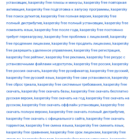
установщик
,
kaspersky free плюсы и минусы
,
kaspersky free повторная
активация
,
kaspersky free подготовка к запуску программы
,
kaspersky
free поиск руткитов
,
kaspersky free полная версия
,
kaspersky free
полный дистрибутив
,
kaspersky free полный установщик
,
kaspersky free
поменять язык
,
kaspersky free после года
,
kaspersky free постоянно
требует перезагрузку
,
kaspersky free проблема с лицензией
,
kaspersky
free продление лицензии
,
kaspersky free продлить лицензию
,
kaspersky
free разрешить удаленное управление
,
kaspersky free регистрация
,
kaspersky free рейтинг
,
kaspersky free реклама
,
kaspersky free ресурс с
установочными файлами недоступен
,
kaspersky free россия
,
kaspersky
free россия скачать
,
kaspersky free русификатор
,
kaspersky free русский
,
kaspersky free русский язык
,
kaspersky free сам установился
,
kaspersky
free сброс триала
,
kaspersky free системные требования
,
kaspersky free
скачать
,
kaspersky free скачать базы
,
kaspersky free скачать бесплатно
русская версия
,
kaspersky free скачать на год
,
kaspersky free скачать на
русском
,
kaspersky free скачать оффлайн установщик
,
kaspersky free
скачать полную версию
,
kaspersky free скачать полный дистрибутив
,
kaspersky free скачать с официального сайта
,
kaspersky free скачать
торрентом
,
kaspersky free смена языка
,
kaspersky free сменить язык
,
kaspersky free сравнение
,
kaspersky free срок лицензии
,
kaspersky free
стоит ли
,
kaspersky free тест
,
kaspersky free тихая установка
,
kaspersky