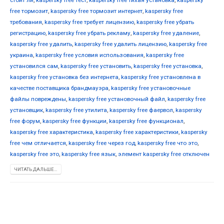
free тормозит
,
kaspersky free тормозит интернет
,
kaspersky free
требования
,
kaspersky free требует лицензию
,
kaspersky free убрать
регистрацию
,
kaspersky free убрать рекламу
,
kaspersky free удаление
,
kaspersky free удалить
,
kaspersky free удалить лицензию
,
kaspersky free
украина
,
kaspersky free условия использования
,
kaspersky free
установился сам
,
kaspersky free установить
,
kaspersky free установка
,
kaspersky free установка без интернета
,
kaspersky free установлена в
качестве поставщика брандмауэра
,
kaspersky free установочные
файлы повреждены
,
kaspersky free установочный файл
,
kaspersky free
установщик
,
kaspersky free утилита
,
kaspersky free фаервол
,
kaspersky
free форум
,
kaspersky free функции
,
kaspersky free функционал
,
kaspersky free характеристика
,
kaspersky free характеристики
,
kaspersky
free чем отличается
,
kaspersky free через год
,
kaspersky free что это
,
kaspersky free это
,
kaspersky free язык
,
элемент kaspersky free отключен
ЧИТАТЬ ДАЛЬШЕ...