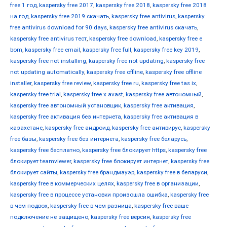
free 1 год
,
kaspersky free 2017
,
kaspersky free 2018
,
kaspersky free 2018
на год
,
kaspersky free 2019 скачать
,
kaspersky free antivirus
,
kaspersky
free antivirus download for 90 days
,
kaspersky free antivirus скачать
,
kaspersky free antivirus тест
,
kaspersky free download
,
kaspersky free e
bom
,
kaspersky free email
,
kaspersky free full
,
kaspersky free key 2019
,
kaspersky free not installing
,
kaspersky free not updating
,
kaspersky free
not updating automatically
,
kaspersky free offline
,
kaspersky free offline
installer
,
kaspersky free review
,
kaspersky free ru
,
kaspersky free tas ix
,
kaspersky free trial
,
kaspersky free x avast
,
kaspersky free автономный
,
kaspersky free автономный установщик
,
kaspersky free активация
,
kaspersky free активация без интернета
,
kaspersky free активация в
казахстане
,
kaspersky free андроид
,
kaspersky free антивирус
,
kaspersky
free базы
,
kaspersky free без интернета
,
kaspersky free беларусь
,
kaspersky free бесплатно
,
kaspersky free блокирует https
,
kaspersky free
блокирует teamviewer
,
kaspersky free блокирует интернет
,
kaspersky free
блокирует сайты
,
kaspersky free брандмауэр
,
kaspersky free в беларуси
,
kaspersky free в коммерческих целях
,
kaspersky free в организации
,
kaspersky free в процессе установки произошла ошибка
,
kaspersky free
в чем подвох
,
kaspersky free в чем разница
,
kaspersky free ваше
подключение не защищено
,
kaspersky free версия
,
kaspersky free