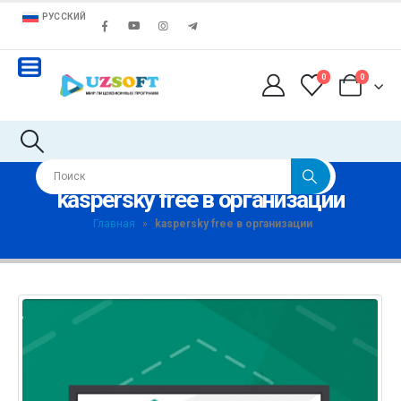
РУССКИЙ
0
0
kaspersky free в организации
Главная
»
kaspersky free в организации