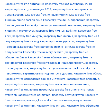
kaspersky free код активации
,
kaspersky free код активации 2018
,
kaspersky free код активации 2019
,
kaspersky free коммерческое
использование
,
kaspersky free лечащая утилита
,
kaspersky free
лицензионное соглашение
,
kaspersky free лицензирование
,
kaspersky
free лицензия
,
kaspersky free лицензия недействительна
,
kaspersky free
лицензия отсутствует
,
kaspersky free личный кабинет
,
kaspersky free
логи
,
kaspersky free минусы
,
kaspersky free мнения
,
kaspersky free на 1
год
,
kaspersky free на год
,
kaspersky free на русском
,
kaspersky free
настройка
,
kaspersky free настройка исключений
,
kaspersky free не
запускается
,
kaspersky free не могу скачать
,
kaspersky free не
обновляет базы
,
kaspersky free не обновляется
,
kaspersky free не
скачивается
,
kaspersky free не удалось инициализировать
,
kaspersky
free не удаляется
,
kaspersky free не устанавливается
,
kaspersky free
невозможно гарантировать подлинность домена
,
kaspersky free обзор
,
kaspersky free обновление баз без интернета
,
kaspersky free описание
,
kaspersky free отзывы
,
kaspersky free отключить напоминание
,
kaspersky free отключить новости
,
kaspersky free отключить поиск
руткитов
,
kaspersky free отключить проверку сертификатов
,
kaspersky
free отключить рекламу
,
kaspersky free отключить уведомления
,
kaspersky free отличия
,
kaspersky free отчеты
,
kaspersky free оффлайн