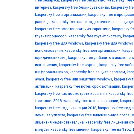
free беларусь
,
kaspersky free бесплатно
,
kaspersky free
интернет
,
kaspersky free блокирует сайты
,
kaspersky fr
kaspersky free в организации
,
kaspersky free в процес
разница
,
kaspersky free ваше подключение не защище
kaspersky free восстановить из карантина
,
kaspersky f
грузит процессор
,
kaspersky free грузит систему
,
kaspe
kaspersky free для windows
,
kaspersky free для windows
использования
,
kaspersky free для организаций
,
kasper
юридических лиц
,
kaspersky free добавить в исключен
исключения
,
kaspersky free журнал
,
kaspersky free заб
шифровальщиков
,
kaspersky free защита паролем
,
kas
avast
,
kaspersky free или защитник windows
,
kaspersky 
активации
,
kaspersky free истек срок активации
,
kasper
kaspersky free как посмотреть карантин
,
kaspersky fre
free ключ 2018
,
kaspersky free ключ активации
,
kaspers
kaspersky free код активации 2018
,
kaspersky free код 
лечащая утилита
,
kaspersky free лицензионное соглаш
лицензия недействительна
,
kaspersky free лицензия от
минусы
,
kaspersky free мнения
,
kaspersky free на 1 год
,