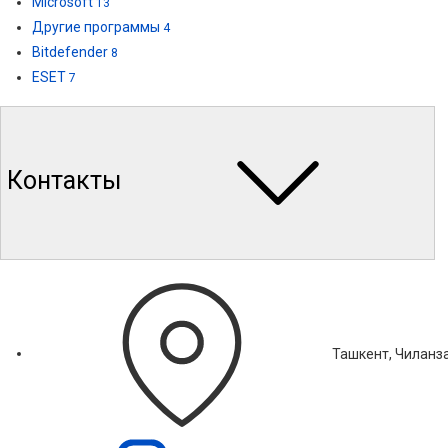
Microsoft
13
Другие программы
4
Bitdefender
8
ESET
7
Контакты
Ташкент, Чиланза