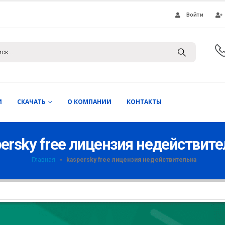
Войти
И
СКАЧАТЬ
О КОМПАНИИ
КОНТАКТЫ
ersky free лицензия недействит
Главная
»
kaspersky free лицензия недействительна