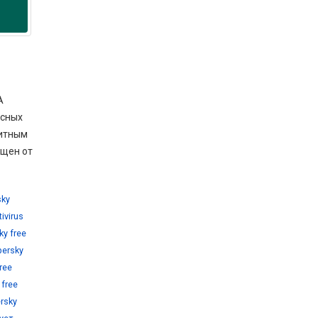
А
осных
итным
ищен от
sky
ivirus
ky free
persky
ree
 free
rsky