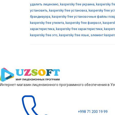
удалить лицензию
,
kaspersky free украина
,
kaspersky f
установить
,
kaspersky free установка
,
kaspersky free у
брандмауэра
,
kaspersky free установочные файлы по
kaspersky free утилита
,
kaspersky free фаервол
,
kaspers
характеристика
,
kaspersky free характеристики
,
kasper
kaspersky free это
,
kaspersky free язык
,
элемент kasper
Интернет-магазин лицензионного программного обеспечения в Узб
+998 71 200 19 99