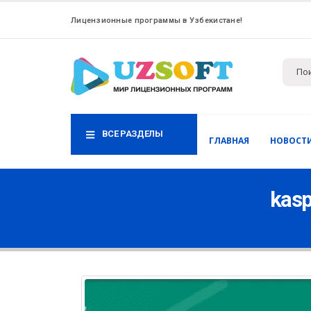
Лицензионные программы в Узбекистане!
ВСЕ РАЗДЕЛЫ
ГЛАВНАЯ
НОВОСТ
kasp