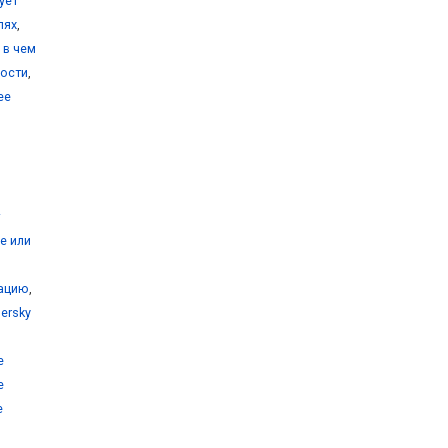
ует
лях
,
e в чем
ности
,
ee
ee или
рацию
,
ersky
e
e
e