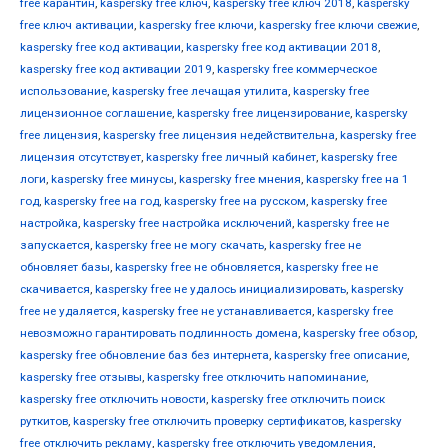
free карантин
,
kaspersky free ключ
,
kaspersky free ключ 2018
,
kaspersky
free ключ активации
,
kaspersky free ключи
,
kaspersky free ключи свежие
,
kaspersky free код активации
,
kaspersky free код активации 2018
,
kaspersky free код активации 2019
,
kaspersky free коммерческое
использование
,
kaspersky free лечащая утилита
,
kaspersky free
лицензионное соглашение
,
kaspersky free лицензирование
,
kaspersky
free лицензия
,
kaspersky free лицензия недействительна
,
kaspersky free
лицензия отсутствует
,
kaspersky free личный кабинет
,
kaspersky free
логи
,
kaspersky free минусы
,
kaspersky free мнения
,
kaspersky free на 1
год
,
kaspersky free на год
,
kaspersky free на русском
,
kaspersky free
настройка
,
kaspersky free настройка исключений
,
kaspersky free не
запускается
,
kaspersky free не могу скачать
,
kaspersky free не
обновляет базы
,
kaspersky free не обновляется
,
kaspersky free не
скачивается
,
kaspersky free не удалось инициализировать
,
kaspersky
free не удаляется
,
kaspersky free не устанавливается
,
kaspersky free
невозможно гарантировать подлинность домена
,
kaspersky free обзор
,
kaspersky free обновление баз без интернета
,
kaspersky free описание
,
kaspersky free отзывы
,
kaspersky free отключить напоминание
,
kaspersky free отключить новости
,
kaspersky free отключить поиск
руткитов
,
kaspersky free отключить проверку сертификатов
,
kaspersky
free отключить рекламу
,
kaspersky free отключить уведомления
,