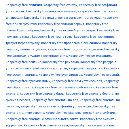
kaspersky free отличия
,
kaspersky free отчеты
,
kaspersky free оффлайн
установщик
,
kaspersky free плюсы и минусы
,
kaspersky free повторная
активация
,
kaspersky free подготовка к запуску программы
,
kaspersky
free поиск руткитов
,
kaspersky free полная версия
,
kaspersky free
полный дистрибутив
,
kaspersky free полный установщик
,
kaspersky free
поменять язык
,
kaspersky free после года
,
kaspersky free постоянно
требует перезагрузку
,
kaspersky free проблема с лицензией
,
kaspersky
free продление лицензии
,
kaspersky free продлить лицензию
,
kaspersky
free разрешить удаленное управление
,
kaspersky free регистрация
,
kaspersky free рейтинг
,
kaspersky free реклама
,
kaspersky free ресурс с
установочными файлами недоступен
,
kaspersky free россия
,
kaspersky
free россия скачать
,
kaspersky free русификатор
,
kaspersky free русский
,
kaspersky free русский язык
,
kaspersky free сам установился
,
kaspersky
free сброс триала
,
kaspersky free системные требования
,
kaspersky free
скачать
,
kaspersky free скачать базы
,
kaspersky free скачать бесплатно
русская версия
,
kaspersky free скачать на год
,
kaspersky free скачать на
русском
,
kaspersky free скачать оффлайн установщик
,
kaspersky free
скачать полную версию
,
kaspersky free скачать полный дистрибутив
,
kaspersky free скачать с официального сайта
,
kaspersky free скачать
торрентом
,
kaspersky free смена языка
,
kaspersky free сменить язык
,