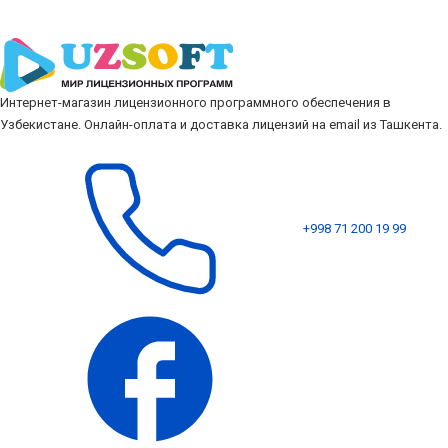
Интернет-магазин лицензионного программного обеспечения в
Узбекистане. Онлайн-оплата и доставка лицензий на email из Ташкента.
+998 71 200 19 99