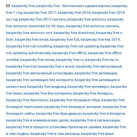
kaspersky free
,
kaspersky free - бесплатная годовая версия
,
kaspersky
free 1 год
,
kaspersky free 2017
,
kaspersky free 2018
,
kaspersky free 2018
на год
,
kaspersky free 2019 скачать
,
kaspersky free antivirus
,
kaspersky
free antivirus download for 90 days
,
kaspersky free antivirus скачать
,
kaspersky free antivirus тест
,
kaspersky free download
,
kaspersky free e
bom
,
kaspersky free email
,
kaspersky free full
,
kaspersky free key 2019
,
kaspersky free not installing
,
kaspersky free not updating
,
kaspersky free
not updating automatically
,
kaspersky free offline
,
kaspersky free offline
installer
,
kaspersky free review
,
kaspersky free ru
,
kaspersky free tas ix
,
kaspersky free trial
,
kaspersky free x avast
,
kaspersky free автономный
,
kaspersky free автономный установщик
,
kaspersky free активация
,
kaspersky free активация без интернета
,
kaspersky free активация в
казахстане
,
kaspersky free андроид
,
kaspersky free антивирус
,
kaspersky
free базы
,
kaspersky free без интернета
,
kaspersky free беларусь
,
kaspersky free бесплатно
,
kaspersky free блокирует https
,
kaspersky free
блокирует teamviewer
,
kaspersky free блокирует интернет
,
kaspersky free
блокирует сайты
,
kaspersky free брандмауэр
,
kaspersky free в беларуси
,
kaspersky free в коммерческих целях
,
kaspersky free в организации
,
kaspersky free в процессе установки произошла ошибка
,
kaspersky free
в чем подвох
,
kaspersky free в чем разница
,
kaspersky free ваше