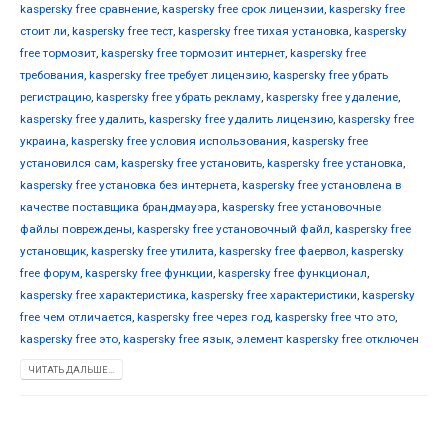
kaspersky free сравнение
,
kaspersky free срок лицензии
,
kaspersky free
стоит ли
,
kaspersky free тест
,
kaspersky free тихая установка
,
kaspersky
free тормозит
,
kaspersky free тормозит интернет
,
kaspersky free
требования
,
kaspersky free требует лицензию
,
kaspersky free убрать
регистрацию
,
kaspersky free убрать рекламу
,
kaspersky free удаление
,
kaspersky free удалить
,
kaspersky free удалить лицензию
,
kaspersky free
украина
,
kaspersky free условия использования
,
kaspersky free
установился сам
,
kaspersky free установить
,
kaspersky free установка
,
kaspersky free установка без интернета
,
kaspersky free установлена в
качестве поставщика брандмауэра
,
kaspersky free установочные
файлы повреждены
,
kaspersky free установочный файл
,
kaspersky free
установщик
,
kaspersky free утилита
,
kaspersky free фаервол
,
kaspersky
free форум
,
kaspersky free функции
,
kaspersky free функционал
,
kaspersky free характеристика
,
kaspersky free характеристики
,
kaspersky
free чем отличается
,
kaspersky free через год
,
kaspersky free что это
,
kaspersky free это
,
kaspersky free язык
,
элемент kaspersky free отключен
ЧИТАТЬ ДАЛЬШЕ...