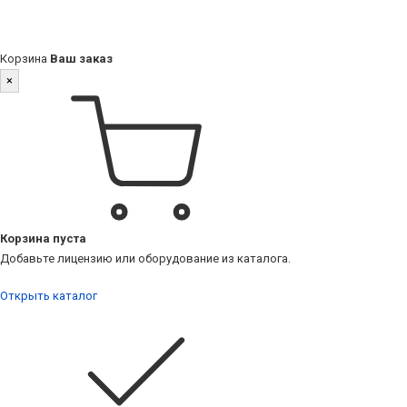
Корзина
Ваш заказ
×
Корзина пуста
Добавьте лицензию или оборудование из каталога.
Открыть каталог