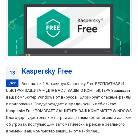
Kaspersky Free
13
Дек
Бесплатный Антивирус Kaspersky Free БЕСПЛАТНАЯ И
БЫСТРАЯ ЗАЩИТА – ДЛЯ ВАС И ВАШЕГО КОМПЬЮТЕРА Защищает
ваш компьютер Windows от вирусов Блокирует опасные файлы
и приложения Предупреждает о вредоносных веб-сайтах
Kaspersky Free ПОМОГАЕТ ЗАЩИТИТЬ ВАШ КОМПЬЮТЕР WINDOWS
Благодаря удостоенным наград защитным технологиям и данным
об угрозах, поступающим автоматически в режиме реального
времени, ваш компьютер защищен от наиболее...