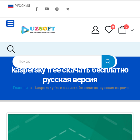
РУССКИЙ
0
0
kaspersky free скачать бесплатно
русская версия
Главная
»
kaspersky free скачать бесплатно русская версия