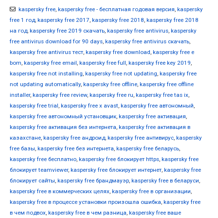
kaspersky free
,
kaspersky free - бесплатная годовая версия
,
kaspersky
free 1 год
,
kaspersky free 2017
,
kaspersky free 2018
,
kaspersky free 2018
на год
,
kaspersky free 2019 скачать
,
kaspersky free antivirus
,
kaspersky
free antivirus download for 90 days
,
kaspersky free antivirus скачать
,
kaspersky free antivirus тест
,
kaspersky free download
,
kaspersky free e
bom
,
kaspersky free email
,
kaspersky free full
,
kaspersky free key 2019
,
kaspersky free not installing
,
kaspersky free not updating
,
kaspersky free
not updating automatically
,
kaspersky free offline
,
kaspersky free offline
installer
,
kaspersky free review
,
kaspersky free ru
,
kaspersky free tas ix
,
kaspersky free trial
,
kaspersky free x avast
,
kaspersky free автономный
,
kaspersky free автономный установщик
,
kaspersky free активация
,
kaspersky free активация без интернета
,
kaspersky free активация в
казахстане
,
kaspersky free андроид
,
kaspersky free антивирус
,
kaspersky
free базы
,
kaspersky free без интернета
,
kaspersky free беларусь
,
kaspersky free бесплатно
,
kaspersky free блокирует https
,
kaspersky free
блокирует teamviewer
,
kaspersky free блокирует интернет
,
kaspersky free
блокирует сайты
,
kaspersky free брандмауэр
,
kaspersky free в беларуси
,
kaspersky free в коммерческих целях
,
kaspersky free в организации
,
kaspersky free в процессе установки произошла ошибка
,
kaspersky free
в чем подвох
,
kaspersky free в чем разница
,
kaspersky free ваше