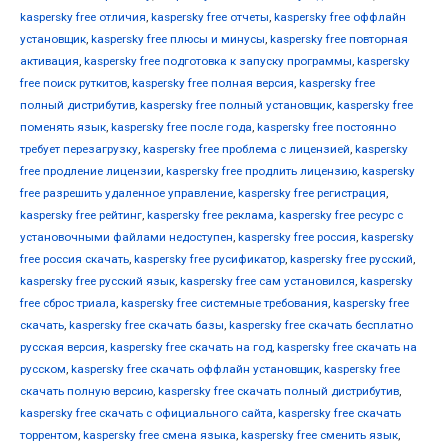
kaspersky free отличия
,
kaspersky free отчеты
,
kaspersky free оффлайн
установщик
,
kaspersky free плюсы и минусы
,
kaspersky free повторная
активация
,
kaspersky free подготовка к запуску программы
,
kaspersky
free поиск руткитов
,
kaspersky free полная версия
,
kaspersky free
полный дистрибутив
,
kaspersky free полный установщик
,
kaspersky free
поменять язык
,
kaspersky free после года
,
kaspersky free постоянно
требует перезагрузку
,
kaspersky free проблема с лицензией
,
kaspersky
free продление лицензии
,
kaspersky free продлить лицензию
,
kaspersky
free разрешить удаленное управление
,
kaspersky free регистрация
,
kaspersky free рейтинг
,
kaspersky free реклама
,
kaspersky free ресурс с
установочными файлами недоступен
,
kaspersky free россия
,
kaspersky
free россия скачать
,
kaspersky free русификатор
,
kaspersky free русский
,
kaspersky free русский язык
,
kaspersky free сам установился
,
kaspersky
free сброс триала
,
kaspersky free системные требования
,
kaspersky free
скачать
,
kaspersky free скачать базы
,
kaspersky free скачать бесплатно
русская версия
,
kaspersky free скачать на год
,
kaspersky free скачать на
русском
,
kaspersky free скачать оффлайн установщик
,
kaspersky free
скачать полную версию
,
kaspersky free скачать полный дистрибутив
,
kaspersky free скачать с официального сайта
,
kaspersky free скачать
торрентом
,
kaspersky free смена языка
,
kaspersky free сменить язык
,