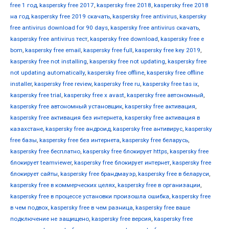
free 1 год
,
kaspersky free 2017
,
kaspersky free 2018
,
kaspersky free 2018
на год
,
kaspersky free 2019 скачать
,
kaspersky free antivirus
,
kaspersky
free antivirus download for 90 days
,
kaspersky free antivirus скачать
,
kaspersky free antivirus тест
,
kaspersky free download
,
kaspersky free e
bom
,
kaspersky free email
,
kaspersky free full
,
kaspersky free key 2019
,
kaspersky free not installing
,
kaspersky free not updating
,
kaspersky free
not updating automatically
,
kaspersky free offline
,
kaspersky free offline
installer
,
kaspersky free review
,
kaspersky free ru
,
kaspersky free tas ix
,
kaspersky free trial
,
kaspersky free x avast
,
kaspersky free автономный
,
kaspersky free автономный установщик
,
kaspersky free активация
,
kaspersky free активация без интернета
,
kaspersky free активация в
казахстане
,
kaspersky free андроид
,
kaspersky free антивирус
,
kaspersky
free базы
,
kaspersky free без интернета
,
kaspersky free беларусь
,
kaspersky free бесплатно
,
kaspersky free блокирует https
,
kaspersky free
блокирует teamviewer
,
kaspersky free блокирует интернет
,
kaspersky free
блокирует сайты
,
kaspersky free брандмауэр
,
kaspersky free в беларуси
,
kaspersky free в коммерческих целях
,
kaspersky free в организации
,
kaspersky free в процессе установки произошла ошибка
,
kaspersky free
в чем подвох
,
kaspersky free в чем разница
,
kaspersky free ваше
подключение не защищено
,
kaspersky free версия
,
kaspersky free