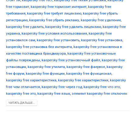
free тормозит
,
kaspersky free тормозит интернет
,
kaspersky free
требования
,
kaspersky free требует лицензию
,
kaspersky free убрать
регистрацию
,
kaspersky free убрать рекламу
,
kaspersky free удаление
,
kaspersky free удалить
,
kaspersky free удалить лицензию
,
kaspersky free
украина
,
kaspersky free условия использования
,
kaspersky free
установился сам
,
kaspersky free установить
,
kaspersky free установка
,
kaspersky free установка без интернета
,
kaspersky free установлена в
качестве поставщика брандмауэра
,
kaspersky free установочные
файлы повреждены
,
kaspersky free установочный файл
,
kaspersky free
установщик
,
kaspersky free утилита
,
kaspersky free фаервол
,
kaspersky
free форум
,
kaspersky free функции
,
kaspersky free функционал
,
kaspersky free характеристика
,
kaspersky free характеристики
,
kaspersky
free чем отличается
,
kaspersky free через год
,
kaspersky free что это
,
kaspersky free это
,
kaspersky free язык
,
элемент kaspersky free отключен
ЧИТАТЬ ДАЛЬШЕ...