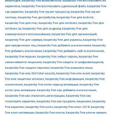
википедия
,
kaspersky free возможности
,
kaspersky free восстановить из
карантина
,
kaspersky free восстановить удаленный файл
,
kaspersky free
где карантин
,
kaspersky free грузит процессор
,
kaspersky free грузит
систему
,
kaspersky free дистрибутив
,
kaspersky free для android
,
kaspersky free для mac
,
kaspersky free для windows
,
kaspersky free для
windows xp
,
kaspersky free для андроид
,
kaspersky free для
коммерческого использования
,
kaspersky free для организаций
,
kaspersky free для сервера
,
kaspersky free для украины
,
kaspersky free
для юридических лиц
,
kaspersky free добавить в исключения
,
kaspersky
free добавить исключение
,
kaspersky free добавить сайт в исключения
,
kaspersky free журнал
,
kaspersky free забыл пароль
,
kaspersky free
заканчивается лицензия
,
kaspersky free защита от шифровальщиков
,
kaspersky free защита паролем
,
kaspersky free изменить язык
,
kaspersky free или 360 total security
,
kaspersky free или avast
,
kaspersky
free или защитник windows
,
kaspersky free информация
,
kaspersky free
исключения
,
kaspersky free истек период активации
,
kaspersky free
истек срок активации
,
kaspersky free как добавить в исключения
,
kaspersky free как отключить регистрацию
,
kaspersky free как
посмотреть карантин
,
kaspersky free как продлить лицензию
,
kaspersky
free карантин
,
kaspersky free ключ
,
kaspersky free ключ 2018
,
kaspersky
free ключ активации
,
kaspersky free ключи
,
kaspersky free ключи свежие
,