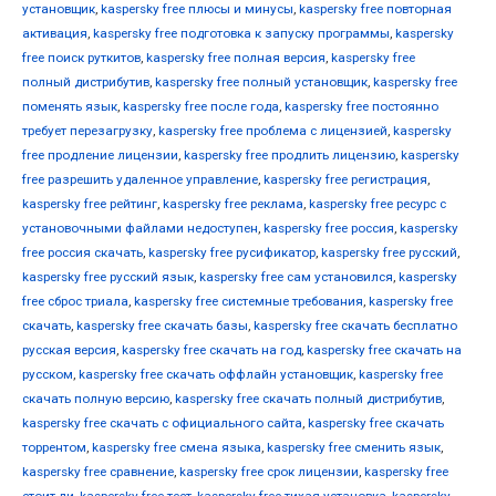
установщик
,
kaspersky free плюсы и минусы
,
kaspersky free повторная
активация
,
kaspersky free подготовка к запуску программы
,
kaspersky
free поиск руткитов
,
kaspersky free полная версия
,
kaspersky free
полный дистрибутив
,
kaspersky free полный установщик
,
kaspersky free
поменять язык
,
kaspersky free после года
,
kaspersky free постоянно
требует перезагрузку
,
kaspersky free проблема с лицензией
,
kaspersky
free продление лицензии
,
kaspersky free продлить лицензию
,
kaspersky
free разрешить удаленное управление
,
kaspersky free регистрация
,
kaspersky free рейтинг
,
kaspersky free реклама
,
kaspersky free ресурс с
установочными файлами недоступен
,
kaspersky free россия
,
kaspersky
free россия скачать
,
kaspersky free русификатор
,
kaspersky free русский
,
kaspersky free русский язык
,
kaspersky free сам установился
,
kaspersky
free сброс триала
,
kaspersky free системные требования
,
kaspersky free
скачать
,
kaspersky free скачать базы
,
kaspersky free скачать бесплатно
русская версия
,
kaspersky free скачать на год
,
kaspersky free скачать на
русском
,
kaspersky free скачать оффлайн установщик
,
kaspersky free
скачать полную версию
,
kaspersky free скачать полный дистрибутив
,
kaspersky free скачать с официального сайта
,
kaspersky free скачать
торрентом
,
kaspersky free смена языка
,
kaspersky free сменить язык
,
kaspersky free сравнение
,
kaspersky free срок лицензии
,
kaspersky free
стоит ли
,
kaspersky free тест
,
kaspersky free тихая установка
,
kaspersky