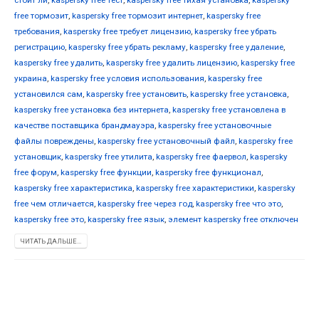
free тормозит
,
kaspersky free тормозит интернет
,
kaspersky free
требования
,
kaspersky free требует лицензию
,
kaspersky free убрать
регистрацию
,
kaspersky free убрать рекламу
,
kaspersky free удаление
,
kaspersky free удалить
,
kaspersky free удалить лицензию
,
kaspersky free
украина
,
kaspersky free условия использования
,
kaspersky free
установился сам
,
kaspersky free установить
,
kaspersky free установка
,
kaspersky free установка без интернета
,
kaspersky free установлена в
качестве поставщика брандмауэра
,
kaspersky free установочные
файлы повреждены
,
kaspersky free установочный файл
,
kaspersky free
установщик
,
kaspersky free утилита
,
kaspersky free фаервол
,
kaspersky
free форум
,
kaspersky free функции
,
kaspersky free функционал
,
kaspersky free характеристика
,
kaspersky free характеристики
,
kaspersky
free чем отличается
,
kaspersky free через год
,
kaspersky free что это
,
kaspersky free это
,
kaspersky free язык
,
элемент kaspersky free отключен
ЧИТАТЬ ДАЛЬШЕ...