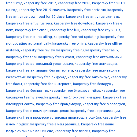
free 1 год
,
kaspersky free 2017
,
kaspersky free 2018
,
kaspersky free 2018
на год
,
kaspersky free 2019 скачать
,
kaspersky free antivirus
,
kaspersky
free antivirus download for 90 days
,
kaspersky free antivirus скачать
,
kaspersky free antivirus тест
,
kaspersky free download
,
kaspersky free e
bom
,
kaspersky free email
,
kaspersky free full
,
kaspersky free key 2019
,
kaspersky free not installing
,
kaspersky free not updating
,
kaspersky free
not updating automatically
,
kaspersky free offline
,
kaspersky free offline
installer
,
kaspersky free review
,
kaspersky free ru
,
kaspersky free tas ix
,
kaspersky free trial
,
kaspersky free x avast
,
kaspersky free автономный
,
kaspersky free автономный установщик
,
kaspersky free активация
,
kaspersky free активация без интернета
,
kaspersky free активация в
казахстане
,
kaspersky free андроид
,
kaspersky free антивирус
,
kaspersky
free базы
,
kaspersky free без интернета
,
kaspersky free беларусь
,
kaspersky free бесплатно
,
kaspersky free блокирует https
,
kaspersky free
блокирует teamviewer
,
kaspersky free блокирует интернет
,
kaspersky free
блокирует сайты
,
kaspersky free брандмауэр
,
kaspersky free в беларуси
,
kaspersky free в коммерческих целях
,
kaspersky free в организации
,
kaspersky free в процессе установки произошла ошибка
,
kaspersky free
в чем подвох
,
kaspersky free в чем разница
,
kaspersky free ваше
подключение не защищено
,
kaspersky free версия
,
kaspersky free