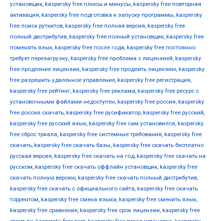
установщик
,
kaspersky free плюсы и минусы
,
kaspersky free повторная
активация
,
kaspersky free подготовка к запуску программы
,
kaspersky
free поиск руткитов
,
kaspersky free полная версия
,
kaspersky free
полный дистрибутив
,
kaspersky free полный установщик
,
kaspersky free
поменять язык
,
kaspersky free после года
,
kaspersky free постоянно
требует перезагрузку
,
kaspersky free проблема с лицензией
,
kaspersky
free продление лицензии
,
kaspersky free продлить лицензию
,
kaspersky
free разрешить удаленное управление
,
kaspersky free регистрация
,
kaspersky free рейтинг
,
kaspersky free реклама
,
kaspersky free ресурс с
установочными файлами недоступен
,
kaspersky free россия
,
kaspersky
free россия скачать
,
kaspersky free русификатор
,
kaspersky free русский
,
kaspersky free русский язык
,
kaspersky free сам установился
,
kaspersky
free сброс триала
,
kaspersky free системные требования
,
kaspersky free
скачать
,
kaspersky free скачать базы
,
kaspersky free скачать бесплатно
русская версия
,
kaspersky free скачать на год
,
kaspersky free скачать на
русском
,
kaspersky free скачать оффлайн установщик
,
kaspersky free
скачать полную версию
,
kaspersky free скачать полный дистрибутив
,
kaspersky free скачать с официального сайта
,
kaspersky free скачать
торрентом
,
kaspersky free смена языка
,
kaspersky free сменить язык
,
kaspersky free сравнение
,
kaspersky free срок лицензии
,
kaspersky free
стоит ли
,
kaspersky free тест
,
kaspersky free тихая установка
,
kaspersky