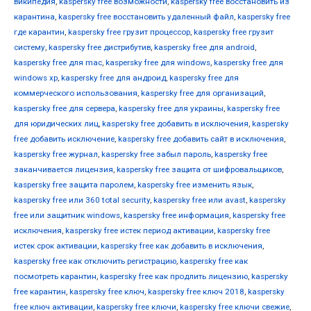
википедия
,
kaspersky free возможности
,
kaspersky free восстановить из
карантина
,
kaspersky free восстановить удаленный файл
,
kaspersky free
где карантин
,
kaspersky free грузит процессор
,
kaspersky free грузит
систему
,
kaspersky free дистрибутив
,
kaspersky free для android
,
kaspersky free для mac
,
kaspersky free для windows
,
kaspersky free для
windows xp
,
kaspersky free для андроид
,
kaspersky free для
коммерческого использования
,
kaspersky free для организаций
,
kaspersky free для сервера
,
kaspersky free для украины
,
kaspersky free
для юридических лиц
,
kaspersky free добавить в исключения
,
kaspersky
free добавить исключение
,
kaspersky free добавить сайт в исключения
,
kaspersky free журнал
,
kaspersky free забыл пароль
,
kaspersky free
заканчивается лицензия
,
kaspersky free защита от шифровальщиков
,
kaspersky free защита паролем
,
kaspersky free изменить язык
,
kaspersky free или 360 total security
,
kaspersky free или avast
,
kaspersky
free или защитник windows
,
kaspersky free информация
,
kaspersky free
исключения
,
kaspersky free истек период активации
,
kaspersky free
истек срок активации
,
kaspersky free как добавить в исключения
,
kaspersky free как отключить регистрацию
,
kaspersky free как
посмотреть карантин
,
kaspersky free как продлить лицензию
,
kaspersky
free карантин
,
kaspersky free ключ
,
kaspersky free ключ 2018
,
kaspersky
free ключ активации
,
kaspersky free ключи
,
kaspersky free ключи свежие
,