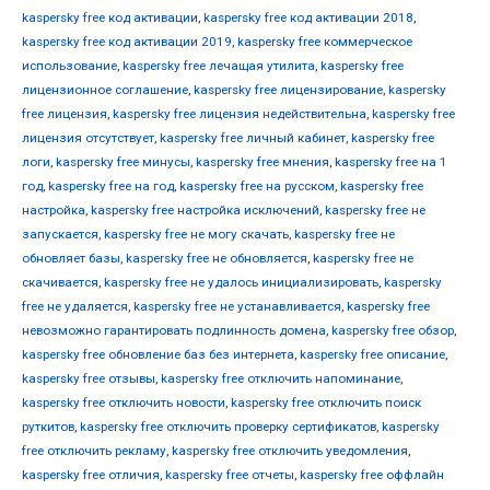
kaspersky free код активации
,
kaspersky free код активации 2018
,
kaspersky free код активации 2019
,
kaspersky free коммерческое
использование
,
kaspersky free лечащая утилита
,
kaspersky free
лицензионное соглашение
,
kaspersky free лицензирование
,
kaspersky
free лицензия
,
kaspersky free лицензия недействительна
,
kaspersky free
лицензия отсутствует
,
kaspersky free личный кабинет
,
kaspersky free
логи
,
kaspersky free минусы
,
kaspersky free мнения
,
kaspersky free на 1
год
,
kaspersky free на год
,
kaspersky free на русском
,
kaspersky free
настройка
,
kaspersky free настройка исключений
,
kaspersky free не
запускается
,
kaspersky free не могу скачать
,
kaspersky free не
обновляет базы
,
kaspersky free не обновляется
,
kaspersky free не
скачивается
,
kaspersky free не удалось инициализировать
,
kaspersky
free не удаляется
,
kaspersky free не устанавливается
,
kaspersky free
невозможно гарантировать подлинность домена
,
kaspersky free обзор
,
kaspersky free обновление баз без интернета
,
kaspersky free описание
,
kaspersky free отзывы
,
kaspersky free отключить напоминание
,
kaspersky free отключить новости
,
kaspersky free отключить поиск
руткитов
,
kaspersky free отключить проверку сертификатов
,
kaspersky
free отключить рекламу
,
kaspersky free отключить уведомления
,
kaspersky free отличия
,
kaspersky free отчеты
,
kaspersky free оффлайн