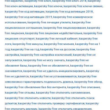
free карантин
,
kaspersky free ключ
,
kaspersky free ключ 2018
,
kaspersky
free ключ активации
,
kaspersky free ключи
,
kaspersky free ключи свежие
,
kaspersky free код активации
,
kaspersky free код активации 2018
,
kaspersky free код активации 2019
,
kaspersky free коммерческое
использование
,
kaspersky free лечащая утилита
,
kaspersky free
лицензионное соглашение
,
kaspersky free лицензирование
,
kaspersky
free лицензия
,
kaspersky free лицензия недействительна
,
kaspersky free
лицензия отсутствует
,
kaspersky free личный кабинет
,
kaspersky free
логи
,
kaspersky free минусы
,
kaspersky free мнения
,
kaspersky free на 1
год
,
kaspersky free на год
,
kaspersky free на русском
,
kaspersky free
настройка
,
kaspersky free настройка исключений
,
kaspersky free не
запускается
,
kaspersky free не могу скачать
,
kaspersky free не
обновляет базы
,
kaspersky free не обновляется
,
kaspersky free не
скачивается
,
kaspersky free не удалось инициализировать
,
kaspersky
free не удаляется
,
kaspersky free не устанавливается
,
kaspersky free
невозможно гарантировать подлинность домена
,
kaspersky free обзор
,
kaspersky free обновление баз без интернета
,
kaspersky free описание
,
kaspersky free отзывы
,
kaspersky free отключить напоминание
,
kaspersky free отключить новости
,
kaspersky free отключить поиск
руткитов
,
kaspersky free отключить проверку сертификатов
,
kaspersky
free отключить рекламу
,
kaspersky free отключить уведомления
,