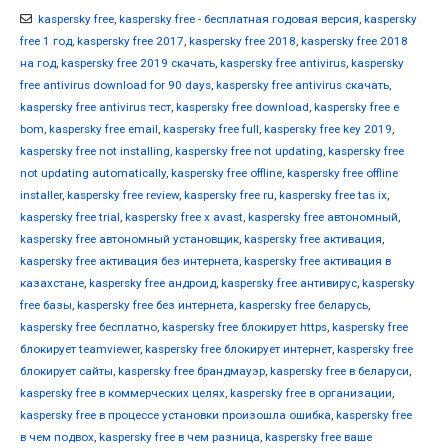
kaspersky free
,
kaspersky free - бесплатная годовая версия
,
kaspersky
free 1 год
,
kaspersky free 2017
,
kaspersky free 2018
,
kaspersky free 2018
на год
,
kaspersky free 2019 скачать
,
kaspersky free antivirus
,
kaspersky
free antivirus download for 90 days
,
kaspersky free antivirus скачать
,
kaspersky free antivirus тест
,
kaspersky free download
,
kaspersky free e
bom
,
kaspersky free email
,
kaspersky free full
,
kaspersky free key 2019
,
kaspersky free not installing
,
kaspersky free not updating
,
kaspersky free
not updating automatically
,
kaspersky free offline
,
kaspersky free offline
installer
,
kaspersky free review
,
kaspersky free ru
,
kaspersky free tas ix
,
kaspersky free trial
,
kaspersky free x avast
,
kaspersky free автономный
,
kaspersky free автономный установщик
,
kaspersky free активация
,
kaspersky free активация без интернета
,
kaspersky free активация в
казахстане
,
kaspersky free андроид
,
kaspersky free антивирус
,
kaspersky
free базы
,
kaspersky free без интернета
,
kaspersky free беларусь
,
kaspersky free бесплатно
,
kaspersky free блокирует https
,
kaspersky free
блокирует teamviewer
,
kaspersky free блокирует интернет
,
kaspersky free
блокирует сайты
,
kaspersky free брандмауэр
,
kaspersky free в беларуси
,
kaspersky free в коммерческих целях
,
kaspersky free в организации
,
kaspersky free в процессе установки произошла ошибка
,
kaspersky free
в чем подвох
,
kaspersky free в чем разница
,
kaspersky free ваше