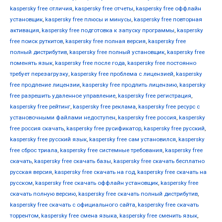
kaspersky free отличия
,
kaspersky free отчеты
,
kaspersky free оффлайн
установщик
,
kaspersky free плюсы и минусы
,
kaspersky free повторная
активация
,
kaspersky free подготовка к запуску программы
,
kaspersky
free поиск руткитов
,
kaspersky free полная версия
,
kaspersky free
полный дистрибутив
,
kaspersky free полный установщик
,
kaspersky free
поменять язык
,
kaspersky free после года
,
kaspersky free постоянно
требует перезагрузку
,
kaspersky free проблема с лицензией
,
kaspersky
free продление лицензии
,
kaspersky free продлить лицензию
,
kaspersky
free разрешить удаленное управление
,
kaspersky free регистрация
,
kaspersky free рейтинг
,
kaspersky free реклама
,
kaspersky free ресурс с
установочными файлами недоступен
,
kaspersky free россия
,
kaspersky
free россия скачать
,
kaspersky free русификатор
,
kaspersky free русский
,
kaspersky free русский язык
,
kaspersky free сам установился
,
kaspersky
free сброс триала
,
kaspersky free системные требования
,
kaspersky free
скачать
,
kaspersky free скачать базы
,
kaspersky free скачать бесплатно
русская версия
,
kaspersky free скачать на год
,
kaspersky free скачать на
русском
,
kaspersky free скачать оффлайн установщик
,
kaspersky free
скачать полную версию
,
kaspersky free скачать полный дистрибутив
,
kaspersky free скачать с официального сайта
,
kaspersky free скачать
торрентом
,
kaspersky free смена языка
,
kaspersky free сменить язык
,