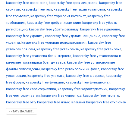
kaspersky free сравнение
,
kaspersky free срок лицензии
,
kaspersky free
стоит ли
,
kaspersky free тест
,
kaspersky free тихая установка
,
kaspersky
free тормозит
,
kaspersky free тормозит интернет
,
kaspersky free
требования
,
kaspersky free требует лицензию
,
kaspersky free убрать
регистрацию
,
kaspersky free убрать рекламу
,
kaspersky free удаление
,
kaspersky free удалить
,
kaspersky free удалить лицензию
,
kaspersky free
украина
,
kaspersky free условия использования
,
kaspersky free
установился сам
,
kaspersky free установить
,
kaspersky free установка
,
kaspersky free установка без интернета
,
kaspersky free установлена в
качестве поставщика брандмауэра
,
kaspersky free установочные
файлы повреждены
,
kaspersky free установочный файл
,
kaspersky free
установщик
,
kaspersky free утилита
,
kaspersky free фаервол
,
kaspersky
free форум
,
kaspersky free функции
,
kaspersky free функционал
,
kaspersky free характеристика
,
kaspersky free характеристики
,
kaspersky
free чем отличается
,
kaspersky free через год
,
kaspersky free что это
,
kaspersky free это
,
kaspersky free язык
,
элемент kaspersky free отключен
ЧИТАТЬ ДАЛЬШЕ...