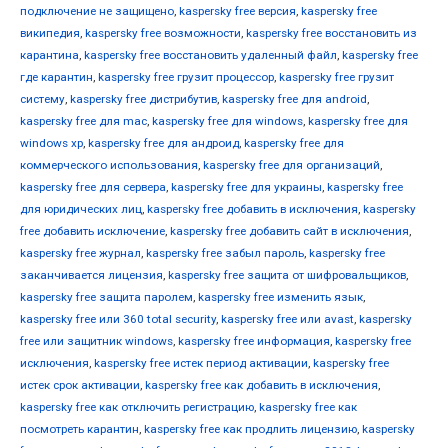
подключение не защищено
,
kaspersky free версия
,
kaspersky free
википедия
,
kaspersky free возможности
,
kaspersky free восстановить из
карантина
,
kaspersky free восстановить удаленный файл
,
kaspersky free
где карантин
,
kaspersky free грузит процессор
,
kaspersky free грузит
систему
,
kaspersky free дистрибутив
,
kaspersky free для android
,
kaspersky free для mac
,
kaspersky free для windows
,
kaspersky free для
windows xp
,
kaspersky free для андроид
,
kaspersky free для
коммерческого использования
,
kaspersky free для организаций
,
kaspersky free для сервера
,
kaspersky free для украины
,
kaspersky free
для юридических лиц
,
kaspersky free добавить в исключения
,
kaspersky
free добавить исключение
,
kaspersky free добавить сайт в исключения
,
kaspersky free журнал
,
kaspersky free забыл пароль
,
kaspersky free
заканчивается лицензия
,
kaspersky free защита от шифровальщиков
,
kaspersky free защита паролем
,
kaspersky free изменить язык
,
kaspersky free или 360 total security
,
kaspersky free или avast
,
kaspersky
free или защитник windows
,
kaspersky free информация
,
kaspersky free
исключения
,
kaspersky free истек период активации
,
kaspersky free
истек срок активации
,
kaspersky free как добавить в исключения
,
kaspersky free как отключить регистрацию
,
kaspersky free как
посмотреть карантин
,
kaspersky free как продлить лицензию
,
kaspersky