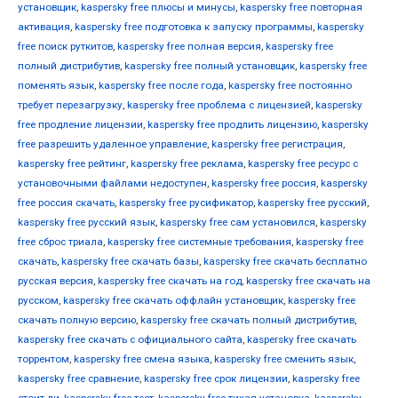
установщик
,
kaspersky free плюсы и минусы
,
kaspersky free повторная
активация
,
kaspersky free подготовка к запуску программы
,
kaspersky
free поиск руткитов
,
kaspersky free полная версия
,
kaspersky free
полный дистрибутив
,
kaspersky free полный установщик
,
kaspersky free
поменять язык
,
kaspersky free после года
,
kaspersky free постоянно
требует перезагрузку
,
kaspersky free проблема с лицензией
,
kaspersky
free продление лицензии
,
kaspersky free продлить лицензию
,
kaspersky
free разрешить удаленное управление
,
kaspersky free регистрация
,
kaspersky free рейтинг
,
kaspersky free реклама
,
kaspersky free ресурс с
установочными файлами недоступен
,
kaspersky free россия
,
kaspersky
free россия скачать
,
kaspersky free русификатор
,
kaspersky free русский
,
kaspersky free русский язык
,
kaspersky free сам установился
,
kaspersky
free сброс триала
,
kaspersky free системные требования
,
kaspersky free
скачать
,
kaspersky free скачать базы
,
kaspersky free скачать бесплатно
русская версия
,
kaspersky free скачать на год
,
kaspersky free скачать на
русском
,
kaspersky free скачать оффлайн установщик
,
kaspersky free
скачать полную версию
,
kaspersky free скачать полный дистрибутив
,
kaspersky free скачать с официального сайта
,
kaspersky free скачать
торрентом
,
kaspersky free смена языка
,
kaspersky free сменить язык
,
kaspersky free сравнение
,
kaspersky free срок лицензии
,
kaspersky free
стоит ли
,
kaspersky free тест
,
kaspersky free тихая установка
,
kaspersky