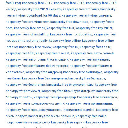
free 1 год
,
kaspersky free 2017
,
kaspersky free 2018
,
kaspersky free 2018
на год
,
kaspersky free 2019 скачать
,
kaspersky free antivirus
,
kaspersky
free antivirus download for 90 days
,
kaspersky free antivirus скачать
,
kaspersky free antivirus тест
,
kaspersky free download
,
kaspersky free e
bom
,
kaspersky free email
,
kaspersky free full
,
kaspersky free key 2019
,
kaspersky free not installing
,
kaspersky free not updating
,
kaspersky free
not updating automatically
,
kaspersky free offline
,
kaspersky free offline
installer
,
kaspersky free review
,
kaspersky free ru
,
kaspersky free tas ix
,
kaspersky free trial
,
kaspersky free x avast
,
kaspersky free автономный
,
kaspersky free автономный установщик
,
kaspersky free активация
,
kaspersky free активация без интернета
,
kaspersky free активация в
казахстане
,
kaspersky free андроид
,
kaspersky free антивирус
,
kaspersky
free базы
,
kaspersky free без интернета
,
kaspersky free беларусь
,
kaspersky free бесплатно
,
kaspersky free блокирует https
,
kaspersky free
блокирует teamviewer
,
kaspersky free блокирует интернет
,
kaspersky free
блокирует сайты
,
kaspersky free брандмауэр
,
kaspersky free в беларуси
,
kaspersky free в коммерческих целях
,
kaspersky free в организации
,
kaspersky free в процессе установки произошла ошибка
,
kaspersky free
в чем подвох
,
kaspersky free в чем разница
,
kaspersky free ваше
подключение не защищено
,
kaspersky free версия
,
kaspersky free