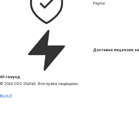
Payme
Доставка лицензии за
60 секунд
© 2026 ООО Starlab. Все права защищены.
RU
/
UZ