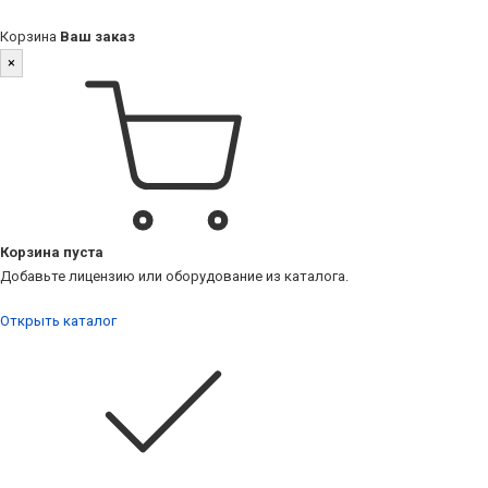
Корзина
Ваш заказ
×
Корзина пуста
Добавьте лицензию или оборудование из каталога.
Открыть каталог