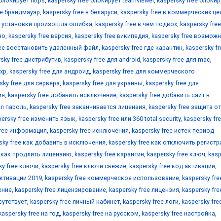
 блокирует https
,
kaspersky free блокирует teamviewer
,
kaspersky free блокир
ee брандмауэр
,
kaspersky free в беларуси
,
kaspersky free в коммерческих це
се установки произошла ошибка
,
kaspersky free в чем подвох
,
kaspersky fre
но
,
kaspersky free версия
,
kaspersky free википедия
,
kaspersky free возмож
ree восстановить удаленный файл
,
kaspersky free где карантин
,
kaspersky fr
rsky free дистрибутив
,
kaspersky free для android
,
kaspersky free для mac
,
 xp
,
kaspersky free для андроид
,
kaspersky free для коммерческого
sky free для сервера
,
kaspersky free для украины
,
kaspersky free для
ия
,
kaspersky free добавить исключение
,
kaspersky free добавить сайт в
ыл пароль
,
kaspersky free заканчивается лицензия
,
kaspersky free защита от
persky free изменить язык
,
kaspersky free или 360 total security
,
kaspersky fr
free информация
,
kaspersky free исключения
,
kaspersky free истек период
sky free как добавить в исключения
,
kaspersky free как отключить регист
e как продлить лицензию
,
kaspersky free карантин
,
kaspersky free ключ
,
kasp
ky free ключи
,
kaspersky free ключи свежие
,
kaspersky free код активации
,
активации 2019
,
kaspersky free коммерческое использование
,
kaspersky fre
ение
,
kaspersky free лицензирование
,
kaspersky free лицензия
,
kaspersky fre
сутствует
,
kaspersky free личный кабинет
,
kaspersky free логи
,
kaspersky fre
kaspersky free на год
,
kaspersky free на русском
,
kaspersky free настройка
,