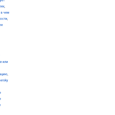
ует
лях
,
e в чем
ности
,
ee
ee или
рацию
,
ersky
e
e
e