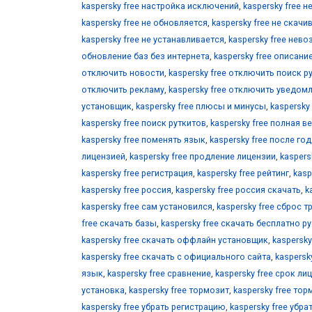
kaspersky free настройка исключений
,
kaspersky free н
kaspersky free не обновляется
,
kaspersky free не скачи
kaspersky free не устанавливается
,
kaspersky free нев
обновление баз без интернета
,
kaspersky free описани
отключить новости
,
kaspersky free отключить поиск р
отключить рекламу
,
kaspersky free отключить уведом
установщик
,
kaspersky free плюсы и минусы
,
kaspersky
kaspersky free поиск руткитов
,
kaspersky free полная в
kaspersky free поменять язык
,
kaspersky free после год
лицензией
,
kaspersky free продление лицензии
,
kaspers
kaspersky free регистрация
,
kaspersky free рейтинг
,
kasp
kaspersky free россия
,
kaspersky free россия скачать
,
k
kaspersky free сам установился
,
kaspersky free сброс т
free скачать базы
,
kaspersky free скачать бесплатно р
kaspersky free скачать оффлайн установщик
,
kaspersk
kaspersky free скачать с официального сайта
,
kaspersk
язык
,
kaspersky free сравнение
,
kaspersky free срок ли
установка
,
kaspersky free тормозит
,
kaspersky free то
kaspersky free убрать регистрацию
,
kaspersky free убра