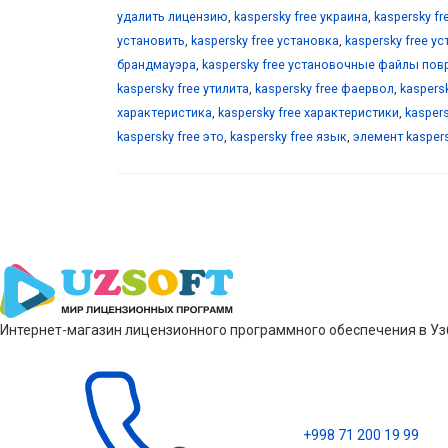
удалить лицензию
,
kaspersky free украина
,
kaspersky f
установить
,
kaspersky free установка
,
kaspersky free у
брандмауэра
,
kaspersky free установочные файлы по
kaspersky free утилита
,
kaspersky free фаервол
,
kaspers
характеристика
,
kaspersky free характеристики
,
kasper
kaspersky free это
,
kaspersky free язык
,
элемент kasper
Интернет-магазин лицензионного программного обеспечения в Узб
+998 71 200 19 99