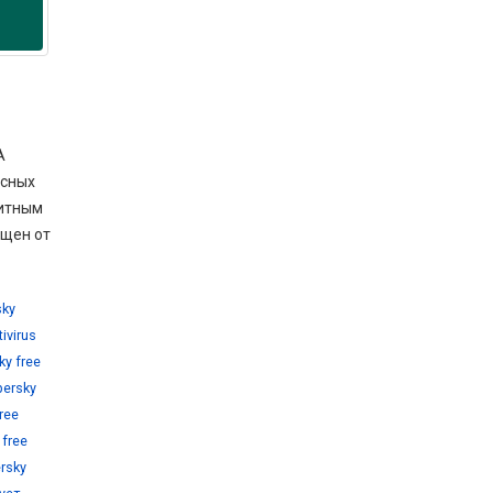
А
осных
итным
ищен от
sky
ivirus
ky free
persky
ree
 free
rsky