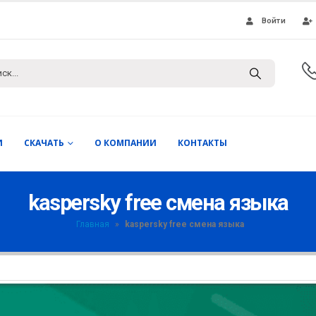
Войти
И
СКАЧАТЬ
О КОМПАНИИ
КОНТАКТЫ
kaspersky free смена языка
Главная
»
kaspersky free смена языка