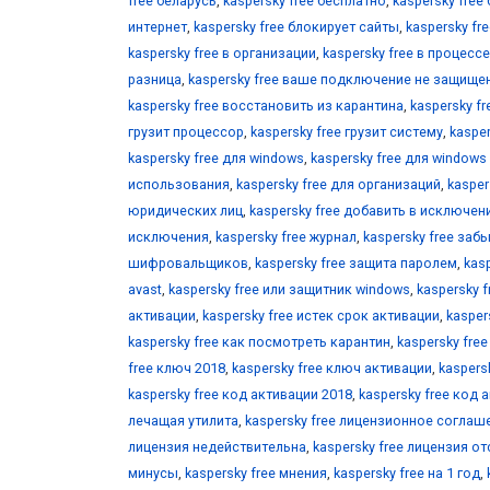
free беларусь
,
kaspersky free бесплатно
,
kaspersky free
интернет
,
kaspersky free блокирует сайты
,
kaspersky fr
kaspersky free в организации
,
kaspersky free в процес
разница
,
kaspersky free ваше подключение не защище
kaspersky free восстановить из карантина
,
kaspersky f
грузит процессор
,
kaspersky free грузит систему
,
kaspe
kaspersky free для windows
,
kaspersky free для windows
использования
,
kaspersky free для организаций
,
kasper
юридических лиц
,
kaspersky free добавить в исключен
исключения
,
kaspersky free журнал
,
kaspersky free заб
шифровальщиков
,
kaspersky free защита паролем
,
kas
avast
,
kaspersky free или защитник windows
,
kaspersky 
активации
,
kaspersky free истек срок активации
,
kasper
kaspersky free как посмотреть карантин
,
kaspersky fre
free ключ 2018
,
kaspersky free ключ активации
,
kaspers
kaspersky free код активации 2018
,
kaspersky free код 
лечащая утилита
,
kaspersky free лицензионное соглаш
лицензия недействительна
,
kaspersky free лицензия от
минусы
,
kaspersky free мнения
,
kaspersky free на 1 год
,