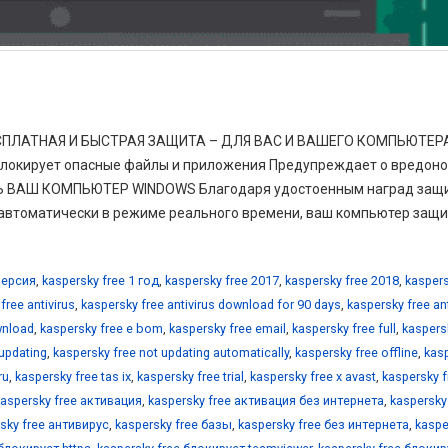
 БЕСПЛАТНАЯ И БЫСТРАЯ ЗАЩИТА – ДЛЯ ВАС И ВАШЕГО КОМПЬЮТЕР
локирует опасные файлы и приложения Предупреждает о вредон
ТЬ ВАШ КОМПЬЮТЕР WINDOWS Благодаря удостоенным наград защ
 автоматически в режиме реального времени, ваш компьютер защ
версия
,
kaspersky free 1 год
,
kaspersky free 2017
,
kaspersky free 2018
,
kasper
free antivirus
,
kaspersky free antivirus download for 90 days
,
kaspersky free ant
wnload
,
kaspersky free e bom
,
kaspersky free email
,
kaspersky free full
,
kaspers
 updating
,
kaspersky free not updating automatically
,
kaspersky free offline
,
kas
ru
,
kaspersky free tas ix
,
kaspersky free trial
,
kaspersky free x avast
,
kaspersky f
kaspersky free активация
,
kaspersky free активация без интернета
,
kaspersky
sky free антивирус
,
kaspersky free базы
,
kaspersky free без интернета
,
kaspe