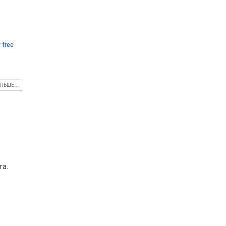
 free
ЛЬШЕ...
та.