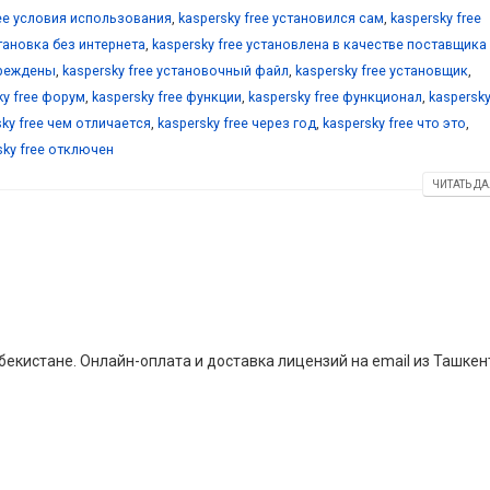
ree условия использования
,
kaspersky free установился сам
,
kaspersky free
становка без интернета
,
kaspersky free установлена в качестве поставщика
вреждены
,
kaspersky free установочный файл
,
kaspersky free установщик
,
ky free форум
,
kaspersky free функции
,
kaspersky free функционал
,
kaspersky
sky free чем отличается
,
kaspersky free через год
,
kaspersky free что это
,
sky free отключен
ЧИТАТЬ ДА
екистане. Онлайн-оплата и доставка лицензий на email из Ташкен