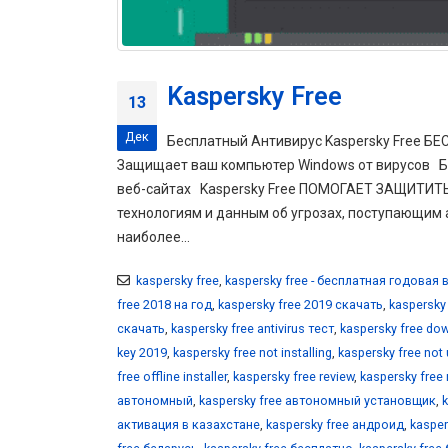
Kaspersky Free
13
Дек
Бесплатный Антивирус Kaspersky Free
Защищает ваш компьютер Windows от вирусов Б
веб-сайтах Kaspersky Free ПОМОГАЕТ ЗАЩИТИ
технологиям и данным об угрозах, поступающим
наиболее...
kaspersky free
,
kaspersky free - бесплатная годовая 
free 2018 на год
,
kaspersky free 2019 скачать
,
kaspersky 
скачать
,
kaspersky free antivirus тест
,
kaspersky free do
key 2019
,
kaspersky free not installing
,
kaspersky free not
free offline installer
,
kaspersky free review
,
kaspersky free 
автономный
,
kaspersky free автономный установщик
,
активация в казахстане
,
kaspersky free андроид
,
kasper