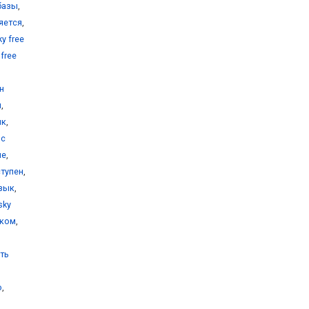
 базы
,
ляется
,
y free
 free
н
ы
,
ик
,
 с
ие
,
ступен
,
язык
,
sky
ском
,
ить
ю
,