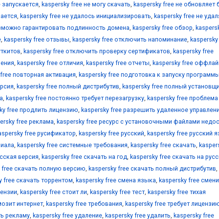
е запускается
,
kaspersky free не могу скачать
,
kaspersky free не обновляет
вается
,
kaspersky free не удалось инициализировать
,
kaspersky free не уда
озможно гарантировать подлинность домена
,
kaspersky free обзор
,
kaspersk
е
,
kaspersky free отзывы
,
kaspersky free отключить напоминание
,
kaspersky
уткитов
,
kaspersky free отключить проверку сертификатов
,
kaspersky free
ления
,
kaspersky free отличия
,
kaspersky free отчеты
,
kaspersky free оффлай
 free повторная активация
,
kaspersky free подготовка к запуску программ
ерсия
,
kaspersky free полный дистрибутив
,
kaspersky free полный установщ
а
,
kaspersky free постоянно требует перезагрузку
,
kaspersky free проблема
ky free продлить лицензию
,
kaspersky free разрешить удаленное управлен
ersky free реклама
,
kaspersky free ресурс с установочными файлами недо
aspersky free русификатор
,
kaspersky free русский
,
kaspersky free русский 
риала
,
kaspersky free системные требования
,
kaspersky free скачать
,
kasper
усская версия
,
kaspersky free скачать на год
,
kaspersky free скачать на рус
y free скачать полную версию
,
kaspersky free скачать полный дистрибутив
,
y free скачать торрентом
,
kaspersky free смена языка
,
kaspersky free смен
цензии
,
kaspersky free стоит ли
,
kaspersky free тест
,
kaspersky free тихая
рмозит интернет
,
kaspersky free требования
,
kaspersky free требует лицензи
ть рекламу
,
kaspersky free удаление
,
kaspersky free удалить
,
kaspersky free