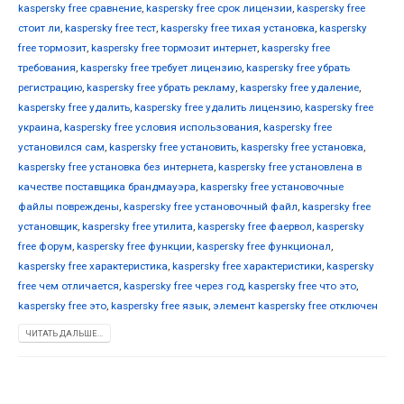
kaspersky free сравнение
,
kaspersky free срок лицензии
,
kaspersky free
стоит ли
,
kaspersky free тест
,
kaspersky free тихая установка
,
kaspersky
free тормозит
,
kaspersky free тормозит интернет
,
kaspersky free
требования
,
kaspersky free требует лицензию
,
kaspersky free убрать
регистрацию
,
kaspersky free убрать рекламу
,
kaspersky free удаление
,
kaspersky free удалить
,
kaspersky free удалить лицензию
,
kaspersky free
украина
,
kaspersky free условия использования
,
kaspersky free
установился сам
,
kaspersky free установить
,
kaspersky free установка
,
kaspersky free установка без интернета
,
kaspersky free установлена в
качестве поставщика брандмауэра
,
kaspersky free установочные
файлы повреждены
,
kaspersky free установочный файл
,
kaspersky free
установщик
,
kaspersky free утилита
,
kaspersky free фаервол
,
kaspersky
free форум
,
kaspersky free функции
,
kaspersky free функционал
,
kaspersky free характеристика
,
kaspersky free характеристики
,
kaspersky
free чем отличается
,
kaspersky free через год
,
kaspersky free что это
,
kaspersky free это
,
kaspersky free язык
,
элемент kaspersky free отключен
ЧИТАТЬ ДАЛЬШЕ...