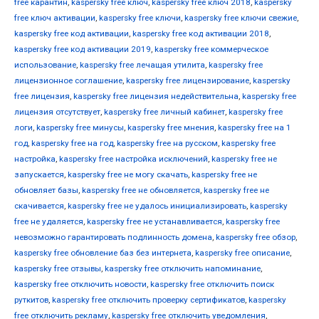
free карантин
,
kaspersky free ключ
,
kaspersky free ключ 2018
,
kaspersky
free ключ активации
,
kaspersky free ключи
,
kaspersky free ключи свежие
,
kaspersky free код активации
,
kaspersky free код активации 2018
,
kaspersky free код активации 2019
,
kaspersky free коммерческое
использование
,
kaspersky free лечащая утилита
,
kaspersky free
лицензионное соглашение
,
kaspersky free лицензирование
,
kaspersky
free лицензия
,
kaspersky free лицензия недействительна
,
kaspersky free
лицензия отсутствует
,
kaspersky free личный кабинет
,
kaspersky free
логи
,
kaspersky free минусы
,
kaspersky free мнения
,
kaspersky free на 1
год
,
kaspersky free на год
,
kaspersky free на русском
,
kaspersky free
настройка
,
kaspersky free настройка исключений
,
kaspersky free не
запускается
,
kaspersky free не могу скачать
,
kaspersky free не
обновляет базы
,
kaspersky free не обновляется
,
kaspersky free не
скачивается
,
kaspersky free не удалось инициализировать
,
kaspersky
free не удаляется
,
kaspersky free не устанавливается
,
kaspersky free
невозможно гарантировать подлинность домена
,
kaspersky free обзор
,
kaspersky free обновление баз без интернета
,
kaspersky free описание
,
kaspersky free отзывы
,
kaspersky free отключить напоминание
,
kaspersky free отключить новости
,
kaspersky free отключить поиск
руткитов
,
kaspersky free отключить проверку сертификатов
,
kaspersky
free отключить рекламу
,
kaspersky free отключить уведомления
,