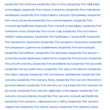
kaspersky free отличия
,
kaspersky free отчеты
,
kaspersky free оффлайн
установщик
,
kaspersky free плюсы и минусы
,
kaspersky free повторная
активация
,
kaspersky free подготовка к запуску программы
,
kaspersky
free поиск руткитов
,
kaspersky free полная версия
,
kaspersky free
полный дистрибутив
,
kaspersky free полный установщик
,
kaspersky free
поменять язык
,
kaspersky free после года
,
kaspersky free постоянно
требует перезагрузку
,
kaspersky free проблема с лицензией
,
kaspersky
free продление лицензии
,
kaspersky free продлить лицензию
,
kaspersky
free разрешить удаленное управление
,
kaspersky free регистрация
,
kaspersky free рейтинг
,
kaspersky free реклама
,
kaspersky free ресурс с
установочными файлами недоступен
,
kaspersky free россия
,
kaspersky
free россия скачать
,
kaspersky free русификатор
,
kaspersky free русский
,
kaspersky free русский язык
,
kaspersky free сам установился
,
kaspersky
free сброс триала
,
kaspersky free системные требования
,
kaspersky free
скачать
,
kaspersky free скачать базы
,
kaspersky free скачать бесплатно
русская версия
,
kaspersky free скачать на год
,
kaspersky free скачать на
русском
,
kaspersky free скачать оффлайн установщик
,
kaspersky free
скачать полную версию
,
kaspersky free скачать полный дистрибутив
,
kaspersky free скачать с официального сайта
,
kaspersky free скачать
торрентом
,
kaspersky free смена языка
,
kaspersky free сменить язык
,