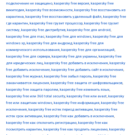
подключение не защищено
,
kaspersky free версия
,
kaspersky free
википедия
,
kaspersky free возможности
,
kaspersky free восстановить из
карантина
,
kaspersky free восстановить удаленный файл
,
kaspersky free
где карантин
,
kaspersky free грузит процессор
,
kaspersky free грузит
систему
,
kaspersky free дистрибутив
,
kaspersky free для android
,
kaspersky free для mac
,
kaspersky free для windows
,
kaspersky free для
windows xp
,
kaspersky free для андроид
,
kaspersky free для
коммерческого использования
,
kaspersky free для организаций
,
kaspersky free для сервера
,
kaspersky free для украины
,
kaspersky free
для юридических лиц
,
kaspersky free добавить в исключения
,
kaspersky
free добавить исключение
,
kaspersky free добавить сайт в исключения
,
kaspersky free журнал
,
kaspersky free забыл пароль
,
kaspersky free
заканчивается лицензия
,
kaspersky free защита от шифровальщиков
,
kaspersky free защита паролем
,
kaspersky free изменить язык
,
kaspersky free или 360 total security
,
kaspersky free или avast
,
kaspersky
free или защитник windows
,
kaspersky free информация
,
kaspersky free
исключения
,
kaspersky free истек период активации
,
kaspersky free
истек срок активации
,
kaspersky free как добавить в исключения
,
kaspersky free как отключить регистрацию
,
kaspersky free как
посмотреть карантин
,
kaspersky free как продлить лицензию
,
kaspersky