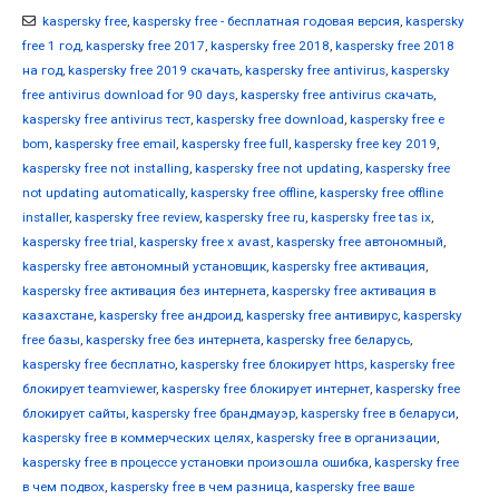
kaspersky free
,
kaspersky free - бесплатная годовая версия
,
kaspersky
free 1 год
,
kaspersky free 2017
,
kaspersky free 2018
,
kaspersky free 2018
на год
,
kaspersky free 2019 скачать
,
kaspersky free antivirus
,
kaspersky
free antivirus download for 90 days
,
kaspersky free antivirus скачать
,
kaspersky free antivirus тест
,
kaspersky free download
,
kaspersky free e
bom
,
kaspersky free email
,
kaspersky free full
,
kaspersky free key 2019
,
kaspersky free not installing
,
kaspersky free not updating
,
kaspersky free
not updating automatically
,
kaspersky free offline
,
kaspersky free offline
installer
,
kaspersky free review
,
kaspersky free ru
,
kaspersky free tas ix
,
kaspersky free trial
,
kaspersky free x avast
,
kaspersky free автономный
,
kaspersky free автономный установщик
,
kaspersky free активация
,
kaspersky free активация без интернета
,
kaspersky free активация в
казахстане
,
kaspersky free андроид
,
kaspersky free антивирус
,
kaspersky
free базы
,
kaspersky free без интернета
,
kaspersky free беларусь
,
kaspersky free бесплатно
,
kaspersky free блокирует https
,
kaspersky free
блокирует teamviewer
,
kaspersky free блокирует интернет
,
kaspersky free
блокирует сайты
,
kaspersky free брандмауэр
,
kaspersky free в беларуси
,
kaspersky free в коммерческих целях
,
kaspersky free в организации
,
kaspersky free в процессе установки произошла ошибка
,
kaspersky free
в чем подвох
,
kaspersky free в чем разница
,
kaspersky free ваше