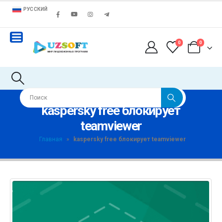
РУССКИЙ
0
0
kaspersky free блокирует
teamviewer
Главная
»
kaspersky free блокирует teamviewer