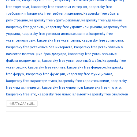
free тормозит
,
kaspersky free тормозит интернет
,
kaspersky free
требования
,
kaspersky free требует лицензию
,
kaspersky free убрать
регистрацию
,
kaspersky free убрать рекламу
,
kaspersky free удаление
,
kaspersky free удалить
,
kaspersky free удалить лицензию
,
kaspersky free
украина
,
kaspersky free условия использования
,
kaspersky free
установился сам
,
kaspersky free установить
,
kaspersky free установка
,
kaspersky free установка без интернета
,
kaspersky free установлена в
качестве поставщика брандмауэра
,
kaspersky free установочные
файлы повреждены
,
kaspersky free установочный файл
,
kaspersky free
установщик
,
kaspersky free утилита
,
kaspersky free фаервол
,
kaspersky
free форум
,
kaspersky free функции
,
kaspersky free функционал
,
kaspersky free характеристика
,
kaspersky free характеристики
,
kaspersky
free чем отличается
,
kaspersky free через год
,
kaspersky free что это
,
kaspersky free это
,
kaspersky free язык
,
элемент kaspersky free отключен
ЧИТАТЬ ДАЛЬШЕ...