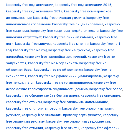
kaspersky free код активации
,
kaspersky free код активации 2018
,
kaspersky free код активации 2019
,
kaspersky free коммерческое
использование
,
kaspersky free лечащая утилита
,
kaspersky free
лицензионное соглашение
,
kaspersky free лицензирование
,
kaspersky
free лицензия
,
kaspersky free лицензия недействительна
,
kaspersky free
лицензия отсутствует
,
kaspersky free личный кабинет
,
kaspersky free
логи
,
kaspersky free минусы
,
kaspersky free мнения
,
kaspersky free на 1
год
,
kaspersky free на год
,
kaspersky free на русском
,
kaspersky free
настройка
,
kaspersky free настройка исключений
,
kaspersky free не
запускается
,
kaspersky free не могу скачать
,
kaspersky free не
обновляет базы
,
kaspersky free не обновляется
,
kaspersky free не
скачивается
,
kaspersky free не удалось инициализировать
,
kaspersky
free не удаляется
,
kaspersky free не устанавливается
,
kaspersky free
невозможно гарантировать подлинность домена
,
kaspersky free обзор
,
kaspersky free обновление баз без интернета
,
kaspersky free описание
,
kaspersky free отзывы
,
kaspersky free отключить напоминание
,
kaspersky free отключить новости
,
kaspersky free отключить поиск
руткитов
,
kaspersky free отключить проверку сертификатов
,
kaspersky
free отключить рекламу
,
kaspersky free отключить уведомления
,
kaspersky free отличия
,
kaspersky free отчеты
,
kaspersky free оффлайн