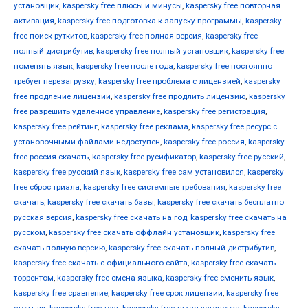
установщик
,
kaspersky free плюсы и минусы
,
kaspersky free повторная
активация
,
kaspersky free подготовка к запуску программы
,
kaspersky
free поиск руткитов
,
kaspersky free полная версия
,
kaspersky free
полный дистрибутив
,
kaspersky free полный установщик
,
kaspersky free
поменять язык
,
kaspersky free после года
,
kaspersky free постоянно
требует перезагрузку
,
kaspersky free проблема с лицензией
,
kaspersky
free продление лицензии
,
kaspersky free продлить лицензию
,
kaspersky
free разрешить удаленное управление
,
kaspersky free регистрация
,
kaspersky free рейтинг
,
kaspersky free реклама
,
kaspersky free ресурс с
установочными файлами недоступен
,
kaspersky free россия
,
kaspersky
free россия скачать
,
kaspersky free русификатор
,
kaspersky free русский
,
kaspersky free русский язык
,
kaspersky free сам установился
,
kaspersky
free сброс триала
,
kaspersky free системные требования
,
kaspersky free
скачать
,
kaspersky free скачать базы
,
kaspersky free скачать бесплатно
русская версия
,
kaspersky free скачать на год
,
kaspersky free скачать на
русском
,
kaspersky free скачать оффлайн установщик
,
kaspersky free
скачать полную версию
,
kaspersky free скачать полный дистрибутив
,
kaspersky free скачать с официального сайта
,
kaspersky free скачать
торрентом
,
kaspersky free смена языка
,
kaspersky free сменить язык
,
kaspersky free сравнение
,
kaspersky free срок лицензии
,
kaspersky free
стоит ли
,
kaspersky free тест
,
kaspersky free тихая установка
,
kaspersky