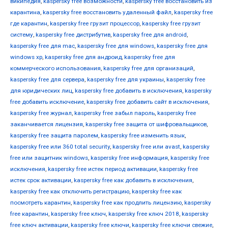
википедия
,
kaspersky free возможности
,
kaspersky free восстановить из
карантина
,
kaspersky free восстановить удаленный файл
,
kaspersky free
где карантин
,
kaspersky free грузит процессор
,
kaspersky free грузит
систему
,
kaspersky free дистрибутив
,
kaspersky free для android
,
kaspersky free для mac
,
kaspersky free для windows
,
kaspersky free для
windows xp
,
kaspersky free для андроид
,
kaspersky free для
коммерческого использования
,
kaspersky free для организаций
,
kaspersky free для сервера
,
kaspersky free для украины
,
kaspersky free
для юридических лиц
,
kaspersky free добавить в исключения
,
kaspersky
free добавить исключение
,
kaspersky free добавить сайт в исключения
,
kaspersky free журнал
,
kaspersky free забыл пароль
,
kaspersky free
заканчивается лицензия
,
kaspersky free защита от шифровальщиков
,
kaspersky free защита паролем
,
kaspersky free изменить язык
,
kaspersky free или 360 total security
,
kaspersky free или avast
,
kaspersky
free или защитник windows
,
kaspersky free информация
,
kaspersky free
исключения
,
kaspersky free истек период активации
,
kaspersky free
истек срок активации
,
kaspersky free как добавить в исключения
,
kaspersky free как отключить регистрацию
,
kaspersky free как
посмотреть карантин
,
kaspersky free как продлить лицензию
,
kaspersky
free карантин
,
kaspersky free ключ
,
kaspersky free ключ 2018
,
kaspersky
free ключ активации
,
kaspersky free ключи
,
kaspersky free ключи свежие
,