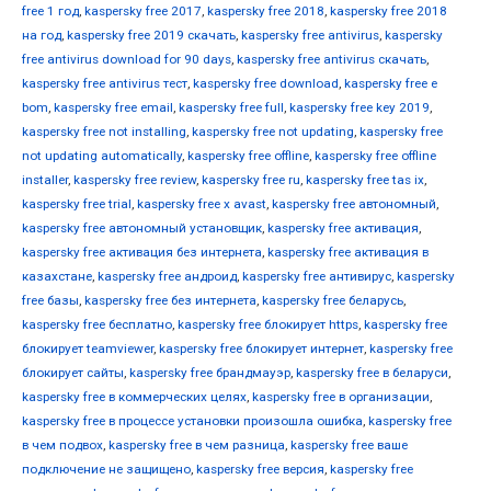
free 1 год
,
kaspersky free 2017
,
kaspersky free 2018
,
kaspersky free 2018
на год
,
kaspersky free 2019 скачать
,
kaspersky free antivirus
,
kaspersky
free antivirus download for 90 days
,
kaspersky free antivirus скачать
,
kaspersky free antivirus тест
,
kaspersky free download
,
kaspersky free e
bom
,
kaspersky free email
,
kaspersky free full
,
kaspersky free key 2019
,
kaspersky free not installing
,
kaspersky free not updating
,
kaspersky free
not updating automatically
,
kaspersky free offline
,
kaspersky free offline
installer
,
kaspersky free review
,
kaspersky free ru
,
kaspersky free tas ix
,
kaspersky free trial
,
kaspersky free x avast
,
kaspersky free автономный
,
kaspersky free автономный установщик
,
kaspersky free активация
,
kaspersky free активация без интернета
,
kaspersky free активация в
казахстане
,
kaspersky free андроид
,
kaspersky free антивирус
,
kaspersky
free базы
,
kaspersky free без интернета
,
kaspersky free беларусь
,
kaspersky free бесплатно
,
kaspersky free блокирует https
,
kaspersky free
блокирует teamviewer
,
kaspersky free блокирует интернет
,
kaspersky free
блокирует сайты
,
kaspersky free брандмауэр
,
kaspersky free в беларуси
,
kaspersky free в коммерческих целях
,
kaspersky free в организации
,
kaspersky free в процессе установки произошла ошибка
,
kaspersky free
в чем подвох
,
kaspersky free в чем разница
,
kaspersky free ваше
подключение не защищено
,
kaspersky free версия
,
kaspersky free