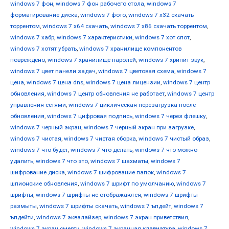
windows 7 фон
,
windows 7 фон рабочего стола
,
windows 7
форматирование диска
,
windows 7 фото
,
windows 7 х32 скачать
торрентом
,
windows 7 х64 скачать
,
windows 7 х86 скачать торрентом
,
windows 7 хабр
,
windows 7 характеристики
,
windows 7 хот спот
,
windows 7 хотят убрать
,
windows 7 хранилище компонентов
повреждено
,
windows 7 хранилище паролей
,
windows 7 хрипит звук
,
windows 7 цвет панели задач
,
windows 7 цветовая схема
,
windows 7
цена
,
windows 7 цена dns
,
windows 7 цена лицензии
,
windows 7 центр
обновления
,
windows 7 центр обновления не работает
,
windows 7 центр
управления сетями
,
windows 7 циклическая перезагрузка после
обновления
,
windows 7 цифровая подпись
,
windows 7 через флешку
,
windows 7 черный экран
,
windows 7 черный экран при загрузке
,
windows 7 чистая
,
windows 7 чистая сборка
,
windows 7 чистый образ
,
windows 7 что будет
,
windows 7 что делать
,
windows 7 что можно
удалить
,
windows 7 что это
,
windows 7 шахматы
,
windows 7
шифрование диска
,
windows 7 шифрование папок
,
windows 7
шпионские обновления
,
windows 7 шрифт по умолчанию
,
windows 7
шрифты
,
windows 7 шрифты не отображаются
,
windows 7 шрифты
размыты
,
windows 7 шрифты скачать
,
windows 7 ъпдейт
,
windows 7
ъпдейти
,
windows 7 эквалайзер
,
windows 7 экран приветствия
,
windows 7 экран смерти
,
windows 7 экранная клавиатура
,
windows 7