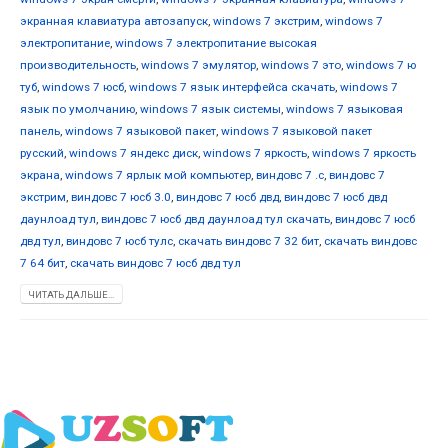
экранная клавиатура автозапуск
,
windows 7 экстрим
,
windows 7
электропитание
,
windows 7 электропитание высокая
производительность
,
windows 7 эмулятор
,
windows 7 это
,
windows 7 ю
туб
,
windows 7 юсб
,
windows 7 язык интерфейса скачать
,
windows 7
язык по умолчанию
,
windows 7 язык системы
,
windows 7 языковая
панель
,
windows 7 языковой пакет
,
windows 7 языковой пакет
русский
,
windows 7 яндекс диск
,
windows 7 яркость
,
windows 7 яркость
экрана
,
windows 7 ярлык мой компьютер
,
виндовс 7 .с
,
виндовс 7
экстрим
,
виндовс 7 юсб 3.0
,
виндовс 7 юсб двд
,
виндовс 7 юсб двд
даунлоад тул
,
виндовс 7 юсб двд даунлоад тул скачать
,
виндовс 7 юсб
двд тул
,
виндовс 7 юсб тулс
,
скачать виндовс 7 32 бит
,
скачать виндовс
7 64 бит
,
скачать виндовс 7 юсб двд тул
ЧИТАТЬ ДАЛЬШЕ...