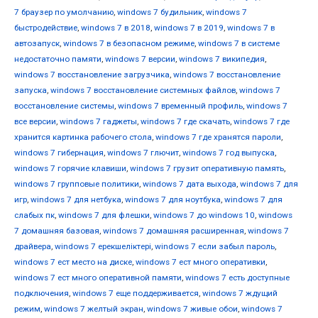
7 браузер по умолчанию
,
windows 7 будильник
,
windows 7
быстродействие
,
windows 7 в 2018
,
windows 7 в 2019
,
windows 7 в
автозапуск
,
windows 7 в безопасном режиме
,
windows 7 в системе
недостаточно памяти
,
windows 7 версии
,
windows 7 википедия
,
windows 7 восстановление загрузчика
,
windows 7 восстановление
запуска
,
windows 7 восстановление системных файлов
,
windows 7
восстановление системы
,
windows 7 временный профиль
,
windows 7
все версии
,
windows 7 гаджеты
,
windows 7 где скачать
,
windows 7 где
хранится картинка рабочего стола
,
windows 7 где хранятся пароли
,
windows 7 гибернация
,
windows 7 глючит
,
windows 7 год выпуска
,
windows 7 горячие клавиши
,
windows 7 грузит оперативную память
,
windows 7 групповые политики
,
windows 7 дата выхода
,
windows 7 для
игр
,
windows 7 для нетбука
,
windows 7 для ноутбука
,
windows 7 для
слабых пк
,
windows 7 для флешки
,
windows 7 до windows 10
,
windows
7 домашняя базовая
,
windows 7 домашняя расширенная
,
windows 7
драйвера
,
windows 7 ерекшеліктері
,
windows 7 если забыл пароль
,
windows 7 ест место на диске
,
windows 7 ест много оперативки
,
windows 7 ест много оперативной памяти
,
windows 7 есть доступные
подключения
,
windows 7 еще поддерживается
,
windows 7 ждущий
режим
,
windows 7 желтый экран
,
windows 7 живые обои
,
windows 7