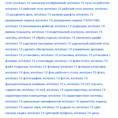
стол
,
windows 10 просмотр изображений
,
windows 10 пуск не работает
,
windows 10 рабочий стол
,
windows 10 рабочий стол пропал
,
windows
10 разделить диск
,
windows 10 размер шрифта
,
windows 10
разрешение экрана
,
windows 10 разрешение экрана 1920x1080
,
windows 10 расширения файлов
,
windows 10 редакции
,
windows 10
режим планшета
,
windows 10 родительский контроль
,
windows 10
скачать
,
windows 10 убрать пароль
,
windows 10 увеличить шрифт
,
windows 10 удаление программ
,
windows 10 удаленный рабочий стол
,
windows 10 удалить обновления
,
windows 10 управление дисками
,
windows 10 установить
,
windows 10 установка
,
windows 10 установка с
флешки
,
windows 10 установщик
,
windows 10 файл hosts
,
windows 10
файл подкачки
,
windows 10 флешка
,
windows 10 флешка установка
,
windows 10 фон
,
windows 10 фон рабочего стола
,
windows 10 фото
,
windows 10 фотографии
,
windows 10 фстэк
,
windows 10
функциональные клавиши
,
windows 10 х
,
windows 10 х32 скачать
торрентом
,
windows 10 х64
,
windows 10 характеристики
,
windows 10
характеристики компьютера
,
windows 10 характеристики системы
,
windows 10 хранилище сертификатов
,
windows 10 хранитель экрана
,
windows 10 хрипит звук
,
windows 10 худшая ос
,
windows 10 цвет
панели задач
,
windows 10 цветовой профиль
,
windows 10 цена
,