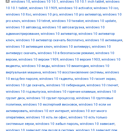
windows 10
,
windows 10 10.1
,
windows 10 10.1 inch tablet
,
windows
10 10.1 tablet
,
windows 10 1909
,
windows 10 activator
,
windows 10 iso
,
windows 10 ltsc
,
windows 10 pro
,
windows 10 pro активатор
,
windows 10
pro ключ
,
windows 10 telnet
,
windows 10 tweaker
,
windows 10 update
,
windows 10 автовход
,
windows 10 автозагрузка
,
windows 10
администрирование
,
windows 10 активатор
,
windows 10 активатор
ключ
,
windows 10 активатор скачать бесплатно
,
windows 10 активация
,
windows 10 активация ключ
,
windows 10 антивирус
,
windows 10
антивирус скачать
,
windows 10 в безопасном режиме
,
windows 10
версии
,
windows 10 версии 1909
,
windows 10 версия 1903
,
windows 10
виджеты
,
windows 10 виды
,
windows 10 википедия
,
windows 10
виртуальная машина
,
windows 10 восстановление системы
,
windows
10 вход без пароля
,
windows 10 гаджеты
,
windows 10 гаснет экран
,
windows 10 где скачать
,
windows 10 гибернация
,
windows 10 глючит
,
windows 10 год выпуска
,
windows 10 горячие клавиши
,
windows 10
грузит диск
,
windows 10 грузит процессор
,
windows 10 групповые
политики
,
windows 10 експертний висновок
,
windows 10 если не
активировать
,
windows 10 ест интернет
,
windows 10 ест много
оперативки
,
windows 10 есть ли офис
,
windows 10 есть только
системные звуки
,
windows 10 забыл пароль
,
windows 10 зависает
,
windows 10 зависает при входе в систему
,
windows 10 зависает при