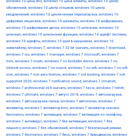
windows 10 цена dns
,
windows 10 цена алматы
,
windows 10 центр
обновлений
,
windows 10 центр отзывов
,
windows 10 центр
уведомлений
,
windows 10 циклическая перезагрузка
,
windows 10
цифровая лицензия
,
windows 10 шахматы
,
windows 10 шифрование
,
windows 10 шифрование диска
,
windows 10 шпионаж
,
windows 10
шпионит
,
windows 10 шпионские функции
,
windows 10 шрифт системы
,
windows 10 шрифты
,
windows 10 шум в наушниках
,
windows 10
эквалайзер
,
windows 7
,
windows 7 32 bit скачать
,
windows 7 download
,
windows 7 iso
,
windows 7 manager
,
windows 7 microsoft
,
windows 7
mini
,
windows 7 msdn
,
windows 7 no bootable device
,
windows 7 no
internet access
,
windows 7 no sound
,
windows 7 no wifi
,
windows 7 no wifi
icon
,
windows 7 non aero themes
,
windows 7 not booting
,
windows 7 not
supported 2020
,
windows 7 notification sound
,
windows 7 o'rnatish
,
windows 7 professional x64 скачать
,
windows 7 tas-ix
,
windows 7 telnet
,
windows 7 ultimate
,
windows 7 август 2018
,
windows 7 автозагрузка
,
windows 7 автозагрузка папка
,
windows 7 автологин
,
windows 7
активатор
,
windows 7 активатор kms
,
windows 7 активатор скачать
бесплатно
,
windows 7 активация
,
windows 7 активация по телефону
,
windows 7 антивирус
,
windows 7 без активации
,
windows 7 без
лишнего
,
windows 7 без обновлений
,
windows 7 безопасный режим
,
windows 7 бесплатно
,
windows 7 биос
,
windows 7 брандмауэр
,
windows