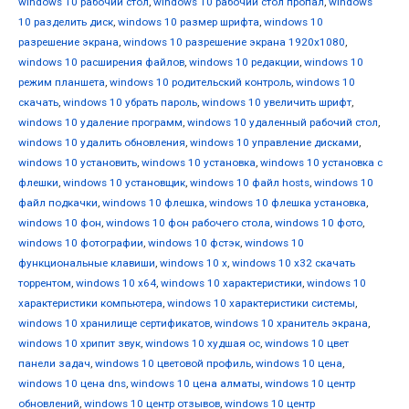
windows 10 рабочий стол
,
windows 10 рабочий стол пропал
,
windows
10 разделить диск
,
windows 10 размер шрифта
,
windows 10
разрешение экрана
,
windows 10 разрешение экрана 1920x1080
,
windows 10 расширения файлов
,
windows 10 редакции
,
windows 10
режим планшета
,
windows 10 родительский контроль
,
windows 10
скачать
,
windows 10 убрать пароль
,
windows 10 увеличить шрифт
,
windows 10 удаление программ
,
windows 10 удаленный рабочий стол
,
windows 10 удалить обновления
,
windows 10 управление дисками
,
windows 10 установить
,
windows 10 установка
,
windows 10 установка с
флешки
,
windows 10 установщик
,
windows 10 файл hosts
,
windows 10
файл подкачки
,
windows 10 флешка
,
windows 10 флешка установка
,
windows 10 фон
,
windows 10 фон рабочего стола
,
windows 10 фото
,
windows 10 фотографии
,
windows 10 фстэк
,
windows 10
функциональные клавиши
,
windows 10 х
,
windows 10 х32 скачать
торрентом
,
windows 10 х64
,
windows 10 характеристики
,
windows 10
характеристики компьютера
,
windows 10 характеристики системы
,
windows 10 хранилище сертификатов
,
windows 10 хранитель экрана
,
windows 10 хрипит звук
,
windows 10 худшая ос
,
windows 10 цвет
панели задач
,
windows 10 цветовой профиль
,
windows 10 цена
,
windows 10 цена dns
,
windows 10 цена алматы
,
windows 10 центр
обновлений
,
windows 10 центр отзывов
,
windows 10 центр