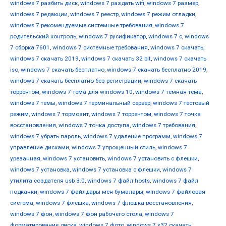
windows 7 разбить диск
,
windows 7 раздать wifi
,
windows 7 размер
,
windows 7 редакции
,
windows 7 реестр
,
windows 7 режим отладки
,
windows 7 рекомендуемые системные требования
,
windows 7
родительский контроль
,
windows 7 русификатор
,
windows 7 с
,
windows
7 сборка 7601
,
windows 7 системные требования
,
windows 7 скачать
,
windows 7 скачать 2019
,
windows 7 скачать 32 bit
,
windows 7 скачать
iso
,
windows 7 скачать бесплатно
,
windows 7 скачать бесплатно 2019
,
windows 7 скачать бесплатно без регистрации
,
windows 7 скачать
торрентом
,
windows 7 тема для windows 10
,
windows 7 темная тема
,
windows 7 темы
,
windows 7 терминальный сервер
,
windows 7 тестовый
режим
,
windows 7 тормозит
,
windows 7 торрентом
,
windows 7 точка
восстановления
,
windows 7 точка доступа
,
windows 7 требования
,
windows 7 убрать пароль
,
windows 7 удаление программ
,
windows 7
управление дисками
,
windows 7 упрощенный стиль
,
windows 7
урезанная
,
windows 7 установить
,
windows 7 установить с флешки
,
windows 7 установка
,
windows 7 установка с флешки
,
windows 7
утилита создателя usb 3.0
,
windows 7 файл hosts
,
windows 7 файл
подкачки
,
windows 7 файлдары мен бумалары
,
windows 7 файловая
система
,
windows 7 флешка
,
windows 7 флешка восстановления
,
windows 7 фон
,
windows 7 фон рабочего стола
,
windows 7
форматирование диска
,
windows 7 фото
,
windows 7 х32 скачать