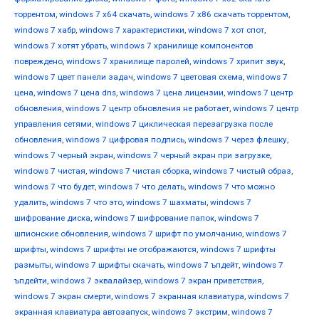
торрентом
,
windows 7 х64 скачать
,
windows 7 х86 скачать торрентом
,
windows 7 хабр
,
windows 7 характеристики
,
windows 7 хот спот
,
windows 7 хотят убрать
,
windows 7 хранилище компонентов
повреждено
,
windows 7 хранилище паролей
,
windows 7 хрипит звук
,
windows 7 цвет панели задач
,
windows 7 цветовая схема
,
windows 7
цена
,
windows 7 цена dns
,
windows 7 цена лицензии
,
windows 7 центр
обновления
,
windows 7 центр обновления не работает
,
windows 7 центр
управления сетями
,
windows 7 циклическая перезагрузка после
обновления
,
windows 7 цифровая подпись
,
windows 7 через флешку
,
windows 7 черный экран
,
windows 7 черный экран при загрузке
,
windows 7 чистая
,
windows 7 чистая сборка
,
windows 7 чистый образ
,
windows 7 что будет
,
windows 7 что делать
,
windows 7 что можно
удалить
,
windows 7 что это
,
windows 7 шахматы
,
windows 7
шифрование диска
,
windows 7 шифрование папок
,
windows 7
шпионские обновления
,
windows 7 шрифт по умолчанию
,
windows 7
шрифты
,
windows 7 шрифты не отображаются
,
windows 7 шрифты
размыты
,
windows 7 шрифты скачать
,
windows 7 ъпдейт
,
windows 7
ъпдейти
,
windows 7 эквалайзер
,
windows 7 экран приветствия
,
windows 7 экран смерти
,
windows 7 экранная клавиатура
,
windows 7
экранная клавиатура автозапуск
,
windows 7 экстрим
,
windows 7