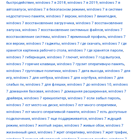
быстродействие
,
windows 7 в 2018
,
windows 7 в 2019
,
windows 7 в
автозапуск
,
windows 7 в безопасном режиме
,
windows 7 в системе
недостаточно памяти
,
windows 7 версии
,
windows 7 википедия
,
windows 7 восстановление загрузчика
,
windows 7 восстановление
запуска
,
windows 7 восстановление системных файлов
,
windows 7
восстановление системы
,
windows 7 временный профиль
,
windows 7
все версии
,
windows 7 гаджеты
,
windows 7 где скачать
,
windows 7 где
хранится картинка рабочего стола
,
windows 7 где хранятся пароли
,
windows 7 гибернация
,
windows 7 глючит
,
windows 7 год выпуска
,
windows 7 горячие клавиши
,
windows 7 грузит оперативную память
,
windows 7 групповые политики
,
windows 7 дата выхода
,
windows 7 для
игр
,
windows 7 для нетбука
,
windows 7 для ноутбука
,
windows 7 для
слабых пк
,
windows 7 для флешки
,
windows 7 до windows 10
,
windows
7 домашняя базовая
,
windows 7 домашняя расширенная
,
windows 7
драйвера
,
windows 7 ерекшеліктері
,
windows 7 если забыл пароль
,
windows 7 ест место на диске
,
windows 7 ест много оперативки
,
windows 7 ест много оперативной памяти
,
windows 7 есть доступные
подключения
,
windows 7 еще поддерживается
,
windows 7 ждущий
режим
,
windows 7 желтый экран
,
windows 7 живые обои
,
windows 7
жизненный цикл
,
windows 7 жрет оперативку
,
windows 7 жрет трафик
,