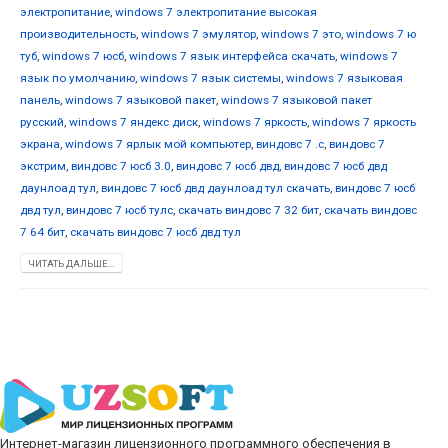
электропитание
,
windows 7 электропитание высокая
производительность
,
windows 7 эмулятор
,
windows 7 это
,
windows 7 ю
туб
,
windows 7 юсб
,
windows 7 язык интерфейса скачать
,
windows 7
язык по умолчанию
,
windows 7 язык системы
,
windows 7 языковая
панель
,
windows 7 языковой пакет
,
windows 7 языковой пакет
русский
,
windows 7 яндекс диск
,
windows 7 яркость
,
windows 7 яркость
экрана
,
windows 7 ярлык мой компьютер
,
виндовс 7 .с
,
виндовс 7
экстрим
,
виндовс 7 юсб 3.0
,
виндовс 7 юсб двд
,
виндовс 7 юсб двд
даунлоад тул
,
виндовс 7 юсб двд даунлоад тул скачать
,
виндовс 7 юсб
двд тул
,
виндовс 7 юсб тулс
,
скачать виндовс 7 32 бит
,
скачать виндовс
7 64 бит
,
скачать виндовс 7 юсб двд тул
ЧИТАТЬ ДАЛЬШЕ...
Интернет-магазин лицензионного программного обеспечения в