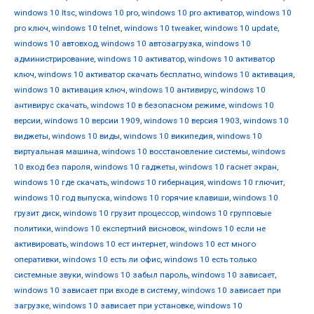
windows 10 ltsc
,
windows 10 pro
,
windows 10 pro активатор
,
windows 10
pro ключ
,
windows 10 telnet
,
windows 10 tweaker
,
windows 10 update
,
windows 10 автовход
,
windows 10 автозагрузка
,
windows 10
администрирование
,
windows 10 активатор
,
windows 10 активатор
ключ
,
windows 10 активатор скачать бесплатно
,
windows 10 активация
,
windows 10 активация ключ
,
windows 10 антивирус
,
windows 10
антивирус скачать
,
windows 10 в безопасном режиме
,
windows 10
версии
,
windows 10 версии 1909
,
windows 10 версия 1903
,
windows 10
виджеты
,
windows 10 виды
,
windows 10 википедия
,
windows 10
виртуальная машина
,
windows 10 восстановление системы
,
windows
10 вход без пароля
,
windows 10 гаджеты
,
windows 10 гаснет экран
,
windows 10 где скачать
,
windows 10 гибернация
,
windows 10 глючит
,
windows 10 год выпуска
,
windows 10 горячие клавиши
,
windows 10
грузит диск
,
windows 10 грузит процессор
,
windows 10 групповые
политики
,
windows 10 експертний висновок
,
windows 10 если не
активировать
,
windows 10 ест интернет
,
windows 10 ест много
оперативки
,
windows 10 есть ли офис
,
windows 10 есть только
системные звуки
,
windows 10 забыл пароль
,
windows 10 зависает
,
windows 10 зависает при входе в систему
,
windows 10 зависает при
загрузке
,
windows 10 зависает при установке
,
windows 10