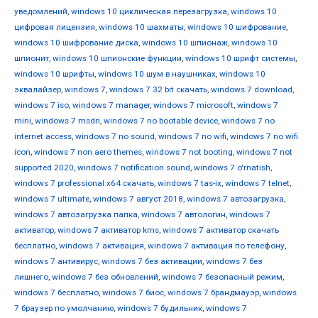
уведомлений
,
windows 10 циклическая перезагрузка
,
windows 10
цифровая лицензия
,
windows 10 шахматы
,
windows 10 шифрование
,
windows 10 шифрование диска
,
windows 10 шпионаж
,
windows 10
шпионит
,
windows 10 шпионские функции
,
windows 10 шрифт системы
,
windows 10 шрифты
,
windows 10 шум в наушниках
,
windows 10
эквалайзер
,
windows 7
,
windows 7 32 bit скачать
,
windows 7 download
,
windows 7 iso
,
windows 7 manager
,
windows 7 microsoft
,
windows 7
mini
,
windows 7 msdn
,
windows 7 no bootable device
,
windows 7 no
internet access
,
windows 7 no sound
,
windows 7 no wifi
,
windows 7 no wifi
icon
,
windows 7 non aero themes
,
windows 7 not booting
,
windows 7 not
supported 2020
,
windows 7 notification sound
,
windows 7 o'rnatish
,
windows 7 professional x64 скачать
,
windows 7 tas-ix
,
windows 7 telnet
,
windows 7 ultimate
,
windows 7 август 2018
,
windows 7 автозагрузка
,
windows 7 автозагрузка папка
,
windows 7 автологин
,
windows 7
активатор
,
windows 7 активатор kms
,
windows 7 активатор скачать
бесплатно
,
windows 7 активация
,
windows 7 активация по телефону
,
windows 7 антивирус
,
windows 7 без активации
,
windows 7 без
лишнего
,
windows 7 без обновлений
,
windows 7 безопасный режим
,
windows 7 бесплатно
,
windows 7 биос
,
windows 7 брандмауэр
,
windows
7 браузер по умолчанию
,
windows 7 будильник
,
windows 7