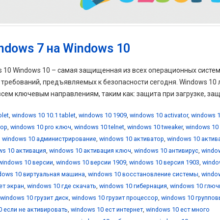
ndows 7 на Windows 10
ws 10 Windows 10 – самая защищенная из всех операционных систе
х требований, предъявляемых к безопасности сегодня. Windows 10
ем ключевым направлениям, таким как: защита при загрузке, защи
blet
,
windows 10 10.1 tablet
,
windows 10 1909
,
windows 10 activator
,
windows 1
тор
,
windows 10 pro ключ
,
windows 10 telnet
,
windows 10 tweaker
,
windows 10
,
windows 10 администрирование
,
windows 10 активатор
,
windows 10 актив
ws 10 активация
,
windows 10 активация ключ
,
windows 10 антивирус
,
windo
windows 10 версии
,
windows 10 версии 1909
,
windows 10 версия 1903
,
windo
dows 10 виртуальная машина
,
windows 10 восстановление системы
,
windo
ет экран
,
windows 10 где скачать
,
windows 10 гибернация
,
windows 10 глюч
windows 10 грузит диск
,
windows 10 грузит процессор
,
windows 10 группо
0 если не активировать
,
windows 10 ест интернет
,
windows 10 ест много