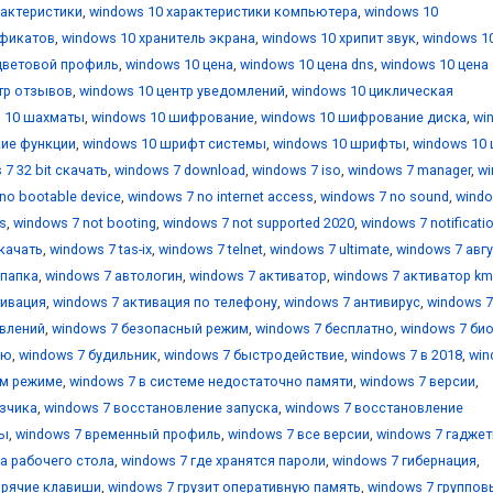
рактеристики
,
windows 10 характеристики компьютера
,
windows 10
ификатов
,
windows 10 хранитель экрана
,
windows 10 хрипит звук
,
windows 1
цветовой профиль
,
windows 10 цена
,
windows 10 цена dns
,
windows 10 цена
тр отзывов
,
windows 10 центр уведомлений
,
windows 10 циклическая
 10 шахматы
,
windows 10 шифрование
,
windows 10 шифрование диска
,
wi
кие функции
,
windows 10 шрифт системы
,
windows 10 шрифты
,
windows 10 
 7 32 bit скачать
,
windows 7 download
,
windows 7 iso
,
windows 7 manager
,
w
no bootable device
,
windows 7 no internet access
,
windows 7 no sound
,
windo
s
,
windows 7 not booting
,
windows 7 not supported 2020
,
windows 7 notificati
скачать
,
windows 7 tas-ix
,
windows 7 telnet
,
windows 7 ultimate
,
windows 7 авг
 папка
,
windows 7 автологин
,
windows 7 активатор
,
windows 7 активатор k
тивация
,
windows 7 активация по телефону
,
windows 7 антивирус
,
windows 7
овлений
,
windows 7 безопасный режим
,
windows 7 бесплатно
,
windows 7 би
ию
,
windows 7 будильник
,
windows 7 быстродействие
,
windows 7 в 2018
,
win
ом режиме
,
windows 7 в системе недостаточно памяти
,
windows 7 версии
,
узчика
,
windows 7 восстановление запуска
,
windows 7 восстановление
мы
,
windows 7 временный профиль
,
windows 7 все версии
,
windows 7 гадже
ка рабочего стола
,
windows 7 где хранятся пароли
,
windows 7 гибернация
,
орячие клавиши
,
windows 7 грузит оперативную память
,
windows 7 группов