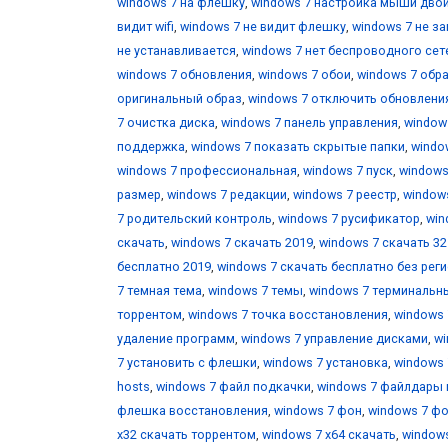
windows 7 на флешку
,
windows 7 настройка мыши дво
видит wifi
,
windows 7 не видит флешку
,
windows 7 не з
не устанавливается
,
windows 7 нет беспроводного се
windows 7 обновления
,
windows 7 обои
,
windows 7 обр
оригинальный образ
,
windows 7 отключить обновлени
7 очистка диска
,
windows 7 панель управления
,
window
поддержка
,
windows 7 показать скрытые папки
,
windo
windows 7 профессиональная
,
windows 7 пуск
,
windows
размер
,
windows 7 редакции
,
windows 7 реестр
,
window
7 родительский контроль
,
windows 7 русификатор
,
win
скачать
,
windows 7 скачать 2019
,
windows 7 скачать 32 
бесплатно 2019
,
windows 7 скачать бесплатно без рег
7 темная тема
,
windows 7 темы
,
windows 7 терминальн
торрентом
,
windows 7 точка восстановления
,
windows 
удаление программ
,
windows 7 управление дисками
,
wi
7 установить с флешки
,
windows 7 установка
,
windows 
hosts
,
windows 7 файл подкачки
,
windows 7 файлдары
флешка восстановления
,
windows 7 фон
,
windows 7 фо
х32 скачать торрентом
,
windows 7 х64 скачать
,
windows