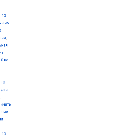
 10
очным
0
зия
,
ьная
ит
10 не
 10
ифта
,
и
,
личить
ение
йл
 10