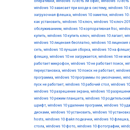
оперативки
,
windows 10 есть ли офис
,
windows 10 есть
windows 10 зависает при входе в систему
,
windows 10 
загрузочная флешка
,
windows 10 заметки
,
windows 10 
как установить
,
windows 10 ключ
,
windows 10 ключ 20
обслуживанием
,
windows 10 корпоративная ltsc
,
windo
купить
,
windows 10 купить ключ
,
windows 10 лагает
,
wi
windows 10 лицензия бесплатно
,
windows 10 лицензия 
сеть
,
windows 10 лучшая сборка
,
windows 10 на флешк
флешку
,
windows 10 не загружается
,
windows 10 не мо
работает микрофон
,
windows 10 не работает поиск
,
wi
переустановка
,
windows 10 поиск не работает
,
windows
программа
,
windows 10 программы по умолчанию
,
win
пуск не работает
,
windows 10 рабочий стол
,
windows 10
windows 10 разрешение экрана
,
windows 10 разрешени
windows 10 режим планшета
,
windows 10 родительски
шрифт
,
windows 10 удаление программ
,
windows 10 уд
дисками
,
windows 10 установить
,
windows 10 установк
hosts
,
windows 10 файл подкачки
,
windows 10 флешка
стола
,
windows 10 фото
,
windows 10 фотографии
,
wind