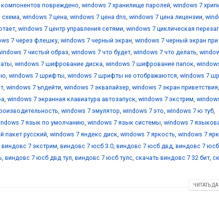
е компонентов повреждено
,
windows 7 хранилище паролей
,
windows 7 хрип
я схема
,
windows 7 цена
,
windows 7 цена dns
,
windows 7 цена лицензии
,
wind
отает
,
windows 7 центр управления сетями
,
windows 7 циклическая переза
ows 7 через флешку
,
windows 7 черный экран
,
windows 7 черный экран при
windows 7 чистый образ
,
windows 7 что будет
,
windows 7 что делать
,
window
маты
,
windows 7 шифрование диска
,
windows 7 шифрование папок
,
window
ию
,
windows 7 шрифты
,
windows 7 шрифты не отображаются
,
windows 7 ш
йт
,
windows 7 ъпдейти
,
windows 7 эквалайзер
,
windows 7 экран приветствия
ра
,
windows 7 экранная клавиатура автозапуск
,
windows 7 экстрим
,
window
производительность
,
windows 7 эмулятор
,
windows 7 это
,
windows 7 ю туб
,
indows 7 язык по умолчанию
,
windows 7 язык системы
,
windows 7 языков
й пакет русский
,
windows 7 яндекс диск
,
windows 7 яркость
,
windows 7 яр
,
виндовс 7 экстрим
,
виндовс 7 юсб 3.0
,
виндовс 7 юсб двд
,
виндовс 7 юсб
ь
,
виндовс 7 юсб двд тул
,
виндовс 7 юсб тулс
,
скачать виндовс 7 32 бит
,
с
ЧИТАТЬ ДА