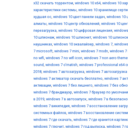
х32 скачать торрентом
,
windows 10 х64
,
windows 10 ха
характеристики системы
,
windows 10 хранилище серт
худшая ос
,
windows 10 цвет панели задач
,
windows 10 
алматы
,
windows 10 центр обновлений
,
windows 10 цен
перезагрузка
,
windows 10 цифровая лицензия
,
windows
10 шпионаж
,
windows 10 шпионит
,
windows 10 шпионс
наушниках
,
windows 10 эквалайзер
,
windows 7
,
windows
7 microsoft
,
windows 7 mini
,
windows 7 msdn
,
windows 7 
no wifi
,
windows 7 no wifi icon
,
windows 7 non aero theme
sound
,
windows 7 o'rnatish
,
windows 7 professional x64 
2018
,
windows 7 автозагрузка
,
windows 7 автозагрузка
windows 7 активатор скачать бесплатно
,
windows 7 ак
активации
,
windows 7 без лишнего
,
windows 7 без обн
windows 7 брандмауэр
,
windows 7 браузер по умолчан
в 2019
,
windows 7 в автозапуск
,
windows 7 в безопасн
windows 7 википедия
,
windows 7 восстановление загр
системных файлов
,
windows 7 восстановление систе
windows 7 где скачать
,
windows 7 где хранится картин
windows 7 глючит
,
windows 7 год выпуска
,
windows 7 г