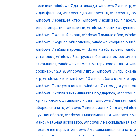
политики
,
windows 7 дата выхода
,
windows 7 для игр
,
w
7 для флешки
,
windows 7 до windows 10
,
windows 7 до
windows 7 ерекшеліктері
,
windows 7 если забыл парол
много оперативной памяти
,
windows 7 есть доступны
windows 7 желтый экран
,
windows 7 живые обои
,
windo
windows 7 журнал обновлений
,
windows 7 журнал ошиб
windows 7 забыл пароль
,
windows 7 забыть сеть
,
windo
установке
,
windows 7 загрузка в безопасном режиме
,
закрывают
,
windows 7 замена материнской платы
,
win
сборка x64 2019
,
windows 7 игры
,
windows 7 игры скача
игр
,
windows 7 или windows 10 для слабого компьютер
windows 7 как установить
,
windows 7 ключ для устано
windows 7 когда заканчивается поддержка
,
windows 7
купить ключ официальный сайт
,
windows 7 лагает
,
win
сборка скачать
,
windows 7 лицензионный ключ
,
windo
лучшая сборка
,
windows 7 максимальная
,
windows 7 м
максимальная активатор
,
windows 7 максимальная ак
последняя версия
,
windows 7 максимальная скачать
,
w