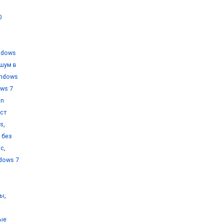
0
ndows
шум в
indows
ws 7
on
уст
ms
,
 без
ос
,
dows 7
ты
,
ые