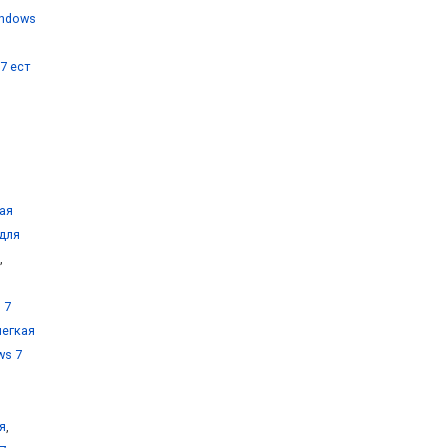
indows
7 ест
ая
 для
,
 7
легкая
ws 7
я
,