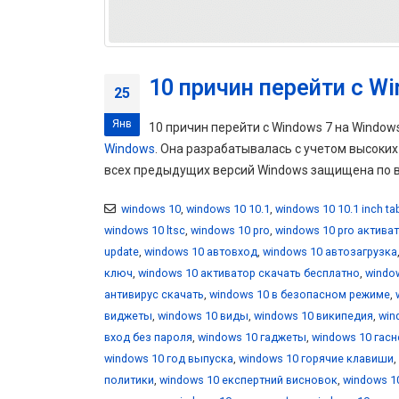
10 причин перейти с Wi
25
Янв
10 причин перейти с Windows 7 на Windo
Windows
. Она разрабатывалась с учетом высоки
всех предыдущих версий Windows защищена по вс
windows 10
,
windows 10 10.1
,
windows 10 10.1 inch ta
windows 10 ltsc
,
windows 10 pro
,
windows 10 pro актива
update
,
windows 10 автовход
,
windows 10 автозагрузка
ключ
,
windows 10 активатор скачать бесплатно
,
windo
антивирус скачать
,
windows 10 в безопасном режиме
,
виджеты
,
windows 10 виды
,
windows 10 википедия
,
win
вход без пароля
,
windows 10 гаджеты
,
windows 10 гасн
windows 10 год выпуска
,
windows 10 горячие клавиши
,
политики
,
windows 10 експертний висновок
,
windows 1