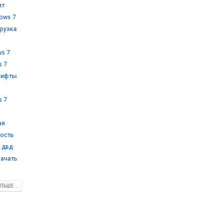
ит
ows 7
грузка
s 7
s 7
рифты
,
s 7
ая
кость
 двд
качать
ЛЬШЕ...