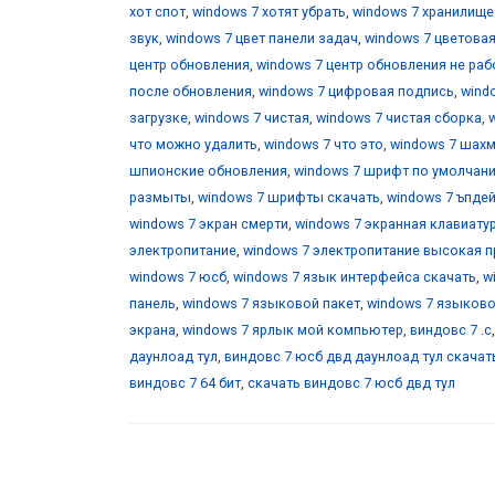
хот спот
,
windows 7 хотят убрать
,
windows 7 хранилищ
звук
,
windows 7 цвет панели задач
,
windows 7 цветова
центр обновления
,
windows 7 центр обновления не раб
после обновления
,
windows 7 цифровая подпись
,
wind
загрузке
,
windows 7 чистая
,
windows 7 чистая сборка
,
что можно удалить
,
windows 7 что это
,
windows 7 шах
шпионские обновления
,
windows 7 шрифт по умолчан
размыты
,
windows 7 шрифты скачать
,
windows 7 ъпде
windows 7 экран смерти
,
windows 7 экранная клавиату
электропитание
,
windows 7 электропитание высокая 
windows 7 юсб
,
windows 7 язык интерфейса скачать
,
w
панель
,
windows 7 языковой пакет
,
windows 7 языково
экрана
,
windows 7 ярлык мой компьютер
,
виндовс 7 .с
даунлоад тул
,
виндовс 7 юсб двд даунлоад тул скачат
виндовс 7 64 бит
,
скачать виндовс 7 юсб двд тул