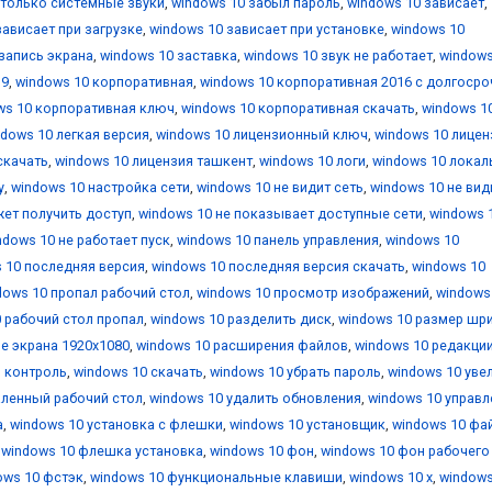
 только системные звуки
,
windows 10 забыл пароль
,
windows 10 зависает
,
зависает при загрузке
,
windows 10 зависает при установке
,
windows 10
запись экрана
,
windows 10 заставка
,
windows 10 звук не работает
,
windows
19
,
windows 10 корпоративная
,
windows 10 корпоративная 2016 с долгоср
ws 10 корпоративная ключ
,
windows 10 корпоративная скачать
,
windows 1
ndows 10 легкая версия
,
windows 10 лицензионный ключ
,
windows 10 лицен
скачать
,
windows 10 лицензия ташкент
,
windows 10 логи
,
windows 10 локал
у
,
windows 10 настройка сети
,
windows 10 не видит сеть
,
windows 10 не вид
жет получить доступ
,
windows 10 не показывает доступные сети
,
windows 
ndows 10 не работает пуск
,
windows 10 панель управления
,
windows 10
 10 последняя версия
,
windows 10 последняя версия скачать
,
windows 10
dows 10 пропал рабочий стол
,
windows 10 просмотр изображений
,
windows
 рабочий стол пропал
,
windows 10 разделить диск
,
windows 10 размер шр
е экрана 1920x1080
,
windows 10 расширения файлов
,
windows 10 редакци
й контроль
,
windows 10 скачать
,
windows 10 убрать пароль
,
windows 10 уве
аленный рабочий стол
,
windows 10 удалить обновления
,
windows 10 управл
а
,
windows 10 установка с флешки
,
windows 10 установщик
,
windows 10 фа
,
windows 10 флешка установка
,
windows 10 фон
,
windows 10 фон рабочего
ows 10 фстэк
,
windows 10 функциональные клавиши
,
windows 10 х
,
windows