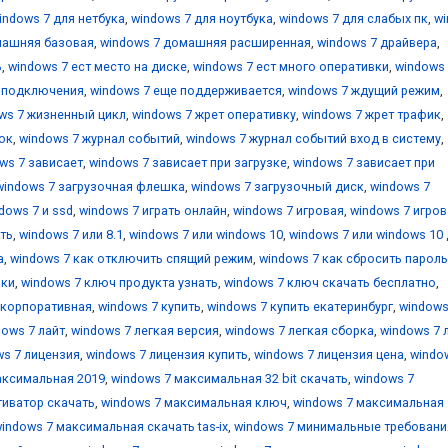
indows 7 для нетбука
,
windows 7 для ноутбука
,
windows 7 для слабых пк
,
w
машняя базовая
,
windows 7 домашняя расширенная
,
windows 7 драйвера
,
ь
,
windows 7 ест место на диске
,
windows 7 ест много оперативки
,
windows 
е подключения
,
windows 7 еще поддерживается
,
windows 7 ждущий режим
,
ws 7 жизненный цикл
,
windows 7 жрет оперативку
,
windows 7 жрет трафик
,
ок
,
windows 7 журнал событий
,
windows 7 журнал событий вход в систему
,
ws 7 зависает
,
windows 7 зависает при загрузке
,
windows 7 зависает при
windows 7 загрузочная флешка
,
windows 7 загрузочный диск
,
windows 7
dows 7 и ssd
,
windows 7 играть онлайн
,
windows 7 игровая
,
windows 7 игров
ть
,
windows 7 или 8.1
,
windows 7 или windows 10
,
windows 7 или windows 10
а
,
windows 7 как отключить спящий режим
,
windows 7 как сбросить пароль
вки
,
windows 7 ключ продукта узнать
,
windows 7 ключ скачать бесплатно
,
 корпоративная
,
windows 7 купить
,
windows 7 купить екатеринбург
,
windows
dows 7 лайт
,
windows 7 легкая версия
,
windows 7 легкая сборка
,
windows 7 
ws 7 лицензия
,
windows 7 лицензия купить
,
windows 7 лицензия цена
,
windo
аксимальная 2019
,
windows 7 максимальная 32 bit скачать
,
windows 7
тиватор скачать
,
windows 7 максимальная ключ
,
windows 7 максимальная
indows 7 максимальная скачать tas-ix
,
windows 7 минимальные требовани