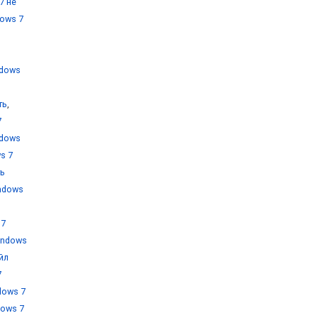
7 не
ows 7
ndows
ть
,
7
ndows
s 7
ть
ndows
 7
indows
йл
7
dows 7
dows 7