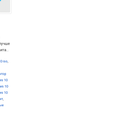
м
 лучше
та...
0 iso
,
атор
ws 10
ws 10
ws 10
ит
,
вые