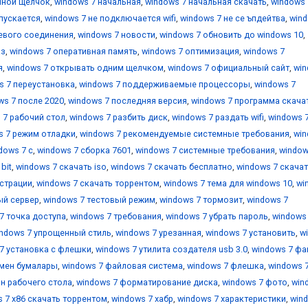
йной щелчок
,
windows 7 начальная
,
windows 7 начальная скачать
,
windows 
апускается
,
windows 7 не подключается wifi
,
windows 7 не се ъпдейтва
,
wind
тевого соединения
,
windows 7 новости
,
windows 7 обновить до windows 10
,
аз
,
windows 7 оперативная память
,
windows 7 оптимизация
,
windows 7
я
,
windows 7 открывать одним щелчком
,
windows 7 официальный сайт
,
wi
s 7 переустановка
,
windows 7 поддерживаемые процессоры
,
windows 7
ws 7 после 2020
,
windows 7 последняя версия
,
windows 7 программа скача
 7 рабочий стол
,
windows 7 разбить диск
,
windows 7 раздать wifi
,
windows 
s 7 режим отладки
,
windows 7 рекомендуемые системные требования
,
wi
dows 7 с
,
windows 7 сборка 7601
,
windows 7 системные требования
,
window
bit
,
windows 7 скачать iso
,
windows 7 скачать бесплатно
,
windows 7 скача
истрации
,
windows 7 скачать торрентом
,
windows 7 тема для windows 10
,
wi
ый сервер
,
windows 7 тестовый режим
,
windows 7 тормозит
,
windows 7
7 точка доступа
,
windows 7 требования
,
windows 7 убрать пароль
,
windows
ndows 7 упрощенный стиль
,
windows 7 урезанная
,
windows 7 установить
,
w
7 установка с флешки
,
windows 7 утилита создателя usb 3.0
,
windows 7 фа
 мен бумалары
,
windows 7 файловая система
,
windows 7 флешка
,
windows 
н рабочего стола
,
windows 7 форматирование диска
,
windows 7 фото
,
win
 7 х86 скачать торрентом
,
windows 7 хабр
,
windows 7 характеристики
,
win