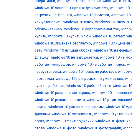
оперативки
,
windows 10 есть ли офис
,
windows 10 есть
windows 10 зависает при входе в систему
,
windows 10 
загрузочная флешка
,
windows 10 заметки
,
windows 10 
как установить
,
windows 10 ключ
,
windows 10 ключ 20
обслуживанием
,
windows 10 корпоративная ltsc
,
windo
купить
,
windows 10 купить ключ
,
windows 10 лагает
,
wi
windows 10 лицензия бесплатно
,
windows 10 лицензия 
сеть
,
windows 10 лучшая сборка
,
windows 10 на флешк
флешку
,
windows 10 не загружается
,
windows 10 не мо
работает микрофон
,
windows 10 не работает поиск
,
wi
переустановка
,
windows 10 поиск не работает
,
windows
программа
,
windows 10 программы по умолчанию
,
win
пуск не работает
,
windows 10 рабочий стол
,
windows 10
windows 10 разрешение экрана
,
windows 10 разрешени
windows 10 режим планшета
,
windows 10 родительски
шрифт
,
windows 10 удаление программ
,
windows 10 уд
дисками
,
windows 10 установить
,
windows 10 установк
hosts
,
windows 10 файл подкачки
,
windows 10 флешка
стола
,
windows 10 фото
,
windows 10 фотографии
,
wind