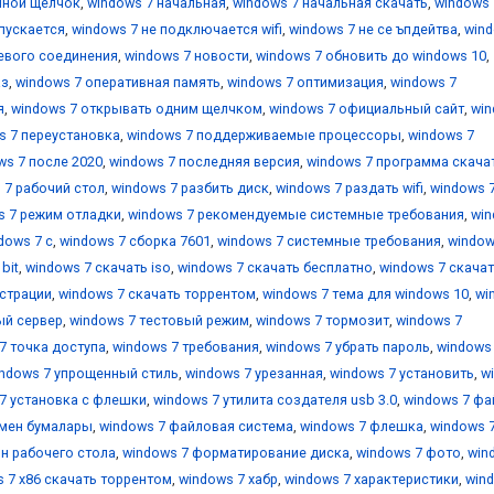
йной щелчок
,
windows 7 начальная
,
windows 7 начальная скачать
,
windows 
апускается
,
windows 7 не подключается wifi
,
windows 7 не се ъпдейтва
,
wind
тевого соединения
,
windows 7 новости
,
windows 7 обновить до windows 10
,
аз
,
windows 7 оперативная память
,
windows 7 оптимизация
,
windows 7
я
,
windows 7 открывать одним щелчком
,
windows 7 официальный сайт
,
wi
s 7 переустановка
,
windows 7 поддерживаемые процессоры
,
windows 7
ws 7 после 2020
,
windows 7 последняя версия
,
windows 7 программа скача
 7 рабочий стол
,
windows 7 разбить диск
,
windows 7 раздать wifi
,
windows 
s 7 режим отладки
,
windows 7 рекомендуемые системные требования
,
wi
dows 7 с
,
windows 7 сборка 7601
,
windows 7 системные требования
,
window
bit
,
windows 7 скачать iso
,
windows 7 скачать бесплатно
,
windows 7 скача
истрации
,
windows 7 скачать торрентом
,
windows 7 тема для windows 10
,
wi
ый сервер
,
windows 7 тестовый режим
,
windows 7 тормозит
,
windows 7
7 точка доступа
,
windows 7 требования
,
windows 7 убрать пароль
,
windows
ndows 7 упрощенный стиль
,
windows 7 урезанная
,
windows 7 установить
,
w
7 установка с флешки
,
windows 7 утилита создателя usb 3.0
,
windows 7 фа
 мен бумалары
,
windows 7 файловая система
,
windows 7 флешка
,
windows 
н рабочего стола
,
windows 7 форматирование диска
,
windows 7 фото
,
win
 7 х86 скачать торрентом
,
windows 7 хабр
,
windows 7 характеристики
,
win