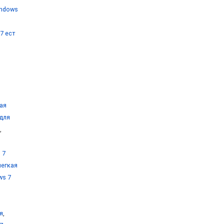
indows
7 ест
ая
 для
,
 7
легкая
ws 7
я
,