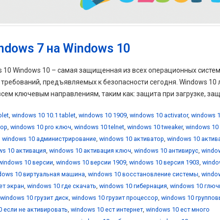
ndows 7 на Windows 10
ws 10 Windows 10 – самая защищенная из всех операционных систе
х требований, предъявляемых к безопасности сегодня. Windows 10
ем ключевым направлениям, таким как: защита при загрузке, защи
blet
,
windows 10 10.1 tablet
,
windows 10 1909
,
windows 10 activator
,
windows 1
тор
,
windows 10 pro ключ
,
windows 10 telnet
,
windows 10 tweaker
,
windows 10
,
windows 10 администрирование
,
windows 10 активатор
,
windows 10 актив
ws 10 активация
,
windows 10 активация ключ
,
windows 10 антивирус
,
windo
windows 10 версии
,
windows 10 версии 1909
,
windows 10 версия 1903
,
windo
dows 10 виртуальная машина
,
windows 10 восстановление системы
,
windo
ет экран
,
windows 10 где скачать
,
windows 10 гибернация
,
windows 10 глюч
windows 10 грузит диск
,
windows 10 грузит процессор
,
windows 10 группо
0 если не активировать
,
windows 10 ест интернет
,
windows 10 ест много