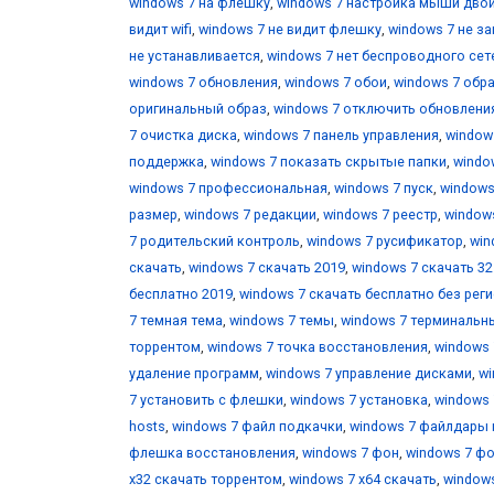
windows 7 на флешку
,
windows 7 настройка мыши дво
видит wifi
,
windows 7 не видит флешку
,
windows 7 не з
не устанавливается
,
windows 7 нет беспроводного се
windows 7 обновления
,
windows 7 обои
,
windows 7 обр
оригинальный образ
,
windows 7 отключить обновлени
7 очистка диска
,
windows 7 панель управления
,
window
поддержка
,
windows 7 показать скрытые папки
,
windo
windows 7 профессиональная
,
windows 7 пуск
,
windows
размер
,
windows 7 редакции
,
windows 7 реестр
,
window
7 родительский контроль
,
windows 7 русификатор
,
win
скачать
,
windows 7 скачать 2019
,
windows 7 скачать 32 
бесплатно 2019
,
windows 7 скачать бесплатно без рег
7 темная тема
,
windows 7 темы
,
windows 7 терминальн
торрентом
,
windows 7 точка восстановления
,
windows 
удаление программ
,
windows 7 управление дисками
,
wi
7 установить с флешки
,
windows 7 установка
,
windows 
hosts
,
windows 7 файл подкачки
,
windows 7 файлдары
флешка восстановления
,
windows 7 фон
,
windows 7 фо
х32 скачать торрентом
,
windows 7 х64 скачать
,
windows