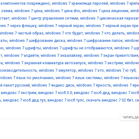
е компонентов повреждено
,
windows 7 хранилище паролей
,
windows 7 хрип
я схема
,
windows 7 цена
,
windows 7 цена dns
,
windows 7 цена лицензии
,
wind
отает
,
windows 7 центр управления сетями
,
windows 7 циклическая переза
ows 7 через флешку
,
windows 7 черный экран
,
windows 7 черный экран при
windows 7 чистый образ
,
windows 7 что будет
,
windows 7 что делать
,
window
маты
,
windows 7 шифрование диска
,
windows 7 шифрование папок
,
window
ию
,
windows 7 шрифты
,
windows 7 шрифты не отображаются
,
windows 7 ш
йт
,
windows 7 ъпдейти
,
windows 7 эквалайзер
,
windows 7 экран приветствия
ра
,
windows 7 экранная клавиатура автозапуск
,
windows 7 экстрим
,
window
производительность
,
windows 7 эмулятор
,
windows 7 это
,
windows 7 ю туб
,
indows 7 язык по умолчанию
,
windows 7 язык системы
,
windows 7 языков
й пакет русский
,
windows 7 яндекс диск
,
windows 7 яркость
,
windows 7 яр
,
виндовс 7 экстрим
,
виндовс 7 юсб 3.0
,
виндовс 7 юсб двд
,
виндовс 7 юсб
ь
,
виндовс 7 юсб двд тул
,
виндовс 7 юсб тулс
,
скачать виндовс 7 32 бит
,
с
ЧИТАТЬ ДА