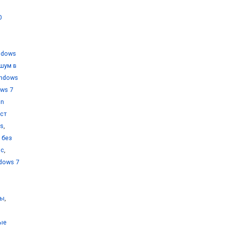
0
ndows
шум в
indows
ws 7
on
уст
ms
,
 без
ос
,
dows 7
ты
,
ые