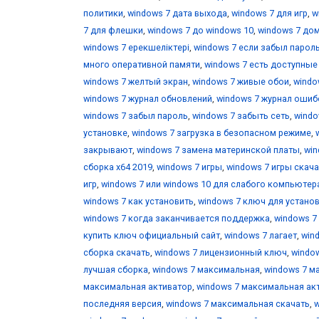
политики
,
windows 7 дата выхода
,
windows 7 для игр
,
w
7 для флешки
,
windows 7 до windows 10
,
windows 7 до
windows 7 ерекшеліктері
,
windows 7 если забыл парол
много оперативной памяти
,
windows 7 есть доступны
windows 7 желтый экран
,
windows 7 живые обои
,
windo
windows 7 журнал обновлений
,
windows 7 журнал ошиб
windows 7 забыл пароль
,
windows 7 забыть сеть
,
windo
установке
,
windows 7 загрузка в безопасном режиме
,
закрывают
,
windows 7 замена материнской платы
,
win
сборка x64 2019
,
windows 7 игры
,
windows 7 игры скача
игр
,
windows 7 или windows 10 для слабого компьютер
windows 7 как установить
,
windows 7 ключ для устано
windows 7 когда заканчивается поддержка
,
windows 7
купить ключ официальный сайт
,
windows 7 лагает
,
win
сборка скачать
,
windows 7 лицензионный ключ
,
windo
лучшая сборка
,
windows 7 максимальная
,
windows 7 м
максимальная активатор
,
windows 7 максимальная ак
последняя версия
,
windows 7 максимальная скачать
,
w