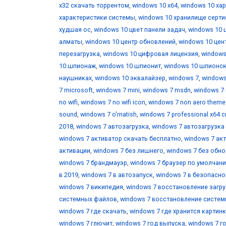
х32 скачать торрентом
,
windows 10 х64
,
windows 10 ха
характеристики системы
,
windows 10 хранилище серт
худшая ос
,
windows 10 цвет панели задач
,
windows 10 
алматы
,
windows 10 центр обновлений
,
windows 10 цен
перезагрузка
,
windows 10 цифровая лицензия
,
windows
10 шпионаж
,
windows 10 шпионит
,
windows 10 шпионс
наушниках
,
windows 10 эквалайзер
,
windows 7
,
windows
7 microsoft
,
windows 7 mini
,
windows 7 msdn
,
windows 7 
no wifi
,
windows 7 no wifi icon
,
windows 7 non aero theme
sound
,
windows 7 o'rnatish
,
windows 7 professional x64 
2018
,
windows 7 автозагрузка
,
windows 7 автозагрузка
windows 7 активатор скачать бесплатно
,
windows 7 ак
активации
,
windows 7 без лишнего
,
windows 7 без обн
windows 7 брандмауэр
,
windows 7 браузер по умолчан
в 2019
,
windows 7 в автозапуск
,
windows 7 в безопасн
windows 7 википедия
,
windows 7 восстановление загр
системных файлов
,
windows 7 восстановление систе
windows 7 где скачать
,
windows 7 где хранится картин
windows 7 глючит
,
windows 7 год выпуска
,
windows 7 г