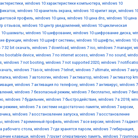
рактеристики
,
windows 10 характеристики компьютера
,
windows 10
ификатов
,
windows 10 хранитель экрана
,
windows 10 хрипит звук
,
windows 1
цветовой профиль
,
windows 10 цена
,
windows 10 цена dns
,
windows 10 цена
тр отзывов
,
windows 10 центр уведомлений
,
windows 10 циклическая
 10 шахматы
,
windows 10 шифрование
,
windows 10 шифрование диска
,
wi
кие функции
,
windows 10 шрифт системы
,
windows 10 шрифты
,
windows 10 
 7 32 bit скачать
,
windows 7 download
,
windows 7 iso
,
windows 7 manager
,
w
no bootable device
,
windows 7 no internet access
,
windows 7 no sound
,
windo
s
,
windows 7 not booting
,
windows 7 not supported 2020
,
windows 7 notificati
скачать
,
windows 7 tas-ix
,
windows 7 telnet
,
windows 7 ultimate
,
windows 7 авг
 папка
,
windows 7 автологин
,
windows 7 активатор
,
windows 7 активатор k
тивация
,
windows 7 активация по телефону
,
windows 7 антивирус
,
windows 7
овлений
,
windows 7 безопасный режим
,
windows 7 бесплатно
,
windows 7 би
ию
,
windows 7 будильник
,
windows 7 быстродействие
,
windows 7 в 2018
,
win
ом режиме
,
windows 7 в системе недостаточно памяти
,
windows 7 версии
,
узчика
,
windows 7 восстановление запуска
,
windows 7 восстановление
мы
,
windows 7 временный профиль
,
windows 7 все версии
,
windows 7 гадже
ка рабочего стола
,
windows 7 где хранятся пароли
,
windows 7 гибернация
,
орячие клавиши
,
windows 7 грузит оперативную память
,
windows 7 группов