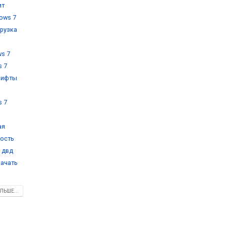
ит
ows 7
грузка
s 7
s 7
рифты
,
s 7
ая
кость
 двд
качать
ЛЬШЕ...