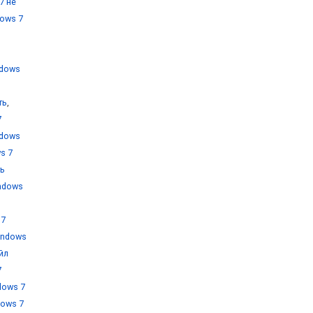
7 не
ows 7
ndows
ть
,
7
ndows
s 7
ть
ndows
 7
indows
йл
7
dows 7
dows 7