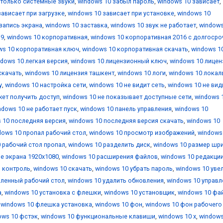
 только системные звуки
,
windows 10 забыл пароль
,
windows 10 зависает
,
зависает при загрузке
,
windows 10 зависает при установке
,
windows 10
запись экрана
,
windows 10 заставка
,
windows 10 звук не работает
,
windows
19
,
windows 10 корпоративная
,
windows 10 корпоративная 2016 с долгоср
ws 10 корпоративная ключ
,
windows 10 корпоративная скачать
,
windows 1
ndows 10 легкая версия
,
windows 10 лицензионный ключ
,
windows 10 лицен
скачать
,
windows 10 лицензия ташкент
,
windows 10 логи
,
windows 10 локал
у
,
windows 10 настройка сети
,
windows 10 не видит сеть
,
windows 10 не вид
жет получить доступ
,
windows 10 не показывает доступные сети
,
windows 
ndows 10 не работает пуск
,
windows 10 панель управления
,
windows 10
 10 последняя версия
,
windows 10 последняя версия скачать
,
windows 10
dows 10 пропал рабочий стол
,
windows 10 просмотр изображений
,
windows
 рабочий стол пропал
,
windows 10 разделить диск
,
windows 10 размер шр
е экрана 1920x1080
,
windows 10 расширения файлов
,
windows 10 редакци
й контроль
,
windows 10 скачать
,
windows 10 убрать пароль
,
windows 10 уве
аленный рабочий стол
,
windows 10 удалить обновления
,
windows 10 управл
а
,
windows 10 установка с флешки
,
windows 10 установщик
,
windows 10 фа
,
windows 10 флешка установка
,
windows 10 фон
,
windows 10 фон рабочего
ows 10 фстэк
,
windows 10 функциональные клавиши
,
windows 10 х
,
windows