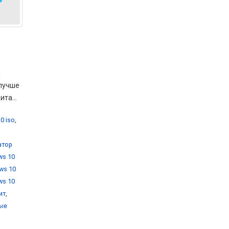
м
 лучше
та...
0 iso
,
атор
ws 10
ws 10
ws 10
ит
,
вые