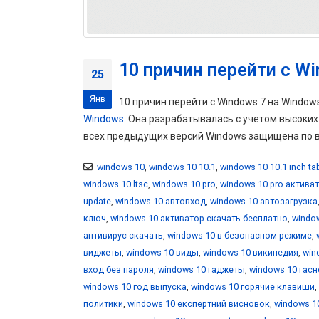
10 причин перейти с Wi
25
Янв
10 причин перейти с Windows 7 на Windo
Windows
. Она разрабатывалась с учетом высоки
всех предыдущих версий Windows защищена по вс
windows 10
,
windows 10 10.1
,
windows 10 10.1 inch ta
windows 10 ltsc
,
windows 10 pro
,
windows 10 pro актива
update
,
windows 10 автовход
,
windows 10 автозагрузка
ключ
,
windows 10 активатор скачать бесплатно
,
windo
антивирус скачать
,
windows 10 в безопасном режиме
,
виджеты
,
windows 10 виды
,
windows 10 википедия
,
win
вход без пароля
,
windows 10 гаджеты
,
windows 10 гасн
windows 10 год выпуска
,
windows 10 горячие клавиши
,
политики
,
windows 10 експертний висновок
,
windows 1