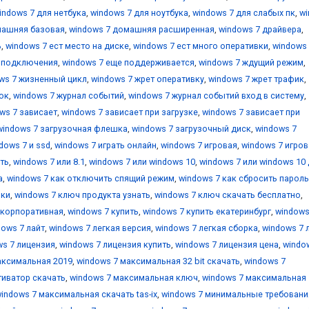
indows 7 для нетбука
,
windows 7 для ноутбука
,
windows 7 для слабых пк
,
w
машняя базовая
,
windows 7 домашняя расширенная
,
windows 7 драйвера
,
ь
,
windows 7 ест место на диске
,
windows 7 ест много оперативки
,
windows 
е подключения
,
windows 7 еще поддерживается
,
windows 7 ждущий режим
,
ws 7 жизненный цикл
,
windows 7 жрет оперативку
,
windows 7 жрет трафик
,
ок
,
windows 7 журнал событий
,
windows 7 журнал событий вход в систему
,
ws 7 зависает
,
windows 7 зависает при загрузке
,
windows 7 зависает при
windows 7 загрузочная флешка
,
windows 7 загрузочный диск
,
windows 7
dows 7 и ssd
,
windows 7 играть онлайн
,
windows 7 игровая
,
windows 7 игров
ть
,
windows 7 или 8.1
,
windows 7 или windows 10
,
windows 7 или windows 10
а
,
windows 7 как отключить спящий режим
,
windows 7 как сбросить пароль
вки
,
windows 7 ключ продукта узнать
,
windows 7 ключ скачать бесплатно
,
 корпоративная
,
windows 7 купить
,
windows 7 купить екатеринбург
,
windows
dows 7 лайт
,
windows 7 легкая версия
,
windows 7 легкая сборка
,
windows 7 
ws 7 лицензия
,
windows 7 лицензия купить
,
windows 7 лицензия цена
,
windo
аксимальная 2019
,
windows 7 максимальная 32 bit скачать
,
windows 7
тиватор скачать
,
windows 7 максимальная ключ
,
windows 7 максимальная
indows 7 максимальная скачать tas-ix
,
windows 7 минимальные требовани