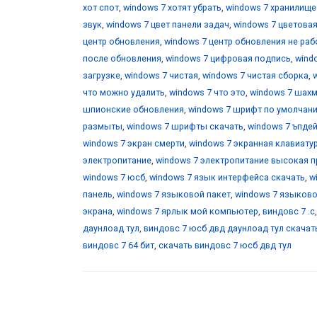
хот спот
,
windows 7 хотят убрать
,
windows 7 хранилищ
звук
,
windows 7 цвет панели задач
,
windows 7 цветова
центр обновления
,
windows 7 центр обновления не раб
после обновления
,
windows 7 цифровая подпись
,
wind
загрузке
,
windows 7 чистая
,
windows 7 чистая сборка
,
что можно удалить
,
windows 7 что это
,
windows 7 шах
шпионские обновления
,
windows 7 шрифт по умолчан
размыты
,
windows 7 шрифты скачать
,
windows 7 ъпде
windows 7 экран смерти
,
windows 7 экранная клавиату
электропитание
,
windows 7 электропитание высокая 
windows 7 юсб
,
windows 7 язык интерфейса скачать
,
w
панель
,
windows 7 языковой пакет
,
windows 7 языково
экрана
,
windows 7 ярлык мой компьютер
,
виндовс 7 .с
даунлоад тул
,
виндовс 7 юсб двд даунлоад тул скачат
виндовс 7 64 бит
,
скачать виндовс 7 юсб двд тул