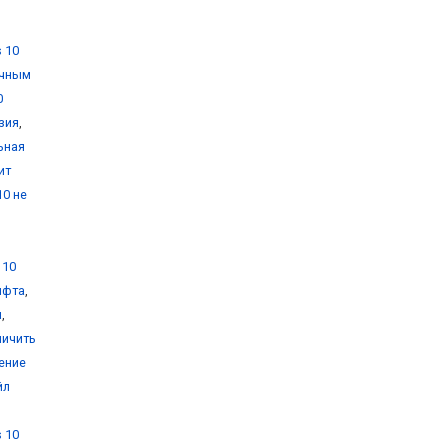
 10
очным
0
зия
,
ьная
ит
10 не
 10
ифта
,
и
,
личить
ение
йл
 10