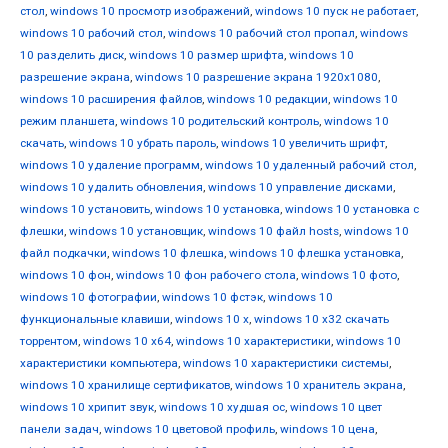
стол
,
windows 10 просмотр изображений
,
windows 10 пуск не работает
,
windows 10 рабочий стол
,
windows 10 рабочий стол пропал
,
windows
10 разделить диск
,
windows 10 размер шрифта
,
windows 10
разрешение экрана
,
windows 10 разрешение экрана 1920x1080
,
windows 10 расширения файлов
,
windows 10 редакции
,
windows 10
режим планшета
,
windows 10 родительский контроль
,
windows 10
скачать
,
windows 10 убрать пароль
,
windows 10 увеличить шрифт
,
windows 10 удаление программ
,
windows 10 удаленный рабочий стол
,
windows 10 удалить обновления
,
windows 10 управление дисками
,
windows 10 установить
,
windows 10 установка
,
windows 10 установка с
флешки
,
windows 10 установщик
,
windows 10 файл hosts
,
windows 10
файл подкачки
,
windows 10 флешка
,
windows 10 флешка установка
,
windows 10 фон
,
windows 10 фон рабочего стола
,
windows 10 фото
,
windows 10 фотографии
,
windows 10 фстэк
,
windows 10
функциональные клавиши
,
windows 10 х
,
windows 10 х32 скачать
торрентом
,
windows 10 х64
,
windows 10 характеристики
,
windows 10
характеристики компьютера
,
windows 10 характеристики системы
,
windows 10 хранилище сертификатов
,
windows 10 хранитель экрана
,
windows 10 хрипит звук
,
windows 10 худшая ос
,
windows 10 цвет
панели задач
,
windows 10 цветовой профиль
,
windows 10 цена
,