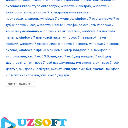
экранная клавиатура автозапуск
,
windows 7 экстрим
,
windows 7
электропитание
,
windows 7 электропитание высокая
производительность
,
windows 7 эмулятор
,
windows 7 это
,
windows 7 ю
туб
,
windows 7 юсб
,
windows 7 язык интерфейса скачать
,
windows 7
язык по умолчанию
,
windows 7 язык системы
,
windows 7 языковая
панель
,
windows 7 языковой пакет
,
windows 7 языковой пакет
русский
,
windows 7 яндекс диск
,
windows 7 яркость
,
windows 7 яркость
экрана
,
windows 7 ярлык мой компьютер
,
виндовс 7 .с
,
виндовс 7
экстрим
,
виндовс 7 юсб 3.0
,
виндовс 7 юсб двд
,
виндовс 7 юсб двд
даунлоад тул
,
виндовс 7 юсб двд даунлоад тул скачать
,
виндовс 7 юсб
двд тул
,
виндовс 7 юсб тулс
,
скачать виндовс 7 32 бит
,
скачать виндовс
7 64 бит
,
скачать виндовс 7 юсб двд тул
ЧИТАТЬ ДАЛЬШЕ...