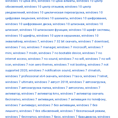
windows 10 цена dns
,
windows 10 цена алматы
,
windows 10 центр
обновлений
,
windows 10 центр отзывов
,
windows 10 центр
уведомлений
,
windows 10 циклическая перезагрузка
,
windows 10
цифровая лицензия
,
windows 10 шахматы
,
windows 10 шифрование
,
windows 10 шифрование диска
,
windows 10 шпионаж
,
windows 10
шпионит
,
windows 10 шпионские функции
,
windows 10 шрифт системы
,
windows 10 шрифты
,
windows 10 шум в наушниках
,
windows 10
эквалайзер
,
windows 7
,
windows 7 32 bit скачать
,
windows 7 download
,
windows 7 iso
,
windows 7 manager
,
windows 7 microsoft
,
windows 7
mini
,
windows 7 msdn
,
windows 7 no bootable device
,
windows 7 no
internet access
,
windows 7 no sound
,
windows 7 no wifi
,
windows 7 no wifi
icon
,
windows 7 non aero themes
,
windows 7 not booting
,
windows 7 not
supported 2020
,
windows 7 notification sound
,
windows 7 o'rnatish
,
windows 7 professional x64 скачать
,
windows 7 tas-ix
,
windows 7 telnet
,
windows 7 ultimate
,
windows 7 август 2018
,
windows 7 автозагрузка
,
windows 7 автозагрузка папка
,
windows 7 автологин
,
windows 7
активатор
,
windows 7 активатор kms
,
windows 7 активатор скачать
бесплатно
,
windows 7 активация
,
windows 7 активация по телефону
,
windows 7 антивирус
,
windows 7 без активации
,
windows 7 без
лишнего
,
windows 7 без обновлений
,
windows 7 безопасный режим
,
windows 7 бесплатно
,
windows 7 биос
,
windows 7 брандмауэр
,
windows