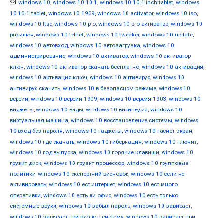
windows 10
,
windows 10 10.1
,
windows 10 10.1 inch tablet
,
windows
10 10.1 tablet
,
windows 10 1909
,
windows 10 activator
,
windows 10 iso
,
windows 10 ltsc
,
windows 10 pro
,
windows 10 pro активатор
,
windows 10
pro ключ
,
windows 10 telnet
,
windows 10 tweaker
,
windows 10 update
,
windows 10 автовход
,
windows 10 автозагрузка
,
windows 10
администрирование
,
windows 10 активатор
,
windows 10 активатор
ключ
,
windows 10 активатор скачать бесплатно
,
windows 10 активация
,
windows 10 активация ключ
,
windows 10 антивирус
,
windows 10
антивирус скачать
,
windows 10 в безопасном режиме
,
windows 10
версии
,
windows 10 версии 1909
,
windows 10 версия 1903
,
windows 10
виджеты
,
windows 10 виды
,
windows 10 википедия
,
windows 10
виртуальная машина
,
windows 10 восстановление системы
,
windows
10 вход без пароля
,
windows 10 гаджеты
,
windows 10 гаснет экран
,
windows 10 где скачать
,
windows 10 гибернация
,
windows 10 глючит
,
windows 10 год выпуска
,
windows 10 горячие клавиши
,
windows 10
грузит диск
,
windows 10 грузит процессор
,
windows 10 групповые
политики
,
windows 10 експертний висновок
,
windows 10 если не
активировать
,
windows 10 ест интернет
,
windows 10 ест много
оперативки
,
windows 10 есть ли офис
,
windows 10 есть только
системные звуки
,
windows 10 забыл пароль
,
windows 10 зависает
,
windows 10 зависает при входе в систему
,
windows 10 зависает при