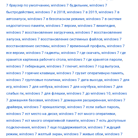
7 браузер по умолчанию
,
windows 7 будильник
,
windows 7
быстродействие
,
windows 7 в 2018
,
windows 7 в 2019
,
windows 7 в
автозапуск
,
windows 7 в безопасном режиме
,
windows 7 в системе
недостаточно памяти
,
windows 7 версии
,
windows 7 википедия
,
windows 7 восстановление загрузчика
,
windows 7 восстановление
запуска
,
windows 7 восстановление системных файлов
,
windows 7
восстановление системы
,
windows 7 временный профиль
,
windows 7
все версии
,
windows 7 гаджеты
,
windows 7 где скачать
,
windows 7 где
хранится картинка рабочего стола
,
windows 7 где хранятся пароли
,
windows 7 гибернация
,
windows 7 глючит
,
windows 7 год выпуска
,
windows 7 горячие клавиши
,
windows 7 грузит оперативную память
,
windows 7 групповые политики
,
windows 7 дата выхода
,
windows 7 для
игр
,
windows 7 для нетбука
,
windows 7 для ноутбука
,
windows 7 для
слабых пк
,
windows 7 для флешки
,
windows 7 до windows 10
,
windows
7 домашняя базовая
,
windows 7 домашняя расширенная
,
windows 7
драйвера
,
windows 7 ерекшеліктері
,
windows 7 если забыл пароль
,
windows 7 ест место на диске
,
windows 7 ест много оперативки
,
windows 7 ест много оперативной памяти
,
windows 7 есть доступные
подключения
,
windows 7 еще поддерживается
,
windows 7 ждущий
режим
,
windows 7 желтый экран
,
windows 7 живые обои
,
windows 7