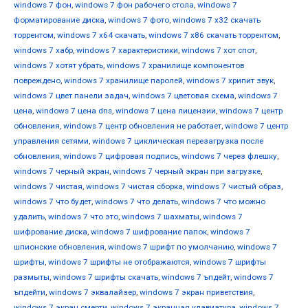
windows 7 фон
,
windows 7 фон рабочего стола
,
windows 7
форматирование диска
,
windows 7 фото
,
windows 7 х32 скачать
торрентом
,
windows 7 х64 скачать
,
windows 7 х86 скачать торрентом
,
windows 7 хабр
,
windows 7 характеристики
,
windows 7 хот спот
,
windows 7 хотят убрать
,
windows 7 хранилище компонентов
повреждено
,
windows 7 хранилище паролей
,
windows 7 хрипит звук
,
windows 7 цвет панели задач
,
windows 7 цветовая схема
,
windows 7
цена
,
windows 7 цена dns
,
windows 7 цена лицензии
,
windows 7 центр
обновления
,
windows 7 центр обновления не работает
,
windows 7 центр
управления сетями
,
windows 7 циклическая перезагрузка после
обновления
,
windows 7 цифровая подпись
,
windows 7 через флешку
,
windows 7 черный экран
,
windows 7 черный экран при загрузке
,
windows 7 чистая
,
windows 7 чистая сборка
,
windows 7 чистый образ
,
windows 7 что будет
,
windows 7 что делать
,
windows 7 что можно
удалить
,
windows 7 что это
,
windows 7 шахматы
,
windows 7
шифрование диска
,
windows 7 шифрование папок
,
windows 7
шпионские обновления
,
windows 7 шрифт по умолчанию
,
windows 7
шрифты
,
windows 7 шрифты не отображаются
,
windows 7 шрифты
размыты
,
windows 7 шрифты скачать
,
windows 7 ъпдейт
,
windows 7
ъпдейти
,
windows 7 эквалайзер
,
windows 7 экран приветствия
,
windows 7 экран смерти
,
windows 7 экранная клавиатура
,
windows 7