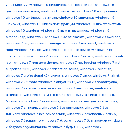
уведомлений
,
windows 10 циклическая перезагрузка
,
windows 10
цифровая лицензия
,
windows 10 шахматы
,
windows 10 шифрование
,
windows 10 шифрование диска
,
windows 10 шпионаж
,
windows 10
шпионит
,
windows 10 шпионские функции
,
windows 10 шрифт системы
,
windows 10 шрифты
,
windows 10 шум в наушниках
,
windows 10
эквалайзер
,
windows 7
,
windows 7 32 bit скачать
,
windows 7 download
,
windows 7 iso
,
windows 7 manager
,
windows 7 microsoft
,
windows 7
mini
,
windows 7 msdn
,
windows 7 no bootable device
,
windows 7 no
internet access
,
windows 7 no sound
,
windows 7 no wifi
,
windows 7 no wifi
icon
,
windows 7 non aero themes
,
windows 7 not booting
,
windows 7 not
supported 2020
,
windows 7 notification sound
,
windows 7 o'rnatish
,
windows 7 professional x64 скачать
,
windows 7 tas-ix
,
windows 7 telnet
,
windows 7 ultimate
,
windows 7 август 2018
,
windows 7 автозагрузка
,
windows 7 автозагрузка папка
,
windows 7 автологин
,
windows 7
активатор
,
windows 7 активатор kms
,
windows 7 активатор скачать
бесплатно
,
windows 7 активация
,
windows 7 активация по телефону
,
windows 7 антивирус
,
windows 7 без активации
,
windows 7 без
лишнего
,
windows 7 без обновлений
,
windows 7 безопасный режим
,
windows 7 бесплатно
,
windows 7 биос
,
windows 7 брандмауэр
,
windows
7 браузер по умолчанию
,
windows 7 будильник
,
windows 7