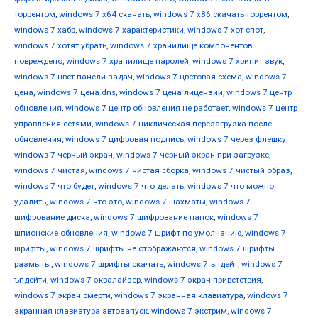
торрентом
,
windows 7 х64 скачать
,
windows 7 х86 скачать торрентом
,
windows 7 хабр
,
windows 7 характеристики
,
windows 7 хот спот
,
windows 7 хотят убрать
,
windows 7 хранилище компонентов
повреждено
,
windows 7 хранилище паролей
,
windows 7 хрипит звук
,
windows 7 цвет панели задач
,
windows 7 цветовая схема
,
windows 7
цена
,
windows 7 цена dns
,
windows 7 цена лицензии
,
windows 7 центр
обновления
,
windows 7 центр обновления не работает
,
windows 7 центр
управления сетями
,
windows 7 циклическая перезагрузка после
обновления
,
windows 7 цифровая подпись
,
windows 7 через флешку
,
windows 7 черный экран
,
windows 7 черный экран при загрузке
,
windows 7 чистая
,
windows 7 чистая сборка
,
windows 7 чистый образ
,
windows 7 что будет
,
windows 7 что делать
,
windows 7 что можно
удалить
,
windows 7 что это
,
windows 7 шахматы
,
windows 7
шифрование диска
,
windows 7 шифрование папок
,
windows 7
шпионские обновления
,
windows 7 шрифт по умолчанию
,
windows 7
шрифты
,
windows 7 шрифты не отображаются
,
windows 7 шрифты
размыты
,
windows 7 шрифты скачать
,
windows 7 ъпдейт
,
windows 7
ъпдейти
,
windows 7 эквалайзер
,
windows 7 экран приветствия
,
windows 7 экран смерти
,
windows 7 экранная клавиатура
,
windows 7
экранная клавиатура автозапуск
,
windows 7 экстрим
,
windows 7