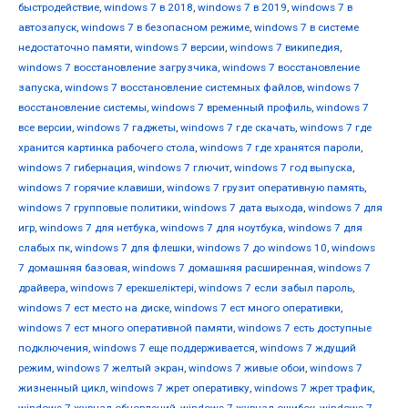
быстродействие
,
windows 7 в 2018
,
windows 7 в 2019
,
windows 7 в
автозапуск
,
windows 7 в безопасном режиме
,
windows 7 в системе
недостаточно памяти
,
windows 7 версии
,
windows 7 википедия
,
windows 7 восстановление загрузчика
,
windows 7 восстановление
запуска
,
windows 7 восстановление системных файлов
,
windows 7
восстановление системы
,
windows 7 временный профиль
,
windows 7
все версии
,
windows 7 гаджеты
,
windows 7 где скачать
,
windows 7 где
хранится картинка рабочего стола
,
windows 7 где хранятся пароли
,
windows 7 гибернация
,
windows 7 глючит
,
windows 7 год выпуска
,
windows 7 горячие клавиши
,
windows 7 грузит оперативную память
,
windows 7 групповые политики
,
windows 7 дата выхода
,
windows 7 для
игр
,
windows 7 для нетбука
,
windows 7 для ноутбука
,
windows 7 для
слабых пк
,
windows 7 для флешки
,
windows 7 до windows 10
,
windows
7 домашняя базовая
,
windows 7 домашняя расширенная
,
windows 7
драйвера
,
windows 7 ерекшеліктері
,
windows 7 если забыл пароль
,
windows 7 ест место на диске
,
windows 7 ест много оперативки
,
windows 7 ест много оперативной памяти
,
windows 7 есть доступные
подключения
,
windows 7 еще поддерживается
,
windows 7 ждущий
режим
,
windows 7 желтый экран
,
windows 7 живые обои
,
windows 7
жизненный цикл
,
windows 7 жрет оперативку
,
windows 7 жрет трафик
,