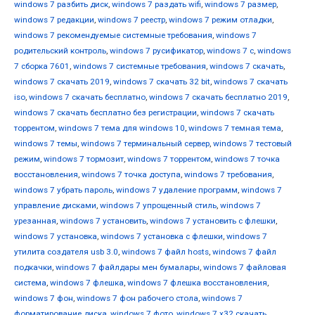
windows 7 разбить диск
,
windows 7 раздать wifi
,
windows 7 размер
,
windows 7 редакции
,
windows 7 реестр
,
windows 7 режим отладки
,
windows 7 рекомендуемые системные требования
,
windows 7
родительский контроль
,
windows 7 русификатор
,
windows 7 с
,
windows
7 сборка 7601
,
windows 7 системные требования
,
windows 7 скачать
,
windows 7 скачать 2019
,
windows 7 скачать 32 bit
,
windows 7 скачать
iso
,
windows 7 скачать бесплатно
,
windows 7 скачать бесплатно 2019
,
windows 7 скачать бесплатно без регистрации
,
windows 7 скачать
торрентом
,
windows 7 тема для windows 10
,
windows 7 темная тема
,
windows 7 темы
,
windows 7 терминальный сервер
,
windows 7 тестовый
режим
,
windows 7 тормозит
,
windows 7 торрентом
,
windows 7 точка
восстановления
,
windows 7 точка доступа
,
windows 7 требования
,
windows 7 убрать пароль
,
windows 7 удаление программ
,
windows 7
управление дисками
,
windows 7 упрощенный стиль
,
windows 7
урезанная
,
windows 7 установить
,
windows 7 установить с флешки
,
windows 7 установка
,
windows 7 установка с флешки
,
windows 7
утилита создателя usb 3.0
,
windows 7 файл hosts
,
windows 7 файл
подкачки
,
windows 7 файлдары мен бумалары
,
windows 7 файловая
система
,
windows 7 флешка
,
windows 7 флешка восстановления
,
windows 7 фон
,
windows 7 фон рабочего стола
,
windows 7
форматирование диска
,
windows 7 фото
,
windows 7 х32 скачать