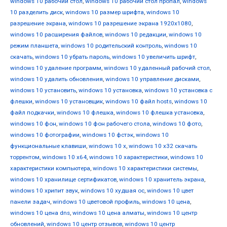
windows 10 рабочий стол
,
windows 10 рабочий стол пропал
,
windows
10 разделить диск
,
windows 10 размер шрифта
,
windows 10
разрешение экрана
,
windows 10 разрешение экрана 1920x1080
,
windows 10 расширения файлов
,
windows 10 редакции
,
windows 10
режим планшета
,
windows 10 родительский контроль
,
windows 10
скачать
,
windows 10 убрать пароль
,
windows 10 увеличить шрифт
,
windows 10 удаление программ
,
windows 10 удаленный рабочий стол
,
windows 10 удалить обновления
,
windows 10 управление дисками
,
windows 10 установить
,
windows 10 установка
,
windows 10 установка с
флешки
,
windows 10 установщик
,
windows 10 файл hosts
,
windows 10
файл подкачки
,
windows 10 флешка
,
windows 10 флешка установка
,
windows 10 фон
,
windows 10 фон рабочего стола
,
windows 10 фото
,
windows 10 фотографии
,
windows 10 фстэк
,
windows 10
функциональные клавиши
,
windows 10 х
,
windows 10 х32 скачать
торрентом
,
windows 10 х64
,
windows 10 характеристики
,
windows 10
характеристики компьютера
,
windows 10 характеристики системы
,
windows 10 хранилище сертификатов
,
windows 10 хранитель экрана
,
windows 10 хрипит звук
,
windows 10 худшая ос
,
windows 10 цвет
панели задач
,
windows 10 цветовой профиль
,
windows 10 цена
,
windows 10 цена dns
,
windows 10 цена алматы
,
windows 10 центр
обновлений
,
windows 10 центр отзывов
,
windows 10 центр