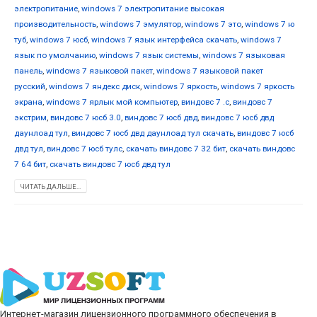
электропитание
,
windows 7 электропитание высокая
производительность
,
windows 7 эмулятор
,
windows 7 это
,
windows 7 ю
туб
,
windows 7 юсб
,
windows 7 язык интерфейса скачать
,
windows 7
язык по умолчанию
,
windows 7 язык системы
,
windows 7 языковая
панель
,
windows 7 языковой пакет
,
windows 7 языковой пакет
русский
,
windows 7 яндекс диск
,
windows 7 яркость
,
windows 7 яркость
экрана
,
windows 7 ярлык мой компьютер
,
виндовс 7 .с
,
виндовс 7
экстрим
,
виндовс 7 юсб 3.0
,
виндовс 7 юсб двд
,
виндовс 7 юсб двд
даунлоад тул
,
виндовс 7 юсб двд даунлоад тул скачать
,
виндовс 7 юсб
двд тул
,
виндовс 7 юсб тулс
,
скачать виндовс 7 32 бит
,
скачать виндовс
7 64 бит
,
скачать виндовс 7 юсб двд тул
ЧИТАТЬ ДАЛЬШЕ...
Интернет-магазин лицензионного программного обеспечения в