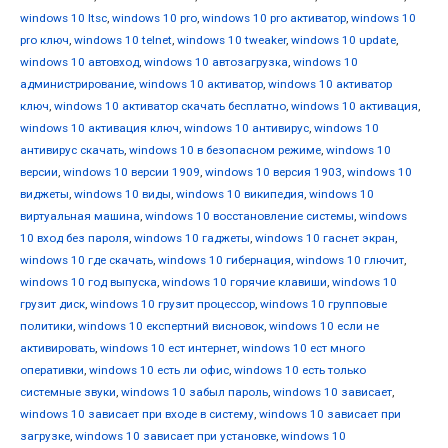
windows 10 ltsc
,
windows 10 pro
,
windows 10 pro активатор
,
windows 10
pro ключ
,
windows 10 telnet
,
windows 10 tweaker
,
windows 10 update
,
windows 10 автовход
,
windows 10 автозагрузка
,
windows 10
администрирование
,
windows 10 активатор
,
windows 10 активатор
ключ
,
windows 10 активатор скачать бесплатно
,
windows 10 активация
,
windows 10 активация ключ
,
windows 10 антивирус
,
windows 10
антивирус скачать
,
windows 10 в безопасном режиме
,
windows 10
версии
,
windows 10 версии 1909
,
windows 10 версия 1903
,
windows 10
виджеты
,
windows 10 виды
,
windows 10 википедия
,
windows 10
виртуальная машина
,
windows 10 восстановление системы
,
windows
10 вход без пароля
,
windows 10 гаджеты
,
windows 10 гаснет экран
,
windows 10 где скачать
,
windows 10 гибернация
,
windows 10 глючит
,
windows 10 год выпуска
,
windows 10 горячие клавиши
,
windows 10
грузит диск
,
windows 10 грузит процессор
,
windows 10 групповые
политики
,
windows 10 експертний висновок
,
windows 10 если не
активировать
,
windows 10 ест интернет
,
windows 10 ест много
оперативки
,
windows 10 есть ли офис
,
windows 10 есть только
системные звуки
,
windows 10 забыл пароль
,
windows 10 зависает
,
windows 10 зависает при входе в систему
,
windows 10 зависает при
загрузке
,
windows 10 зависает при установке
,
windows 10