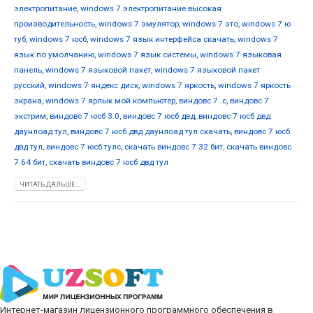
электропитание
,
windows 7 электропитание высокая
производительность
,
windows 7 эмулятор
,
windows 7 это
,
windows 7 ю
туб
,
windows 7 юсб
,
windows 7 язык интерфейса скачать
,
windows 7
язык по умолчанию
,
windows 7 язык системы
,
windows 7 языковая
панель
,
windows 7 языковой пакет
,
windows 7 языковой пакет
русский
,
windows 7 яндекс диск
,
windows 7 яркость
,
windows 7 яркость
экрана
,
windows 7 ярлык мой компьютер
,
виндовс 7 .с
,
виндовс 7
экстрим
,
виндовс 7 юсб 3.0
,
виндовс 7 юсб двд
,
виндовс 7 юсб двд
даунлоад тул
,
виндовс 7 юсб двд даунлоад тул скачать
,
виндовс 7 юсб
двд тул
,
виндовс 7 юсб тулс
,
скачать виндовс 7 32 бит
,
скачать виндовс
7 64 бит
,
скачать виндовс 7 юсб двд тул
ЧИТАТЬ ДАЛЬШЕ...
Интернет-магазин лицензионного программного обеспечения в