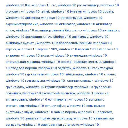
windows 10 ltsc
,
windows 10 pro
,
windows 10 pro активатор
,
windows 10
pro ключ
,
windows 10 telnet
,
windows 10 tweaker
,
windows 10 update
,
windows 10 автовход
,
windows 10 автозагрузка
,
windows 10
администрирование
,
windows 10 активатор
,
windows 10 активатор
ключ
,
windows 10 активатор скачать бесплатно
,
windows 10 активация
,
windows 10 активация ключ
,
windows 10 антивирус
,
windows 10
антивирус скачать
,
windows 10 в безопасном режиме
,
windows 10
версии
,
windows 10 версии 1909
,
windows 10 версия 1903
,
windows 10
виджеты
,
windows 10 виды
,
windows 10 википедия
,
windows 10
виртуальная машина
,
windows 10 восстановление системы
,
windows
10 вход без пароля
,
windows 10 гаджеты
,
windows 10 гаснет экран
,
windows 10 где скачать
,
windows 10 гибернация
,
windows 10 глючит
,
windows 10 год выпуска
,
windows 10 горячие клавиши
,
windows 10
грузит диск
,
windows 10 грузит процессор
,
windows 10 групповые
политики
,
windows 10 експертний висновок
,
windows 10 если не
активировать
,
windows 10 ест интернет
,
windows 10 ест много
оперативки
,
windows 10 есть ли офис
,
windows 10 есть только
системные звуки
,
windows 10 забыл пароль
,
windows 10 зависает
,
windows 10 зависает при входе в систему
,
windows 10 зависает при
загрузке
,
windows 10 зависает при установке
,
windows 10