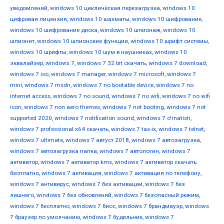
уведомлений
,
windows 10 циклическая перезагрузка
,
windows 10
цифровая лицензия
,
windows 10 шахматы
,
windows 10 шифрование
,
windows 10 шифрование диска
,
windows 10 шпионаж
,
windows 10
шпионит
,
windows 10 шпионские функции
,
windows 10 шрифт системы
,
windows 10 шрифты
,
windows 10 шум в наушниках
,
windows 10
эквалайзер
,
windows 7
,
windows 7 32 bit скачать
,
windows 7 download
,
windows 7 iso
,
windows 7 manager
,
windows 7 microsoft
,
windows 7
mini
,
windows 7 msdn
,
windows 7 no bootable device
,
windows 7 no
internet access
,
windows 7 no sound
,
windows 7 no wifi
,
windows 7 no wifi
icon
,
windows 7 non aero themes
,
windows 7 not booting
,
windows 7 not
supported 2020
,
windows 7 notification sound
,
windows 7 o'rnatish
,
windows 7 professional x64 скачать
,
windows 7 tas-ix
,
windows 7 telnet
,
windows 7 ultimate
,
windows 7 август 2018
,
windows 7 автозагрузка
,
windows 7 автозагрузка папка
,
windows 7 автологин
,
windows 7
активатор
,
windows 7 активатор kms
,
windows 7 активатор скачать
бесплатно
,
windows 7 активация
,
windows 7 активация по телефону
,
windows 7 антивирус
,
windows 7 без активации
,
windows 7 без
лишнего
,
windows 7 без обновлений
,
windows 7 безопасный режим
,
windows 7 бесплатно
,
windows 7 биос
,
windows 7 брандмауэр
,
windows
7 браузер по умолчанию
,
windows 7 будильник
,
windows 7