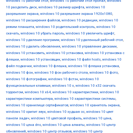
windows 10 рабочий стол
,
windows 10 рабочий стол пропал
,
windows
10 разделить диск
,
windows 10 размер шрифта
,
windows 10
разрешение экрана
,
windows 10 разрешение экрана 1920x1080
,
windows 10 расширения файлов
,
windows 10 редакции
,
windows 10
режим планшета
,
windows 10 родительский контроль
,
windows 10
скачать
,
windows 10 убрать пароль
,
windows 10 увеличить шрифт
,
windows 10 удаление программ
,
windows 10 удаленный рабочий стол
,
windows 10 удалить обновления
,
windows 10 управление дисками
,
windows 10 установить
,
windows 10 установка
,
windows 10 установка с
флешки
,
windows 10 установщик
,
windows 10 файл hosts
,
windows 10
файл подкачки
,
windows 10 флешка
,
windows 10 флешка установка
,
windows 10 фон
,
windows 10 фон рабочего стола
,
windows 10 фото
,
windows 10 фотографии
,
windows 10 фстэк
,
windows 10
функциональные клавиши
,
windows 10 х
,
windows 10 х32 скачать
торрентом
,
windows 10 х64
,
windows 10 характеристики
,
windows 10
характеристики компьютера
,
windows 10 характеристики системы
,
windows 10 хранилище сертификатов
,
windows 10 хранитель экрана
,
windows 10 хрипит звук
,
windows 10 худшая ос
,
windows 10 цвет
панели задач
,
windows 10 цветовой профиль
,
windows 10 цена
,
windows 10 цена dns
,
windows 10 цена алматы
,
windows 10 центр
обновлений
,
windows 10 центр отзывов
,
windows 10 центр