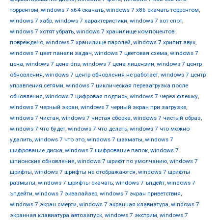
торрентом
,
windows 7 х64 скачать
,
windows 7 х86 скачать торрентом
,
windows 7 хабр
,
windows 7 характеристики
,
windows 7 хот спот
,
windows 7 хотят убрать
,
windows 7 хранилище компонентов
повреждено
,
windows 7 хранилище паролей
,
windows 7 хрипит звук
,
windows 7 цвет панели задач
,
windows 7 цветовая схема
,
windows 7
цена
,
windows 7 цена dns
,
windows 7 цена лицензии
,
windows 7 центр
обновления
,
windows 7 центр обновления не работает
,
windows 7 центр
управления сетями
,
windows 7 циклическая перезагрузка после
обновления
,
windows 7 цифровая подпись
,
windows 7 через флешку
,
windows 7 черный экран
,
windows 7 черный экран при загрузке
,
windows 7 чистая
,
windows 7 чистая сборка
,
windows 7 чистый образ
,
windows 7 что будет
,
windows 7 что делать
,
windows 7 что можно
удалить
,
windows 7 что это
,
windows 7 шахматы
,
windows 7
шифрование диска
,
windows 7 шифрование папок
,
windows 7
шпионские обновления
,
windows 7 шрифт по умолчанию
,
windows 7
шрифты
,
windows 7 шрифты не отображаются
,
windows 7 шрифты
размыты
,
windows 7 шрифты скачать
,
windows 7 ъпдейт
,
windows 7
ъпдейти
,
windows 7 эквалайзер
,
windows 7 экран приветствия
,
windows 7 экран смерти
,
windows 7 экранная клавиатура
,
windows 7
экранная клавиатура автозапуск
,
windows 7 экстрим
,
windows 7