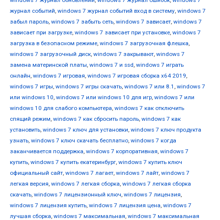
windows 7 журнал обновлений
,
windows 7 журнал ошибок
,
windows 7
журнал событий
,
windows 7 журнал событий вход в систему
,
windows 7
забыл пароль
,
windows 7 забыть сеть
,
windows 7 зависает
,
windows 7
зависает при загрузке
,
windows 7 зависает при установке
,
windows 7
загрузка в безопасном режиме
,
windows 7 загрузочная флешка
,
windows 7 загрузочный диск
,
windows 7 закрывают
,
windows 7
замена материнской платы
,
windows 7 и ssd
,
windows 7 играть
онлайн
,
windows 7 игровая
,
windows 7 игровая сборка x64 2019
,
windows 7 игры
,
windows 7 игры скачать
,
windows 7 или 8.1
,
windows 7
или windows 10
,
windows 7 или windows 10 для игр
,
windows 7 или
windows 10 для слабого компьютера
,
windows 7 как отключить
спящий режим
,
windows 7 как сбросить пароль
,
windows 7 как
установить
,
windows 7 ключ для установки
,
windows 7 ключ продукта
узнать
,
windows 7 ключ скачать бесплатно
,
windows 7 когда
заканчивается поддержка
,
windows 7 корпоративная
,
windows 7
купить
,
windows 7 купить екатеринбург
,
windows 7 купить ключ
официальный сайт
,
windows 7 лагает
,
windows 7 лайт
,
windows 7
легкая версия
,
windows 7 легкая сборка
,
windows 7 легкая сборка
скачать
,
windows 7 лицензионный ключ
,
windows 7 лицензия
,
windows 7 лицензия купить
,
windows 7 лицензия цена
,
windows 7
лучшая сборка
,
windows 7 максимальная
,
windows 7 максимальная