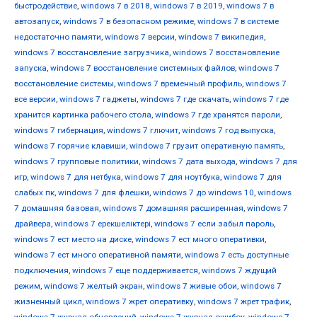
быстродействие
,
windows 7 в 2018
,
windows 7 в 2019
,
windows 7 в
автозапуск
,
windows 7 в безопасном режиме
,
windows 7 в системе
недостаточно памяти
,
windows 7 версии
,
windows 7 википедия
,
windows 7 восстановление загрузчика
,
windows 7 восстановление
запуска
,
windows 7 восстановление системных файлов
,
windows 7
восстановление системы
,
windows 7 временный профиль
,
windows 7
все версии
,
windows 7 гаджеты
,
windows 7 где скачать
,
windows 7 где
хранится картинка рабочего стола
,
windows 7 где хранятся пароли
,
windows 7 гибернация
,
windows 7 глючит
,
windows 7 год выпуска
,
windows 7 горячие клавиши
,
windows 7 грузит оперативную память
,
windows 7 групповые политики
,
windows 7 дата выхода
,
windows 7 для
игр
,
windows 7 для нетбука
,
windows 7 для ноутбука
,
windows 7 для
слабых пк
,
windows 7 для флешки
,
windows 7 до windows 10
,
windows
7 домашняя базовая
,
windows 7 домашняя расширенная
,
windows 7
драйвера
,
windows 7 ерекшеліктері
,
windows 7 если забыл пароль
,
windows 7 ест место на диске
,
windows 7 ест много оперативки
,
windows 7 ест много оперативной памяти
,
windows 7 есть доступные
подключения
,
windows 7 еще поддерживается
,
windows 7 ждущий
режим
,
windows 7 желтый экран
,
windows 7 живые обои
,
windows 7
жизненный цикл
,
windows 7 жрет оперативку
,
windows 7 жрет трафик
,