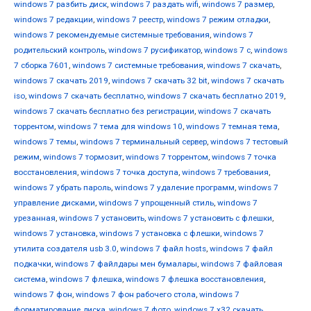
windows 7 разбить диск
,
windows 7 раздать wifi
,
windows 7 размер
,
windows 7 редакции
,
windows 7 реестр
,
windows 7 режим отладки
,
windows 7 рекомендуемые системные требования
,
windows 7
родительский контроль
,
windows 7 русификатор
,
windows 7 с
,
windows
7 сборка 7601
,
windows 7 системные требования
,
windows 7 скачать
,
windows 7 скачать 2019
,
windows 7 скачать 32 bit
,
windows 7 скачать
iso
,
windows 7 скачать бесплатно
,
windows 7 скачать бесплатно 2019
,
windows 7 скачать бесплатно без регистрации
,
windows 7 скачать
торрентом
,
windows 7 тема для windows 10
,
windows 7 темная тема
,
windows 7 темы
,
windows 7 терминальный сервер
,
windows 7 тестовый
режим
,
windows 7 тормозит
,
windows 7 торрентом
,
windows 7 точка
восстановления
,
windows 7 точка доступа
,
windows 7 требования
,
windows 7 убрать пароль
,
windows 7 удаление программ
,
windows 7
управление дисками
,
windows 7 упрощенный стиль
,
windows 7
урезанная
,
windows 7 установить
,
windows 7 установить с флешки
,
windows 7 установка
,
windows 7 установка с флешки
,
windows 7
утилита создателя usb 3.0
,
windows 7 файл hosts
,
windows 7 файл
подкачки
,
windows 7 файлдары мен бумалары
,
windows 7 файловая
система
,
windows 7 флешка
,
windows 7 флешка восстановления
,
windows 7 фон
,
windows 7 фон рабочего стола
,
windows 7
форматирование диска
,
windows 7 фото
,
windows 7 х32 скачать