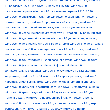
windows 10 рабочий стол
,
windows 10 рабочий стол пропал
,
windows
10 разделить диск
,
windows 10 размер шрифта
,
windows 10
разрешение экрана
,
windows 10 разрешение экрана 1920x1080
,
windows 10 расширения файлов
,
windows 10 редакции
,
windows 10
режим планшета
,
windows 10 родительский контроль
,
windows 10
скачать
,
windows 10 убрать пароль
,
windows 10 увеличить шрифт
,
windows 10 удаление программ
,
windows 10 удаленный рабочий стол
,
windows 10 удалить обновления
,
windows 10 управление дисками
,
windows 10 установить
,
windows 10 установка
,
windows 10 установка с
флешки
,
windows 10 установщик
,
windows 10 файл hosts
,
windows 10
файл подкачки
,
windows 10 флешка
,
windows 10 флешка установка
,
windows 10 фон
,
windows 10 фон рабочего стола
,
windows 10 фото
,
windows 10 фотографии
,
windows 10 фстэк
,
windows 10
функциональные клавиши
,
windows 10 х
,
windows 10 х32 скачать
торрентом
,
windows 10 х64
,
windows 10 характеристики
,
windows 10
характеристики компьютера
,
windows 10 характеристики системы
,
windows 10 хранилище сертификатов
,
windows 10 хранитель экрана
,
windows 10 хрипит звук
,
windows 10 худшая ос
,
windows 10 цвет
панели задач
,
windows 10 цветовой профиль
,
windows 10 цена
,
windows 10 цена dns
,
windows 10 цена алматы
,
windows 10 центр
обновлений
,
windows 10 центр отзывов
,
windows 10 центр