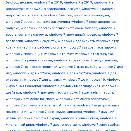
быстродействие
,
windows 7 в 2018
,
windows 7 в 2019
,
windows 7 в
автозапуск
,
windows 7 в безопасном режиме
,
windows 7 в системе
недостаточно памяти
,
windows 7 версии
,
windows 7 википедия
,
windows 7 восстановление загрузчика
,
windows 7 восстановление
запуска
,
windows 7 восстановление системных файлов
,
windows 7
восстановление системы
,
windows 7 временный профиль
,
windows 7
все версии
,
windows 7 гаджеты
,
windows 7 где скачать
,
windows 7 где
хранится картинка рабочего стола
,
windows 7 где хранятся пароли
,
windows 7 гибернация
,
windows 7 глючит
,
windows 7 год выпуска
,
windows 7 горячие клавиши
,
windows 7 грузит оперативную память
,
windows 7 групповые политики
,
windows 7 дата выхода
,
windows 7 для
игр
,
windows 7 для нетбука
,
windows 7 для ноутбука
,
windows 7 для
слабых пк
,
windows 7 для флешки
,
windows 7 до windows 10
,
windows
7 домашняя базовая
,
windows 7 домашняя расширенная
,
windows 7
драйвера
,
windows 7 ерекшеліктері
,
windows 7 если забыл пароль
,
windows 7 ест место на диске
,
windows 7 ест много оперативки
,
windows 7 ест много оперативной памяти
,
windows 7 есть доступные
подключения
,
windows 7 еще поддерживается
,
windows 7 ждущий
режим
,
windows 7 желтый экран
,
windows 7 живые обои
,
windows 7
жизненный цикл
,
windows 7 жрет оперативку
,
windows 7 жрет трафик
,