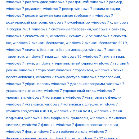
windows 7 разбить диск
,
windows 7 раздать wifi
,
windows 7 размер
,
windows 7 редакции
,
windows 7 реестр
,
windows 7 режим отладки
,
windows 7 рекомендуемые системные требования
,
windows 7
родительский контроль
,
windows 7 русификатор
,
windows 7 с
,
windows
7 сборка 7601
,
windows 7 системные требования
,
windows 7 скачать
,
windows 7 скачать 2019
,
windows 7 скачать 32 bit
,
windows 7 скачать
iso
,
windows 7 скачать бесплатно
,
windows 7 скачать бесплатно 2019
,
windows 7 скачать бесплатно без регистрации
,
windows 7 скачать
торрентом
,
windows 7 тема для windows 10
,
windows 7 темная тема
,
windows 7 темы
,
windows 7 терминальный сервер
,
windows 7 тестовый
режим
,
windows 7 тормозит
,
windows 7 торрентом
,
windows 7 точка
восстановления
,
windows 7 точка доступа
,
windows 7 требования
,
windows 7 убрать пароль
,
windows 7 удаление программ
,
windows 7
управление дисками
,
windows 7 упрощенный стиль
,
windows 7
урезанная
,
windows 7 установить
,
windows 7 установить с флешки
,
windows 7 установка
,
windows 7 установка с флешки
,
windows 7
утилита создателя usb 3.0
,
windows 7 файл hosts
,
windows 7 файл
подкачки
,
windows 7 файлдары мен бумалары
,
windows 7 файловая
система
,
windows 7 флешка
,
windows 7 флешка восстановления
,
windows 7 фон
,
windows 7 фон рабочего стола
,
windows 7
форматирование диска
,
windows 7 фото
,
windows 7 х32 скачать