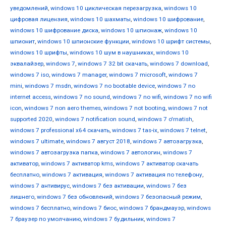
уведомлений
,
windows 10 циклическая перезагрузка
,
windows 10
цифровая лицензия
,
windows 10 шахматы
,
windows 10 шифрование
,
windows 10 шифрование диска
,
windows 10 шпионаж
,
windows 10
шпионит
,
windows 10 шпионские функции
,
windows 10 шрифт системы
,
windows 10 шрифты
,
windows 10 шум в наушниках
,
windows 10
эквалайзер
,
windows 7
,
windows 7 32 bit скачать
,
windows 7 download
,
windows 7 iso
,
windows 7 manager
,
windows 7 microsoft
,
windows 7
mini
,
windows 7 msdn
,
windows 7 no bootable device
,
windows 7 no
internet access
,
windows 7 no sound
,
windows 7 no wifi
,
windows 7 no wifi
icon
,
windows 7 non aero themes
,
windows 7 not booting
,
windows 7 not
supported 2020
,
windows 7 notification sound
,
windows 7 o'rnatish
,
windows 7 professional x64 скачать
,
windows 7 tas-ix
,
windows 7 telnet
,
windows 7 ultimate
,
windows 7 август 2018
,
windows 7 автозагрузка
,
windows 7 автозагрузка папка
,
windows 7 автологин
,
windows 7
активатор
,
windows 7 активатор kms
,
windows 7 активатор скачать
бесплатно
,
windows 7 активация
,
windows 7 активация по телефону
,
windows 7 антивирус
,
windows 7 без активации
,
windows 7 без
лишнего
,
windows 7 без обновлений
,
windows 7 безопасный режим
,
windows 7 бесплатно
,
windows 7 биос
,
windows 7 брандмауэр
,
windows
7 браузер по умолчанию
,
windows 7 будильник
,
windows 7