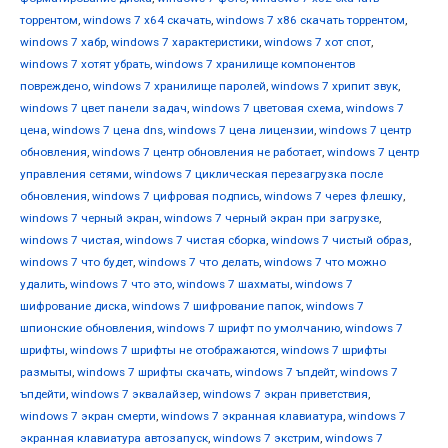
торрентом
,
windows 7 х64 скачать
,
windows 7 х86 скачать торрентом
,
windows 7 хабр
,
windows 7 характеристики
,
windows 7 хот спот
,
windows 7 хотят убрать
,
windows 7 хранилище компонентов
повреждено
,
windows 7 хранилище паролей
,
windows 7 хрипит звук
,
windows 7 цвет панели задач
,
windows 7 цветовая схема
,
windows 7
цена
,
windows 7 цена dns
,
windows 7 цена лицензии
,
windows 7 центр
обновления
,
windows 7 центр обновления не работает
,
windows 7 центр
управления сетями
,
windows 7 циклическая перезагрузка после
обновления
,
windows 7 цифровая подпись
,
windows 7 через флешку
,
windows 7 черный экран
,
windows 7 черный экран при загрузке
,
windows 7 чистая
,
windows 7 чистая сборка
,
windows 7 чистый образ
,
windows 7 что будет
,
windows 7 что делать
,
windows 7 что можно
удалить
,
windows 7 что это
,
windows 7 шахматы
,
windows 7
шифрование диска
,
windows 7 шифрование папок
,
windows 7
шпионские обновления
,
windows 7 шрифт по умолчанию
,
windows 7
шрифты
,
windows 7 шрифты не отображаются
,
windows 7 шрифты
размыты
,
windows 7 шрифты скачать
,
windows 7 ъпдейт
,
windows 7
ъпдейти
,
windows 7 эквалайзер
,
windows 7 экран приветствия
,
windows 7 экран смерти
,
windows 7 экранная клавиатура
,
windows 7
экранная клавиатура автозапуск
,
windows 7 экстрим
,
windows 7