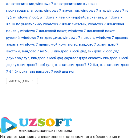
электропитание
,
windows 7 электропитание высокая
производительность
,
windows 7 эмулятор
,
windows 7 это
,
windows 7 ю
туб
,
windows 7 юсб
,
windows 7 язык интерфейса скачать
,
windows 7
язык по умолчанию
,
windows 7 язык системы
,
windows 7 языковая
панель
,
windows 7 языковой пакет
,
windows 7 языковой пакет
русский
,
windows 7 яндекс диск
,
windows 7 яркость
,
windows 7 яркость
экрана
,
windows 7 ярлык мой компьютер
,
виндовс 7 .с
,
виндовс 7
экстрим
,
виндовс 7 юсб 3.0
,
виндовс 7 юсб двд
,
виндовс 7 юсб двд
даунлоад тул
,
виндовс 7 юсб двд даунлоад тул скачать
,
виндовс 7 юсб
двд тул
,
виндовс 7 юсб тулс
,
скачать виндовс 7 32 бит
,
скачать виндовс
7 64 бит
,
скачать виндовс 7 юсб двд тул
ЧИТАТЬ ДАЛЬШЕ...
Интернет-магазин лицензионного программного обеспечения в