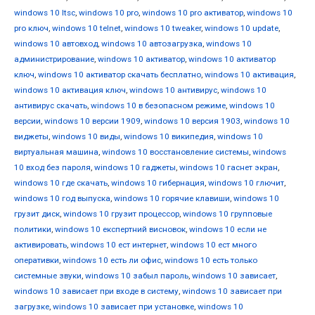
windows 10 ltsc
,
windows 10 pro
,
windows 10 pro активатор
,
windows 10
pro ключ
,
windows 10 telnet
,
windows 10 tweaker
,
windows 10 update
,
windows 10 автовход
,
windows 10 автозагрузка
,
windows 10
администрирование
,
windows 10 активатор
,
windows 10 активатор
ключ
,
windows 10 активатор скачать бесплатно
,
windows 10 активация
,
windows 10 активация ключ
,
windows 10 антивирус
,
windows 10
антивирус скачать
,
windows 10 в безопасном режиме
,
windows 10
версии
,
windows 10 версии 1909
,
windows 10 версия 1903
,
windows 10
виджеты
,
windows 10 виды
,
windows 10 википедия
,
windows 10
виртуальная машина
,
windows 10 восстановление системы
,
windows
10 вход без пароля
,
windows 10 гаджеты
,
windows 10 гаснет экран
,
windows 10 где скачать
,
windows 10 гибернация
,
windows 10 глючит
,
windows 10 год выпуска
,
windows 10 горячие клавиши
,
windows 10
грузит диск
,
windows 10 грузит процессор
,
windows 10 групповые
политики
,
windows 10 експертний висновок
,
windows 10 если не
активировать
,
windows 10 ест интернет
,
windows 10 ест много
оперативки
,
windows 10 есть ли офис
,
windows 10 есть только
системные звуки
,
windows 10 забыл пароль
,
windows 10 зависает
,
windows 10 зависает при входе в систему
,
windows 10 зависает при
загрузке
,
windows 10 зависает при установке
,
windows 10