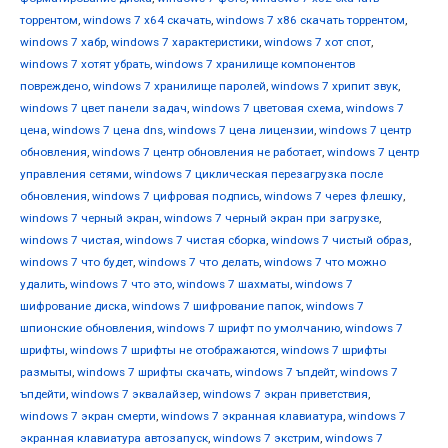
торрентом
,
windows 7 х64 скачать
,
windows 7 х86 скачать торрентом
,
windows 7 хабр
,
windows 7 характеристики
,
windows 7 хот спот
,
windows 7 хотят убрать
,
windows 7 хранилище компонентов
повреждено
,
windows 7 хранилище паролей
,
windows 7 хрипит звук
,
windows 7 цвет панели задач
,
windows 7 цветовая схема
,
windows 7
цена
,
windows 7 цена dns
,
windows 7 цена лицензии
,
windows 7 центр
обновления
,
windows 7 центр обновления не работает
,
windows 7 центр
управления сетями
,
windows 7 циклическая перезагрузка после
обновления
,
windows 7 цифровая подпись
,
windows 7 через флешку
,
windows 7 черный экран
,
windows 7 черный экран при загрузке
,
windows 7 чистая
,
windows 7 чистая сборка
,
windows 7 чистый образ
,
windows 7 что будет
,
windows 7 что делать
,
windows 7 что можно
удалить
,
windows 7 что это
,
windows 7 шахматы
,
windows 7
шифрование диска
,
windows 7 шифрование папок
,
windows 7
шпионские обновления
,
windows 7 шрифт по умолчанию
,
windows 7
шрифты
,
windows 7 шрифты не отображаются
,
windows 7 шрифты
размыты
,
windows 7 шрифты скачать
,
windows 7 ъпдейт
,
windows 7
ъпдейти
,
windows 7 эквалайзер
,
windows 7 экран приветствия
,
windows 7 экран смерти
,
windows 7 экранная клавиатура
,
windows 7
экранная клавиатура автозапуск
,
windows 7 экстрим
,
windows 7