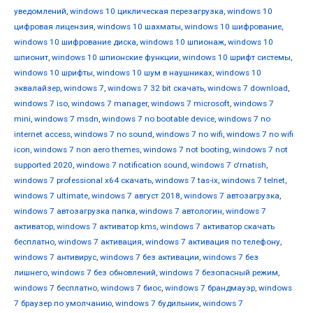
уведомлений
,
windows 10 циклическая перезагрузка
,
windows 10
цифровая лицензия
,
windows 10 шахматы
,
windows 10 шифрование
,
windows 10 шифрование диска
,
windows 10 шпионаж
,
windows 10
шпионит
,
windows 10 шпионские функции
,
windows 10 шрифт системы
,
windows 10 шрифты
,
windows 10 шум в наушниках
,
windows 10
эквалайзер
,
windows 7
,
windows 7 32 bit скачать
,
windows 7 download
,
windows 7 iso
,
windows 7 manager
,
windows 7 microsoft
,
windows 7
mini
,
windows 7 msdn
,
windows 7 no bootable device
,
windows 7 no
internet access
,
windows 7 no sound
,
windows 7 no wifi
,
windows 7 no wifi
icon
,
windows 7 non aero themes
,
windows 7 not booting
,
windows 7 not
supported 2020
,
windows 7 notification sound
,
windows 7 o'rnatish
,
windows 7 professional x64 скачать
,
windows 7 tas-ix
,
windows 7 telnet
,
windows 7 ultimate
,
windows 7 август 2018
,
windows 7 автозагрузка
,
windows 7 автозагрузка папка
,
windows 7 автологин
,
windows 7
активатор
,
windows 7 активатор kms
,
windows 7 активатор скачать
бесплатно
,
windows 7 активация
,
windows 7 активация по телефону
,
windows 7 антивирус
,
windows 7 без активации
,
windows 7 без
лишнего
,
windows 7 без обновлений
,
windows 7 безопасный режим
,
windows 7 бесплатно
,
windows 7 биос
,
windows 7 брандмауэр
,
windows
7 браузер по умолчанию
,
windows 7 будильник
,
windows 7