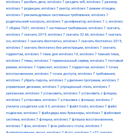
windows 7 разбить диск
,
windows 7 раздать wifi
,
windows 7 размер
,
windows 7 редакции
,
windows 7 реестр
,
windows 7 режим отладки
,
windows 7 рекомендуемые системные требования
,
windows 7
родительский контроль
,
windows 7 русификатор
,
windows 7 с
,
windows
7 сборка 7601
,
windows 7 системные требования
,
windows 7 скачать
,
windows 7 скачать 2019
,
windows 7 скачать 32 bit
,
windows 7 скачать
iso
,
windows 7 скачать бесплатно
,
windows 7 скачать бесплатно 2019
,
windows 7 скачать бесплатно без регистрации
,
windows 7 скачать
торрентом
,
windows 7 тема для windows 10
,
windows 7 темная тема
,
windows 7 темы
,
windows 7 терминальный сервер
,
windows 7 тестовый
режим
,
windows 7 тормозит
,
windows 7 торрентом
,
windows 7 точка
восстановления
,
windows 7 точка доступа
,
windows 7 требования
,
windows 7 убрать пароль
,
windows 7 удаление программ
,
windows 7
управление дисками
,
windows 7 упрощенный стиль
,
windows 7
урезанная
,
windows 7 установить
,
windows 7 установить с флешки
,
windows 7 установка
,
windows 7 установка с флешки
,
windows 7
утилита создателя usb 3.0
,
windows 7 файл hosts
,
windows 7 файл
подкачки
,
windows 7 файлдары мен бумалары
,
windows 7 файловая
система
,
windows 7 флешка
,
windows 7 флешка восстановления
,
windows 7 фон
,
windows 7 фон рабочего стола
,
windows 7
форматирование диска
,
windows 7 фото
,
windows 7 х32 скачать