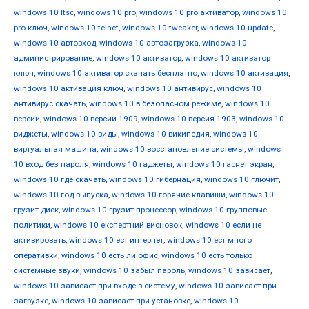
windows 10 ltsc
,
windows 10 pro
,
windows 10 pro активатор
,
windows 10
pro ключ
,
windows 10 telnet
,
windows 10 tweaker
,
windows 10 update
,
windows 10 автовход
,
windows 10 автозагрузка
,
windows 10
администрирование
,
windows 10 активатор
,
windows 10 активатор
ключ
,
windows 10 активатор скачать бесплатно
,
windows 10 активация
,
windows 10 активация ключ
,
windows 10 антивирус
,
windows 10
антивирус скачать
,
windows 10 в безопасном режиме
,
windows 10
версии
,
windows 10 версии 1909
,
windows 10 версия 1903
,
windows 10
виджеты
,
windows 10 виды
,
windows 10 википедия
,
windows 10
виртуальная машина
,
windows 10 восстановление системы
,
windows
10 вход без пароля
,
windows 10 гаджеты
,
windows 10 гаснет экран
,
windows 10 где скачать
,
windows 10 гибернация
,
windows 10 глючит
,
windows 10 год выпуска
,
windows 10 горячие клавиши
,
windows 10
грузит диск
,
windows 10 грузит процессор
,
windows 10 групповые
политики
,
windows 10 експертний висновок
,
windows 10 если не
активировать
,
windows 10 ест интернет
,
windows 10 ест много
оперативки
,
windows 10 есть ли офис
,
windows 10 есть только
системные звуки
,
windows 10 забыл пароль
,
windows 10 зависает
,
windows 10 зависает при входе в систему
,
windows 10 зависает при
загрузке
,
windows 10 зависает при установке
,
windows 10