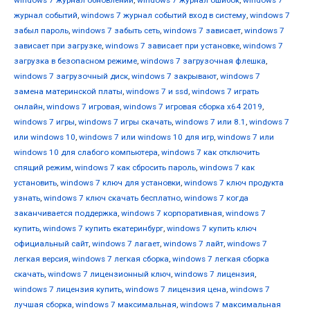
windows 7 журнал обновлений
,
windows 7 журнал ошибок
,
windows 7
журнал событий
,
windows 7 журнал событий вход в систему
,
windows 7
забыл пароль
,
windows 7 забыть сеть
,
windows 7 зависает
,
windows 7
зависает при загрузке
,
windows 7 зависает при установке
,
windows 7
загрузка в безопасном режиме
,
windows 7 загрузочная флешка
,
windows 7 загрузочный диск
,
windows 7 закрывают
,
windows 7
замена материнской платы
,
windows 7 и ssd
,
windows 7 играть
онлайн
,
windows 7 игровая
,
windows 7 игровая сборка x64 2019
,
windows 7 игры
,
windows 7 игры скачать
,
windows 7 или 8.1
,
windows 7
или windows 10
,
windows 7 или windows 10 для игр
,
windows 7 или
windows 10 для слабого компьютера
,
windows 7 как отключить
спящий режим
,
windows 7 как сбросить пароль
,
windows 7 как
установить
,
windows 7 ключ для установки
,
windows 7 ключ продукта
узнать
,
windows 7 ключ скачать бесплатно
,
windows 7 когда
заканчивается поддержка
,
windows 7 корпоративная
,
windows 7
купить
,
windows 7 купить екатеринбург
,
windows 7 купить ключ
официальный сайт
,
windows 7 лагает
,
windows 7 лайт
,
windows 7
легкая версия
,
windows 7 легкая сборка
,
windows 7 легкая сборка
скачать
,
windows 7 лицензионный ключ
,
windows 7 лицензия
,
windows 7 лицензия купить
,
windows 7 лицензия цена
,
windows 7
лучшая сборка
,
windows 7 максимальная
,
windows 7 максимальная