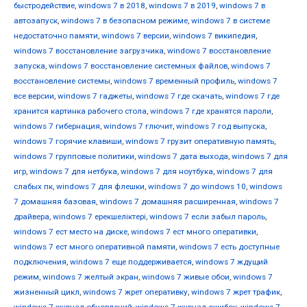
быстродействие
,
windows 7 в 2018
,
windows 7 в 2019
,
windows 7 в
автозапуск
,
windows 7 в безопасном режиме
,
windows 7 в системе
недостаточно памяти
,
windows 7 версии
,
windows 7 википедия
,
windows 7 восстановление загрузчика
,
windows 7 восстановление
запуска
,
windows 7 восстановление системных файлов
,
windows 7
восстановление системы
,
windows 7 временный профиль
,
windows 7
все версии
,
windows 7 гаджеты
,
windows 7 где скачать
,
windows 7 где
хранится картинка рабочего стола
,
windows 7 где хранятся пароли
,
windows 7 гибернация
,
windows 7 глючит
,
windows 7 год выпуска
,
windows 7 горячие клавиши
,
windows 7 грузит оперативную память
,
windows 7 групповые политики
,
windows 7 дата выхода
,
windows 7 для
игр
,
windows 7 для нетбука
,
windows 7 для ноутбука
,
windows 7 для
слабых пк
,
windows 7 для флешки
,
windows 7 до windows 10
,
windows
7 домашняя базовая
,
windows 7 домашняя расширенная
,
windows 7
драйвера
,
windows 7 ерекшеліктері
,
windows 7 если забыл пароль
,
windows 7 ест место на диске
,
windows 7 ест много оперативки
,
windows 7 ест много оперативной памяти
,
windows 7 есть доступные
подключения
,
windows 7 еще поддерживается
,
windows 7 ждущий
режим
,
windows 7 желтый экран
,
windows 7 живые обои
,
windows 7
жизненный цикл
,
windows 7 жрет оперативку
,
windows 7 жрет трафик
,