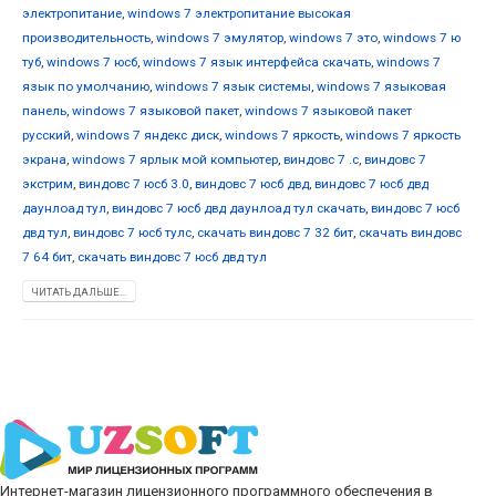
электропитание
,
windows 7 электропитание высокая
производительность
,
windows 7 эмулятор
,
windows 7 это
,
windows 7 ю
туб
,
windows 7 юсб
,
windows 7 язык интерфейса скачать
,
windows 7
язык по умолчанию
,
windows 7 язык системы
,
windows 7 языковая
панель
,
windows 7 языковой пакет
,
windows 7 языковой пакет
русский
,
windows 7 яндекс диск
,
windows 7 яркость
,
windows 7 яркость
экрана
,
windows 7 ярлык мой компьютер
,
виндовс 7 .с
,
виндовс 7
экстрим
,
виндовс 7 юсб 3.0
,
виндовс 7 юсб двд
,
виндовс 7 юсб двд
даунлоад тул
,
виндовс 7 юсб двд даунлоад тул скачать
,
виндовс 7 юсб
двд тул
,
виндовс 7 юсб тулс
,
скачать виндовс 7 32 бит
,
скачать виндовс
7 64 бит
,
скачать виндовс 7 юсб двд тул
ЧИТАТЬ ДАЛЬШЕ...
Интернет-магазин лицензионного программного обеспечения в