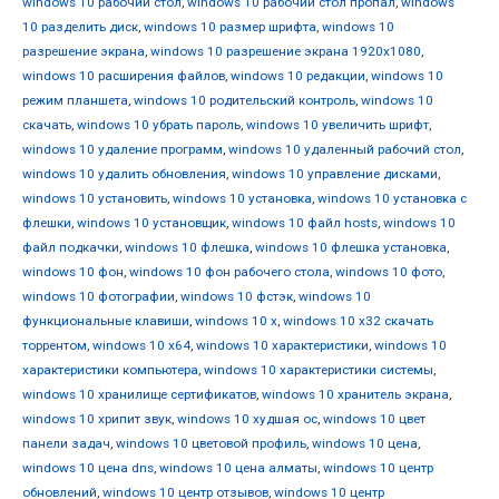
windows 10 рабочий стол
,
windows 10 рабочий стол пропал
,
windows
10 разделить диск
,
windows 10 размер шрифта
,
windows 10
разрешение экрана
,
windows 10 разрешение экрана 1920x1080
,
windows 10 расширения файлов
,
windows 10 редакции
,
windows 10
режим планшета
,
windows 10 родительский контроль
,
windows 10
скачать
,
windows 10 убрать пароль
,
windows 10 увеличить шрифт
,
windows 10 удаление программ
,
windows 10 удаленный рабочий стол
,
windows 10 удалить обновления
,
windows 10 управление дисками
,
windows 10 установить
,
windows 10 установка
,
windows 10 установка с
флешки
,
windows 10 установщик
,
windows 10 файл hosts
,
windows 10
файл подкачки
,
windows 10 флешка
,
windows 10 флешка установка
,
windows 10 фон
,
windows 10 фон рабочего стола
,
windows 10 фото
,
windows 10 фотографии
,
windows 10 фстэк
,
windows 10
функциональные клавиши
,
windows 10 х
,
windows 10 х32 скачать
торрентом
,
windows 10 х64
,
windows 10 характеристики
,
windows 10
характеристики компьютера
,
windows 10 характеристики системы
,
windows 10 хранилище сертификатов
,
windows 10 хранитель экрана
,
windows 10 хрипит звук
,
windows 10 худшая ос
,
windows 10 цвет
панели задач
,
windows 10 цветовой профиль
,
windows 10 цена
,
windows 10 цена dns
,
windows 10 цена алматы
,
windows 10 центр
обновлений
,
windows 10 центр отзывов
,
windows 10 центр