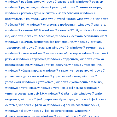
windows 7 разбить диск
,
windows 7 раздать wifi
,
windows 7 размер
,
windows 7 редакции
,
windows 7 реестр
,
windows 7 режим отладки
,
windows 7 рекомендуемые системные требования
,
windows 7
родительский контроль
,
windows 7 русификатор
,
windows 7 с
,
windows
7 сборка 7601
,
windows 7 системные требования
,
windows 7 скачать
,
windows 7 скачать 2019
,
windows 7 скачать 32 bit
,
windows 7 скачать
iso
,
windows 7 скачать бесплатно
,
windows 7 скачать бесплатно 2019
,
windows 7 скачать бесплатно без регистрации
,
windows 7 скачать
торрентом
,
windows 7 тема для windows 10
,
windows 7 темная тема
,
windows 7 темы
,
windows 7 терминальный сервер
,
windows 7 тестовый
режим
,
windows 7 тормозит
,
windows 7 торрентом
,
windows 7 точка
восстановления
,
windows 7 точка доступа
,
windows 7 требования
,
windows 7 убрать пароль
,
windows 7 удаление программ
,
windows 7
управление дисками
,
windows 7 упрощенный стиль
,
windows 7
урезанная
,
windows 7 установить
,
windows 7 установить с флешки
,
windows 7 установка
,
windows 7 установка с флешки
,
windows 7
утилита создателя usb 3.0
,
windows 7 файл hosts
,
windows 7 файл
подкачки
,
windows 7 файлдары мен бумалары
,
windows 7 файловая
система
,
windows 7 флешка
,
windows 7 флешка восстановления
,
windows 7 фон
,
windows 7 фон рабочего стола
,
windows 7
форматирование диска
,
windows 7 фото
,
windows 7 х32 скачать