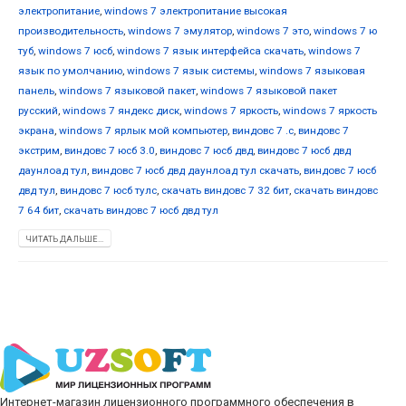
электропитание
,
windows 7 электропитание высокая
производительность
,
windows 7 эмулятор
,
windows 7 это
,
windows 7 ю
туб
,
windows 7 юсб
,
windows 7 язык интерфейса скачать
,
windows 7
язык по умолчанию
,
windows 7 язык системы
,
windows 7 языковая
панель
,
windows 7 языковой пакет
,
windows 7 языковой пакет
русский
,
windows 7 яндекс диск
,
windows 7 яркость
,
windows 7 яркость
экрана
,
windows 7 ярлык мой компьютер
,
виндовс 7 .с
,
виндовс 7
экстрим
,
виндовс 7 юсб 3.0
,
виндовс 7 юсб двд
,
виндовс 7 юсб двд
даунлоад тул
,
виндовс 7 юсб двд даунлоад тул скачать
,
виндовс 7 юсб
двд тул
,
виндовс 7 юсб тулс
,
скачать виндовс 7 32 бит
,
скачать виндовс
7 64 бит
,
скачать виндовс 7 юсб двд тул
ЧИТАТЬ ДАЛЬШЕ...
Интернет-магазин лицензионного программного обеспечения в