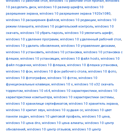
windows 10 рабочий стол
,
windows 10 рабочий стол пропал
,
windows
10 разделить диск
,
windows 10 размер шрифта
,
windows 10
разрешение экрана
,
windows 10 разрешение экрана 1920x1080
,
windows 10 расширения файлов
,
windows 10 редакции
,
windows 10
режим планшета
,
windows 10 родительский контроль
,
windows 10
скачать
,
windows 10 убрать пароль
,
windows 10 увеличить шрифт
,
windows 10 удаление программ
,
windows 10 удаленный рабочий стол
,
windows 10 удалить обновления
,
windows 10 управление дисками
,
windows 10 установить
,
windows 10 установка
,
windows 10 установка с
флешки
,
windows 10 установщик
,
windows 10 файл hosts
,
windows 10
файл подкачки
,
windows 10 флешка
,
windows 10 флешка установка
,
windows 10 фон
,
windows 10 фон рабочего стола
,
windows 10 фото
,
windows 10 фотографии
,
windows 10 фстэк
,
windows 10
функциональные клавиши
,
windows 10 х
,
windows 10 х32 скачать
торрентом
,
windows 10 х64
,
windows 10 характеристики
,
windows 10
характеристики компьютера
,
windows 10 характеристики системы
,
windows 10 хранилище сертификатов
,
windows 10 хранитель экрана
,
windows 10 хрипит звук
,
windows 10 худшая ос
,
windows 10 цвет
панели задач
,
windows 10 цветовой профиль
,
windows 10 цена
,
windows 10 цена dns
,
windows 10 цена алматы
,
windows 10 центр
обновлений
,
windows 10 центр отзывов
,
windows 10 центр