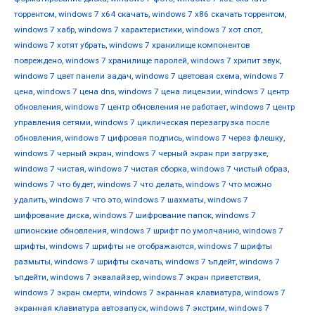
торрентом
,
windows 7 х64 скачать
,
windows 7 х86 скачать торрентом
,
windows 7 хабр
,
windows 7 характеристики
,
windows 7 хот спот
,
windows 7 хотят убрать
,
windows 7 хранилище компонентов
повреждено
,
windows 7 хранилище паролей
,
windows 7 хрипит звук
,
windows 7 цвет панели задач
,
windows 7 цветовая схема
,
windows 7
цена
,
windows 7 цена dns
,
windows 7 цена лицензии
,
windows 7 центр
обновления
,
windows 7 центр обновления не работает
,
windows 7 центр
управления сетями
,
windows 7 циклическая перезагрузка после
обновления
,
windows 7 цифровая подпись
,
windows 7 через флешку
,
windows 7 черный экран
,
windows 7 черный экран при загрузке
,
windows 7 чистая
,
windows 7 чистая сборка
,
windows 7 чистый образ
,
windows 7 что будет
,
windows 7 что делать
,
windows 7 что можно
удалить
,
windows 7 что это
,
windows 7 шахматы
,
windows 7
шифрование диска
,
windows 7 шифрование папок
,
windows 7
шпионские обновления
,
windows 7 шрифт по умолчанию
,
windows 7
шрифты
,
windows 7 шрифты не отображаются
,
windows 7 шрифты
размыты
,
windows 7 шрифты скачать
,
windows 7 ъпдейт
,
windows 7
ъпдейти
,
windows 7 эквалайзер
,
windows 7 экран приветствия
,
windows 7 экран смерти
,
windows 7 экранная клавиатура
,
windows 7
экранная клавиатура автозапуск
,
windows 7 экстрим
,
windows 7