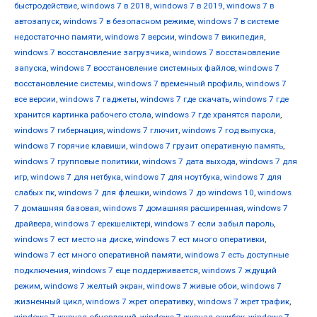
быстродействие
,
windows 7 в 2018
,
windows 7 в 2019
,
windows 7 в
автозапуск
,
windows 7 в безопасном режиме
,
windows 7 в системе
недостаточно памяти
,
windows 7 версии
,
windows 7 википедия
,
windows 7 восстановление загрузчика
,
windows 7 восстановление
запуска
,
windows 7 восстановление системных файлов
,
windows 7
восстановление системы
,
windows 7 временный профиль
,
windows 7
все версии
,
windows 7 гаджеты
,
windows 7 где скачать
,
windows 7 где
хранится картинка рабочего стола
,
windows 7 где хранятся пароли
,
windows 7 гибернация
,
windows 7 глючит
,
windows 7 год выпуска
,
windows 7 горячие клавиши
,
windows 7 грузит оперативную память
,
windows 7 групповые политики
,
windows 7 дата выхода
,
windows 7 для
игр
,
windows 7 для нетбука
,
windows 7 для ноутбука
,
windows 7 для
слабых пк
,
windows 7 для флешки
,
windows 7 до windows 10
,
windows
7 домашняя базовая
,
windows 7 домашняя расширенная
,
windows 7
драйвера
,
windows 7 ерекшеліктері
,
windows 7 если забыл пароль
,
windows 7 ест место на диске
,
windows 7 ест много оперативки
,
windows 7 ест много оперативной памяти
,
windows 7 есть доступные
подключения
,
windows 7 еще поддерживается
,
windows 7 ждущий
режим
,
windows 7 желтый экран
,
windows 7 живые обои
,
windows 7
жизненный цикл
,
windows 7 жрет оперативку
,
windows 7 жрет трафик
,