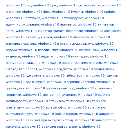
windows 10 ltsc
,
windows 10 pro
,
windows 10 pro активатор
,
windows 10
pro ключ
,
windows 10 telnet
,
windows 10 tweaker
,
windows 10 update
,
windows 10 автовход
,
windows 10 автозагрузка
,
windows 10
администрирование
,
windows 10 активатор
,
windows 10 активатор
ключ
,
windows 10 активатор скачать бесплатно
,
windows 10 активация
,
windows 10 активация ключ
,
windows 10 антивирус
,
windows 10
антивирус скачать
,
windows 10 в безопасном режиме
,
windows 10
версии
,
windows 10 версии 1909
,
windows 10 версия 1903
,
windows 10
виджеты
,
windows 10 виды
,
windows 10 википедия
,
windows 10
виртуальная машина
,
windows 10 восстановление системы
,
windows
10 вход без пароля
,
windows 10 гаджеты
,
windows 10 гаснет экран
,
windows 10 где скачать
,
windows 10 гибернация
,
windows 10 глючит
,
windows 10 год выпуска
,
windows 10 горячие клавиши
,
windows 10
грузит диск
,
windows 10 грузит процессор
,
windows 10 групповые
политики
,
windows 10 експертний висновок
,
windows 10 если не
активировать
,
windows 10 ест интернет
,
windows 10 ест много
оперативки
,
windows 10 есть ли офис
,
windows 10 есть только
системные звуки
,
windows 10 забыл пароль
,
windows 10 зависает
,
windows 10 зависает при входе в систему
,
windows 10 зависает при
загрузке
,
windows 10 зависает при установке
,
windows 10