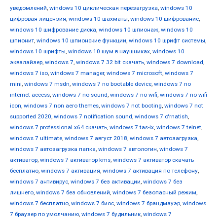
уведомлений
,
windows 10 циклическая перезагрузка
,
windows 10
цифровая лицензия
,
windows 10 шахматы
,
windows 10 шифрование
,
windows 10 шифрование диска
,
windows 10 шпионаж
,
windows 10
шпионит
,
windows 10 шпионские функции
,
windows 10 шрифт системы
,
windows 10 шрифты
,
windows 10 шум в наушниках
,
windows 10
эквалайзер
,
windows 7
,
windows 7 32 bit скачать
,
windows 7 download
,
windows 7 iso
,
windows 7 manager
,
windows 7 microsoft
,
windows 7
mini
,
windows 7 msdn
,
windows 7 no bootable device
,
windows 7 no
internet access
,
windows 7 no sound
,
windows 7 no wifi
,
windows 7 no wifi
icon
,
windows 7 non aero themes
,
windows 7 not booting
,
windows 7 not
supported 2020
,
windows 7 notification sound
,
windows 7 o'rnatish
,
windows 7 professional x64 скачать
,
windows 7 tas-ix
,
windows 7 telnet
,
windows 7 ultimate
,
windows 7 август 2018
,
windows 7 автозагрузка
,
windows 7 автозагрузка папка
,
windows 7 автологин
,
windows 7
активатор
,
windows 7 активатор kms
,
windows 7 активатор скачать
бесплатно
,
windows 7 активация
,
windows 7 активация по телефону
,
windows 7 антивирус
,
windows 7 без активации
,
windows 7 без
лишнего
,
windows 7 без обновлений
,
windows 7 безопасный режим
,
windows 7 бесплатно
,
windows 7 биос
,
windows 7 брандмауэр
,
windows
7 браузер по умолчанию
,
windows 7 будильник
,
windows 7