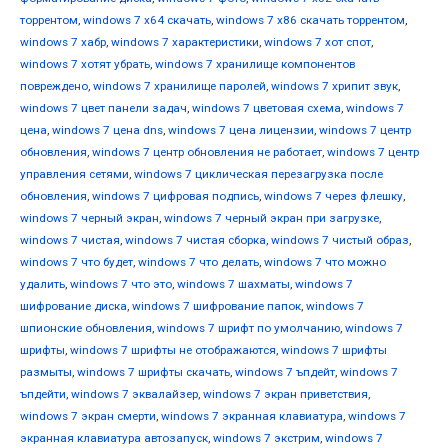
торрентом
,
windows 7 х64 скачать
,
windows 7 х86 скачать торрентом
,
windows 7 хабр
,
windows 7 характеристики
,
windows 7 хот спот
,
windows 7 хотят убрать
,
windows 7 хранилище компонентов
повреждено
,
windows 7 хранилище паролей
,
windows 7 хрипит звук
,
windows 7 цвет панели задач
,
windows 7 цветовая схема
,
windows 7
цена
,
windows 7 цена dns
,
windows 7 цена лицензии
,
windows 7 центр
обновления
,
windows 7 центр обновления не работает
,
windows 7 центр
управления сетями
,
windows 7 циклическая перезагрузка после
обновления
,
windows 7 цифровая подпись
,
windows 7 через флешку
,
windows 7 черный экран
,
windows 7 черный экран при загрузке
,
windows 7 чистая
,
windows 7 чистая сборка
,
windows 7 чистый образ
,
windows 7 что будет
,
windows 7 что делать
,
windows 7 что можно
удалить
,
windows 7 что это
,
windows 7 шахматы
,
windows 7
шифрование диска
,
windows 7 шифрование папок
,
windows 7
шпионские обновления
,
windows 7 шрифт по умолчанию
,
windows 7
шрифты
,
windows 7 шрифты не отображаются
,
windows 7 шрифты
размыты
,
windows 7 шрифты скачать
,
windows 7 ъпдейт
,
windows 7
ъпдейти
,
windows 7 эквалайзер
,
windows 7 экран приветствия
,
windows 7 экран смерти
,
windows 7 экранная клавиатура
,
windows 7
экранная клавиатура автозапуск
,
windows 7 экстрим
,
windows 7