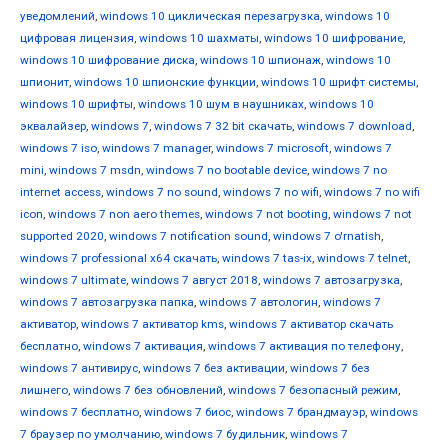
уведомлений
,
windows 10 циклическая перезагрузка
,
windows 10
цифровая лицензия
,
windows 10 шахматы
,
windows 10 шифрование
,
windows 10 шифрование диска
,
windows 10 шпионаж
,
windows 10
шпионит
,
windows 10 шпионские функции
,
windows 10 шрифт системы
,
windows 10 шрифты
,
windows 10 шум в наушниках
,
windows 10
эквалайзер
,
windows 7
,
windows 7 32 bit скачать
,
windows 7 download
,
windows 7 iso
,
windows 7 manager
,
windows 7 microsoft
,
windows 7
mini
,
windows 7 msdn
,
windows 7 no bootable device
,
windows 7 no
internet access
,
windows 7 no sound
,
windows 7 no wifi
,
windows 7 no wifi
icon
,
windows 7 non aero themes
,
windows 7 not booting
,
windows 7 not
supported 2020
,
windows 7 notification sound
,
windows 7 o'rnatish
,
windows 7 professional x64 скачать
,
windows 7 tas-ix
,
windows 7 telnet
,
windows 7 ultimate
,
windows 7 август 2018
,
windows 7 автозагрузка
,
windows 7 автозагрузка папка
,
windows 7 автологин
,
windows 7
активатор
,
windows 7 активатор kms
,
windows 7 активатор скачать
бесплатно
,
windows 7 активация
,
windows 7 активация по телефону
,
windows 7 антивирус
,
windows 7 без активации
,
windows 7 без
лишнего
,
windows 7 без обновлений
,
windows 7 безопасный режим
,
windows 7 бесплатно
,
windows 7 биос
,
windows 7 брандмауэр
,
windows
7 браузер по умолчанию
,
windows 7 будильник
,
windows 7