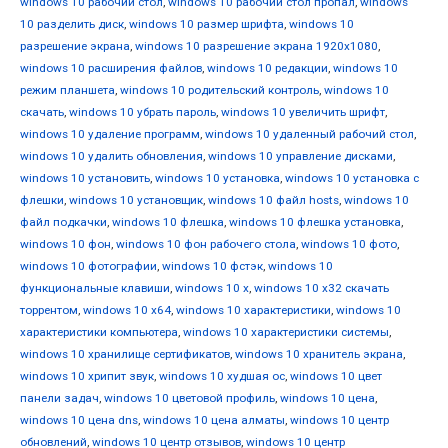
windows 10 рабочий стол
,
windows 10 рабочий стол пропал
,
windows
10 разделить диск
,
windows 10 размер шрифта
,
windows 10
разрешение экрана
,
windows 10 разрешение экрана 1920x1080
,
windows 10 расширения файлов
,
windows 10 редакции
,
windows 10
режим планшета
,
windows 10 родительский контроль
,
windows 10
скачать
,
windows 10 убрать пароль
,
windows 10 увеличить шрифт
,
windows 10 удаление программ
,
windows 10 удаленный рабочий стол
,
windows 10 удалить обновления
,
windows 10 управление дисками
,
windows 10 установить
,
windows 10 установка
,
windows 10 установка с
флешки
,
windows 10 установщик
,
windows 10 файл hosts
,
windows 10
файл подкачки
,
windows 10 флешка
,
windows 10 флешка установка
,
windows 10 фон
,
windows 10 фон рабочего стола
,
windows 10 фото
,
windows 10 фотографии
,
windows 10 фстэк
,
windows 10
функциональные клавиши
,
windows 10 х
,
windows 10 х32 скачать
торрентом
,
windows 10 х64
,
windows 10 характеристики
,
windows 10
характеристики компьютера
,
windows 10 характеристики системы
,
windows 10 хранилище сертификатов
,
windows 10 хранитель экрана
,
windows 10 хрипит звук
,
windows 10 худшая ос
,
windows 10 цвет
панели задач
,
windows 10 цветовой профиль
,
windows 10 цена
,
windows 10 цена dns
,
windows 10 цена алматы
,
windows 10 центр
обновлений
,
windows 10 центр отзывов
,
windows 10 центр