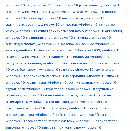
windows 10 ltsc
,
windows 10 pro
,
windows 10 pro активатор
,
windows 10
pro ключ
,
windows 10 telnet
,
windows 10 tweaker
,
windows 10 update
,
windows 10 автовход
,
windows 10 автозагрузка
,
windows 10
администрирование
,
windows 10 активатор
,
windows 10 активатор
ключ
,
windows 10 активатор скачать бесплатно
,
windows 10 активация
,
windows 10 активация ключ
,
windows 10 антивирус
,
windows 10
антивирус скачать
,
windows 10 в безопасном режиме
,
windows 10
версии
,
windows 10 версии 1909
,
windows 10 версия 1903
,
windows 10
виджеты
,
windows 10 виды
,
windows 10 википедия
,
windows 10
виртуальная машина
,
windows 10 восстановление системы
,
windows
10 вход без пароля
,
windows 10 гаджеты
,
windows 10 гаснет экран
,
windows 10 где скачать
,
windows 10 гибернация
,
windows 10 глючит
,
windows 10 год выпуска
,
windows 10 горячие клавиши
,
windows 10
грузит диск
,
windows 10 грузит процессор
,
windows 10 групповые
политики
,
windows 10 експертний висновок
,
windows 10 если не
активировать
,
windows 10 ест интернет
,
windows 10 ест много
оперативки
,
windows 10 есть ли офис
,
windows 10 есть только
системные звуки
,
windows 10 забыл пароль
,
windows 10 зависает
,
windows 10 зависает при входе в систему
,
windows 10 зависает при
загрузке
,
windows 10 зависает при установке
,
windows 10