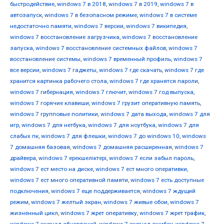
быстродействие
,
windows 7 в 2018
,
windows 7 в 2019
,
windows 7 в
автозапуск
,
windows 7 в безопасном режиме
,
windows 7 в системе
недостаточно памяти
,
windows 7 версии
,
windows 7 википедия
,
windows 7 восстановление загрузчика
,
windows 7 восстановление
запуска
,
windows 7 восстановление системных файлов
,
windows 7
восстановление системы
,
windows 7 временный профиль
,
windows 7
все версии
,
windows 7 гаджеты
,
windows 7 где скачать
,
windows 7 где
хранится картинка рабочего стола
,
windows 7 где хранятся пароли
,
windows 7 гибернация
,
windows 7 глючит
,
windows 7 год выпуска
,
windows 7 горячие клавиши
,
windows 7 грузит оперативную память
,
windows 7 групповые политики
,
windows 7 дата выхода
,
windows 7 для
игр
,
windows 7 для нетбука
,
windows 7 для ноутбука
,
windows 7 для
слабых пк
,
windows 7 для флешки
,
windows 7 до windows 10
,
windows
7 домашняя базовая
,
windows 7 домашняя расширенная
,
windows 7
драйвера
,
windows 7 ерекшеліктері
,
windows 7 если забыл пароль
,
windows 7 ест место на диске
,
windows 7 ест много оперативки
,
windows 7 ест много оперативной памяти
,
windows 7 есть доступные
подключения
,
windows 7 еще поддерживается
,
windows 7 ждущий
режим
,
windows 7 желтый экран
,
windows 7 живые обои
,
windows 7
жизненный цикл
,
windows 7 жрет оперативку
,
windows 7 жрет трафик
,