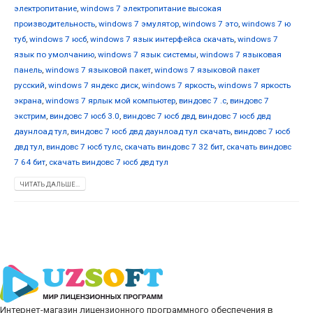
электропитание
,
windows 7 электропитание высокая
производительность
,
windows 7 эмулятор
,
windows 7 это
,
windows 7 ю
туб
,
windows 7 юсб
,
windows 7 язык интерфейса скачать
,
windows 7
язык по умолчанию
,
windows 7 язык системы
,
windows 7 языковая
панель
,
windows 7 языковой пакет
,
windows 7 языковой пакет
русский
,
windows 7 яндекс диск
,
windows 7 яркость
,
windows 7 яркость
экрана
,
windows 7 ярлык мой компьютер
,
виндовс 7 .с
,
виндовс 7
экстрим
,
виндовс 7 юсб 3.0
,
виндовс 7 юсб двд
,
виндовс 7 юсб двд
даунлоад тул
,
виндовс 7 юсб двд даунлоад тул скачать
,
виндовс 7 юсб
двд тул
,
виндовс 7 юсб тулс
,
скачать виндовс 7 32 бит
,
скачать виндовс
7 64 бит
,
скачать виндовс 7 юсб двд тул
ЧИТАТЬ ДАЛЬШЕ...
Интернет-магазин лицензионного программного обеспечения в