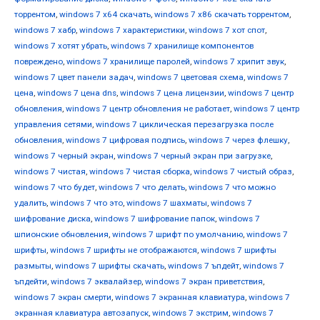
торрентом
,
windows 7 х64 скачать
,
windows 7 х86 скачать торрентом
,
windows 7 хабр
,
windows 7 характеристики
,
windows 7 хот спот
,
windows 7 хотят убрать
,
windows 7 хранилище компонентов
повреждено
,
windows 7 хранилище паролей
,
windows 7 хрипит звук
,
windows 7 цвет панели задач
,
windows 7 цветовая схема
,
windows 7
цена
,
windows 7 цена dns
,
windows 7 цена лицензии
,
windows 7 центр
обновления
,
windows 7 центр обновления не работает
,
windows 7 центр
управления сетями
,
windows 7 циклическая перезагрузка после
обновления
,
windows 7 цифровая подпись
,
windows 7 через флешку
,
windows 7 черный экран
,
windows 7 черный экран при загрузке
,
windows 7 чистая
,
windows 7 чистая сборка
,
windows 7 чистый образ
,
windows 7 что будет
,
windows 7 что делать
,
windows 7 что можно
удалить
,
windows 7 что это
,
windows 7 шахматы
,
windows 7
шифрование диска
,
windows 7 шифрование папок
,
windows 7
шпионские обновления
,
windows 7 шрифт по умолчанию
,
windows 7
шрифты
,
windows 7 шрифты не отображаются
,
windows 7 шрифты
размыты
,
windows 7 шрифты скачать
,
windows 7 ъпдейт
,
windows 7
ъпдейти
,
windows 7 эквалайзер
,
windows 7 экран приветствия
,
windows 7 экран смерти
,
windows 7 экранная клавиатура
,
windows 7
экранная клавиатура автозапуск
,
windows 7 экстрим
,
windows 7