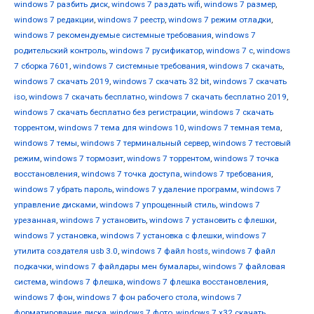
windows 7 разбить диск
,
windows 7 раздать wifi
,
windows 7 размер
,
windows 7 редакции
,
windows 7 реестр
,
windows 7 режим отладки
,
windows 7 рекомендуемые системные требования
,
windows 7
родительский контроль
,
windows 7 русификатор
,
windows 7 с
,
windows
7 сборка 7601
,
windows 7 системные требования
,
windows 7 скачать
,
windows 7 скачать 2019
,
windows 7 скачать 32 bit
,
windows 7 скачать
iso
,
windows 7 скачать бесплатно
,
windows 7 скачать бесплатно 2019
,
windows 7 скачать бесплатно без регистрации
,
windows 7 скачать
торрентом
,
windows 7 тема для windows 10
,
windows 7 темная тема
,
windows 7 темы
,
windows 7 терминальный сервер
,
windows 7 тестовый
режим
,
windows 7 тормозит
,
windows 7 торрентом
,
windows 7 точка
восстановления
,
windows 7 точка доступа
,
windows 7 требования
,
windows 7 убрать пароль
,
windows 7 удаление программ
,
windows 7
управление дисками
,
windows 7 упрощенный стиль
,
windows 7
урезанная
,
windows 7 установить
,
windows 7 установить с флешки
,
windows 7 установка
,
windows 7 установка с флешки
,
windows 7
утилита создателя usb 3.0
,
windows 7 файл hosts
,
windows 7 файл
подкачки
,
windows 7 файлдары мен бумалары
,
windows 7 файловая
система
,
windows 7 флешка
,
windows 7 флешка восстановления
,
windows 7 фон
,
windows 7 фон рабочего стола
,
windows 7
форматирование диска
,
windows 7 фото
,
windows 7 х32 скачать