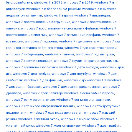
быстродействие
,
windows 7 в 2018
,
windows 7 в 2019
,
windows 7 в
автозапуск
,
windows 7 в безопасном режиме
,
windows 7 в системе
недостаточно памяти
,
windows 7 версии
,
windows 7 википедия
,
windows 7 восстановление загрузчика
,
windows 7 восстановление
запуска
,
windows 7 восстановление системных файлов
,
windows 7
восстановление системы
,
windows 7 временный профиль
,
windows 7
все версии
,
windows 7 гаджеты
,
windows 7 где скачать
,
windows 7 где
хранится картинка рабочего стола
,
windows 7 где хранятся пароли
,
windows 7 гибернация
,
windows 7 глючит
,
windows 7 год выпуска
,
windows 7 горячие клавиши
,
windows 7 грузит оперативную память
,
windows 7 групповые политики
,
windows 7 дата выхода
,
windows 7 для
игр
,
windows 7 для нетбука
,
windows 7 для ноутбука
,
windows 7 для
слабых пк
,
windows 7 для флешки
,
windows 7 до windows 10
,
windows
7 домашняя базовая
,
windows 7 домашняя расширенная
,
windows 7
драйвера
,
windows 7 ерекшеліктері
,
windows 7 если забыл пароль
,
windows 7 ест место на диске
,
windows 7 ест много оперативки
,
windows 7 ест много оперативной памяти
,
windows 7 есть доступные
подключения
,
windows 7 еще поддерживается
,
windows 7 ждущий
режим
,
windows 7 желтый экран
,
windows 7 живые обои
,
windows 7
жизненный цикл
,
windows 7 жрет оперативку
,
windows 7 жрет трафик
,