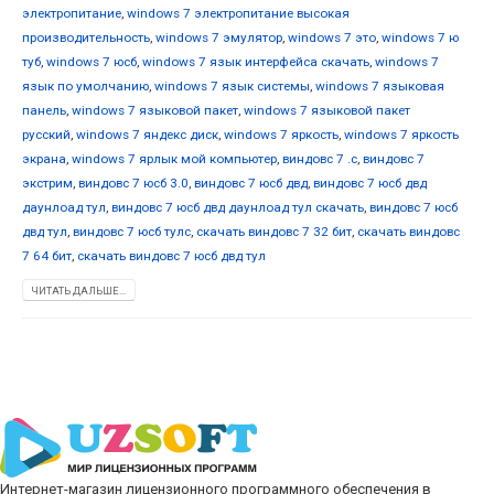
электропитание
,
windows 7 электропитание высокая
производительность
,
windows 7 эмулятор
,
windows 7 это
,
windows 7 ю
туб
,
windows 7 юсб
,
windows 7 язык интерфейса скачать
,
windows 7
язык по умолчанию
,
windows 7 язык системы
,
windows 7 языковая
панель
,
windows 7 языковой пакет
,
windows 7 языковой пакет
русский
,
windows 7 яндекс диск
,
windows 7 яркость
,
windows 7 яркость
экрана
,
windows 7 ярлык мой компьютер
,
виндовс 7 .с
,
виндовс 7
экстрим
,
виндовс 7 юсб 3.0
,
виндовс 7 юсб двд
,
виндовс 7 юсб двд
даунлоад тул
,
виндовс 7 юсб двд даунлоад тул скачать
,
виндовс 7 юсб
двд тул
,
виндовс 7 юсб тулс
,
скачать виндовс 7 32 бит
,
скачать виндовс
7 64 бит
,
скачать виндовс 7 юсб двд тул
ЧИТАТЬ ДАЛЬШЕ...
Интернет-магазин лицензионного программного обеспечения в