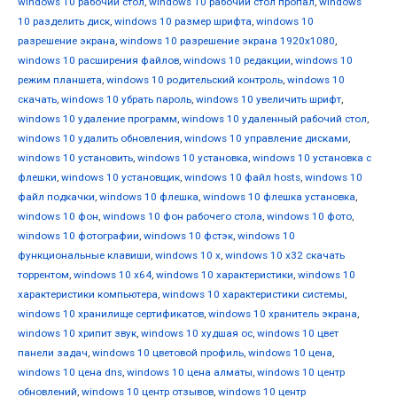
windows 10 рабочий стол
,
windows 10 рабочий стол пропал
,
windows
10 разделить диск
,
windows 10 размер шрифта
,
windows 10
разрешение экрана
,
windows 10 разрешение экрана 1920x1080
,
windows 10 расширения файлов
,
windows 10 редакции
,
windows 10
режим планшета
,
windows 10 родительский контроль
,
windows 10
скачать
,
windows 10 убрать пароль
,
windows 10 увеличить шрифт
,
windows 10 удаление программ
,
windows 10 удаленный рабочий стол
,
windows 10 удалить обновления
,
windows 10 управление дисками
,
windows 10 установить
,
windows 10 установка
,
windows 10 установка с
флешки
,
windows 10 установщик
,
windows 10 файл hosts
,
windows 10
файл подкачки
,
windows 10 флешка
,
windows 10 флешка установка
,
windows 10 фон
,
windows 10 фон рабочего стола
,
windows 10 фото
,
windows 10 фотографии
,
windows 10 фстэк
,
windows 10
функциональные клавиши
,
windows 10 х
,
windows 10 х32 скачать
торрентом
,
windows 10 х64
,
windows 10 характеристики
,
windows 10
характеристики компьютера
,
windows 10 характеристики системы
,
windows 10 хранилище сертификатов
,
windows 10 хранитель экрана
,
windows 10 хрипит звук
,
windows 10 худшая ос
,
windows 10 цвет
панели задач
,
windows 10 цветовой профиль
,
windows 10 цена
,
windows 10 цена dns
,
windows 10 цена алматы
,
windows 10 центр
обновлений
,
windows 10 центр отзывов
,
windows 10 центр