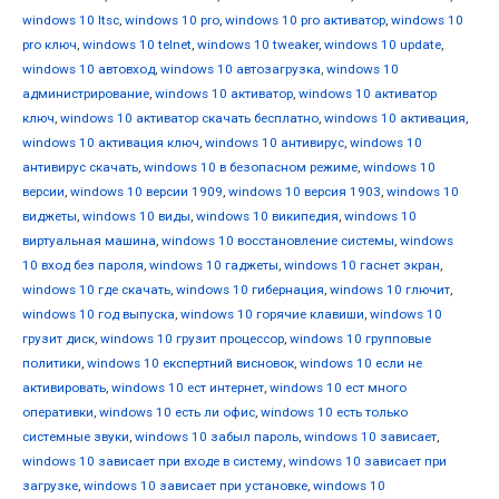
windows 10 ltsc
,
windows 10 pro
,
windows 10 pro активатор
,
windows 10
pro ключ
,
windows 10 telnet
,
windows 10 tweaker
,
windows 10 update
,
windows 10 автовход
,
windows 10 автозагрузка
,
windows 10
администрирование
,
windows 10 активатор
,
windows 10 активатор
ключ
,
windows 10 активатор скачать бесплатно
,
windows 10 активация
,
windows 10 активация ключ
,
windows 10 антивирус
,
windows 10
антивирус скачать
,
windows 10 в безопасном режиме
,
windows 10
версии
,
windows 10 версии 1909
,
windows 10 версия 1903
,
windows 10
виджеты
,
windows 10 виды
,
windows 10 википедия
,
windows 10
виртуальная машина
,
windows 10 восстановление системы
,
windows
10 вход без пароля
,
windows 10 гаджеты
,
windows 10 гаснет экран
,
windows 10 где скачать
,
windows 10 гибернация
,
windows 10 глючит
,
windows 10 год выпуска
,
windows 10 горячие клавиши
,
windows 10
грузит диск
,
windows 10 грузит процессор
,
windows 10 групповые
политики
,
windows 10 експертний висновок
,
windows 10 если не
активировать
,
windows 10 ест интернет
,
windows 10 ест много
оперативки
,
windows 10 есть ли офис
,
windows 10 есть только
системные звуки
,
windows 10 забыл пароль
,
windows 10 зависает
,
windows 10 зависает при входе в систему
,
windows 10 зависает при
загрузке
,
windows 10 зависает при установке
,
windows 10