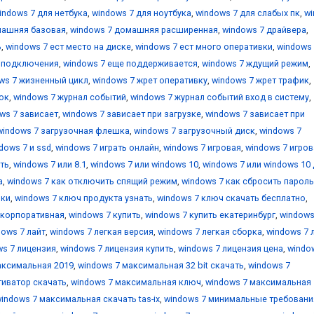
indows 7 для нетбука
,
windows 7 для ноутбука
,
windows 7 для слабых пк
,
w
машняя базовая
,
windows 7 домашняя расширенная
,
windows 7 драйвера
,
ь
,
windows 7 ест место на диске
,
windows 7 ест много оперативки
,
windows 
е подключения
,
windows 7 еще поддерживается
,
windows 7 ждущий режим
,
ws 7 жизненный цикл
,
windows 7 жрет оперативку
,
windows 7 жрет трафик
,
ок
,
windows 7 журнал событий
,
windows 7 журнал событий вход в систему
,
ws 7 зависает
,
windows 7 зависает при загрузке
,
windows 7 зависает при
windows 7 загрузочная флешка
,
windows 7 загрузочный диск
,
windows 7
dows 7 и ssd
,
windows 7 играть онлайн
,
windows 7 игровая
,
windows 7 игров
ть
,
windows 7 или 8.1
,
windows 7 или windows 10
,
windows 7 или windows 10
а
,
windows 7 как отключить спящий режим
,
windows 7 как сбросить пароль
вки
,
windows 7 ключ продукта узнать
,
windows 7 ключ скачать бесплатно
,
 корпоративная
,
windows 7 купить
,
windows 7 купить екатеринбург
,
windows
dows 7 лайт
,
windows 7 легкая версия
,
windows 7 легкая сборка
,
windows 7 
ws 7 лицензия
,
windows 7 лицензия купить
,
windows 7 лицензия цена
,
windo
аксимальная 2019
,
windows 7 максимальная 32 bit скачать
,
windows 7
тиватор скачать
,
windows 7 максимальная ключ
,
windows 7 максимальная
indows 7 максимальная скачать tas-ix
,
windows 7 минимальные требовани