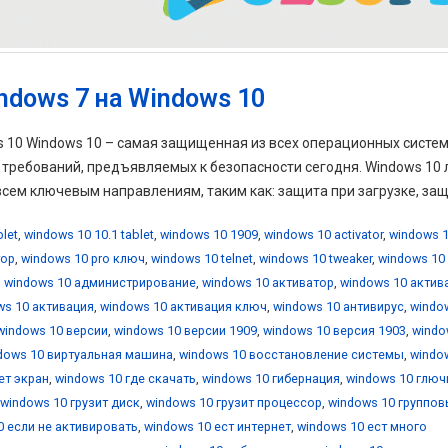
ndows 7 на Windows 10
ws 10 Windows 10 – самая защищенная из всех операционных систе
х требований, предъявляемых к безопасности сегодня. Windows 10
ем ключевым направлениям, таким как: защита при загрузке, защи
blet
,
windows 10 10.1 tablet
,
windows 10 1909
,
windows 10 activator
,
windows 1
тор
,
windows 10 pro ключ
,
windows 10 telnet
,
windows 10 tweaker
,
windows 10
,
windows 10 администрирование
,
windows 10 активатор
,
windows 10 актив
ws 10 активация
,
windows 10 активация ключ
,
windows 10 антивирус
,
windo
windows 10 версии
,
windows 10 версии 1909
,
windows 10 версия 1903
,
windo
dows 10 виртуальная машина
,
windows 10 восстановление системы
,
windo
ет экран
,
windows 10 где скачать
,
windows 10 гибернация
,
windows 10 глюч
windows 10 грузит диск
,
windows 10 грузит процессор
,
windows 10 группо
0 если не активировать
,
windows 10 ест интернет
,
windows 10 ест много