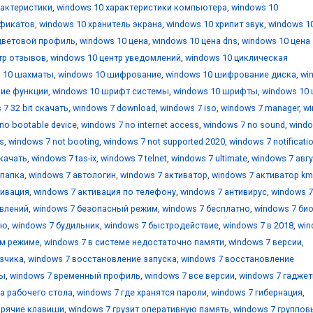
рактеристики
,
windows 10 характеристики компьютера
,
windows 10
ификатов
,
windows 10 хранитель экрана
,
windows 10 хрипит звук
,
windows 1
цветовой профиль
,
windows 10 цена
,
windows 10 цена dns
,
windows 10 цена
тр отзывов
,
windows 10 центр уведомлений
,
windows 10 циклическая
 10 шахматы
,
windows 10 шифрование
,
windows 10 шифрование диска
,
wi
кие функции
,
windows 10 шрифт системы
,
windows 10 шрифты
,
windows 10 
 7 32 bit скачать
,
windows 7 download
,
windows 7 iso
,
windows 7 manager
,
w
no bootable device
,
windows 7 no internet access
,
windows 7 no sound
,
windo
s
,
windows 7 not booting
,
windows 7 not supported 2020
,
windows 7 notificati
скачать
,
windows 7 tas-ix
,
windows 7 telnet
,
windows 7 ultimate
,
windows 7 авг
 папка
,
windows 7 автологин
,
windows 7 активатор
,
windows 7 активатор k
тивация
,
windows 7 активация по телефону
,
windows 7 антивирус
,
windows 7
овлений
,
windows 7 безопасный режим
,
windows 7 бесплатно
,
windows 7 би
ию
,
windows 7 будильник
,
windows 7 быстродействие
,
windows 7 в 2018
,
win
ом режиме
,
windows 7 в системе недостаточно памяти
,
windows 7 версии
,
узчика
,
windows 7 восстановление запуска
,
windows 7 восстановление
мы
,
windows 7 временный профиль
,
windows 7 все версии
,
windows 7 гадже
ка рабочего стола
,
windows 7 где хранятся пароли
,
windows 7 гибернация
,
орячие клавиши
,
windows 7 грузит оперативную память
,
windows 7 группов