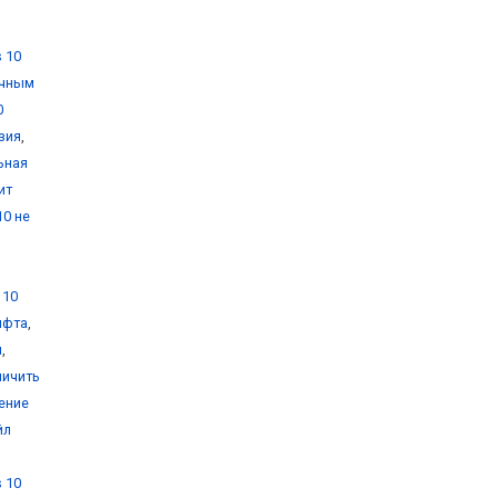
 10
очным
0
зия
,
ьная
ит
10 не
 10
ифта
,
и
,
личить
ение
йл
 10