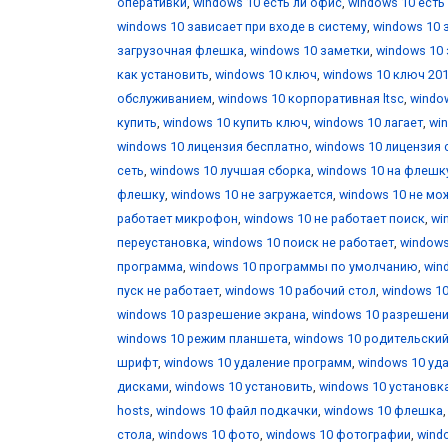
оперативки
,
windows 10 есть ли офис
,
windows 10 есть
windows 10 зависает при входе в систему
,
windows 10 
загрузочная флешка
,
windows 10 заметки
,
windows 10 
как установить
,
windows 10 ключ
,
windows 10 ключ 20
обслуживанием
,
windows 10 корпоративная ltsc
,
windo
купить
,
windows 10 купить ключ
,
windows 10 лагает
,
wi
windows 10 лицензия бесплатно
,
windows 10 лицензия 
сеть
,
windows 10 лучшая сборка
,
windows 10 на флешк
флешку
,
windows 10 не загружается
,
windows 10 не мо
работает микрофон
,
windows 10 не работает поиск
,
wi
переустановка
,
windows 10 поиск не работает
,
windows
программа
,
windows 10 программы по умолчанию
,
win
пуск не работает
,
windows 10 рабочий стол
,
windows 10
windows 10 разрешение экрана
,
windows 10 разрешени
windows 10 режим планшета
,
windows 10 родительски
шрифт
,
windows 10 удаление программ
,
windows 10 уд
дисками
,
windows 10 установить
,
windows 10 установк
hosts
,
windows 10 файл подкачки
,
windows 10 флешка
стола
,
windows 10 фото
,
windows 10 фотографии
,
wind