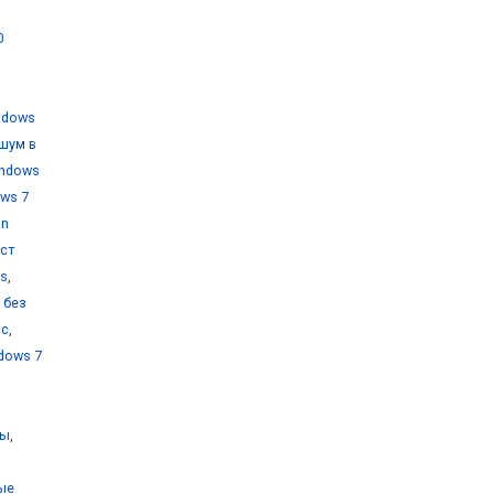
0
ndows
шум в
indows
ws 7
on
уст
ms
,
 без
ос
,
dows 7
ты
,
ые