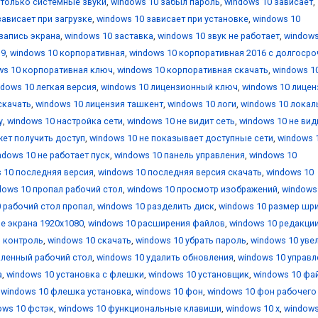
 только системные звуки
,
windows 10 забыл пароль
,
windows 10 зависает
,
зависает при загрузке
,
windows 10 зависает при установке
,
windows 10
запись экрана
,
windows 10 заставка
,
windows 10 звук не работает
,
windows
19
,
windows 10 корпоративная
,
windows 10 корпоративная 2016 с долгоср
ws 10 корпоративная ключ
,
windows 10 корпоративная скачать
,
windows 1
ndows 10 легкая версия
,
windows 10 лицензионный ключ
,
windows 10 лицен
скачать
,
windows 10 лицензия ташкент
,
windows 10 логи
,
windows 10 локал
у
,
windows 10 настройка сети
,
windows 10 не видит сеть
,
windows 10 не вид
жет получить доступ
,
windows 10 не показывает доступные сети
,
windows 
ndows 10 не работает пуск
,
windows 10 панель управления
,
windows 10
 10 последняя версия
,
windows 10 последняя версия скачать
,
windows 10
dows 10 пропал рабочий стол
,
windows 10 просмотр изображений
,
windows
 рабочий стол пропал
,
windows 10 разделить диск
,
windows 10 размер шр
е экрана 1920x1080
,
windows 10 расширения файлов
,
windows 10 редакци
й контроль
,
windows 10 скачать
,
windows 10 убрать пароль
,
windows 10 уве
аленный рабочий стол
,
windows 10 удалить обновления
,
windows 10 управл
а
,
windows 10 установка с флешки
,
windows 10 установщик
,
windows 10 фа
,
windows 10 флешка установка
,
windows 10 фон
,
windows 10 фон рабочего
ows 10 фстэк
,
windows 10 функциональные клавиши
,
windows 10 х
,
windows