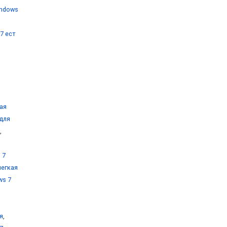
indows
7 ест
ая
 для
,
 7
легкая
ws 7
я
,