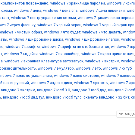
е компонентов повреждено
,
windows 7 хранилище паролей
,
windows 7 хрип
я схема
,
windows 7 цена
,
windows 7 цена dns
,
windows 7 цена лицензии
,
wind
отает
,
windows 7 центр управления сетями
,
windows 7 циклическая переза
ows 7 через флешку
,
windows 7 черный экран
,
windows 7 черный экран при
windows 7 чистый образ
,
windows 7 что будет
,
windows 7 что делать
,
window
маты
,
windows 7 шифрование диска
,
windows 7 шифрование папок
,
window
ию
,
windows 7 шрифты
,
windows 7 шрифты не отображаются
,
windows 7 ш
йт
,
windows 7 ъпдейти
,
windows 7 эквалайзер
,
windows 7 экран приветствия
ра
,
windows 7 экранная клавиатура автозапуск
,
windows 7 экстрим
,
window
производительность
,
windows 7 эмулятор
,
windows 7 это
,
windows 7 ю туб
,
indows 7 язык по умолчанию
,
windows 7 язык системы
,
windows 7 языков
й пакет русский
,
windows 7 яндекс диск
,
windows 7 яркость
,
windows 7 яр
,
виндовс 7 экстрим
,
виндовс 7 юсб 3.0
,
виндовс 7 юсб двд
,
виндовс 7 юсб
ь
,
виндовс 7 юсб двд тул
,
виндовс 7 юсб тулс
,
скачать виндовс 7 32 бит
,
с
ЧИТАТЬ ДА