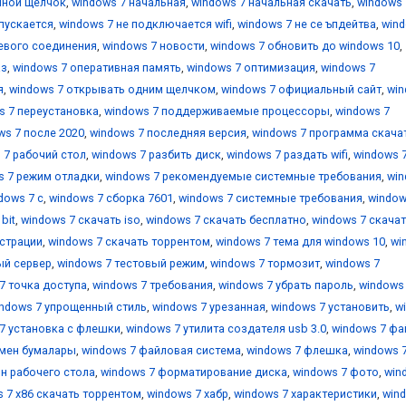
йной щелчок
,
windows 7 начальная
,
windows 7 начальная скачать
,
windows 
апускается
,
windows 7 не подключается wifi
,
windows 7 не се ъпдейтва
,
wind
тевого соединения
,
windows 7 новости
,
windows 7 обновить до windows 10
,
аз
,
windows 7 оперативная память
,
windows 7 оптимизация
,
windows 7
я
,
windows 7 открывать одним щелчком
,
windows 7 официальный сайт
,
wi
s 7 переустановка
,
windows 7 поддерживаемые процессоры
,
windows 7
ws 7 после 2020
,
windows 7 последняя версия
,
windows 7 программа скача
 7 рабочий стол
,
windows 7 разбить диск
,
windows 7 раздать wifi
,
windows 
s 7 режим отладки
,
windows 7 рекомендуемые системные требования
,
wi
dows 7 с
,
windows 7 сборка 7601
,
windows 7 системные требования
,
window
bit
,
windows 7 скачать iso
,
windows 7 скачать бесплатно
,
windows 7 скача
истрации
,
windows 7 скачать торрентом
,
windows 7 тема для windows 10
,
wi
ый сервер
,
windows 7 тестовый режим
,
windows 7 тормозит
,
windows 7
7 точка доступа
,
windows 7 требования
,
windows 7 убрать пароль
,
windows
ndows 7 упрощенный стиль
,
windows 7 урезанная
,
windows 7 установить
,
w
7 установка с флешки
,
windows 7 утилита создателя usb 3.0
,
windows 7 фа
 мен бумалары
,
windows 7 файловая система
,
windows 7 флешка
,
windows 
н рабочего стола
,
windows 7 форматирование диска
,
windows 7 фото
,
win
 7 х86 скачать торрентом
,
windows 7 хабр
,
windows 7 характеристики
,
win