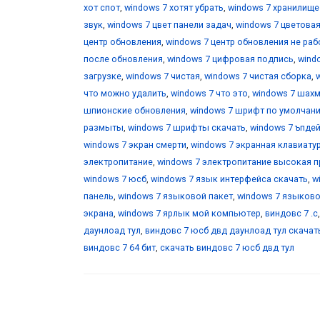
хот спот
,
windows 7 хотят убрать
,
windows 7 хранилищ
звук
,
windows 7 цвет панели задач
,
windows 7 цветова
центр обновления
,
windows 7 центр обновления не раб
после обновления
,
windows 7 цифровая подпись
,
wind
загрузке
,
windows 7 чистая
,
windows 7 чистая сборка
,
что можно удалить
,
windows 7 что это
,
windows 7 шах
шпионские обновления
,
windows 7 шрифт по умолчан
размыты
,
windows 7 шрифты скачать
,
windows 7 ъпде
windows 7 экран смерти
,
windows 7 экранная клавиату
электропитание
,
windows 7 электропитание высокая 
windows 7 юсб
,
windows 7 язык интерфейса скачать
,
w
панель
,
windows 7 языковой пакет
,
windows 7 языково
экрана
,
windows 7 ярлык мой компьютер
,
виндовс 7 .с
даунлоад тул
,
виндовс 7 юсб двд даунлоад тул скачат
виндовс 7 64 бит
,
скачать виндовс 7 юсб двд тул