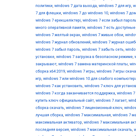
политики
,
windows 7 дата выхода
,
windows 7 для игр
,
w
7 для флешки
,
windows 7 до windows 10
,
windows 7 до
windows 7 ерекшеліктері
,
windows 7 если забыл парол
много оперативной памяти
,
windows 7 есть доступны
windows 7 желтый экран
,
windows 7 живые обои
,
windo
windows 7 журнал обновлений
,
windows 7 журнал ошиб
windows 7 забыл пароль
,
windows 7 забыть сеть
,
windo
установке
,
windows 7 загрузка в безопасном режиме
,
закрывают
,
windows 7 замена материнской платы
,
win
сборка x64 2019
,
windows 7 игры
,
windows 7 игры скача
игр
,
windows 7 или windows 10 для слабого компьютер
windows 7 как установить
,
windows 7 ключ для устано
windows 7 когда заканчивается поддержка
,
windows 7
купить ключ официальный сайт
,
windows 7 лагает
,
win
сборка скачать
,
windows 7 лицензионный ключ
,
windo
лучшая сборка
,
windows 7 максимальная
,
windows 7 м
максимальная активатор
,
windows 7 максимальная ак
последняя версия
,
windows 7 максимальная скачать
,
w