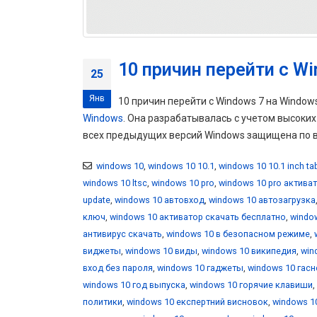
10 причин перейти с Wi
25
Янв
10 причин перейти с Windows 7 на Windo
Windows
. Она разрабатывалась с учетом высоки
всех предыдущих версий Windows защищена по вс
windows 10
,
windows 10 10.1
,
windows 10 10.1 inch ta
windows 10 ltsc
,
windows 10 pro
,
windows 10 pro актива
update
,
windows 10 автовход
,
windows 10 автозагрузка
ключ
,
windows 10 активатор скачать бесплатно
,
windo
антивирус скачать
,
windows 10 в безопасном режиме
,
виджеты
,
windows 10 виды
,
windows 10 википедия
,
win
вход без пароля
,
windows 10 гаджеты
,
windows 10 гасн
windows 10 год выпуска
,
windows 10 горячие клавиши
,
политики
,
windows 10 експертний висновок
,
windows 1