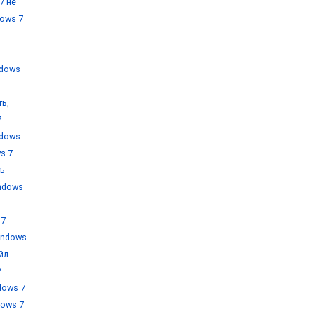
7 не
ows 7
ndows
ть
,
7
ndows
s 7
ть
ndows
 7
indows
йл
7
dows 7
dows 7