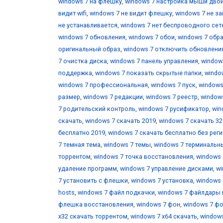
windows 7 на флешку
,
windows 7 настройка мыши дво
видит wifi
,
windows 7 не видит флешку
,
windows 7 не з
не устанавливается
,
windows 7 нет беспроводного се
windows 7 обновления
,
windows 7 обои
,
windows 7 обр
оригинальный образ
,
windows 7 отключить обновлени
7 очистка диска
,
windows 7 панель управления
,
window
поддержка
,
windows 7 показать скрытые папки
,
windo
windows 7 профессиональная
,
windows 7 пуск
,
windows
размер
,
windows 7 редакции
,
windows 7 реестр
,
window
7 родительский контроль
,
windows 7 русификатор
,
win
скачать
,
windows 7 скачать 2019
,
windows 7 скачать 32 
бесплатно 2019
,
windows 7 скачать бесплатно без рег
7 темная тема
,
windows 7 темы
,
windows 7 терминальн
торрентом
,
windows 7 точка восстановления
,
windows 
удаление программ
,
windows 7 управление дисками
,
wi
7 установить с флешки
,
windows 7 установка
,
windows 
hosts
,
windows 7 файл подкачки
,
windows 7 файлдары
флешка восстановления
,
windows 7 фон
,
windows 7 фо
х32 скачать торрентом
,
windows 7 х64 скачать
,
windows