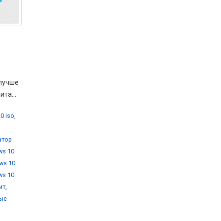
м
 лучше
та...
0 iso
,
атор
ws 10
ws 10
ws 10
ит
,
вые