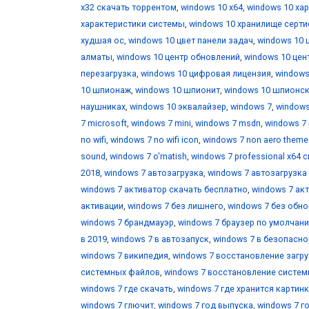
х32 скачать торрентом
,
windows 10 х64
,
windows 10 ха
характеристики системы
,
windows 10 хранилище серт
худшая ос
,
windows 10 цвет панели задач
,
windows 10 
алматы
,
windows 10 центр обновлений
,
windows 10 цен
перезагрузка
,
windows 10 цифровая лицензия
,
windows
10 шпионаж
,
windows 10 шпионит
,
windows 10 шпионс
наушниках
,
windows 10 эквалайзер
,
windows 7
,
windows
7 microsoft
,
windows 7 mini
,
windows 7 msdn
,
windows 7 
no wifi
,
windows 7 no wifi icon
,
windows 7 non aero theme
sound
,
windows 7 o'rnatish
,
windows 7 professional x64 
2018
,
windows 7 автозагрузка
,
windows 7 автозагрузка
windows 7 активатор скачать бесплатно
,
windows 7 ак
активации
,
windows 7 без лишнего
,
windows 7 без обн
windows 7 брандмауэр
,
windows 7 браузер по умолчан
в 2019
,
windows 7 в автозапуск
,
windows 7 в безопасн
windows 7 википедия
,
windows 7 восстановление загр
системных файлов
,
windows 7 восстановление систе
windows 7 где скачать
,
windows 7 где хранится картин
windows 7 глючит
,
windows 7 год выпуска
,
windows 7 г