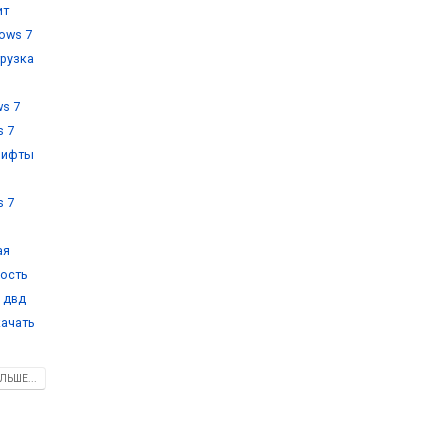
ит
ows 7
грузка
s 7
s 7
рифты
,
s 7
ая
кость
 двд
качать
ЛЬШЕ...