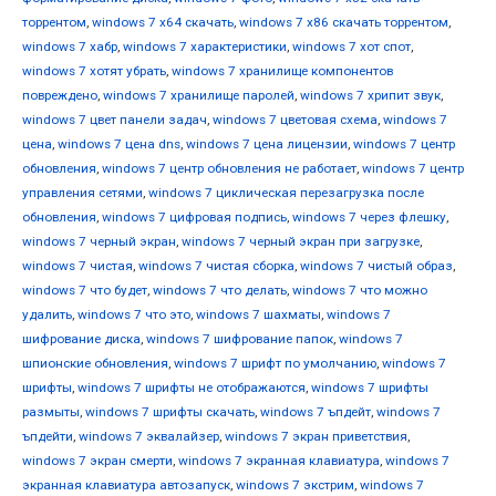
торрентом
,
windows 7 х64 скачать
,
windows 7 х86 скачать торрентом
,
windows 7 хабр
,
windows 7 характеристики
,
windows 7 хот спот
,
windows 7 хотят убрать
,
windows 7 хранилище компонентов
повреждено
,
windows 7 хранилище паролей
,
windows 7 хрипит звук
,
windows 7 цвет панели задач
,
windows 7 цветовая схема
,
windows 7
цена
,
windows 7 цена dns
,
windows 7 цена лицензии
,
windows 7 центр
обновления
,
windows 7 центр обновления не работает
,
windows 7 центр
управления сетями
,
windows 7 циклическая перезагрузка после
обновления
,
windows 7 цифровая подпись
,
windows 7 через флешку
,
windows 7 черный экран
,
windows 7 черный экран при загрузке
,
windows 7 чистая
,
windows 7 чистая сборка
,
windows 7 чистый образ
,
windows 7 что будет
,
windows 7 что делать
,
windows 7 что можно
удалить
,
windows 7 что это
,
windows 7 шахматы
,
windows 7
шифрование диска
,
windows 7 шифрование папок
,
windows 7
шпионские обновления
,
windows 7 шрифт по умолчанию
,
windows 7
шрифты
,
windows 7 шрифты не отображаются
,
windows 7 шрифты
размыты
,
windows 7 шрифты скачать
,
windows 7 ъпдейт
,
windows 7
ъпдейти
,
windows 7 эквалайзер
,
windows 7 экран приветствия
,
windows 7 экран смерти
,
windows 7 экранная клавиатура
,
windows 7
экранная клавиатура автозапуск
,
windows 7 экстрим
,
windows 7