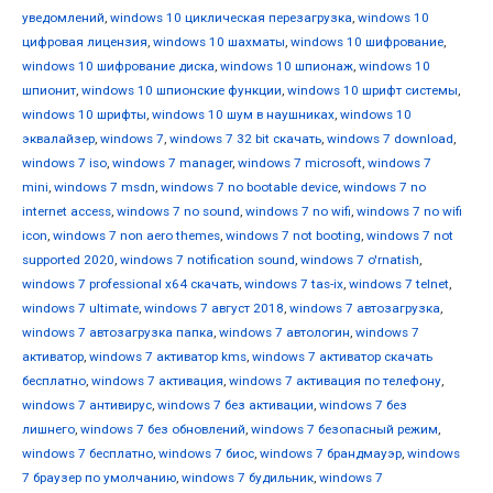
уведомлений
,
windows 10 циклическая перезагрузка
,
windows 10
цифровая лицензия
,
windows 10 шахматы
,
windows 10 шифрование
,
windows 10 шифрование диска
,
windows 10 шпионаж
,
windows 10
шпионит
,
windows 10 шпионские функции
,
windows 10 шрифт системы
,
windows 10 шрифты
,
windows 10 шум в наушниках
,
windows 10
эквалайзер
,
windows 7
,
windows 7 32 bit скачать
,
windows 7 download
,
windows 7 iso
,
windows 7 manager
,
windows 7 microsoft
,
windows 7
mini
,
windows 7 msdn
,
windows 7 no bootable device
,
windows 7 no
internet access
,
windows 7 no sound
,
windows 7 no wifi
,
windows 7 no wifi
icon
,
windows 7 non aero themes
,
windows 7 not booting
,
windows 7 not
supported 2020
,
windows 7 notification sound
,
windows 7 o'rnatish
,
windows 7 professional x64 скачать
,
windows 7 tas-ix
,
windows 7 telnet
,
windows 7 ultimate
,
windows 7 август 2018
,
windows 7 автозагрузка
,
windows 7 автозагрузка папка
,
windows 7 автологин
,
windows 7
активатор
,
windows 7 активатор kms
,
windows 7 активатор скачать
бесплатно
,
windows 7 активация
,
windows 7 активация по телефону
,
windows 7 антивирус
,
windows 7 без активации
,
windows 7 без
лишнего
,
windows 7 без обновлений
,
windows 7 безопасный режим
,
windows 7 бесплатно
,
windows 7 биос
,
windows 7 брандмауэр
,
windows
7 браузер по умолчанию
,
windows 7 будильник
,
windows 7