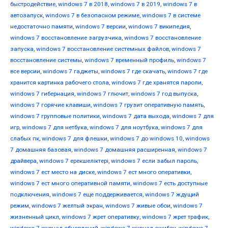
быстродействие
,
windows 7 в 2018
,
windows 7 в 2019
,
windows 7 в
автозапуск
,
windows 7 в безопасном режиме
,
windows 7 в системе
недостаточно памяти
,
windows 7 версии
,
windows 7 википедия
,
windows 7 восстановление загрузчика
,
windows 7 восстановление
запуска
,
windows 7 восстановление системных файлов
,
windows 7
восстановление системы
,
windows 7 временный профиль
,
windows 7
все версии
,
windows 7 гаджеты
,
windows 7 где скачать
,
windows 7 где
хранится картинка рабочего стола
,
windows 7 где хранятся пароли
,
windows 7 гибернация
,
windows 7 глючит
,
windows 7 год выпуска
,
windows 7 горячие клавиши
,
windows 7 грузит оперативную память
,
windows 7 групповые политики
,
windows 7 дата выхода
,
windows 7 для
игр
,
windows 7 для нетбука
,
windows 7 для ноутбука
,
windows 7 для
слабых пк
,
windows 7 для флешки
,
windows 7 до windows 10
,
windows
7 домашняя базовая
,
windows 7 домашняя расширенная
,
windows 7
драйвера
,
windows 7 ерекшеліктері
,
windows 7 если забыл пароль
,
windows 7 ест место на диске
,
windows 7 ест много оперативки
,
windows 7 ест много оперативной памяти
,
windows 7 есть доступные
подключения
,
windows 7 еще поддерживается
,
windows 7 ждущий
режим
,
windows 7 желтый экран
,
windows 7 живые обои
,
windows 7
жизненный цикл
,
windows 7 жрет оперативку
,
windows 7 жрет трафик
,