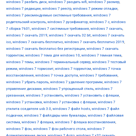
windows 7 разбить диск
,
windows 7 раздать wifi
,
windows 7 размер
,
windows 7 редакции
,
windows 7 реестр
,
windows 7 режим отладки
,
windows 7 рекомендуемые системные требования
,
windows 7
родительский контроль
,
windows 7 русификатор
,
windows 7 с
,
windows
7 сборка 7601
,
windows 7 системные требования
,
windows 7 скачать
,
windows 7 скачать 2019
,
windows 7 скачать 32 bit
,
windows 7 скачать
iso
,
windows 7 скачать бесплатно
,
windows 7 скачать бесплатно 2019
,
windows 7 скачать бесплатно без регистрации
,
windows 7 скачать
торрентом
,
windows 7 тема для windows 10
,
windows 7 темная тема
,
windows 7 темы
,
windows 7 терминальный сервер
,
windows 7 тестовый
режим
,
windows 7 тормозит
,
windows 7 торрентом
,
windows 7 точка
восстановления
,
windows 7 точка доступа
,
windows 7 требования
,
windows 7 убрать пароль
,
windows 7 удаление программ
,
windows 7
управление дисками
,
windows 7 упрощенный стиль
,
windows 7
урезанная
,
windows 7 установить
,
windows 7 установить с флешки
,
windows 7 установка
,
windows 7 установка с флешки
,
windows 7
утилита создателя usb 3.0
,
windows 7 файл hosts
,
windows 7 файл
подкачки
,
windows 7 файлдары мен бумалары
,
windows 7 файловая
система
,
windows 7 флешка
,
windows 7 флешка восстановления
,
windows 7 фон
,
windows 7 фон рабочего стола
,
windows 7
форматирование диска
,
windows 7 фото
,
windows 7 х32 скачать