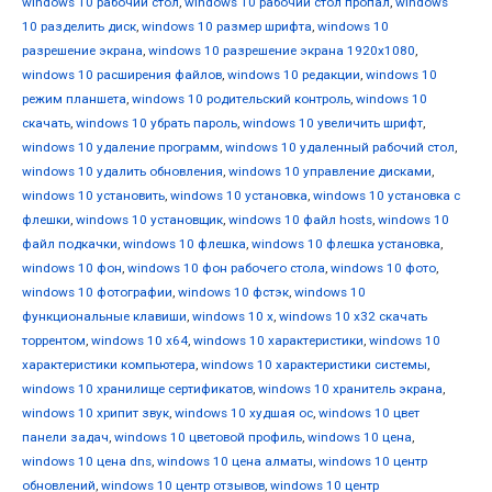
windows 10 рабочий стол
,
windows 10 рабочий стол пропал
,
windows
10 разделить диск
,
windows 10 размер шрифта
,
windows 10
разрешение экрана
,
windows 10 разрешение экрана 1920x1080
,
windows 10 расширения файлов
,
windows 10 редакции
,
windows 10
режим планшета
,
windows 10 родительский контроль
,
windows 10
скачать
,
windows 10 убрать пароль
,
windows 10 увеличить шрифт
,
windows 10 удаление программ
,
windows 10 удаленный рабочий стол
,
windows 10 удалить обновления
,
windows 10 управление дисками
,
windows 10 установить
,
windows 10 установка
,
windows 10 установка с
флешки
,
windows 10 установщик
,
windows 10 файл hosts
,
windows 10
файл подкачки
,
windows 10 флешка
,
windows 10 флешка установка
,
windows 10 фон
,
windows 10 фон рабочего стола
,
windows 10 фото
,
windows 10 фотографии
,
windows 10 фстэк
,
windows 10
функциональные клавиши
,
windows 10 х
,
windows 10 х32 скачать
торрентом
,
windows 10 х64
,
windows 10 характеристики
,
windows 10
характеристики компьютера
,
windows 10 характеристики системы
,
windows 10 хранилище сертификатов
,
windows 10 хранитель экрана
,
windows 10 хрипит звук
,
windows 10 худшая ос
,
windows 10 цвет
панели задач
,
windows 10 цветовой профиль
,
windows 10 цена
,
windows 10 цена dns
,
windows 10 цена алматы
,
windows 10 центр
обновлений
,
windows 10 центр отзывов
,
windows 10 центр