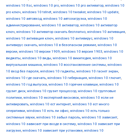
windows 10 ltsc
,
windows 10 pro
,
windows 10 pro активатор
,
windows 10
pro ключ
,
windows 10 telnet
,
windows 10 tweaker
,
windows 10 update
,
windows 10 автовход
,
windows 10 автозагрузка
,
windows 10
администрирование
,
windows 10 активатор
,
windows 10 активатор
ключ
,
windows 10 активатор скачать бесплатно
,
windows 10 активация
,
windows 10 активация ключ
,
windows 10 антивирус
,
windows 10
антивирус скачать
,
windows 10 в безопасном режиме
,
windows 10
версии
,
windows 10 версии 1909
,
windows 10 версия 1903
,
windows 10
виджеты
,
windows 10 виды
,
windows 10 википедия
,
windows 10
виртуальная машина
,
windows 10 восстановление системы
,
windows
10 вход без пароля
,
windows 10 гаджеты
,
windows 10 гаснет экран
,
windows 10 где скачать
,
windows 10 гибернация
,
windows 10 глючит
,
windows 10 год выпуска
,
windows 10 горячие клавиши
,
windows 10
грузит диск
,
windows 10 грузит процессор
,
windows 10 групповые
политики
,
windows 10 експертний висновок
,
windows 10 если не
активировать
,
windows 10 ест интернет
,
windows 10 ест много
оперативки
,
windows 10 есть ли офис
,
windows 10 есть только
системные звуки
,
windows 10 забыл пароль
,
windows 10 зависает
,
windows 10 зависает при входе в систему
,
windows 10 зависает при
загрузке
,
windows 10 зависает при установке
,
windows 10