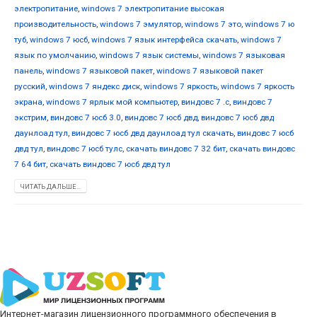
электропитание
,
windows 7 электропитание высокая
производительность
,
windows 7 эмулятор
,
windows 7 это
,
windows 7 ю
туб
,
windows 7 юсб
,
windows 7 язык интерфейса скачать
,
windows 7
язык по умолчанию
,
windows 7 язык системы
,
windows 7 языковая
панель
,
windows 7 языковой пакет
,
windows 7 языковой пакет
русский
,
windows 7 яндекс диск
,
windows 7 яркость
,
windows 7 яркость
экрана
,
windows 7 ярлык мой компьютер
,
виндовс 7 .с
,
виндовс 7
экстрим
,
виндовс 7 юсб 3.0
,
виндовс 7 юсб двд
,
виндовс 7 юсб двд
даунлоад тул
,
виндовс 7 юсб двд даунлоад тул скачать
,
виндовс 7 юсб
двд тул
,
виндовс 7 юсб тулс
,
скачать виндовс 7 32 бит
,
скачать виндовс
7 64 бит
,
скачать виндовс 7 юсб двд тул
ЧИТАТЬ ДАЛЬШЕ...
Интернет-магазин лицензионного программного обеспечения в