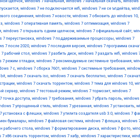
йной щелчок
,
windows 7 начальная
,
windows 7 начальная скачать
,
windows 
апускается
,
windows 7 не подключается wifi
,
windows 7 не се ъпдейтва
,
wind
тевого соединения
,
windows 7 новости
,
windows 7 обновить до windows 10
,
аз
,
windows 7 оперативная память
,
windows 7 оптимизация
,
windows 7
я
,
windows 7 открывать одним щелчком
,
windows 7 официальный сайт
,
wi
s 7 переустановка
,
windows 7 поддерживаемые процессоры
,
windows 7
ws 7 после 2020
,
windows 7 последняя версия
,
windows 7 программа скача
 7 рабочий стол
,
windows 7 разбить диск
,
windows 7 раздать wifi
,
windows 
s 7 режим отладки
,
windows 7 рекомендуемые системные требования
,
wi
dows 7 с
,
windows 7 сборка 7601
,
windows 7 системные требования
,
window
bit
,
windows 7 скачать iso
,
windows 7 скачать бесплатно
,
windows 7 скача
истрации
,
windows 7 скачать торрентом
,
windows 7 тема для windows 10
,
wi
ый сервер
,
windows 7 тестовый режим
,
windows 7 тормозит
,
windows 7
7 точка доступа
,
windows 7 требования
,
windows 7 убрать пароль
,
windows
ndows 7 упрощенный стиль
,
windows 7 урезанная
,
windows 7 установить
,
w
7 установка с флешки
,
windows 7 утилита создателя usb 3.0
,
windows 7 фа
 мен бумалары
,
windows 7 файловая система
,
windows 7 флешка
,
windows 
н рабочего стола
,
windows 7 форматирование диска
,
windows 7 фото
,
win
 7 х86 скачать торрентом
,
windows 7 хабр
,
windows 7 характеристики
,
win