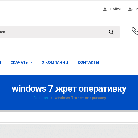
Войти
Р
И
СКАЧАТЬ
О КОМПАНИИ
КОНТАКТЫ
windows 7 жрет оперативку
Главная
»
windows 7 жрет оперативку