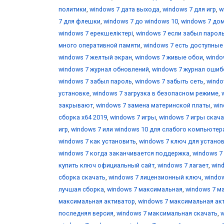
политики
,
windows 7 дата выхода
,
windows 7 для игр
,
w
7 для флешки
,
windows 7 до windows 10
,
windows 7 до
windows 7 ерекшеліктері
,
windows 7 если забыл парол
много оперативной памяти
,
windows 7 есть доступны
windows 7 желтый экран
,
windows 7 живые обои
,
windo
windows 7 журнал обновлений
,
windows 7 журнал ошиб
windows 7 забыл пароль
,
windows 7 забыть сеть
,
windo
установке
,
windows 7 загрузка в безопасном режиме
,
закрывают
,
windows 7 замена материнской платы
,
win
сборка x64 2019
,
windows 7 игры
,
windows 7 игры скача
игр
,
windows 7 или windows 10 для слабого компьютер
windows 7 как установить
,
windows 7 ключ для устано
windows 7 когда заканчивается поддержка
,
windows 7
купить ключ официальный сайт
,
windows 7 лагает
,
win
сборка скачать
,
windows 7 лицензионный ключ
,
windo
лучшая сборка
,
windows 7 максимальная
,
windows 7 м
максимальная активатор
,
windows 7 максимальная ак
последняя версия
,
windows 7 максимальная скачать
,
w