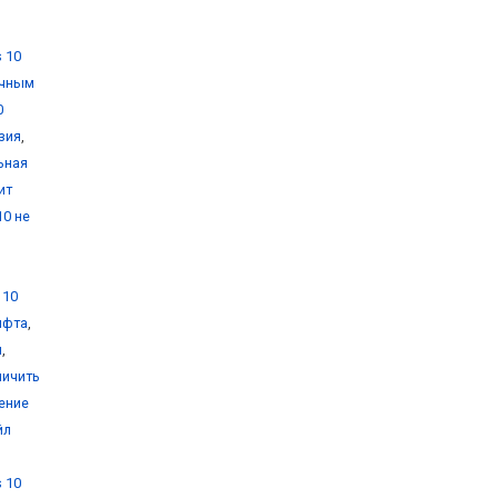
 10
очным
0
зия
,
ьная
ит
10 не
 10
ифта
,
и
,
личить
ение
йл
 10