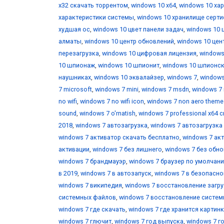
х32 скачать торрентом
,
windows 10 х64
,
windows 10 ха
характеристики системы
,
windows 10 хранилище серт
худшая ос
,
windows 10 цвет панели задач
,
windows 10 
алматы
,
windows 10 центр обновлений
,
windows 10 цен
перезагрузка
,
windows 10 цифровая лицензия
,
windows
10 шпионаж
,
windows 10 шпионит
,
windows 10 шпионс
наушниках
,
windows 10 эквалайзер
,
windows 7
,
windows
7 microsoft
,
windows 7 mini
,
windows 7 msdn
,
windows 7 
no wifi
,
windows 7 no wifi icon
,
windows 7 non aero theme
sound
,
windows 7 o'rnatish
,
windows 7 professional x64 
2018
,
windows 7 автозагрузка
,
windows 7 автозагрузка
windows 7 активатор скачать бесплатно
,
windows 7 ак
активации
,
windows 7 без лишнего
,
windows 7 без обн
windows 7 брандмауэр
,
windows 7 браузер по умолчан
в 2019
,
windows 7 в автозапуск
,
windows 7 в безопасн
windows 7 википедия
,
windows 7 восстановление загр
системных файлов
,
windows 7 восстановление систе
windows 7 где скачать
,
windows 7 где хранится картин
windows 7 глючит
,
windows 7 год выпуска
,
windows 7 г