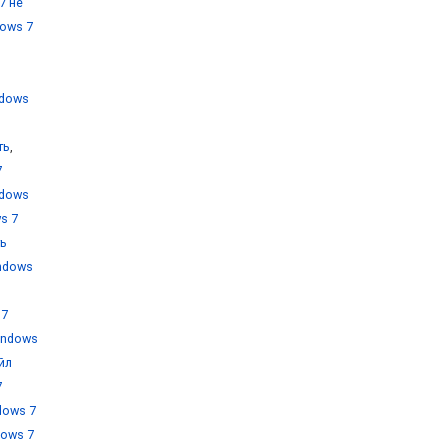
7 не
ows 7
ndows
ть
,
7
ndows
s 7
ть
ndows
 7
indows
йл
7
dows 7
dows 7