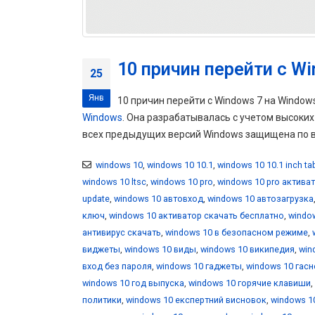
10 причин перейти с Wi
25
Янв
10 причин перейти с Windows 7 на Windo
Windows
. Она разрабатывалась с учетом высоки
всех предыдущих версий Windows защищена по вс
windows 10
,
windows 10 10.1
,
windows 10 10.1 inch ta
windows 10 ltsc
,
windows 10 pro
,
windows 10 pro актива
update
,
windows 10 автовход
,
windows 10 автозагрузка
ключ
,
windows 10 активатор скачать бесплатно
,
windo
антивирус скачать
,
windows 10 в безопасном режиме
,
виджеты
,
windows 10 виды
,
windows 10 википедия
,
win
вход без пароля
,
windows 10 гаджеты
,
windows 10 гасн
windows 10 год выпуска
,
windows 10 горячие клавиши
,
политики
,
windows 10 експертний висновок
,
windows 1