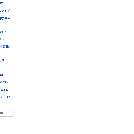
ит
ows 7
грузка
s 7
s 7
рифты
,
s 7
ая
кость
 двд
качать
ЛЬШЕ...