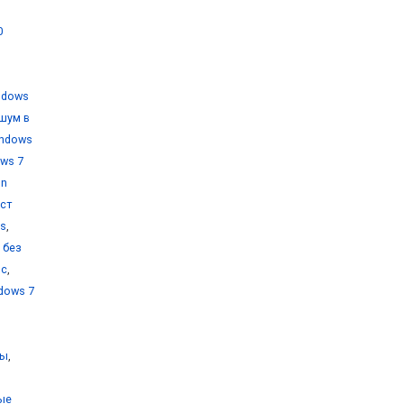
0
ndows
шум в
indows
ws 7
on
уст
ms
,
 без
ос
,
dows 7
ты
,
ые