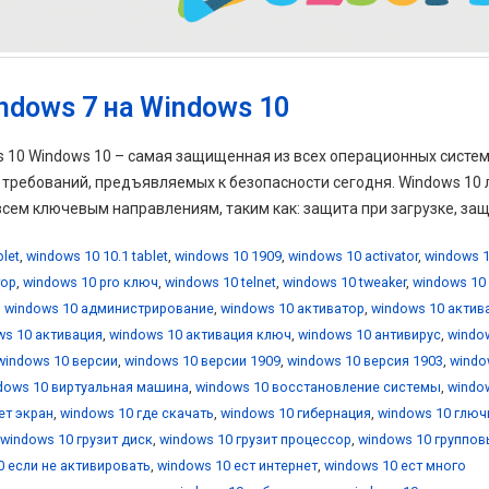
ndows 7 на Windows 10
ws 10 Windows 10 – самая защищенная из всех операционных систе
х требований, предъявляемых к безопасности сегодня. Windows 10
ем ключевым направлениям, таким как: защита при загрузке, защи
blet
,
windows 10 10.1 tablet
,
windows 10 1909
,
windows 10 activator
,
windows 1
тор
,
windows 10 pro ключ
,
windows 10 telnet
,
windows 10 tweaker
,
windows 10
,
windows 10 администрирование
,
windows 10 активатор
,
windows 10 актив
ws 10 активация
,
windows 10 активация ключ
,
windows 10 антивирус
,
windo
windows 10 версии
,
windows 10 версии 1909
,
windows 10 версия 1903
,
windo
dows 10 виртуальная машина
,
windows 10 восстановление системы
,
windo
ет экран
,
windows 10 где скачать
,
windows 10 гибернация
,
windows 10 глюч
windows 10 грузит диск
,
windows 10 грузит процессор
,
windows 10 группо
0 если не активировать
,
windows 10 ест интернет
,
windows 10 ест много