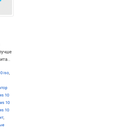
м
 лучше
та...
0 iso
,
атор
ws 10
ws 10
ws 10
ит
,
вые