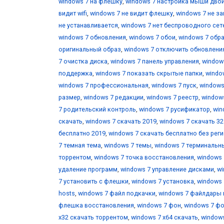
windows 7 на флешку
,
windows 7 настройка мыши дво
видит wifi
,
windows 7 не видит флешку
,
windows 7 не з
не устанавливается
,
windows 7 нет беспроводного се
windows 7 обновления
,
windows 7 обои
,
windows 7 обр
оригинальный образ
,
windows 7 отключить обновлени
7 очистка диска
,
windows 7 панель управления
,
window
поддержка
,
windows 7 показать скрытые папки
,
windo
windows 7 профессиональная
,
windows 7 пуск
,
windows
размер
,
windows 7 редакции
,
windows 7 реестр
,
window
7 родительский контроль
,
windows 7 русификатор
,
win
скачать
,
windows 7 скачать 2019
,
windows 7 скачать 32 
бесплатно 2019
,
windows 7 скачать бесплатно без рег
7 темная тема
,
windows 7 темы
,
windows 7 терминальн
торрентом
,
windows 7 точка восстановления
,
windows 
удаление программ
,
windows 7 управление дисками
,
wi
7 установить с флешки
,
windows 7 установка
,
windows 
hosts
,
windows 7 файл подкачки
,
windows 7 файлдары
флешка восстановления
,
windows 7 фон
,
windows 7 фо
х32 скачать торрентом
,
windows 7 х64 скачать
,
windows