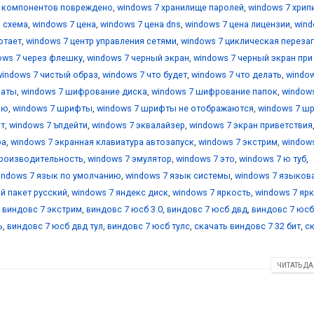
е компонентов повреждено
,
windows 7 хранилище паролей
,
windows 7 хрип
я схема
,
windows 7 цена
,
windows 7 цена dns
,
windows 7 цена лицензии
,
wind
отает
,
windows 7 центр управления сетями
,
windows 7 циклическая переза
ows 7 через флешку
,
windows 7 черный экран
,
windows 7 черный экран при
windows 7 чистый образ
,
windows 7 что будет
,
windows 7 что делать
,
window
маты
,
windows 7 шифрование диска
,
windows 7 шифрование папок
,
window
ию
,
windows 7 шрифты
,
windows 7 шрифты не отображаются
,
windows 7 ш
йт
,
windows 7 ъпдейти
,
windows 7 эквалайзер
,
windows 7 экран приветствия
ра
,
windows 7 экранная клавиатура автозапуск
,
windows 7 экстрим
,
window
производительность
,
windows 7 эмулятор
,
windows 7 это
,
windows 7 ю туб
,
indows 7 язык по умолчанию
,
windows 7 язык системы
,
windows 7 языков
й пакет русский
,
windows 7 яндекс диск
,
windows 7 яркость
,
windows 7 яр
,
виндовс 7 экстрим
,
виндовс 7 юсб 3.0
,
виндовс 7 юсб двд
,
виндовс 7 юсб
ь
,
виндовс 7 юсб двд тул
,
виндовс 7 юсб тулс
,
скачать виндовс 7 32 бит
,
с
ЧИТАТЬ ДА