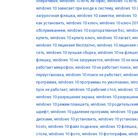
оперативки
,
windows 10 есть ли офис
,
windows 10 есть
windows 10 зависает при входе в систему
,
windows 10 
загрузочная флешка
,
windows 10 заметки
,
windows 10 
как установить
,
windows 10 ключ
,
windows 10 ключ 20
обслуживанием
,
windows 10 корпоративная ltsc
,
windo
купить
,
windows 10 купить ключ
,
windows 10 лагает
,
wi
windows 10 лицензия бесплатно
,
windows 10 лицензия 
сеть
,
windows 10 лучшая сборка
,
windows 10 на флешк
флешку
,
windows 10 не загружается
,
windows 10 не мо
работает микрофон
,
windows 10 не работает поиск
,
wi
переустановка
,
windows 10 поиск не работает
,
windows
программа
,
windows 10 программы по умолчанию
,
win
пуск не работает
,
windows 10 рабочий стол
,
windows 10
windows 10 разрешение экрана
,
windows 10 разрешени
windows 10 режим планшета
,
windows 10 родительски
шрифт
,
windows 10 удаление программ
,
windows 10 уд
дисками
,
windows 10 установить
,
windows 10 установк
hosts
,
windows 10 файл подкачки
,
windows 10 флешка
стола
,
windows 10 фото
,
windows 10 фотографии
,
wind