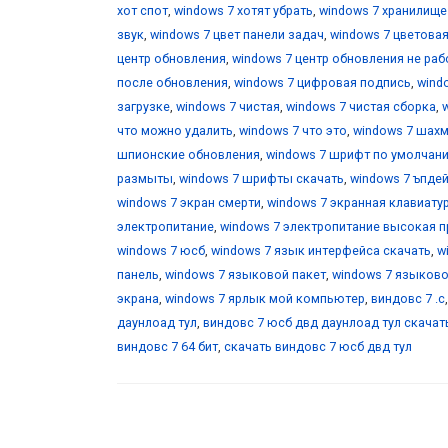
хот спот
,
windows 7 хотят убрать
,
windows 7 хранилищ
звук
,
windows 7 цвет панели задач
,
windows 7 цветова
центр обновления
,
windows 7 центр обновления не раб
после обновления
,
windows 7 цифровая подпись
,
wind
загрузке
,
windows 7 чистая
,
windows 7 чистая сборка
,
что можно удалить
,
windows 7 что это
,
windows 7 шах
шпионские обновления
,
windows 7 шрифт по умолчан
размыты
,
windows 7 шрифты скачать
,
windows 7 ъпде
windows 7 экран смерти
,
windows 7 экранная клавиату
электропитание
,
windows 7 электропитание высокая 
windows 7 юсб
,
windows 7 язык интерфейса скачать
,
w
панель
,
windows 7 языковой пакет
,
windows 7 языково
экрана
,
windows 7 ярлык мой компьютер
,
виндовс 7 .с
даунлоад тул
,
виндовс 7 юсб двд даунлоад тул скачат
виндовс 7 64 бит
,
скачать виндовс 7 юсб двд тул