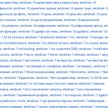
рактеристики
,
windows 10 характеристики компьютера
,
windows 10
ификатов
,
windows 10 хранитель экрана
,
windows 10 хрипит звук
,
windows 1
цветовой профиль
,
windows 10 цена
,
windows 10 цена dns
,
windows 10 цена
тр отзывов
,
windows 10 центр уведомлений
,
windows 10 циклическая
 10 шахматы
,
windows 10 шифрование
,
windows 10 шифрование диска
,
wi
кие функции
,
windows 10 шрифт системы
,
windows 10 шрифты
,
windows 10 
 7 32 bit скачать
,
windows 7 download
,
windows 7 iso
,
windows 7 manager
,
w
no bootable device
,
windows 7 no internet access
,
windows 7 no sound
,
windo
s
,
windows 7 not booting
,
windows 7 not supported 2020
,
windows 7 notificati
скачать
,
windows 7 tas-ix
,
windows 7 telnet
,
windows 7 ultimate
,
windows 7 авг
 папка
,
windows 7 автологин
,
windows 7 активатор
,
windows 7 активатор k
тивация
,
windows 7 активация по телефону
,
windows 7 антивирус
,
windows 7
овлений
,
windows 7 безопасный режим
,
windows 7 бесплатно
,
windows 7 би
ию
,
windows 7 будильник
,
windows 7 быстродействие
,
windows 7 в 2018
,
win
ом режиме
,
windows 7 в системе недостаточно памяти
,
windows 7 версии
,
узчика
,
windows 7 восстановление запуска
,
windows 7 восстановление
мы
,
windows 7 временный профиль
,
windows 7 все версии
,
windows 7 гадже
ка рабочего стола
,
windows 7 где хранятся пароли
,
windows 7 гибернация
,
орячие клавиши
,
windows 7 грузит оперативную память
,
windows 7 группов