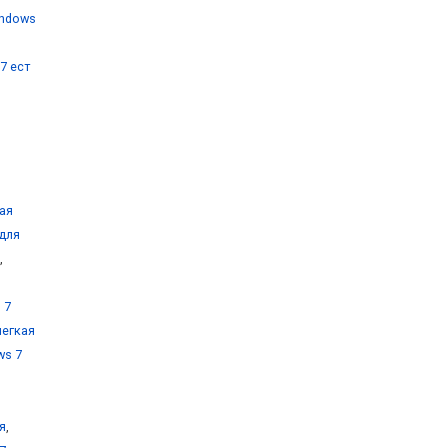
indows
7 ест
ая
 для
,
 7
легкая
ws 7
я
,