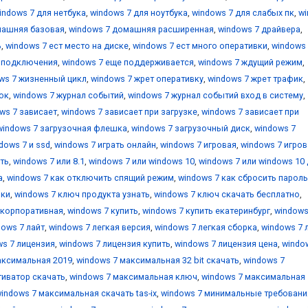
indows 7 для нетбука
,
windows 7 для ноутбука
,
windows 7 для слабых пк
,
w
машняя базовая
,
windows 7 домашняя расширенная
,
windows 7 драйвера
,
ь
,
windows 7 ест место на диске
,
windows 7 ест много оперативки
,
windows 
е подключения
,
windows 7 еще поддерживается
,
windows 7 ждущий режим
,
ws 7 жизненный цикл
,
windows 7 жрет оперативку
,
windows 7 жрет трафик
,
ок
,
windows 7 журнал событий
,
windows 7 журнал событий вход в систему
,
ws 7 зависает
,
windows 7 зависает при загрузке
,
windows 7 зависает при
windows 7 загрузочная флешка
,
windows 7 загрузочный диск
,
windows 7
dows 7 и ssd
,
windows 7 играть онлайн
,
windows 7 игровая
,
windows 7 игров
ть
,
windows 7 или 8.1
,
windows 7 или windows 10
,
windows 7 или windows 10
а
,
windows 7 как отключить спящий режим
,
windows 7 как сбросить пароль
вки
,
windows 7 ключ продукта узнать
,
windows 7 ключ скачать бесплатно
,
 корпоративная
,
windows 7 купить
,
windows 7 купить екатеринбург
,
windows
dows 7 лайт
,
windows 7 легкая версия
,
windows 7 легкая сборка
,
windows 7 
ws 7 лицензия
,
windows 7 лицензия купить
,
windows 7 лицензия цена
,
windo
аксимальная 2019
,
windows 7 максимальная 32 bit скачать
,
windows 7
тиватор скачать
,
windows 7 максимальная ключ
,
windows 7 максимальная
indows 7 максимальная скачать tas-ix
,
windows 7 минимальные требовани