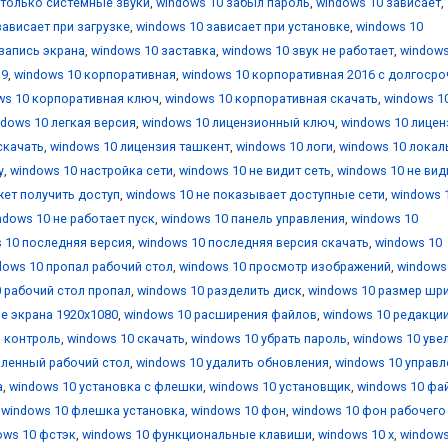
 только системные звуки
,
windows 10 забыл пароль
,
windows 10 зависает
,
зависает при загрузке
,
windows 10 зависает при установке
,
windows 10
запись экрана
,
windows 10 заставка
,
windows 10 звук не работает
,
windows
19
,
windows 10 корпоративная
,
windows 10 корпоративная 2016 с долгоср
ws 10 корпоративная ключ
,
windows 10 корпоративная скачать
,
windows 1
ndows 10 легкая версия
,
windows 10 лицензионный ключ
,
windows 10 лицен
скачать
,
windows 10 лицензия ташкент
,
windows 10 логи
,
windows 10 локал
у
,
windows 10 настройка сети
,
windows 10 не видит сеть
,
windows 10 не вид
жет получить доступ
,
windows 10 не показывает доступные сети
,
windows 
ndows 10 не работает пуск
,
windows 10 панель управления
,
windows 10
 10 последняя версия
,
windows 10 последняя версия скачать
,
windows 10
dows 10 пропал рабочий стол
,
windows 10 просмотр изображений
,
windows
 рабочий стол пропал
,
windows 10 разделить диск
,
windows 10 размер шр
е экрана 1920x1080
,
windows 10 расширения файлов
,
windows 10 редакци
й контроль
,
windows 10 скачать
,
windows 10 убрать пароль
,
windows 10 уве
аленный рабочий стол
,
windows 10 удалить обновления
,
windows 10 управл
а
,
windows 10 установка с флешки
,
windows 10 установщик
,
windows 10 фа
,
windows 10 флешка установка
,
windows 10 фон
,
windows 10 фон рабочего
ows 10 фстэк
,
windows 10 функциональные клавиши
,
windows 10 х
,
windows