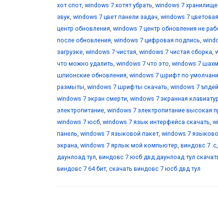
хот спот
,
windows 7 хотят убрать
,
windows 7 хранилищ
звук
,
windows 7 цвет панели задач
,
windows 7 цветова
центр обновления
,
windows 7 центр обновления не раб
после обновления
,
windows 7 цифровая подпись
,
wind
загрузке
,
windows 7 чистая
,
windows 7 чистая сборка
,
что можно удалить
,
windows 7 что это
,
windows 7 шах
шпионские обновления
,
windows 7 шрифт по умолчан
размыты
,
windows 7 шрифты скачать
,
windows 7 ъпде
windows 7 экран смерти
,
windows 7 экранная клавиату
электропитание
,
windows 7 электропитание высокая 
windows 7 юсб
,
windows 7 язык интерфейса скачать
,
w
панель
,
windows 7 языковой пакет
,
windows 7 языково
экрана
,
windows 7 ярлык мой компьютер
,
виндовс 7 .с
даунлоад тул
,
виндовс 7 юсб двд даунлоад тул скачат
виндовс 7 64 бит
,
скачать виндовс 7 юсб двд тул