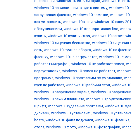
оперативки
,
windows 10 есть ли офис
,
windows 10 есть
windows 10 зависает при входе в систему
,
windows 10 
загрузочная флешка
,
windows 10 заметки
,
windows 10 
как установить
,
windows 10 ключ
,
windows 10 ключ 20
обслуживанием
,
windows 10 корпоративная ltsc
,
windo
купить
,
windows 10 купить ключ
,
windows 10 лагает
,
wi
windows 10 лицензия бесплатно
,
windows 10 лицензия 
сеть
,
windows 10 лучшая сборка
,
windows 10 на флешк
флешку
,
windows 10 не загружается
,
windows 10 не мо
работает микрофон
,
windows 10 не работает поиск
,
wi
переустановка
,
windows 10 поиск не работает
,
windows
программа
,
windows 10 программы по умолчанию
,
win
пуск не работает
,
windows 10 рабочий стол
,
windows 10
windows 10 разрешение экрана
,
windows 10 разрешени
windows 10 режим планшета
,
windows 10 родительски
шрифт
,
windows 10 удаление программ
,
windows 10 уд
дисками
,
windows 10 установить
,
windows 10 установк
hosts
,
windows 10 файл подкачки
,
windows 10 флешка
стола
,
windows 10 фото
,
windows 10 фотографии
,
wind