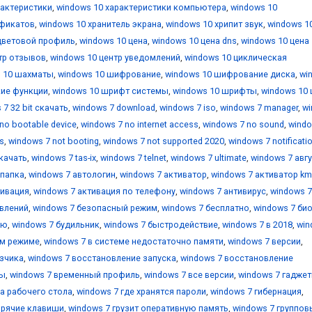
рактеристики
,
windows 10 характеристики компьютера
,
windows 10
ификатов
,
windows 10 хранитель экрана
,
windows 10 хрипит звук
,
windows 1
цветовой профиль
,
windows 10 цена
,
windows 10 цена dns
,
windows 10 цена
тр отзывов
,
windows 10 центр уведомлений
,
windows 10 циклическая
 10 шахматы
,
windows 10 шифрование
,
windows 10 шифрование диска
,
wi
кие функции
,
windows 10 шрифт системы
,
windows 10 шрифты
,
windows 10 
 7 32 bit скачать
,
windows 7 download
,
windows 7 iso
,
windows 7 manager
,
w
no bootable device
,
windows 7 no internet access
,
windows 7 no sound
,
windo
s
,
windows 7 not booting
,
windows 7 not supported 2020
,
windows 7 notificati
скачать
,
windows 7 tas-ix
,
windows 7 telnet
,
windows 7 ultimate
,
windows 7 авг
 папка
,
windows 7 автологин
,
windows 7 активатор
,
windows 7 активатор k
тивация
,
windows 7 активация по телефону
,
windows 7 антивирус
,
windows 7
овлений
,
windows 7 безопасный режим
,
windows 7 бесплатно
,
windows 7 би
ию
,
windows 7 будильник
,
windows 7 быстродействие
,
windows 7 в 2018
,
win
ом режиме
,
windows 7 в системе недостаточно памяти
,
windows 7 версии
,
узчика
,
windows 7 восстановление запуска
,
windows 7 восстановление
мы
,
windows 7 временный профиль
,
windows 7 все версии
,
windows 7 гадже
ка рабочего стола
,
windows 7 где хранятся пароли
,
windows 7 гибернация
,
орячие клавиши
,
windows 7 грузит оперативную память
,
windows 7 группов