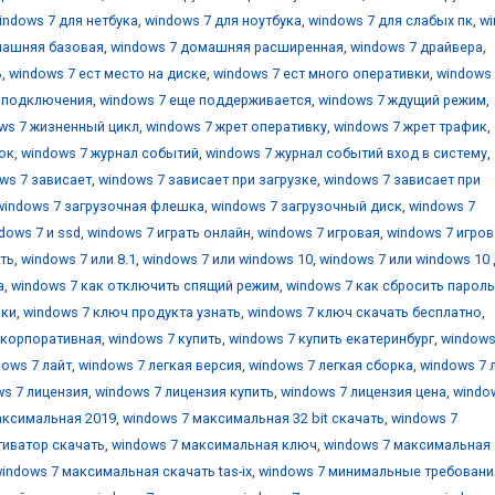
indows 7 для нетбука
,
windows 7 для ноутбука
,
windows 7 для слабых пк
,
w
машняя базовая
,
windows 7 домашняя расширенная
,
windows 7 драйвера
,
ь
,
windows 7 ест место на диске
,
windows 7 ест много оперативки
,
windows 
е подключения
,
windows 7 еще поддерживается
,
windows 7 ждущий режим
,
ws 7 жизненный цикл
,
windows 7 жрет оперативку
,
windows 7 жрет трафик
,
ок
,
windows 7 журнал событий
,
windows 7 журнал событий вход в систему
,
ws 7 зависает
,
windows 7 зависает при загрузке
,
windows 7 зависает при
windows 7 загрузочная флешка
,
windows 7 загрузочный диск
,
windows 7
dows 7 и ssd
,
windows 7 играть онлайн
,
windows 7 игровая
,
windows 7 игров
ть
,
windows 7 или 8.1
,
windows 7 или windows 10
,
windows 7 или windows 10
а
,
windows 7 как отключить спящий режим
,
windows 7 как сбросить пароль
вки
,
windows 7 ключ продукта узнать
,
windows 7 ключ скачать бесплатно
,
 корпоративная
,
windows 7 купить
,
windows 7 купить екатеринбург
,
windows
dows 7 лайт
,
windows 7 легкая версия
,
windows 7 легкая сборка
,
windows 7 
ws 7 лицензия
,
windows 7 лицензия купить
,
windows 7 лицензия цена
,
windo
аксимальная 2019
,
windows 7 максимальная 32 bit скачать
,
windows 7
тиватор скачать
,
windows 7 максимальная ключ
,
windows 7 максимальная
indows 7 максимальная скачать tas-ix
,
windows 7 минимальные требовани