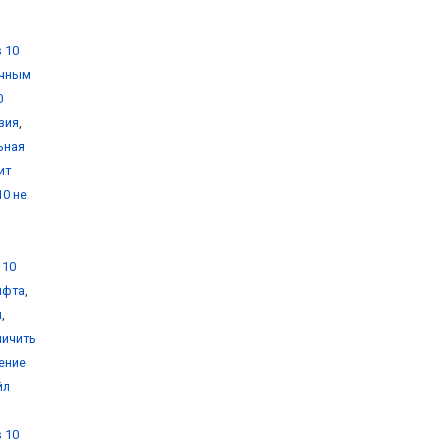
 10
очным
0
зия
,
ьная
ит
10 не
 10
ифта
,
и
,
личить
ение
йл
 10