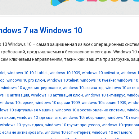
ndows 7 на Windows 10
ws 10 Windows 10 – самая защищенная из всех операционных систе
х требований, предъявляемых к безопасности сегодня. Windows 10
ем ключевым направлениям, таким как: защита при загрузке, защи
blet
,
windows 10 10.1 tablet
,
windows 10 1909
,
windows 10 activator
,
windows 1
тор
,
windows 10 pro ключ
,
windows 10 telnet
,
windows 10 tweaker
,
windows 10
,
windows 10 администрирование
,
windows 10 активатор
,
windows 10 актив
ws 10 активация
,
windows 10 активация ключ
,
windows 10 антивирус
,
windo
windows 10 версии
,
windows 10 версии 1909
,
windows 10 версия 1903
,
windo
dows 10 виртуальная машина
,
windows 10 восстановление системы
,
windo
ет экран
,
windows 10 где скачать
,
windows 10 гибернация
,
windows 10 глюч
windows 10 грузит диск
,
windows 10 грузит процессор
,
windows 10 группо
0 если не активировать
,
windows 10 ест интернет
,
windows 10 ест много