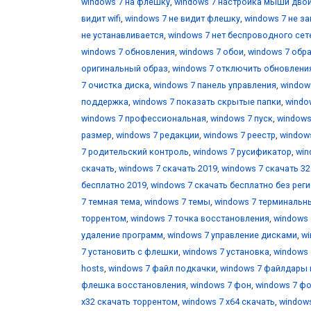
windows 7 на флешку
,
windows 7 настройка мыши дво
видит wifi
,
windows 7 не видит флешку
,
windows 7 не з
не устанавливается
,
windows 7 нет беспроводного се
windows 7 обновления
,
windows 7 обои
,
windows 7 обр
оригинальный образ
,
windows 7 отключить обновлени
7 очистка диска
,
windows 7 панель управления
,
window
поддержка
,
windows 7 показать скрытые папки
,
windo
windows 7 профессиональная
,
windows 7 пуск
,
windows
размер
,
windows 7 редакции
,
windows 7 реестр
,
window
7 родительский контроль
,
windows 7 русификатор
,
win
скачать
,
windows 7 скачать 2019
,
windows 7 скачать 32 
бесплатно 2019
,
windows 7 скачать бесплатно без рег
7 темная тема
,
windows 7 темы
,
windows 7 терминальн
торрентом
,
windows 7 точка восстановления
,
windows 
удаление программ
,
windows 7 управление дисками
,
wi
7 установить с флешки
,
windows 7 установка
,
windows 
hosts
,
windows 7 файл подкачки
,
windows 7 файлдары
флешка восстановления
,
windows 7 фон
,
windows 7 фо
х32 скачать торрентом
,
windows 7 х64 скачать
,
windows