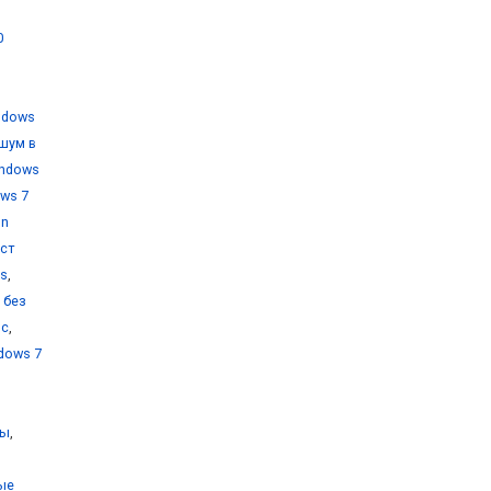
0
ndows
шум в
indows
ws 7
on
уст
ms
,
 без
ос
,
dows 7
ты
,
ые