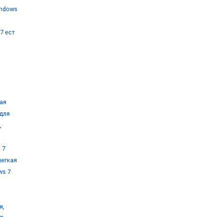
indows
7 ест
ая
 для
,
 7
легкая
ws 7
я
,