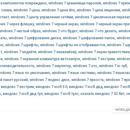
е компонентов повреждено
,
windows 7 хранилище паролей
,
windows 7 хрип
я схема
,
windows 7 цена
,
windows 7 цена dns
,
windows 7 цена лицензии
,
wind
отает
,
windows 7 центр управления сетями
,
windows 7 циклическая переза
ows 7 через флешку
,
windows 7 черный экран
,
windows 7 черный экран при
windows 7 чистый образ
,
windows 7 что будет
,
windows 7 что делать
,
window
маты
,
windows 7 шифрование диска
,
windows 7 шифрование папок
,
window
ию
,
windows 7 шрифты
,
windows 7 шрифты не отображаются
,
windows 7 ш
йт
,
windows 7 ъпдейти
,
windows 7 эквалайзер
,
windows 7 экран приветствия
ра
,
windows 7 экранная клавиатура автозапуск
,
windows 7 экстрим
,
window
производительность
,
windows 7 эмулятор
,
windows 7 это
,
windows 7 ю туб
,
indows 7 язык по умолчанию
,
windows 7 язык системы
,
windows 7 языков
й пакет русский
,
windows 7 яндекс диск
,
windows 7 яркость
,
windows 7 яр
,
виндовс 7 экстрим
,
виндовс 7 юсб 3.0
,
виндовс 7 юсб двд
,
виндовс 7 юсб
ь
,
виндовс 7 юсб двд тул
,
виндовс 7 юсб тулс
,
скачать виндовс 7 32 бит
,
с
ЧИТАТЬ ДА