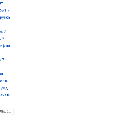
ит
ows 7
грузка
s 7
s 7
рифты
,
s 7
ая
кость
 двд
качать
ЛЬШЕ...