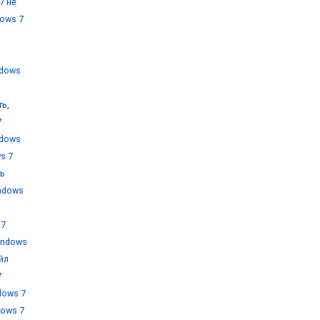
7 не
ows 7
ndows
ть
,
7
ndows
s 7
ть
ndows
 7
indows
йл
7
dows 7
dows 7