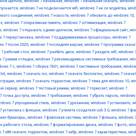
йной щелчок
,
windows 7 начальная
,
windows 7 начальная скачать
,
windows 
апускается
,
windows 7 не подключается wifi
,
windows 7 не се ъпдейтва
,
wind
тевого соединения
,
windows 7 новости
,
windows 7 обновить до windows 10
,
аз
,
windows 7 оперативная память
,
windows 7 оптимизация
,
windows 7
я
,
windows 7 открывать одним щелчком
,
windows 7 официальный сайт
,
wi
s 7 переустановка
,
windows 7 поддерживаемые процессоры
,
windows 7
ws 7 после 2020
,
windows 7 последняя версия
,
windows 7 программа скача
 7 рабочий стол
,
windows 7 разбить диск
,
windows 7 раздать wifi
,
windows 
s 7 режим отладки
,
windows 7 рекомендуемые системные требования
,
wi
dows 7 с
,
windows 7 сборка 7601
,
windows 7 системные требования
,
window
bit
,
windows 7 скачать iso
,
windows 7 скачать бесплатно
,
windows 7 скача
истрации
,
windows 7 скачать торрентом
,
windows 7 тема для windows 10
,
wi
ый сервер
,
windows 7 тестовый режим
,
windows 7 тормозит
,
windows 7
7 точка доступа
,
windows 7 требования
,
windows 7 убрать пароль
,
windows
ndows 7 упрощенный стиль
,
windows 7 урезанная
,
windows 7 установить
,
w
7 установка с флешки
,
windows 7 утилита создателя usb 3.0
,
windows 7 фа
 мен бумалары
,
windows 7 файловая система
,
windows 7 флешка
,
windows 
н рабочего стола
,
windows 7 форматирование диска
,
windows 7 фото
,
win
 7 х86 скачать торрентом
,
windows 7 хабр
,
windows 7 характеристики
,
win