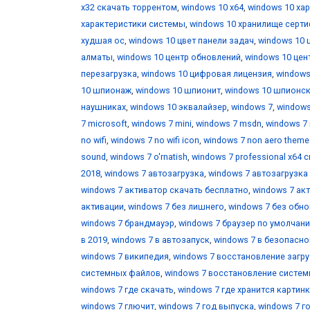
х32 скачать торрентом
,
windows 10 х64
,
windows 10 ха
характеристики системы
,
windows 10 хранилище серт
худшая ос
,
windows 10 цвет панели задач
,
windows 10 
алматы
,
windows 10 центр обновлений
,
windows 10 цен
перезагрузка
,
windows 10 цифровая лицензия
,
windows
10 шпионаж
,
windows 10 шпионит
,
windows 10 шпионс
наушниках
,
windows 10 эквалайзер
,
windows 7
,
windows
7 microsoft
,
windows 7 mini
,
windows 7 msdn
,
windows 7 
no wifi
,
windows 7 no wifi icon
,
windows 7 non aero theme
sound
,
windows 7 o'rnatish
,
windows 7 professional x64 
2018
,
windows 7 автозагрузка
,
windows 7 автозагрузка
windows 7 активатор скачать бесплатно
,
windows 7 ак
активации
,
windows 7 без лишнего
,
windows 7 без обн
windows 7 брандмауэр
,
windows 7 браузер по умолчан
в 2019
,
windows 7 в автозапуск
,
windows 7 в безопасн
windows 7 википедия
,
windows 7 восстановление загр
системных файлов
,
windows 7 восстановление систе
windows 7 где скачать
,
windows 7 где хранится картин
windows 7 глючит
,
windows 7 год выпуска
,
windows 7 г