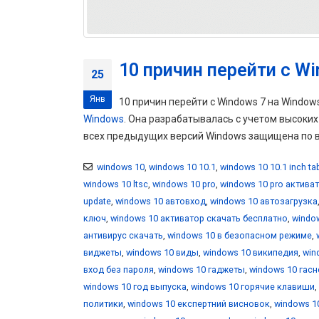
10 причин перейти с Wi
25
Янв
10 причин перейти с Windows 7 на Windo
Windows
. Она разрабатывалась с учетом высоки
всех предыдущих версий Windows защищена по вс
windows 10
,
windows 10 10.1
,
windows 10 10.1 inch ta
windows 10 ltsc
,
windows 10 pro
,
windows 10 pro актива
update
,
windows 10 автовход
,
windows 10 автозагрузка
ключ
,
windows 10 активатор скачать бесплатно
,
windo
антивирус скачать
,
windows 10 в безопасном режиме
,
виджеты
,
windows 10 виды
,
windows 10 википедия
,
win
вход без пароля
,
windows 10 гаджеты
,
windows 10 гасн
windows 10 год выпуска
,
windows 10 горячие клавиши
,
политики
,
windows 10 експертний висновок
,
windows 1