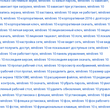
 только системные звуки
,
windows 10 забыл пароль
,
windows 10 зависает
,
зависает при загрузке
,
windows 10 зависает при установке
,
windows 10
запись экрана
,
windows 10 заставка
,
windows 10 звук не работает
,
windows
19
,
windows 10 корпоративная
,
windows 10 корпоративная 2016 с долгоср
ws 10 корпоративная ключ
,
windows 10 корпоративная скачать
,
windows 1
ndows 10 легкая версия
,
windows 10 лицензионный ключ
,
windows 10 лицен
скачать
,
windows 10 лицензия ташкент
,
windows 10 логи
,
windows 10 локал
у
,
windows 10 настройка сети
,
windows 10 не видит сеть
,
windows 10 не вид
жет получить доступ
,
windows 10 не показывает доступные сети
,
windows 
ndows 10 не работает пуск
,
windows 10 панель управления
,
windows 10
 10 последняя версия
,
windows 10 последняя версия скачать
,
windows 10
dows 10 пропал рабочий стол
,
windows 10 просмотр изображений
,
windows
 рабочий стол пропал
,
windows 10 разделить диск
,
windows 10 размер шр
е экрана 1920x1080
,
windows 10 расширения файлов
,
windows 10 редакци
й контроль
,
windows 10 скачать
,
windows 10 убрать пароль
,
windows 10 уве
аленный рабочий стол
,
windows 10 удалить обновления
,
windows 10 управл
а
,
windows 10 установка с флешки
,
windows 10 установщик
,
windows 10 фа
,
windows 10 флешка установка
,
windows 10 фон
,
windows 10 фон рабочего
ows 10 фстэк
,
windows 10 функциональные клавиши
,
windows 10 х
,
windows