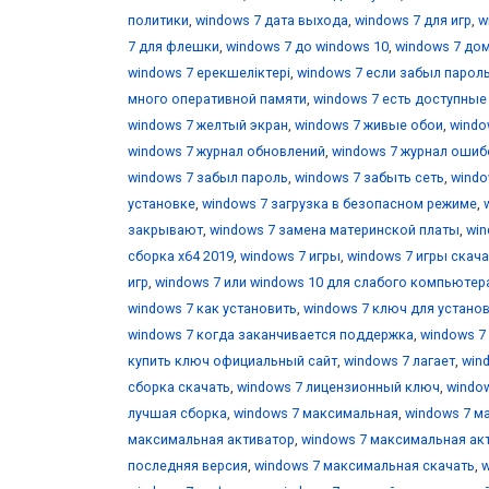
политики
,
windows 7 дата выхода
,
windows 7 для игр
,
w
7 для флешки
,
windows 7 до windows 10
,
windows 7 до
windows 7 ерекшеліктері
,
windows 7 если забыл парол
много оперативной памяти
,
windows 7 есть доступны
windows 7 желтый экран
,
windows 7 живые обои
,
windo
windows 7 журнал обновлений
,
windows 7 журнал ошиб
windows 7 забыл пароль
,
windows 7 забыть сеть
,
windo
установке
,
windows 7 загрузка в безопасном режиме
,
закрывают
,
windows 7 замена материнской платы
,
win
сборка x64 2019
,
windows 7 игры
,
windows 7 игры скача
игр
,
windows 7 или windows 10 для слабого компьютер
windows 7 как установить
,
windows 7 ключ для устано
windows 7 когда заканчивается поддержка
,
windows 7
купить ключ официальный сайт
,
windows 7 лагает
,
win
сборка скачать
,
windows 7 лицензионный ключ
,
windo
лучшая сборка
,
windows 7 максимальная
,
windows 7 м
максимальная активатор
,
windows 7 максимальная ак
последняя версия
,
windows 7 максимальная скачать
,
w