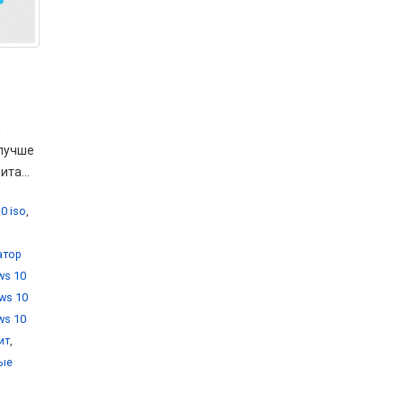
м
 лучше
та...
0 iso
,
атор
ws 10
ws 10
ws 10
ит
,
вые