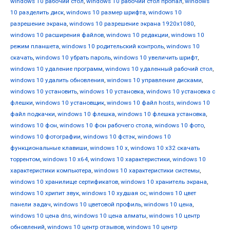
windows 10 рабочий стол
,
windows 10 рабочий стол пропал
,
windows
10 разделить диск
,
windows 10 размер шрифта
,
windows 10
разрешение экрана
,
windows 10 разрешение экрана 1920x1080
,
windows 10 расширения файлов
,
windows 10 редакции
,
windows 10
режим планшета
,
windows 10 родительский контроль
,
windows 10
скачать
,
windows 10 убрать пароль
,
windows 10 увеличить шрифт
,
windows 10 удаление программ
,
windows 10 удаленный рабочий стол
,
windows 10 удалить обновления
,
windows 10 управление дисками
,
windows 10 установить
,
windows 10 установка
,
windows 10 установка с
флешки
,
windows 10 установщик
,
windows 10 файл hosts
,
windows 10
файл подкачки
,
windows 10 флешка
,
windows 10 флешка установка
,
windows 10 фон
,
windows 10 фон рабочего стола
,
windows 10 фото
,
windows 10 фотографии
,
windows 10 фстэк
,
windows 10
функциональные клавиши
,
windows 10 х
,
windows 10 х32 скачать
торрентом
,
windows 10 х64
,
windows 10 характеристики
,
windows 10
характеристики компьютера
,
windows 10 характеристики системы
,
windows 10 хранилище сертификатов
,
windows 10 хранитель экрана
,
windows 10 хрипит звук
,
windows 10 худшая ос
,
windows 10 цвет
панели задач
,
windows 10 цветовой профиль
,
windows 10 цена
,
windows 10 цена dns
,
windows 10 цена алматы
,
windows 10 центр
обновлений
,
windows 10 центр отзывов
,
windows 10 центр