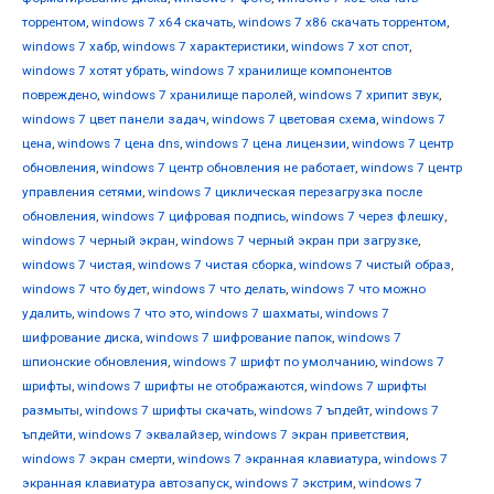
торрентом
,
windows 7 х64 скачать
,
windows 7 х86 скачать торрентом
,
windows 7 хабр
,
windows 7 характеристики
,
windows 7 хот спот
,
windows 7 хотят убрать
,
windows 7 хранилище компонентов
повреждено
,
windows 7 хранилище паролей
,
windows 7 хрипит звук
,
windows 7 цвет панели задач
,
windows 7 цветовая схема
,
windows 7
цена
,
windows 7 цена dns
,
windows 7 цена лицензии
,
windows 7 центр
обновления
,
windows 7 центр обновления не работает
,
windows 7 центр
управления сетями
,
windows 7 циклическая перезагрузка после
обновления
,
windows 7 цифровая подпись
,
windows 7 через флешку
,
windows 7 черный экран
,
windows 7 черный экран при загрузке
,
windows 7 чистая
,
windows 7 чистая сборка
,
windows 7 чистый образ
,
windows 7 что будет
,
windows 7 что делать
,
windows 7 что можно
удалить
,
windows 7 что это
,
windows 7 шахматы
,
windows 7
шифрование диска
,
windows 7 шифрование папок
,
windows 7
шпионские обновления
,
windows 7 шрифт по умолчанию
,
windows 7
шрифты
,
windows 7 шрифты не отображаются
,
windows 7 шрифты
размыты
,
windows 7 шрифты скачать
,
windows 7 ъпдейт
,
windows 7
ъпдейти
,
windows 7 эквалайзер
,
windows 7 экран приветствия
,
windows 7 экран смерти
,
windows 7 экранная клавиатура
,
windows 7
экранная клавиатура автозапуск
,
windows 7 экстрим
,
windows 7