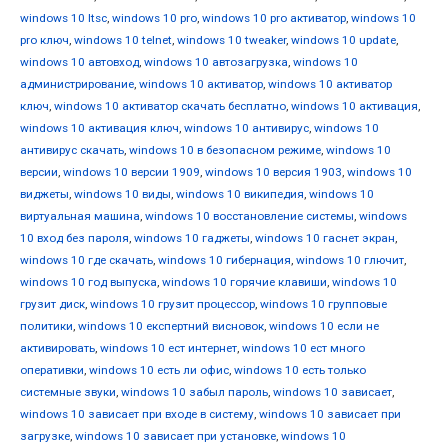
windows 10 ltsc
,
windows 10 pro
,
windows 10 pro активатор
,
windows 10
pro ключ
,
windows 10 telnet
,
windows 10 tweaker
,
windows 10 update
,
windows 10 автовход
,
windows 10 автозагрузка
,
windows 10
администрирование
,
windows 10 активатор
,
windows 10 активатор
ключ
,
windows 10 активатор скачать бесплатно
,
windows 10 активация
,
windows 10 активация ключ
,
windows 10 антивирус
,
windows 10
антивирус скачать
,
windows 10 в безопасном режиме
,
windows 10
версии
,
windows 10 версии 1909
,
windows 10 версия 1903
,
windows 10
виджеты
,
windows 10 виды
,
windows 10 википедия
,
windows 10
виртуальная машина
,
windows 10 восстановление системы
,
windows
10 вход без пароля
,
windows 10 гаджеты
,
windows 10 гаснет экран
,
windows 10 где скачать
,
windows 10 гибернация
,
windows 10 глючит
,
windows 10 год выпуска
,
windows 10 горячие клавиши
,
windows 10
грузит диск
,
windows 10 грузит процессор
,
windows 10 групповые
политики
,
windows 10 експертний висновок
,
windows 10 если не
активировать
,
windows 10 ест интернет
,
windows 10 ест много
оперативки
,
windows 10 есть ли офис
,
windows 10 есть только
системные звуки
,
windows 10 забыл пароль
,
windows 10 зависает
,
windows 10 зависает при входе в систему
,
windows 10 зависает при
загрузке
,
windows 10 зависает при установке
,
windows 10