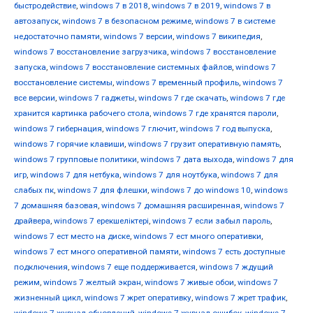
быстродействие
,
windows 7 в 2018
,
windows 7 в 2019
,
windows 7 в
автозапуск
,
windows 7 в безопасном режиме
,
windows 7 в системе
недостаточно памяти
,
windows 7 версии
,
windows 7 википедия
,
windows 7 восстановление загрузчика
,
windows 7 восстановление
запуска
,
windows 7 восстановление системных файлов
,
windows 7
восстановление системы
,
windows 7 временный профиль
,
windows 7
все версии
,
windows 7 гаджеты
,
windows 7 где скачать
,
windows 7 где
хранится картинка рабочего стола
,
windows 7 где хранятся пароли
,
windows 7 гибернация
,
windows 7 глючит
,
windows 7 год выпуска
,
windows 7 горячие клавиши
,
windows 7 грузит оперативную память
,
windows 7 групповые политики
,
windows 7 дата выхода
,
windows 7 для
игр
,
windows 7 для нетбука
,
windows 7 для ноутбука
,
windows 7 для
слабых пк
,
windows 7 для флешки
,
windows 7 до windows 10
,
windows
7 домашняя базовая
,
windows 7 домашняя расширенная
,
windows 7
драйвера
,
windows 7 ерекшеліктері
,
windows 7 если забыл пароль
,
windows 7 ест место на диске
,
windows 7 ест много оперативки
,
windows 7 ест много оперативной памяти
,
windows 7 есть доступные
подключения
,
windows 7 еще поддерживается
,
windows 7 ждущий
режим
,
windows 7 желтый экран
,
windows 7 живые обои
,
windows 7
жизненный цикл
,
windows 7 жрет оперативку
,
windows 7 жрет трафик
,