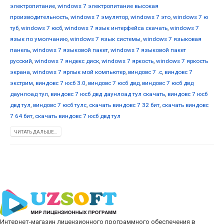
электропитание
,
windows 7 электропитание высокая
производительность
,
windows 7 эмулятор
,
windows 7 это
,
windows 7 ю
туб
,
windows 7 юсб
,
windows 7 язык интерфейса скачать
,
windows 7
язык по умолчанию
,
windows 7 язык системы
,
windows 7 языковая
панель
,
windows 7 языковой пакет
,
windows 7 языковой пакет
русский
,
windows 7 яндекс диск
,
windows 7 яркость
,
windows 7 яркость
экрана
,
windows 7 ярлык мой компьютер
,
виндовс 7 .с
,
виндовс 7
экстрим
,
виндовс 7 юсб 3.0
,
виндовс 7 юсб двд
,
виндовс 7 юсб двд
даунлоад тул
,
виндовс 7 юсб двд даунлоад тул скачать
,
виндовс 7 юсб
двд тул
,
виндовс 7 юсб тулс
,
скачать виндовс 7 32 бит
,
скачать виндовс
7 64 бит
,
скачать виндовс 7 юсб двд тул
ЧИТАТЬ ДАЛЬШЕ...
Интернет-магазин лицензионного программного обеспечения в