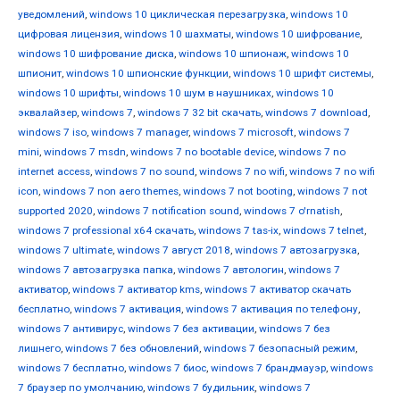
уведомлений
,
windows 10 циклическая перезагрузка
,
windows 10
цифровая лицензия
,
windows 10 шахматы
,
windows 10 шифрование
,
windows 10 шифрование диска
,
windows 10 шпионаж
,
windows 10
шпионит
,
windows 10 шпионские функции
,
windows 10 шрифт системы
,
windows 10 шрифты
,
windows 10 шум в наушниках
,
windows 10
эквалайзер
,
windows 7
,
windows 7 32 bit скачать
,
windows 7 download
,
windows 7 iso
,
windows 7 manager
,
windows 7 microsoft
,
windows 7
mini
,
windows 7 msdn
,
windows 7 no bootable device
,
windows 7 no
internet access
,
windows 7 no sound
,
windows 7 no wifi
,
windows 7 no wifi
icon
,
windows 7 non aero themes
,
windows 7 not booting
,
windows 7 not
supported 2020
,
windows 7 notification sound
,
windows 7 o'rnatish
,
windows 7 professional x64 скачать
,
windows 7 tas-ix
,
windows 7 telnet
,
windows 7 ultimate
,
windows 7 август 2018
,
windows 7 автозагрузка
,
windows 7 автозагрузка папка
,
windows 7 автологин
,
windows 7
активатор
,
windows 7 активатор kms
,
windows 7 активатор скачать
бесплатно
,
windows 7 активация
,
windows 7 активация по телефону
,
windows 7 антивирус
,
windows 7 без активации
,
windows 7 без
лишнего
,
windows 7 без обновлений
,
windows 7 безопасный режим
,
windows 7 бесплатно
,
windows 7 биос
,
windows 7 брандмауэр
,
windows
7 браузер по умолчанию
,
windows 7 будильник
,
windows 7