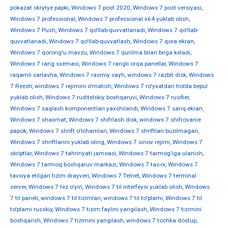
pokazat skrytye papki
,
Windows 7 post 2020
,
Windows 7 post versiyasi
,
Windows 7 professional
,
Windows 7 professional x64 yuklab olish
,
Windows 7 Push
,
Windows 7 qo'llab-quvvatlanadi
,
Windows 7 qo'llab-
quvvatlanadi
,
Windows 7 qo'llab-quvvatlash
,
Windows 7 qora ekran
,
Windows 7 qorong'u mavzu
,
Windows 7 qurilma bilan birga keladi
,
Windows 7 rang sxemasi
,
Windows 7 rangli orqa panellar
,
Windows 7
raqamli sarlavha
,
Windows 7 rasmiy sayti
,
windows 7 razbit disk
,
Windows
7 Reestr
,
windows 7 rejimini o'rnatish
,
Windows 7 ro'yxatdan holda bepul
yuklab olish
,
Windows 7 ruditelskiy boshqaruvi
,
Windows 7 rusifier
,
Windows 7 saqlash komponentlari yaxshilandi
,
Windows 7 sariq ekran
,
Windows 7 shaxmat
,
Windows 7 shifrlash disk
,
windows 7 shifrovanie
papok
,
Windows 7 shrift o'lchamlari
,
Windows 7 shriftlari buzilmagan
,
Windows 7 shriftlarini yuklab oling
,
Windows 7 sinov rejimi
,
Windows 7
skriptlar
,
Windows 7 tahririyati jamoasi
,
Windows 7 tarmog'iga ulanish
,
Windows 7 tarmoq boshqaruv markazi
,
Windows 7 tas-ix
,
Windows 7
tavsiya etilgan tizim drayveri
,
Windows 7 Telnet
,
Windows 7 terminal
server
,
Windows 7 tez o'yin
,
Windows 7 til interfeysi yuklab olish
,
Windows
7 til paneli
,
windows 7 til tizimlari
,
windows 7 til to'plami
,
Windows 7 til
to'plami russkiy
,
Windows 7 tizim faylini yangilash
,
Windows 7 tizimini
boshqarish
,
Windows 7 tizimini yangilash
,
windows 7 tochka dostup
,