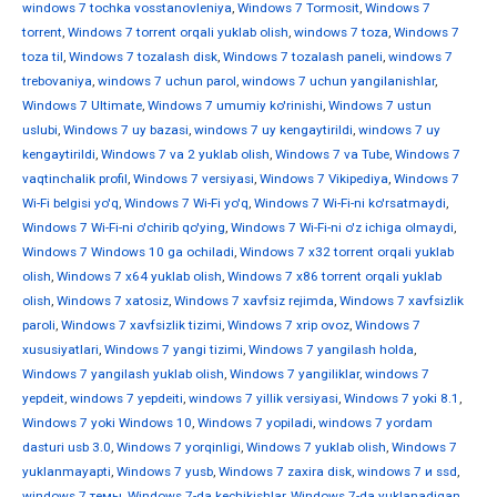
windows 7 tochka vosstanovleniya
,
Windows 7 Tormosit
,
Windows 7
torrent
,
Windows 7 torrent orqali yuklab olish
,
windows 7 toza
,
Windows 7
toza til
,
Windows 7 tozalash disk
,
Windows 7 tozalash paneli
,
windows 7
trebovaniya
,
windows 7 uchun parol
,
windows 7 uchun yangilanishlar
,
Windows 7 Ultimate
,
Windows 7 umumiy ko'rinishi
,
Windows 7 ustun
uslubi
,
Windows 7 uy bazasi
,
windows 7 uy kengaytirildi
,
windows 7 uy
kengaytirildi
,
Windows 7 va 2 yuklab olish
,
Windows 7 va Tube
,
Windows 7
vaqtinchalik profil
,
Windows 7 versiyasi
,
Windows 7 Vikipediya
,
Windows 7
Wi-Fi belgisi yo'q
,
Windows 7 Wi-Fi yo'q
,
Windows 7 Wi-Fi-ni ko'rsatmaydi
,
Windows 7 Wi-Fi-ni o'chirib qo'ying
,
Windows 7 Wi-Fi-ni o'z ichiga olmaydi
,
Windows 7 Windows 10 ga ochiladi
,
Windows 7 x32 torrent orqali yuklab
olish
,
Windows 7 x64 yuklab olish
,
Windows 7 x86 torrent orqali yuklab
olish
,
Windows 7 xatosiz
,
Windows 7 xavfsiz rejimda
,
Windows 7 xavfsizlik
paroli
,
Windows 7 xavfsizlik tizimi
,
Windows 7 xrip ovoz
,
Windows 7
xususiyatlari
,
Windows 7 yangi tizimi
,
Windows 7 yangilash holda
,
Windows 7 yangilash yuklab olish
,
Windows 7 yangiliklar
,
windows 7
yepdeit
,
windows 7 yepdeiti
,
windows 7 yillik versiyasi
,
Windows 7 yoki 8.1
,
Windows 7 yoki Windows 10
,
Windows 7 yopiladi
,
windows 7 yordam
dasturi usb 3.0
,
Windows 7 yorqinligi
,
Windows 7 yuklab olish
,
Windows 7
yuklanmayapti
,
Windows 7 yusb
,
Windows 7 zaxira disk
,
windows 7 и ssd
,
windows 7 темы
,
Windows 7-da kechikishlar
,
Windows 7-da yuklanadigan