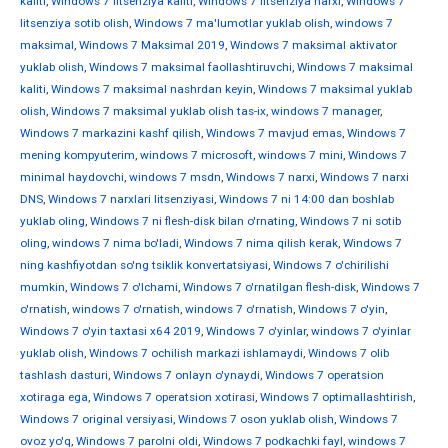
kaliti
,
Windows 7 litsenziya kaliti
,
Windows 7 litsenziya narxi
,
Windows 7
litsenziya sotib olish
,
Windows 7 ma'lumotlar yuklab olish
,
windows 7
maksimal
,
Windows 7 Maksimal 2019
,
Windows 7 maksimal aktivator
yuklab olish
,
Windows 7 maksimal faollashtiruvchi
,
Windows 7 maksimal
kaliti
,
Windows 7 maksimal nashrdan keyin
,
Windows 7 maksimal yuklab
olish
,
Windows 7 maksimal yuklab olish tas-ix
,
windows 7 manager
,
Windows 7 markazini kashf qilish
,
Windows 7 mavjud emas
,
Windows 7
mening kompyuterim
,
windows 7 microsoft
,
windows 7 mini
,
Windows 7
minimal haydovchi
,
windows 7 msdn
,
Windows 7 narxi
,
Windows 7 narxi
DNS
,
Windows 7 narxlari litsenziyasi
,
Windows 7 ni 14:00 dan boshlab
yuklab oling
,
Windows 7 ni flesh-disk bilan o'rnating
,
Windows 7 ni sotib
oling
,
windows 7 nima bo'ladi
,
Windows 7 nima qilish kerak
,
Windows 7
ning kashfiyotdan so'ng tsiklik konvertatsiyasi
,
Windows 7 o'chirilishi
mumkin
,
Windows 7 o'lchami
,
Windows 7 o'rnatilgan flesh-disk
,
Windows 7
o'rnatish
,
windows 7 o'rnatish
,
windows 7 o'rnatish
,
Windows 7 o'yin
,
Windows 7 o'yin taxtasi x64 2019
,
Windows 7 o'yinlar
,
windows 7 o'yinlar
yuklab olish
,
Windows 7 ochilish markazi ishlamaydi
,
Windows 7 olib
tashlash dasturi
,
Windows 7 onlayn o'ynaydi
,
Windows 7 operatsion
xotiraga ega
,
Windows 7 operatsion xotirasi
,
Windows 7 optimallashtirish
,
Windows 7 original versiyasi
,
Windows 7 oson yuklab olish
,
Windows 7
ovoz yo'q
,
Windows 7 parolni oldi
,
Windows 7 podkachki fayl
,
windows 7