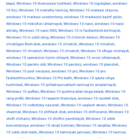
bepul
,
Windows 10 litsenziyasi toshkent
,
Windows 10 logotiplari
,
windows
10 ltsc
,
Windows 10 mahalliy tarmoq
,
Windows 10 markazi otzyvov
,
windows 10 markazi uvedomleniy
,
windows 10 markazini kashf qilish
,
Windows 10 mikrofon ishlamaydi
,
Windows 10 narxi
,
windows 10 narxi
almaty
,
Windows 10 narxi DNS
,
Windows 10 ni faollashtirib bo'lmaydi
,
Windows 10 ni sotib oling
,
Windows 10 o'chirish dasturi
,
Windows 10
o'rnatilgan flesh-disk
,
windows 10 o'rnatish
,
Windows 10 o'rnatish
,
Windows 10 o'rnatish
,
Windows 10 o'rnatish
,
Windows 10 ofisga o'xshaydi
,
windows 10 operatsion tizimi ishlaydi
,
Windows 10 ovozi ishlamaydi
,
Windows 10 parolni oldi
,
Windows 10 parolsiz
,
windows 10 planshet
,
Windows 10 post versiyasi
,
windows 10 pro
,
Windows 10 pro
faollashtiruvchisi
,
Windows 10 Pro kaliti
,
Windows 10 qayta ishga
tushiriladi
,
Windows 10 qo'llab-quvvatlash tarmog'ini aniqlamaydi
,
Windows 10 qulflari
,
Windows 10 qurilma bilan birga keladi
,
Windows 10
rang profili
,
Windows 10 raqamli litsenziya
,
windows 10 razdelit disk
,
Windows 10 roditelskiy nazorati
,
Windows 10 saqlash ekrani
,
Windows 10
shaxmat
,
Windows 10 shifrlash disk
,
windows 10 shifrovanie
,
Windows 10
shrift o'lchami
,
Windows 10 shriftni yaxshilaydi
,
Windows 10 siklik
konvertatsiya
,
windows 10 skript tizimlari
,
Windows 10 skriptlar
,
Windows
10 sotib olish kaliti
,
Windows 10 tahririyati jamoasi
,
Windows 10 tarmoq