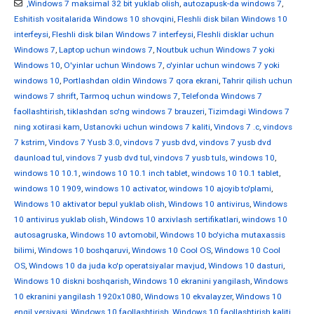
,Windows 7 maksimal 32 bit yuklab olish
,
autozapusk-da windows 7
,
Eshitish vositalarida Windows 10 shovqini
,
Fleshli disk bilan Windows 10
interfeysi
,
Fleshli disk bilan Windows 7 interfeysi
,
Fleshli disklar uchun
Windows 7
,
Laptop uchun windows 7
,
Noutbuk uchun Windows 7 yoki
Windows 10
,
O'yinlar uchun Windows 7
,
o'yinlar uchun windows 7 yoki
windows 10
,
Portlashdan oldin Windows 7 qora ekrani
,
Tahrir qilish uchun
windows 7 shrift
,
Tarmoq uchun windows 7
,
Telefonda Windows 7
faollashtirish
,
tiklashdan so'ng windows 7 brauzeri
,
Tizimdagi Windows 7
ning xotirasi kam
,
Ustanovki uchun windows 7 kaliti
,
Vindovs 7 .c
,
vindovs
7 kstrim
,
Vindovs 7 Yusb 3.0
,
vindovs 7 yusb dvd
,
vindovs 7 yusb dvd
daunload tul
,
vindovs 7 yusb dvd tul
,
vindovs 7 yusb tuls
,
windows 10
,
windows 10 10.1
,
windows 10 10.1 inch tablet
,
windows 10 10.1 tablet
,
windows 10 1909
,
windows 10 activator
,
windows 10 ajoyib to'plami
,
Windows 10 aktivator bepul yuklab olish
,
Windows 10 antivirus
,
Windows
10 antivirus yuklab olish
,
Windows 10 arxivlash sertifikatlari
,
windows 10
autosagruska
,
Windows 10 avtomobil
,
Windows 10 bo'yicha mutaxassis
bilimi
,
Windows 10 boshqaruvi
,
Windows 10 Cool OS
,
Windows 10 Cool
OS
,
Windows 10 da juda ko'p operatsiyalar mavjud
,
Windows 10 dasturi
,
Windows 10 diskni boshqarish
,
Windows 10 ekranini yangilash
,
Windows
10 ekranini yangilash 1920x1080
,
Windows 10 ekvalayzer
,
Windows 10
engil versiyasi
,
Windows 10 faollashtirish
,
Windows 10 faollashtirish kaliti
,