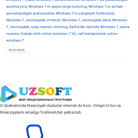
qurilma yo'q
,
Windows 7-ni qayta ishga tushiring
,
Windows 7-ni qo'llab-
quvvatlaydigan protsessorlar
,
Windows 7-ni yangilash funktsiyasi
,
Windows 7, shuningdek o'rnatish
,
Windows 7, shuningdek parol
,
Windows
7, shuningdek, uyqu rejimini o'chiring
,
Xavfsizlik rejimida Windows 7 zaxira
nusxasi
,
Yuklab olish uchun windows 7 tili
,
zaif kompyuterlar uchun
windows 7
READ MORE...
Oʻzbekistonda litsenziyali dasturlar internet-doʻkoni. Onlayn toʻlov va
litsenziyalarni emailga Toshkentdan yetkazish.