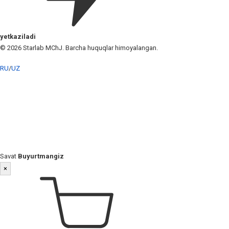
yetkaziladi
© 2026 Starlab MChJ. Barcha huquqlar himoyalangan.
RU
/
UZ
Savat
Buyurtmangiz
×