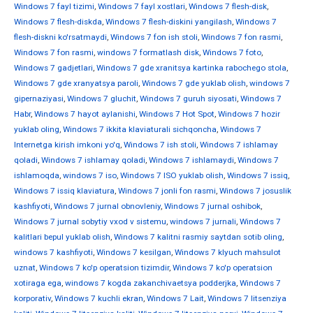
Windows 7 fayl tizimi
,
Windows 7 fayl xostlari
,
Windows 7 flesh-disk
,
Windows 7 flesh-diskda
,
Windows 7 flesh-diskini yangilash
,
Windows 7
flesh-diskni ko'rsatmaydi
,
Windows 7 fon ish stoli
,
Windows 7 fon rasmi
,
Windows 7 fon rasmi
,
windows 7 formatlash disk
,
Windows 7 foto
,
Windows 7 gadjetlari
,
Windows 7 gde xranitsya kartinka rabochego stola
,
Windows 7 gde xranyatsya paroli
,
Windows 7 gde yuklab olish
,
windows 7
gipernaziyasi
,
Windows 7 gluchit
,
Windows 7 guruh siyosati
,
Windows 7
Habr
,
Windows 7 hayot aylanishi
,
Windows 7 Hot Spot
,
Windows 7 hozir
yuklab oling
,
Windows 7 ikkita klaviaturali sichqoncha
,
Windows 7
Internetga kirish imkoni yo'q
,
Windows 7 ish stoli
,
Windows 7 ishlamay
qoladi
,
Windows 7 ishlamay qoladi
,
Windows 7 ishlamaydi
,
Windows 7
ishlamoqda
,
windows 7 iso
,
Windows 7 ISO yuklab olish
,
Windows 7 issiq
,
Windows 7 issiq klaviatura
,
Windows 7 jonli fon rasmi
,
Windows 7 josuslik
kashfiyoti
,
Windows 7 jurnal obnovleniy
,
Windows 7 jurnal oshibok
,
Windows 7 jurnal sobytiy vxod v sistemu
,
windows 7 jurnali
,
Windows 7
kalitlari bepul yuklab olish
,
Windows 7 kalitni rasmiy saytdan sotib oling
,
windows 7 kashfiyoti
,
Windows 7 kesilgan
,
Windows 7 klyuch mahsulot
uznat
,
Windows 7 ko'p operatsion tizimdir
,
Windows 7 ko'p operatsion
xotiraga ega
,
windows 7 kogda zakanchivaetsya podderjka
,
Windows 7
korporativ
,
Windows 7 kuchli ekran
,
Windows 7 Lait
,
Windows 7 litsenziya