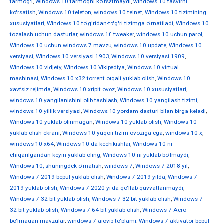
tarmog'i
,
Windows 10 tarmoqni ko'rsatmaydi
,
windows 10 tasvirni
ko'rsatish
,
Windows 10 telefon
,
windows 10 telnet
,
Windows 10 tizimining
xususiyatlari
,
Windows 10 to'g'ridan-to'g'ri tizimga o'rnatiladi
,
Windows 10
tozalash uchun dasturlar
,
windows 10 tweaker
,
windows 10 uchun parol
,
Windows 10 uchun windows 7 mavzu
,
windows 10 update
,
Windows 10
versiyasi
,
Windows 10 versiyasi 1903
,
Windows 10 versiyasi 1909
,
Windows 10 vidjety
,
Windows 10 Vikipediya
,
Windows 10 virtual
mashinasi
,
Windows 10 x32 torrent orqali yuklab olish
,
Windows 10
xavfsiz rejimda
,
Windows 10 xripit ovoz
,
Windows 10 xususiyatlari
,
windows 10 yangilanishini olib tashlash
,
Windows 10 yangilash tizimi
,
windows 10 yillik versiyasi
,
Windows 10 yordam dasturi bilan birga keladi
,
Windows 10 yuklab olinmagan
,
Windows 10 yuklab olish
,
Windows 10
yuklab olish ekrani
,
Windows 10 yuqori tizim ovoziga ega
,
windows 10 х
,
windows 10 х64
,
Windows 10-da kechikishlar
,
Windows 10-ni
chiqarilgandan keyin yuklab oling
,
Windows 10-ni yuklab bo'lmaydi
,
Windows 10, shuningdek o'rnatish
,
windows 7
,
Windows 7 2018 yil
,
Windows 7 2019 bepul yuklab olish
,
Windows 7 2019 yilda
,
Windows 7
2019 yuklab olish
,
Windows 7 2020 yilda qo'llab-quvvatlanmaydi
,
Windows 7 32 bit yuklab olish
,
Windows 7 32 bit yuklab olish
,
Windows 7
32 bit yuklab olish
,
Windows 7 64 bit yuklab olish
,
Windows 7 Aero
bo'lmagan mavzular
,
windows 7 ajoyib to'plami
,
Windows 7 aktivator bepul