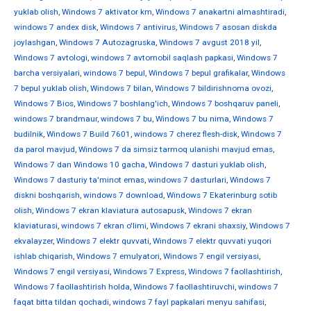
yuklab olish
,
Windows 7 aktivator km
,
Windows 7 anakartni almashtiradi
,
windows 7 andex disk
,
Windows 7 antivirus
,
Windows 7 asosan diskda
joylashgan
,
Windows 7 Autozagruska
,
Windows 7 avgust 2018 yil
,
Windows 7 avtologi
,
windows 7 avtomobil saqlash papkasi
,
Windows 7
barcha versiyalari
,
windows 7 bepul
,
Windows 7 bepul grafikalar
,
Windows
7 bepul yuklab olish
,
Windows 7 bilan
,
Windows 7 bildirishnoma ovozi
,
Windows 7 Bios
,
Windows 7 boshlang'ich
,
Windows 7 boshqaruv paneli
,
windows 7 brandmaur
,
windows 7 bu
,
Windows 7 bu nima
,
Windows 7
budilnik
,
Windows 7 Build 7601
,
windows 7 cherez flesh-disk
,
Windows 7
da parol mavjud
,
Windows 7 da simsiz tarmoq ulanishi mavjud emas
,
Windows 7 dan Windows 10 gacha
,
Windows 7 dasturi yuklab olish
,
Windows 7 dasturiy ta'minot emas
,
windows 7 dasturlari
,
Windows 7
diskni boshqarish
,
windows 7 download
,
Windows 7 Ekaterinburg sotib
olish
,
Windows 7 ekran klaviatura autosapusk
,
Windows 7 ekran
klaviaturasi
,
windows 7 ekran o'limi
,
Windows 7 ekrani shaxsiy
,
Windows 7
ekvalayzer
,
Windows 7 elektr quvvati
,
Windows 7 elektr quvvati yuqori
ishlab chiqarish
,
Windows 7 emulyatori
,
Windows 7 engil versiyasi
,
Windows 7 engil versiyasi
,
Windows 7 Express
,
Windows 7 faollashtirish
,
Windows 7 faollashtirish holda
,
Windows 7 faollashtiruvchi
,
windows 7
faqat bitta tildan qochadi
,
windows 7 fayl papkalari menyu sahifasi
,