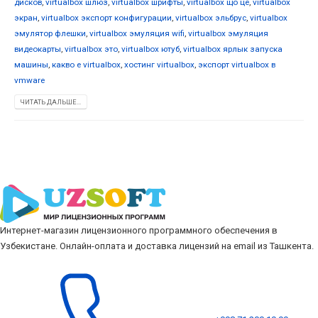
дисков
,
virtualbox шлюз
,
virtualbox шрифты
,
virtualbox що це
,
virtualbox
экран
,
virtualbox экспорт конфигурации
,
virtualbox эльбрус
,
virtualbox
эмулятор флешки
,
virtualbox эмуляция wifi
,
virtualbox эмуляция
видеокарты
,
virtualbox это
,
virtualbox ютуб
,
virtualbox ярлык запуска
машины
,
какво е virtualbox
,
хостинг virtualbox
,
экспорт virtualbox в
vmware
ЧИТАТЬ ДАЛЬШЕ...
Интернет-магазин лицензионного программного обеспечения в
Узбекистане. Онлайн-оплата и доставка лицензий на email из Ташкента.