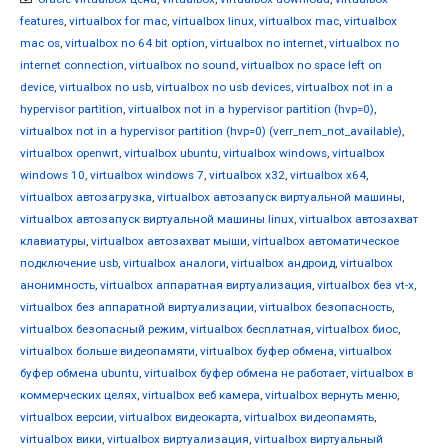
features
,
virtualbox for mac
,
virtualbox linux
,
virtualbox mac
,
virtualbox
mac os
,
virtualbox no 64 bit option
,
virtualbox no internet
,
virtualbox no
internet connection
,
virtualbox no sound
,
virtualbox no space left on
device
,
virtualbox no usb
,
virtualbox no usb devices
,
virtualbox not in a
hypervisor partition
,
virtualbox not in a hypervisor partition (hvp=0)
,
virtualbox not in a hypervisor partition (hvp=0) (verr_nem_not_available)
,
virtualbox openwrt
,
virtualbox ubuntu
,
virtualbox windows
,
virtualbox
windows 10
,
virtualbox windows 7
,
virtualbox x32
,
virtualbox x64
,
virtualbox автозагрузка
,
virtualbox автозапуск виртуальной машины
,
virtualbox автозапуск виртуальной машины linux
,
virtualbox автозахват
клавиатуры
,
virtualbox автозахват мыши
,
virtualbox автоматическое
подключение usb
,
virtualbox аналоги
,
virtualbox андроид
,
virtualbox
анонимность
,
virtualbox аппаратная виртуализация
,
virtualbox без vt-x
,
virtualbox без аппаратной виртуализации
,
virtualbox безопасность
,
virtualbox безопасный режим
,
virtualbox бесплатная
,
virtualbox биос
,
virtualbox больше видеопамяти
,
virtualbox буфер обмена
,
virtualbox
буфер обмена ubuntu
,
virtualbox буфер обмена не работает
,
virtualbox в
коммерческих целях
,
virtualbox веб камера
,
virtualbox вернуть меню
,
virtualbox версии
,
virtualbox видеокарта
,
virtualbox видеопамять
,
virtualbox вики
,
virtualbox виртуализация
,
virtualbox виртуальный