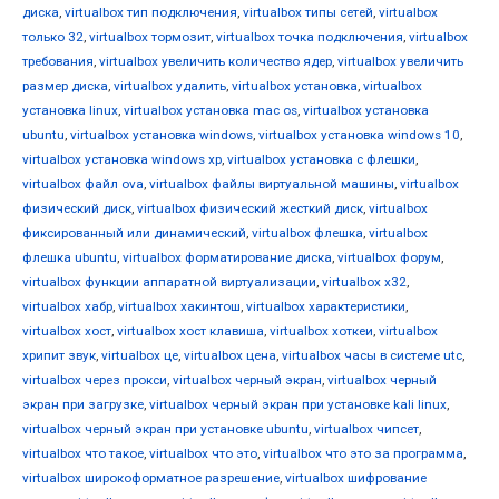
диска
,
virtualbox тип подключения
,
virtualbox типы сетей
,
virtualbox
только 32
,
virtualbox тормозит
,
virtualbox точка подключения
,
virtualbox
требования
,
virtualbox увеличить количество ядер
,
virtualbox увеличить
размер диска
,
virtualbox удалить
,
virtualbox установка
,
virtualbox
установка linux
,
virtualbox установка mac os
,
virtualbox установка
ubuntu
,
virtualbox установка windows
,
virtualbox установка windows 10
,
virtualbox установка windows xp
,
virtualbox установка с флешки
,
virtualbox файл ova
,
virtualbox файлы виртуальной машины
,
virtualbox
физический диск
,
virtualbox физический жесткий диск
,
virtualbox
фиксированный или динамический
,
virtualbox флешка
,
virtualbox
флешка ubuntu
,
virtualbox форматирование диска
,
virtualbox форум
,
virtualbox функции аппаратной виртуализации
,
virtualbox х32
,
virtualbox хабр
,
virtualbox хакинтош
,
virtualbox характеристики
,
virtualbox хост
,
virtualbox хост клавиша
,
virtualbox хоткеи
,
virtualbox
хрипит звук
,
virtualbox це
,
virtualbox цена
,
virtualbox часы в системе utc
,
virtualbox через прокси
,
virtualbox черный экран
,
virtualbox черный
экран при загрузке
,
virtualbox черный экран при установке kali linux
,
virtualbox черный экран при установке ubuntu
,
virtualbox чипсет
,
virtualbox что такое
,
virtualbox что это
,
virtualbox что это за программа
,
virtualbox широкоформатное разрешение
,
virtualbox шифрование