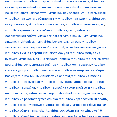
инструкция
,
virtualbox интернет
,
virtualbox использование
,
virtualbox
как настроить
,
virtualbox как настроить сеть
,
virtualbox как поменять
язык
,
virtualbox как работать
,
virtualbox как развернуть на весь экран
,
virtualbox как сделать общую папку
,
virtualbox как удалить
,
virtualbox
как установить
,
virtualbox клонирование
,
virtualbox количество ядер
,
virtualbox критическая ошибка
,
virtualbox купить
,
virtualbox
лабораторная работа
,
virtualbox лагает
,
virtualbox линукс
,
virtualbox
лицензия
,
virtualbox логи
,
virtualbox локальная сеть
,
virtualbox
локальная сеть с виртуальной машиной
,
virtualbox локальные диски
,
virtualbox лучшая версия
,
virtualbox мануал
,
virtualbox мануал на
русском
,
virtualbox машина приостановлена
,
virtualbox менеджер сетей
хоста
,
virtualbox менеджер файлов
,
virtualbox меню сверху
,
virtualbox
мигает курсор
,
virtualbox микрофон
,
virtualbox монтирование общей
папки
,
virtualbox мышь
,
virtualbox на android
,
virtualbox на mac os
,
virtualbox на весь экран
,
virtualbox на русском
,
virtualbox на цял екран
,
virtualbox настройка
,
virtualbox настройка локальной сети
,
virtualbox
настройка сети
,
virtualbox не видит usb
,
virtualbox не видит флешку
,
virtualbox не работает буфер обмена
,
virtualbox неразборчивый режим
,
virtualbox образ windows 7
,
virtualbox образы
,
virtualbox общие папки
,
virtualbox общие папки ubuntu
,
virtualbox общие папки windows 10
,
virtualbox общий буфер обмена
,
virtualbox онлайн
,
virtualbox отключить