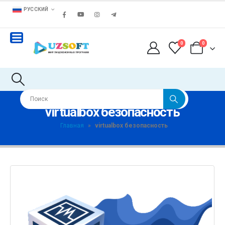
РУССКИЙ
0
0
virtualbox безопасность
Главная
»
virtualbox безопасность