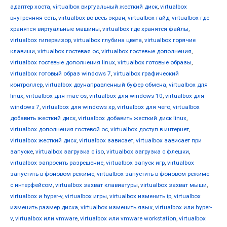
адаптер хоста
,
virtualbox виртуальный жесткий диск
,
virtualbox
внутренняя сеть
,
virtualbox во весь экран
,
virtualbox гайд
,
virtualbox где
хранятся виртуальные машины
,
virtualbox где хранятся файлы
,
virtualbox гипервизор
,
virtualbox глубина цвета
,
virtualbox горячие
клавиши
,
virtualbox гостевая ос
,
virtualbox гостевые дополнения
,
virtualbox гостевые дополнения linux
,
virtualbox готовые образы
,
virtualbox готовый образ windows 7
,
virtualbox графический
контроллер
,
virtualbox двунаправленный буфер обмена
,
virtualbox для
linux
,
virtualbox для mac os
,
virtualbox для windows 10
,
virtualbox для
windows 7
,
virtualbox для windows xp
,
virtualbox для чего
,
virtualbox
добавить жесткий диск
,
virtualbox добавить жесткий диск linux
,
virtualbox дополнения гостевой ос
,
virtualbox доступ в интернет
,
virtualbox жесткий диск
,
virtualbox зависает
,
virtualbox зависает при
запуске
,
virtualbox загрузка с iso
,
virtualbox загрузка с флешки
,
virtualbox запросить разрешение
,
virtualbox запуск игр
,
virtualbox
запустить в фоновом режиме
,
virtualbox запустить в фоновом режиме
с интерфейсом
,
virtualbox захват клавиатуры
,
virtualbox захват мыши
,
virtualbox и hyper-v
,
virtualbox игры
,
virtualbox изменить ip
,
virtualbox
изменить размер диска
,
virtualbox изменить язык
,
virtualbox или hyper-
v
,
virtualbox или vmware
,
virtualbox или vmware workstation
,
virtualbox