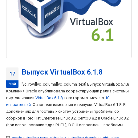
Выпуск VirtualBox 6.1.8
17
Май
[vc_row][vc_column][vc_column_text] Выпуск VirtualBox 6.1.8
Компания Oracle опубликовала корректирующий релиз системы
виртуализации
VirtualBox 6.1.8
, в котором отмечено
10
исправлений
. Основные изменения в выпуске VirtualBox 6.1.8: В
дополнениях для гостевых систем устранены проблемы со
сборкой в Red Hat Enterprise Linux 8.2, CentOS 8.2 и Oracle Linux 8.2
(при использовании ядра RHEL); В GUI исправлены проблемы...
oracle virtualbox цена
,
virtualbox
,
virtualbox download
,
virtualbox