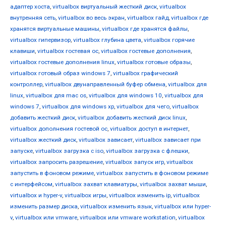
адаптер хоста
,
virtualbox виртуальный жесткий диск
,
virtualbox
внутренняя сеть
,
virtualbox во весь экран
,
virtualbox гайд
,
virtualbox где
хранятся виртуальные машины
,
virtualbox где хранятся файлы
,
virtualbox гипервизор
,
virtualbox глубина цвета
,
virtualbox горячие
клавиши
,
virtualbox гостевая ос
,
virtualbox гостевые дополнения
,
virtualbox гостевые дополнения linux
,
virtualbox готовые образы
,
virtualbox готовый образ windows 7
,
virtualbox графический
контроллер
,
virtualbox двунаправленный буфер обмена
,
virtualbox для
linux
,
virtualbox для mac os
,
virtualbox для windows 10
,
virtualbox для
windows 7
,
virtualbox для windows xp
,
virtualbox для чего
,
virtualbox
добавить жесткий диск
,
virtualbox добавить жесткий диск linux
,
virtualbox дополнения гостевой ос
,
virtualbox доступ в интернет
,
virtualbox жесткий диск
,
virtualbox зависает
,
virtualbox зависает при
запуске
,
virtualbox загрузка с iso
,
virtualbox загрузка с флешки
,
virtualbox запросить разрешение
,
virtualbox запуск игр
,
virtualbox
запустить в фоновом режиме
,
virtualbox запустить в фоновом режиме
с интерфейсом
,
virtualbox захват клавиатуры
,
virtualbox захват мыши
,
virtualbox и hyper-v
,
virtualbox игры
,
virtualbox изменить ip
,
virtualbox
изменить размер диска
,
virtualbox изменить язык
,
virtualbox или hyper-
v
,
virtualbox или vmware
,
virtualbox или vmware workstation
,
virtualbox