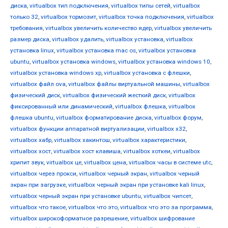
диска
,
virtualbox тип подключения
,
virtualbox типы сетей
,
virtualbox
только 32
,
virtualbox тормозит
,
virtualbox точка подключения
,
virtualbox
требования
,
virtualbox увеличить количество ядер
,
virtualbox увеличить
размер диска
,
virtualbox удалить
,
virtualbox установка
,
virtualbox
установка linux
,
virtualbox установка mac os
,
virtualbox установка
ubuntu
,
virtualbox установка windows
,
virtualbox установка windows 10
,
virtualbox установка windows xp
,
virtualbox установка с флешки
,
virtualbox файл ova
,
virtualbox файлы виртуальной машины
,
virtualbox
физический диск
,
virtualbox физический жесткий диск
,
virtualbox
фиксированный или динамический
,
virtualbox флешка
,
virtualbox
флешка ubuntu
,
virtualbox форматирование диска
,
virtualbox форум
,
virtualbox функции аппаратной виртуализации
,
virtualbox х32
,
virtualbox хабр
,
virtualbox хакинтош
,
virtualbox характеристики
,
virtualbox хост
,
virtualbox хост клавиша
,
virtualbox хоткеи
,
virtualbox
хрипит звук
,
virtualbox це
,
virtualbox цена
,
virtualbox часы в системе utc
,
virtualbox через прокси
,
virtualbox черный экран
,
virtualbox черный
экран при загрузке
,
virtualbox черный экран при установке kali linux
,
virtualbox черный экран при установке ubuntu
,
virtualbox чипсет
,
virtualbox что такое
,
virtualbox что это
,
virtualbox что это за программа
,
virtualbox широкоформатное разрешение
,
virtualbox шифрование