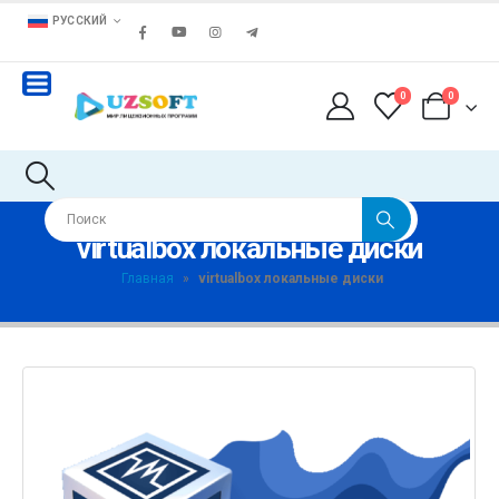
РУССКИЙ
0
0
virtualbox локальные диски
Главная
»
virtualbox локальные диски