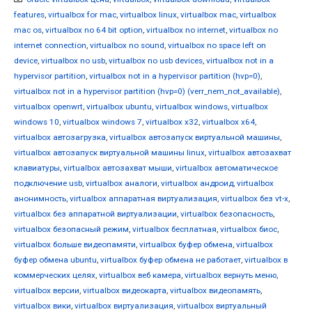
features
,
virtualbox for mac
,
virtualbox linux
,
virtualbox mac
,
virtualbox
mac os
,
virtualbox no 64 bit option
,
virtualbox no internet
,
virtualbox no
internet connection
,
virtualbox no sound
,
virtualbox no space left on
device
,
virtualbox no usb
,
virtualbox no usb devices
,
virtualbox not in a
hypervisor partition
,
virtualbox not in a hypervisor partition (hvp=0)
,
virtualbox not in a hypervisor partition (hvp=0) (verr_nem_not_available)
,
virtualbox openwrt
,
virtualbox ubuntu
,
virtualbox windows
,
virtualbox
windows 10
,
virtualbox windows 7
,
virtualbox x32
,
virtualbox x64
,
virtualbox автозагрузка
,
virtualbox автозапуск виртуальной машины
,
virtualbox автозапуск виртуальной машины linux
,
virtualbox автозахват
клавиатуры
,
virtualbox автозахват мыши
,
virtualbox автоматическое
подключение usb
,
virtualbox аналоги
,
virtualbox андроид
,
virtualbox
анонимность
,
virtualbox аппаратная виртуализация
,
virtualbox без vt-x
,
virtualbox без аппаратной виртуализации
,
virtualbox безопасность
,
virtualbox безопасный режим
,
virtualbox бесплатная
,
virtualbox биос
,
virtualbox больше видеопамяти
,
virtualbox буфер обмена
,
virtualbox
буфер обмена ubuntu
,
virtualbox буфер обмена не работает
,
virtualbox в
коммерческих целях
,
virtualbox веб камера
,
virtualbox вернуть меню
,
virtualbox версии
,
virtualbox видеокарта
,
virtualbox видеопамять
,
virtualbox вики
,
virtualbox виртуализация
,
virtualbox виртуальный