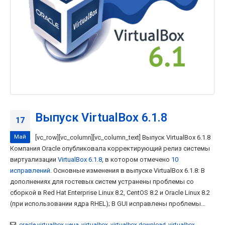
Выпуск VirtualBox 6.1.8
17
Май
[vc_row][vc_column][vc_column_text] Выпуск VirtualBox 6.1.8
Компания Oracle опубликовала корректирующий релиз системы
виртуализации
VirtualBox 6.1.8
, в котором отмечено
10
исправлений
. Основные изменения в выпуске VirtualBox 6.1.8: В
дополнениях для гостевых систем устранены проблемы со
сборкой в Red Hat Enterprise Linux 8.2, CentOS 8.2 и Oracle Linux 8.2
(при использовании ядра RHEL); В GUI исправлены проблемы...
oracle virtualbox цена
,
virtualbox
,
virtualbox download
,
virtualbox