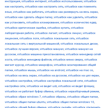
инструкция
,
virtualbox интернет
,
virtualbox использование
,
virtualbox
как настроить
,
virtualbox как настроить сеть
,
virtualbox как поменять
язык
,
virtualbox как работать
,
virtualbox как развернуть на весь экран
,
virtualbox как сделать общую папку
,
virtualbox как удалить
,
virtualbox
как установить
,
virtualbox клонирование
,
virtualbox количество ядер
,
virtualbox критическая ошибка
,
virtualbox купить
,
virtualbox
лабораторная работа
,
virtualbox лагает
,
virtualbox линукс
,
virtualbox
лицензия
,
virtualbox логи
,
virtualbox локальная сеть
,
virtualbox
локальная сеть с виртуальной машиной
,
virtualbox локальные диски
,
virtualbox лучшая версия
,
virtualbox мануал
,
virtualbox мануал на
русском
,
virtualbox машина приостановлена
,
virtualbox менеджер сетей
хоста
,
virtualbox менеджер файлов
,
virtualbox меню сверху
,
virtualbox
мигает курсор
,
virtualbox микрофон
,
virtualbox монтирование общей
папки
,
virtualbox мышь
,
virtualbox на android
,
virtualbox на mac os
,
virtualbox на весь экран
,
virtualbox на русском
,
virtualbox на цял екран
,
virtualbox настройка
,
virtualbox настройка локальной сети
,
virtualbox
настройка сети
,
virtualbox не видит usb
,
virtualbox не видит флешку
,
virtualbox не работает буфер обмена
,
virtualbox неразборчивый режим
,
virtualbox образ windows 7
,
virtualbox образы
,
virtualbox общие папки
,
virtualbox общие папки ubuntu
,
virtualbox общие папки windows 10
,
virtualbox общий буфер обмена
,
virtualbox онлайн
,
virtualbox отключить