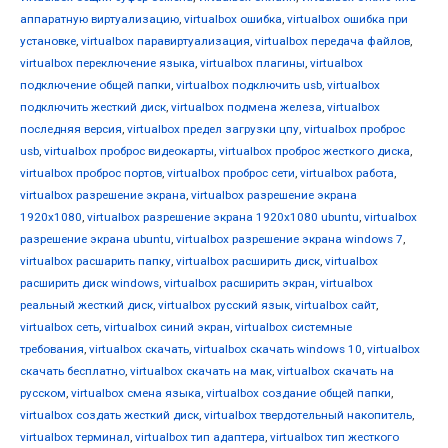
аппаратную виртуализацию
,
virtualbox ошибка
,
virtualbox ошибка при
установке
,
virtualbox паравиртуализация
,
virtualbox передача файлов
,
virtualbox переключение языка
,
virtualbox плагины
,
virtualbox
подключение общей папки
,
virtualbox подключить usb
,
virtualbox
подключить жесткий диск
,
virtualbox подмена железа
,
virtualbox
последняя версия
,
virtualbox предел загрузки цпу
,
virtualbox проброс
usb
,
virtualbox проброс видеокарты
,
virtualbox проброс жесткого диска
,
virtualbox проброс портов
,
virtualbox проброс сети
,
virtualbox работа
,
virtualbox разрешение экрана
,
virtualbox разрешение экрана
1920x1080
,
virtualbox разрешение экрана 1920x1080 ubuntu
,
virtualbox
разрешение экрана ubuntu
,
virtualbox разрешение экрана windows 7
,
virtualbox расшарить папку
,
virtualbox расширить диск
,
virtualbox
расширить диск windows
,
virtualbox расширить экран
,
virtualbox
реальный жесткий диск
,
virtualbox русский язык
,
virtualbox сайт
,
virtualbox сеть
,
virtualbox синий экран
,
virtualbox системные
требования
,
virtualbox скачать
,
virtualbox скачать windows 10
,
virtualbox
скачать бесплатно
,
virtualbox скачать на мак
,
virtualbox скачать на
русском
,
virtualbox смена языка
,
virtualbox создание общей папки
,
virtualbox создать жесткий диск
,
virtualbox твердотельный накопитель
,
virtualbox терминал
,
virtualbox тип адаптера
,
virtualbox тип жесткого