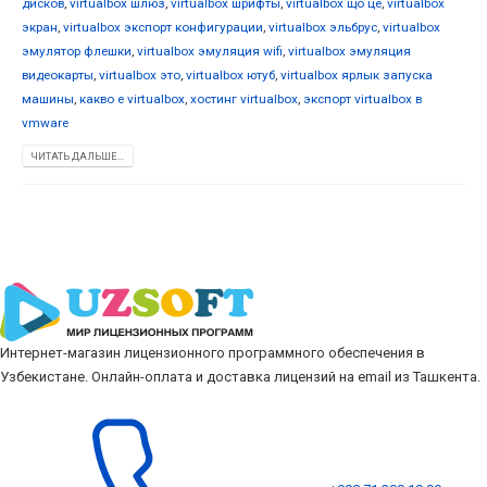
дисков
,
virtualbox шлюз
,
virtualbox шрифты
,
virtualbox що це
,
virtualbox
экран
,
virtualbox экспорт конфигурации
,
virtualbox эльбрус
,
virtualbox
эмулятор флешки
,
virtualbox эмуляция wifi
,
virtualbox эмуляция
видеокарты
,
virtualbox это
,
virtualbox ютуб
,
virtualbox ярлык запуска
машины
,
какво е virtualbox
,
хостинг virtualbox
,
экспорт virtualbox в
vmware
ЧИТАТЬ ДАЛЬШЕ...
Интернет-магазин лицензионного программного обеспечения в
Узбекистане. Онлайн-оплата и доставка лицензий на email из Ташкента.