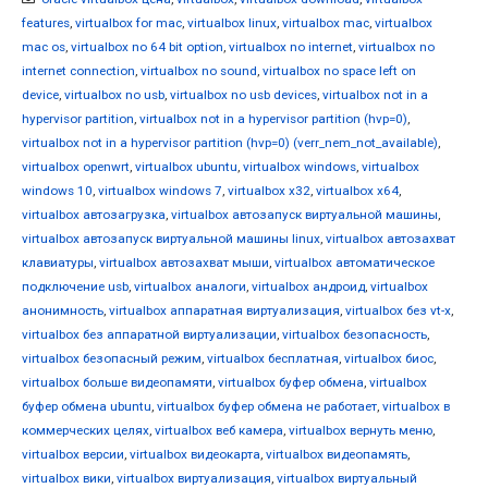
features
,
virtualbox for mac
,
virtualbox linux
,
virtualbox mac
,
virtualbox
mac os
,
virtualbox no 64 bit option
,
virtualbox no internet
,
virtualbox no
internet connection
,
virtualbox no sound
,
virtualbox no space left on
device
,
virtualbox no usb
,
virtualbox no usb devices
,
virtualbox not in a
hypervisor partition
,
virtualbox not in a hypervisor partition (hvp=0)
,
virtualbox not in a hypervisor partition (hvp=0) (verr_nem_not_available)
,
virtualbox openwrt
,
virtualbox ubuntu
,
virtualbox windows
,
virtualbox
windows 10
,
virtualbox windows 7
,
virtualbox x32
,
virtualbox x64
,
virtualbox автозагрузка
,
virtualbox автозапуск виртуальной машины
,
virtualbox автозапуск виртуальной машины linux
,
virtualbox автозахват
клавиатуры
,
virtualbox автозахват мыши
,
virtualbox автоматическое
подключение usb
,
virtualbox аналоги
,
virtualbox андроид
,
virtualbox
анонимность
,
virtualbox аппаратная виртуализация
,
virtualbox без vt-x
,
virtualbox без аппаратной виртуализации
,
virtualbox безопасность
,
virtualbox безопасный режим
,
virtualbox бесплатная
,
virtualbox биос
,
virtualbox больше видеопамяти
,
virtualbox буфер обмена
,
virtualbox
буфер обмена ubuntu
,
virtualbox буфер обмена не работает
,
virtualbox в
коммерческих целях
,
virtualbox веб камера
,
virtualbox вернуть меню
,
virtualbox версии
,
virtualbox видеокарта
,
virtualbox видеопамять
,
virtualbox вики
,
virtualbox виртуализация
,
virtualbox виртуальный