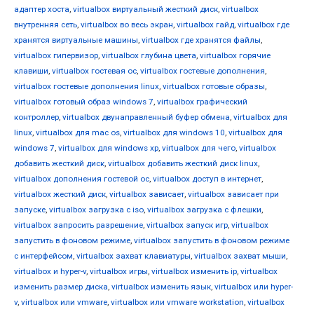
адаптер хоста
,
virtualbox виртуальный жесткий диск
,
virtualbox
внутренняя сеть
,
virtualbox во весь экран
,
virtualbox гайд
,
virtualbox где
хранятся виртуальные машины
,
virtualbox где хранятся файлы
,
virtualbox гипервизор
,
virtualbox глубина цвета
,
virtualbox горячие
клавиши
,
virtualbox гостевая ос
,
virtualbox гостевые дополнения
,
virtualbox гостевые дополнения linux
,
virtualbox готовые образы
,
virtualbox готовый образ windows 7
,
virtualbox графический
контроллер
,
virtualbox двунаправленный буфер обмена
,
virtualbox для
linux
,
virtualbox для mac os
,
virtualbox для windows 10
,
virtualbox для
windows 7
,
virtualbox для windows xp
,
virtualbox для чего
,
virtualbox
добавить жесткий диск
,
virtualbox добавить жесткий диск linux
,
virtualbox дополнения гостевой ос
,
virtualbox доступ в интернет
,
virtualbox жесткий диск
,
virtualbox зависает
,
virtualbox зависает при
запуске
,
virtualbox загрузка с iso
,
virtualbox загрузка с флешки
,
virtualbox запросить разрешение
,
virtualbox запуск игр
,
virtualbox
запустить в фоновом режиме
,
virtualbox запустить в фоновом режиме
с интерфейсом
,
virtualbox захват клавиатуры
,
virtualbox захват мыши
,
virtualbox и hyper-v
,
virtualbox игры
,
virtualbox изменить ip
,
virtualbox
изменить размер диска
,
virtualbox изменить язык
,
virtualbox или hyper-
v
,
virtualbox или vmware
,
virtualbox или vmware workstation
,
virtualbox