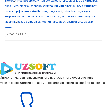
дисков
,
virtualbox шлюз
,
virtualbox шрифты
,
virtualbox що це
,
virtualbox
экран
,
virtualbox экспорт конфигурации
,
virtualbox эльбрус
,
virtualbox
эмулятор флешки
,
virtualbox эмуляция wifi
,
virtualbox эмуляция
видеокарты
,
virtualbox это
,
virtualbox ютуб
,
virtualbox ярлык запуска
машины
,
какво е virtualbox
,
хостинг virtualbox
,
экспорт virtualbox в
vmware
ЧИТАТЬ ДАЛЬШЕ...
Интернет-магазин лицензионного программного обеспечения в
Узбекистане. Онлайн-оплата и доставка лицензий на email из Ташкента.