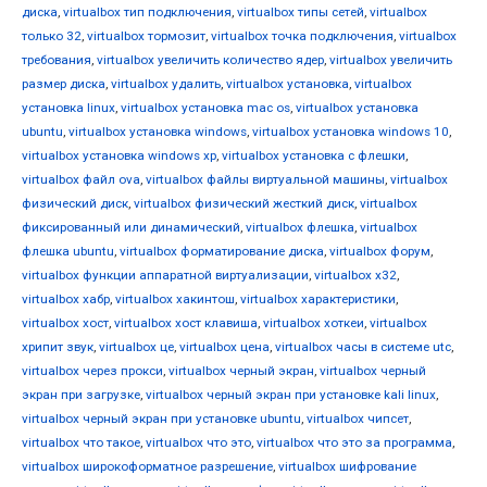
диска
,
virtualbox тип подключения
,
virtualbox типы сетей
,
virtualbox
только 32
,
virtualbox тормозит
,
virtualbox точка подключения
,
virtualbox
требования
,
virtualbox увеличить количество ядер
,
virtualbox увеличить
размер диска
,
virtualbox удалить
,
virtualbox установка
,
virtualbox
установка linux
,
virtualbox установка mac os
,
virtualbox установка
ubuntu
,
virtualbox установка windows
,
virtualbox установка windows 10
,
virtualbox установка windows xp
,
virtualbox установка с флешки
,
virtualbox файл ova
,
virtualbox файлы виртуальной машины
,
virtualbox
физический диск
,
virtualbox физический жесткий диск
,
virtualbox
фиксированный или динамический
,
virtualbox флешка
,
virtualbox
флешка ubuntu
,
virtualbox форматирование диска
,
virtualbox форум
,
virtualbox функции аппаратной виртуализации
,
virtualbox х32
,
virtualbox хабр
,
virtualbox хакинтош
,
virtualbox характеристики
,
virtualbox хост
,
virtualbox хост клавиша
,
virtualbox хоткеи
,
virtualbox
хрипит звук
,
virtualbox це
,
virtualbox цена
,
virtualbox часы в системе utc
,
virtualbox через прокси
,
virtualbox черный экран
,
virtualbox черный
экран при загрузке
,
virtualbox черный экран при установке kali linux
,
virtualbox черный экран при установке ubuntu
,
virtualbox чипсет
,
virtualbox что такое
,
virtualbox что это
,
virtualbox что это за программа
,
virtualbox широкоформатное разрешение
,
virtualbox шифрование