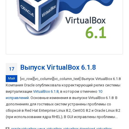
Выпуск VirtualBox 6.1.8
17
Май
[vc_row][vc_column][vc_column_text] Выпуск VirtualBox 6.1.8
Компания Oracle опубликовала корректирующий релиз системы
виртуализации
VirtualBox 6.1.8
, в котором отмечено
10
исправлений
. Основные изменения в выпуске VirtualBox 6.1.8: В
дополнениях для гостевых систем устранены проблемы со
сборкой в Red Hat Enterprise Linux 8.2, CentOS 8.2 и Oracle Linux 8.2
(при использовании ядра RHEL); В GUI исправлены проблемы...
oracle virtualbox цена
,
virtualbox
,
virtualbox download
,
virtualbox