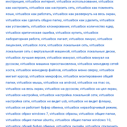
инструкция
,
virtualbox интернет
,
virtualbox использование
,
virtualbox
как настроить
,
virtualbox как настроить сеть
,
virtualbox как поменять
язык
,
virtualbox как работать
,
virtualbox как развернуть на весь экран
,
virtualbox как сделать общую папку
,
virtualbox как удалить
,
virtualbox
как установить
,
virtualbox клонирование
,
virtualbox количество ядер
,
virtualbox критическая ошибка
,
virtualbox купить
,
virtualbox
лабораторная работа
,
virtualbox лагает
,
virtualbox линукс
,
virtualbox
лицензия
,
virtualbox логи
,
virtualbox локальная сеть
,
virtualbox
локальная сеть с виртуальной машиной
,
virtualbox локальные диски
,
virtualbox лучшая версия
,
virtualbox мануал
,
virtualbox мануал на
русском
,
virtualbox машина приостановлена
,
virtualbox менеджер сетей
хоста
,
virtualbox менеджер файлов
,
virtualbox меню сверху
,
virtualbox
мигает курсор
,
virtualbox микрофон
,
virtualbox монтирование общей
папки
,
virtualbox мышь
,
virtualbox на android
,
virtualbox на mac os
,
virtualbox на весь экран
,
virtualbox на русском
,
virtualbox на цял екран
,
virtualbox настройка
,
virtualbox настройка локальной сети
,
virtualbox
настройка сети
,
virtualbox не видит usb
,
virtualbox не видит флешку
,
virtualbox не работает буфер обмена
,
virtualbox неразборчивый режим
,
virtualbox образ windows 7
,
virtualbox образы
,
virtualbox общие папки
,
virtualbox общие папки ubuntu
,
virtualbox общие папки windows 10
,
virtualbox общий буфер обмена
,
virtualbox онлайн
,
virtualbox отключить