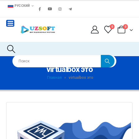
РУССКИЙ
0
0
virtualbox это
Главная
»
virtualbox это