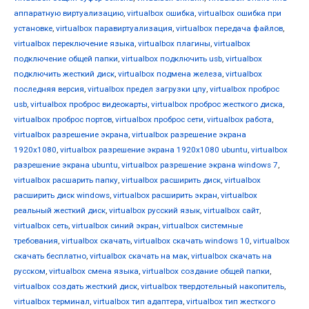
аппаратную виртуализацию
,
virtualbox ошибка
,
virtualbox ошибка при
установке
,
virtualbox паравиртуализация
,
virtualbox передача файлов
,
virtualbox переключение языка
,
virtualbox плагины
,
virtualbox
подключение общей папки
,
virtualbox подключить usb
,
virtualbox
подключить жесткий диск
,
virtualbox подмена железа
,
virtualbox
последняя версия
,
virtualbox предел загрузки цпу
,
virtualbox проброс
usb
,
virtualbox проброс видеокарты
,
virtualbox проброс жесткого диска
,
virtualbox проброс портов
,
virtualbox проброс сети
,
virtualbox работа
,
virtualbox разрешение экрана
,
virtualbox разрешение экрана
1920x1080
,
virtualbox разрешение экрана 1920x1080 ubuntu
,
virtualbox
разрешение экрана ubuntu
,
virtualbox разрешение экрана windows 7
,
virtualbox расшарить папку
,
virtualbox расширить диск
,
virtualbox
расширить диск windows
,
virtualbox расширить экран
,
virtualbox
реальный жесткий диск
,
virtualbox русский язык
,
virtualbox сайт
,
virtualbox сеть
,
virtualbox синий экран
,
virtualbox системные
требования
,
virtualbox скачать
,
virtualbox скачать windows 10
,
virtualbox
скачать бесплатно
,
virtualbox скачать на мак
,
virtualbox скачать на
русском
,
virtualbox смена языка
,
virtualbox создание общей папки
,
virtualbox создать жесткий диск
,
virtualbox твердотельный накопитель
,
virtualbox терминал
,
virtualbox тип адаптера
,
virtualbox тип жесткого