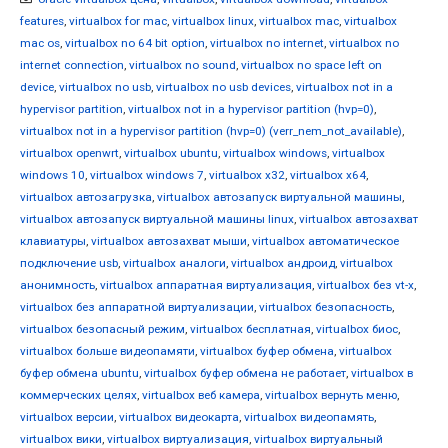
features
,
virtualbox for mac
,
virtualbox linux
,
virtualbox mac
,
virtualbox
mac os
,
virtualbox no 64 bit option
,
virtualbox no internet
,
virtualbox no
internet connection
,
virtualbox no sound
,
virtualbox no space left on
device
,
virtualbox no usb
,
virtualbox no usb devices
,
virtualbox not in a
hypervisor partition
,
virtualbox not in a hypervisor partition (hvp=0)
,
virtualbox not in a hypervisor partition (hvp=0) (verr_nem_not_available)
,
virtualbox openwrt
,
virtualbox ubuntu
,
virtualbox windows
,
virtualbox
windows 10
,
virtualbox windows 7
,
virtualbox x32
,
virtualbox x64
,
virtualbox автозагрузка
,
virtualbox автозапуск виртуальной машины
,
virtualbox автозапуск виртуальной машины linux
,
virtualbox автозахват
клавиатуры
,
virtualbox автозахват мыши
,
virtualbox автоматическое
подключение usb
,
virtualbox аналоги
,
virtualbox андроид
,
virtualbox
анонимность
,
virtualbox аппаратная виртуализация
,
virtualbox без vt-x
,
virtualbox без аппаратной виртуализации
,
virtualbox безопасность
,
virtualbox безопасный режим
,
virtualbox бесплатная
,
virtualbox биос
,
virtualbox больше видеопамяти
,
virtualbox буфер обмена
,
virtualbox
буфер обмена ubuntu
,
virtualbox буфер обмена не работает
,
virtualbox в
коммерческих целях
,
virtualbox веб камера
,
virtualbox вернуть меню
,
virtualbox версии
,
virtualbox видеокарта
,
virtualbox видеопамять
,
virtualbox вики
,
virtualbox виртуализация
,
virtualbox виртуальный