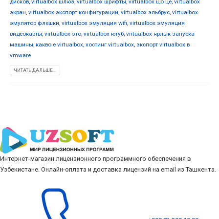
дисков
,
virtualbox шлюз
,
virtualbox шрифты
,
virtualbox що це
,
virtualbox
экран
,
virtualbox экспорт конфигурации
,
virtualbox эльбрус
,
virtualbox
эмулятор флешки
,
virtualbox эмуляция wifi
,
virtualbox эмуляция
видеокарты
,
virtualbox это
,
virtualbox ютуб
,
virtualbox ярлык запуска
машины
,
какво е virtualbox
,
хостинг virtualbox
,
экспорт virtualbox в
vmware
ЧИТАТЬ ДАЛЬШЕ...
Интернет-магазин лицензионного программного обеспечения в
Узбекистане. Онлайн-оплата и доставка лицензий на email из Ташкента.