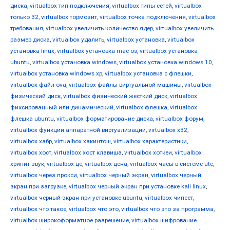
диска
,
virtualbox тип подключения
,
virtualbox типы сетей
,
virtualbox
только 32
,
virtualbox тормозит
,
virtualbox точка подключения
,
virtualbox
требования
,
virtualbox увеличить количество ядер
,
virtualbox увеличить
размер диска
,
virtualbox удалить
,
virtualbox установка
,
virtualbox
установка linux
,
virtualbox установка mac os
,
virtualbox установка
ubuntu
,
virtualbox установка windows
,
virtualbox установка windows 10
,
virtualbox установка windows xp
,
virtualbox установка с флешки
,
virtualbox файл ova
,
virtualbox файлы виртуальной машины
,
virtualbox
физический диск
,
virtualbox физический жесткий диск
,
virtualbox
фиксированный или динамический
,
virtualbox флешка
,
virtualbox
флешка ubuntu
,
virtualbox форматирование диска
,
virtualbox форум
,
virtualbox функции аппаратной виртуализации
,
virtualbox х32
,
virtualbox хабр
,
virtualbox хакинтош
,
virtualbox характеристики
,
virtualbox хост
,
virtualbox хост клавиша
,
virtualbox хоткеи
,
virtualbox
хрипит звук
,
virtualbox це
,
virtualbox цена
,
virtualbox часы в системе utc
,
virtualbox через прокси
,
virtualbox черный экран
,
virtualbox черный
экран при загрузке
,
virtualbox черный экран при установке kali linux
,
virtualbox черный экран при установке ubuntu
,
virtualbox чипсет
,
virtualbox что такое
,
virtualbox что это
,
virtualbox что это за программа
,
virtualbox широкоформатное разрешение
,
virtualbox шифрование