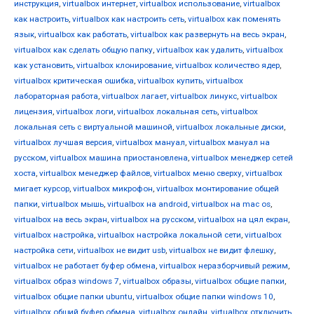
инструкция
,
virtualbox интернет
,
virtualbox использование
,
virtualbox
как настроить
,
virtualbox как настроить сеть
,
virtualbox как поменять
язык
,
virtualbox как работать
,
virtualbox как развернуть на весь экран
,
virtualbox как сделать общую папку
,
virtualbox как удалить
,
virtualbox
как установить
,
virtualbox клонирование
,
virtualbox количество ядер
,
virtualbox критическая ошибка
,
virtualbox купить
,
virtualbox
лабораторная работа
,
virtualbox лагает
,
virtualbox линукс
,
virtualbox
лицензия
,
virtualbox логи
,
virtualbox локальная сеть
,
virtualbox
локальная сеть с виртуальной машиной
,
virtualbox локальные диски
,
virtualbox лучшая версия
,
virtualbox мануал
,
virtualbox мануал на
русском
,
virtualbox машина приостановлена
,
virtualbox менеджер сетей
хоста
,
virtualbox менеджер файлов
,
virtualbox меню сверху
,
virtualbox
мигает курсор
,
virtualbox микрофон
,
virtualbox монтирование общей
папки
,
virtualbox мышь
,
virtualbox на android
,
virtualbox на mac os
,
virtualbox на весь экран
,
virtualbox на русском
,
virtualbox на цял екран
,
virtualbox настройка
,
virtualbox настройка локальной сети
,
virtualbox
настройка сети
,
virtualbox не видит usb
,
virtualbox не видит флешку
,
virtualbox не работает буфер обмена
,
virtualbox неразборчивый режим
,
virtualbox образ windows 7
,
virtualbox образы
,
virtualbox общие папки
,
virtualbox общие папки ubuntu
,
virtualbox общие папки windows 10
,
virtualbox общий буфер обмена
,
virtualbox онлайн
,
virtualbox отключить