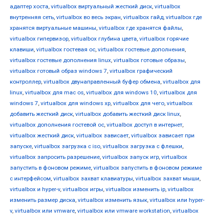
адаптер хоста
,
virtualbox виртуальный жесткий диск
,
virtualbox
внутренняя сеть
,
virtualbox во весь экран
,
virtualbox гайд
,
virtualbox где
хранятся виртуальные машины
,
virtualbox где хранятся файлы
,
virtualbox гипервизор
,
virtualbox глубина цвета
,
virtualbox горячие
клавиши
,
virtualbox гостевая ос
,
virtualbox гостевые дополнения
,
virtualbox гостевые дополнения linux
,
virtualbox готовые образы
,
virtualbox готовый образ windows 7
,
virtualbox графический
контроллер
,
virtualbox двунаправленный буфер обмена
,
virtualbox для
linux
,
virtualbox для mac os
,
virtualbox для windows 10
,
virtualbox для
windows 7
,
virtualbox для windows xp
,
virtualbox для чего
,
virtualbox
добавить жесткий диск
,
virtualbox добавить жесткий диск linux
,
virtualbox дополнения гостевой ос
,
virtualbox доступ в интернет
,
virtualbox жесткий диск
,
virtualbox зависает
,
virtualbox зависает при
запуске
,
virtualbox загрузка с iso
,
virtualbox загрузка с флешки
,
virtualbox запросить разрешение
,
virtualbox запуск игр
,
virtualbox
запустить в фоновом режиме
,
virtualbox запустить в фоновом режиме
с интерфейсом
,
virtualbox захват клавиатуры
,
virtualbox захват мыши
,
virtualbox и hyper-v
,
virtualbox игры
,
virtualbox изменить ip
,
virtualbox
изменить размер диска
,
virtualbox изменить язык
,
virtualbox или hyper-
v
,
virtualbox или vmware
,
virtualbox или vmware workstation
,
virtualbox