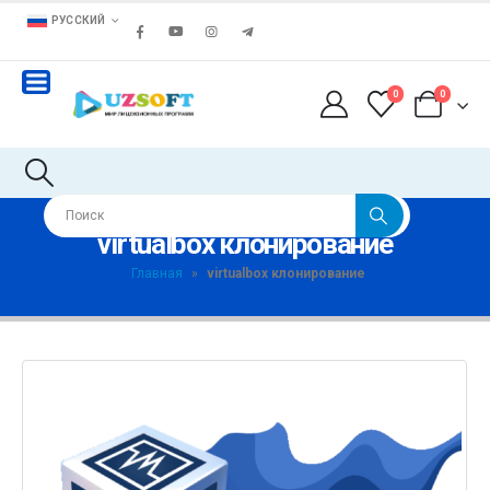
РУССКИЙ
0
0
virtualbox клонирование
Главная
»
virtualbox клонирование