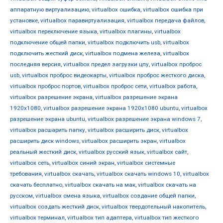
аппаратную виртуализацию
,
virtualbox ошибка
,
virtualbox ошибка при
установке
,
virtualbox паравиртуализация
,
virtualbox передача файлов
,
virtualbox переключение языка
,
virtualbox плагины
,
virtualbox
подключение общей папки
,
virtualbox подключить usb
,
virtualbox
подключить жесткий диск
,
virtualbox подмена железа
,
virtualbox
последняя версия
,
virtualbox предел загрузки цпу
,
virtualbox проброс
usb
,
virtualbox проброс видеокарты
,
virtualbox проброс жесткого диска
,
virtualbox проброс портов
,
virtualbox проброс сети
,
virtualbox работа
,
virtualbox разрешение экрана
,
virtualbox разрешение экрана
1920x1080
,
virtualbox разрешение экрана 1920x1080 ubuntu
,
virtualbox
разрешение экрана ubuntu
,
virtualbox разрешение экрана windows 7
,
virtualbox расшарить папку
,
virtualbox расширить диск
,
virtualbox
расширить диск windows
,
virtualbox расширить экран
,
virtualbox
реальный жесткий диск
,
virtualbox русский язык
,
virtualbox сайт
,
virtualbox сеть
,
virtualbox синий экран
,
virtualbox системные
требования
,
virtualbox скачать
,
virtualbox скачать windows 10
,
virtualbox
скачать бесплатно
,
virtualbox скачать на мак
,
virtualbox скачать на
русском
,
virtualbox смена языка
,
virtualbox создание общей папки
,
virtualbox создать жесткий диск
,
virtualbox твердотельный накопитель
,
virtualbox терминал
,
virtualbox тип адаптера
,
virtualbox тип жесткого