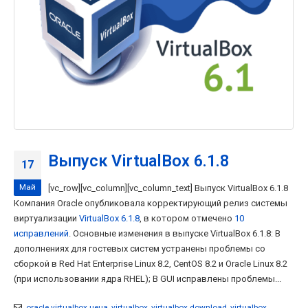
Выпуск VirtualBox 6.1.8
17
Май
[vc_row][vc_column][vc_column_text] Выпуск VirtualBox 6.1.8
Компания Oracle опубликовала корректирующий релиз системы
виртуализации
VirtualBox 6.1.8
, в котором отмечено
10
исправлений
. Основные изменения в выпуске VirtualBox 6.1.8: В
дополнениях для гостевых систем устранены проблемы со
сборкой в Red Hat Enterprise Linux 8.2, CentOS 8.2 и Oracle Linux 8.2
(при использовании ядра RHEL); В GUI исправлены проблемы...
oracle virtualbox цена
,
virtualbox
,
virtualbox download
,
virtualbox