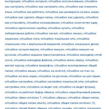
инструкция
,
virtualbox интернет
,
virtualbox использование
,
virtualbox
как настроить
,
virtualbox как настроить сеть
,
virtualbox как поменять
язык
,
virtualbox как работать
,
virtualbox как развернуть на весь экран
,
virtualbox как сделать общую папку
,
virtualbox как удалить
,
virtualbox
как установить
,
virtualbox клонирование
,
virtualbox количество ядер
,
virtualbox критическая ошибка
,
virtualbox купить
,
virtualbox
лабораторная работа
,
virtualbox лагает
,
virtualbox линукс
,
virtualbox
лицензия
,
virtualbox логи
,
virtualbox локальная сеть
,
virtualbox
локальная сеть с виртуальной машиной
,
virtualbox локальные диски
,
virtualbox лучшая версия
,
virtualbox мануал
,
virtualbox мануал на
русском
,
virtualbox машина приостановлена
,
virtualbox менеджер сетей
хоста
,
virtualbox менеджер файлов
,
virtualbox меню сверху
,
virtualbox
мигает курсор
,
virtualbox микрофон
,
virtualbox монтирование общей
папки
,
virtualbox мышь
,
virtualbox на android
,
virtualbox на mac os
,
virtualbox на весь экран
,
virtualbox на русском
,
virtualbox на цял екран
,
virtualbox настройка
,
virtualbox настройка локальной сети
,
virtualbox
настройка сети
,
virtualbox не видит usb
,
virtualbox не видит флешку
,
virtualbox не работает буфер обмена
,
virtualbox неразборчивый режим
,
virtualbox образ windows 7
,
virtualbox образы
,
virtualbox общие папки
,
virtualbox общие папки ubuntu
,
virtualbox общие папки windows 10
,
virtualbox общий буфер обмена
,
virtualbox онлайн
,
virtualbox отключить