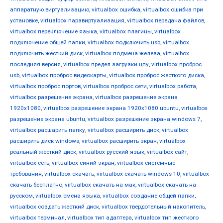
аппаратную виртуализацию
,
virtualbox ошибка
,
virtualbox ошибка при
установке
,
virtualbox паравиртуализация
,
virtualbox передача файлов
,
virtualbox переключение языка
,
virtualbox плагины
,
virtualbox
подключение общей папки
,
virtualbox подключить usb
,
virtualbox
подключить жесткий диск
,
virtualbox подмена железа
,
virtualbox
последняя версия
,
virtualbox предел загрузки цпу
,
virtualbox проброс
usb
,
virtualbox проброс видеокарты
,
virtualbox проброс жесткого диска
,
virtualbox проброс портов
,
virtualbox проброс сети
,
virtualbox работа
,
virtualbox разрешение экрана
,
virtualbox разрешение экрана
1920x1080
,
virtualbox разрешение экрана 1920x1080 ubuntu
,
virtualbox
разрешение экрана ubuntu
,
virtualbox разрешение экрана windows 7
,
virtualbox расшарить папку
,
virtualbox расширить диск
,
virtualbox
расширить диск windows
,
virtualbox расширить экран
,
virtualbox
реальный жесткий диск
,
virtualbox русский язык
,
virtualbox сайт
,
virtualbox сеть
,
virtualbox синий экран
,
virtualbox системные
требования
,
virtualbox скачать
,
virtualbox скачать windows 10
,
virtualbox
скачать бесплатно
,
virtualbox скачать на мак
,
virtualbox скачать на
русском
,
virtualbox смена языка
,
virtualbox создание общей папки
,
virtualbox создать жесткий диск
,
virtualbox твердотельный накопитель
,
virtualbox терминал
,
virtualbox тип адаптера
,
virtualbox тип жесткого