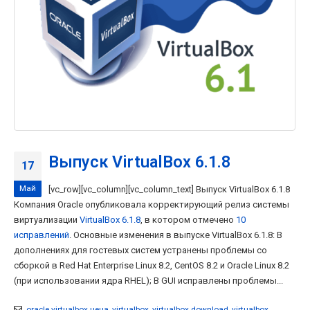
Выпуск VirtualBox 6.1.8
17
Май
[vc_row][vc_column][vc_column_text] Выпуск VirtualBox 6.1.8
Компания Oracle опубликовала корректирующий релиз системы
виртуализации
VirtualBox 6.1.8
, в котором отмечено
10
исправлений
. Основные изменения в выпуске VirtualBox 6.1.8: В
дополнениях для гостевых систем устранены проблемы со
сборкой в Red Hat Enterprise Linux 8.2, CentOS 8.2 и Oracle Linux 8.2
(при использовании ядра RHEL); В GUI исправлены проблемы...
oracle virtualbox цена
,
virtualbox
,
virtualbox download
,
virtualbox