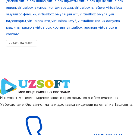
дисков
,
virtualbox шлюз
,
virtualbox шрифты
,
virtualbox що це
,
virtualbox
экран
,
virtualbox экспорт конфигурации
,
virtualbox эльбрус
,
virtualbox
эмулятор флешки
,
virtualbox эмуляция wifi
,
virtualbox эмуляция
видеокарты
,
virtualbox это
,
virtualbox ютуб
,
virtualbox ярлык запуска
машины
,
какво е virtualbox
,
хостинг virtualbox
,
экспорт virtualbox в
vmware
ЧИТАТЬ ДАЛЬШЕ...
Интернет-магазин лицензионного программного обеспечения в
Узбекистане. Онлайн-оплата и доставка лицензий на email из Ташкента.