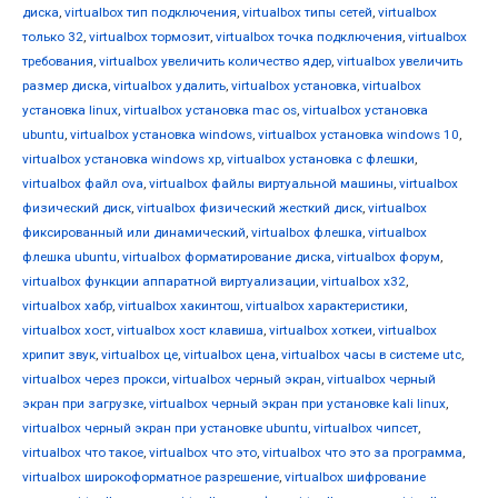
диска
,
virtualbox тип подключения
,
virtualbox типы сетей
,
virtualbox
только 32
,
virtualbox тормозит
,
virtualbox точка подключения
,
virtualbox
требования
,
virtualbox увеличить количество ядер
,
virtualbox увеличить
размер диска
,
virtualbox удалить
,
virtualbox установка
,
virtualbox
установка linux
,
virtualbox установка mac os
,
virtualbox установка
ubuntu
,
virtualbox установка windows
,
virtualbox установка windows 10
,
virtualbox установка windows xp
,
virtualbox установка с флешки
,
virtualbox файл ova
,
virtualbox файлы виртуальной машины
,
virtualbox
физический диск
,
virtualbox физический жесткий диск
,
virtualbox
фиксированный или динамический
,
virtualbox флешка
,
virtualbox
флешка ubuntu
,
virtualbox форматирование диска
,
virtualbox форум
,
virtualbox функции аппаратной виртуализации
,
virtualbox х32
,
virtualbox хабр
,
virtualbox хакинтош
,
virtualbox характеристики
,
virtualbox хост
,
virtualbox хост клавиша
,
virtualbox хоткеи
,
virtualbox
хрипит звук
,
virtualbox це
,
virtualbox цена
,
virtualbox часы в системе utc
,
virtualbox через прокси
,
virtualbox черный экран
,
virtualbox черный
экран при загрузке
,
virtualbox черный экран при установке kali linux
,
virtualbox черный экран при установке ubuntu
,
virtualbox чипсет
,
virtualbox что такое
,
virtualbox что это
,
virtualbox что это за программа
,
virtualbox широкоформатное разрешение
,
virtualbox шифрование