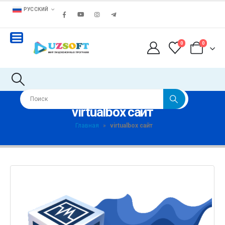
РУССКИЙ
0
0
virtualbox сайт
Главная
»
virtualbox сайт