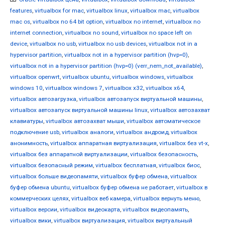
features
,
virtualbox for mac
,
virtualbox linux
,
virtualbox mac
,
virtualbox
mac os
,
virtualbox no 64 bit option
,
virtualbox no internet
,
virtualbox no
internet connection
,
virtualbox no sound
,
virtualbox no space left on
device
,
virtualbox no usb
,
virtualbox no usb devices
,
virtualbox not in a
hypervisor partition
,
virtualbox not in a hypervisor partition (hvp=0)
,
virtualbox not in a hypervisor partition (hvp=0) (verr_nem_not_available)
,
virtualbox openwrt
,
virtualbox ubuntu
,
virtualbox windows
,
virtualbox
windows 10
,
virtualbox windows 7
,
virtualbox x32
,
virtualbox x64
,
virtualbox автозагрузка
,
virtualbox автозапуск виртуальной машины
,
virtualbox автозапуск виртуальной машины linux
,
virtualbox автозахват
клавиатуры
,
virtualbox автозахват мыши
,
virtualbox автоматическое
подключение usb
,
virtualbox аналоги
,
virtualbox андроид
,
virtualbox
анонимность
,
virtualbox аппаратная виртуализация
,
virtualbox без vt-x
,
virtualbox без аппаратной виртуализации
,
virtualbox безопасность
,
virtualbox безопасный режим
,
virtualbox бесплатная
,
virtualbox биос
,
virtualbox больше видеопамяти
,
virtualbox буфер обмена
,
virtualbox
буфер обмена ubuntu
,
virtualbox буфер обмена не работает
,
virtualbox в
коммерческих целях
,
virtualbox веб камера
,
virtualbox вернуть меню
,
virtualbox версии
,
virtualbox видеокарта
,
virtualbox видеопамять
,
virtualbox вики
,
virtualbox виртуализация
,
virtualbox виртуальный