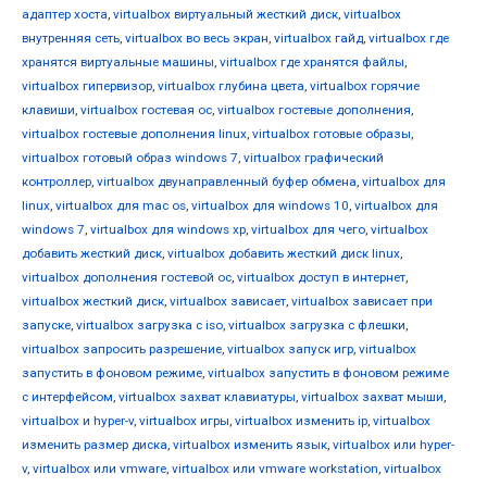
адаптер хоста
,
virtualbox виртуальный жесткий диск
,
virtualbox
внутренняя сеть
,
virtualbox во весь экран
,
virtualbox гайд
,
virtualbox где
хранятся виртуальные машины
,
virtualbox где хранятся файлы
,
virtualbox гипервизор
,
virtualbox глубина цвета
,
virtualbox горячие
клавиши
,
virtualbox гостевая ос
,
virtualbox гостевые дополнения
,
virtualbox гостевые дополнения linux
,
virtualbox готовые образы
,
virtualbox готовый образ windows 7
,
virtualbox графический
контроллер
,
virtualbox двунаправленный буфер обмена
,
virtualbox для
linux
,
virtualbox для mac os
,
virtualbox для windows 10
,
virtualbox для
windows 7
,
virtualbox для windows xp
,
virtualbox для чего
,
virtualbox
добавить жесткий диск
,
virtualbox добавить жесткий диск linux
,
virtualbox дополнения гостевой ос
,
virtualbox доступ в интернет
,
virtualbox жесткий диск
,
virtualbox зависает
,
virtualbox зависает при
запуске
,
virtualbox загрузка с iso
,
virtualbox загрузка с флешки
,
virtualbox запросить разрешение
,
virtualbox запуск игр
,
virtualbox
запустить в фоновом режиме
,
virtualbox запустить в фоновом режиме
с интерфейсом
,
virtualbox захват клавиатуры
,
virtualbox захват мыши
,
virtualbox и hyper-v
,
virtualbox игры
,
virtualbox изменить ip
,
virtualbox
изменить размер диска
,
virtualbox изменить язык
,
virtualbox или hyper-
v
,
virtualbox или vmware
,
virtualbox или vmware workstation
,
virtualbox