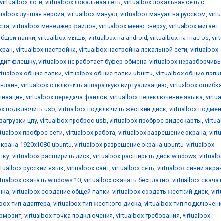
virtualbox логи
,
virtualbox локальная сеть
,
virtualbox локальная сеть с
tualbox лучшая версия
,
virtualbox мануал
,
virtualbox мануал на русском
,
virt
оста
,
virtualbox менеджер файлов
,
virtualbox меню сверху
,
virtualbox мигает
общей папки
,
virtualbox мышь
,
virtualbox на android
,
virtualbox на mac os
,
vir
екран
,
virtualbox настройка
,
virtualbox настройка локальной сети
,
virtualbox
видит флешку
,
virtualbox не работает буфер обмена
,
virtualbox неразборчив
irtualbox общие папки
,
virtualbox общие папки ubuntu
,
virtualbox общие папк
онлайн
,
virtualbox отключить аппаратную виртуализацию
,
virtualbox ошибк
ализация
,
virtualbox передача файлов
,
virtualbox переключение языка
,
virtu
box подключить usb
,
virtualbox подключить жесткий диск
,
virtualbox подме
 загрузки цпу
,
virtualbox проброс usb
,
virtualbox проброс видеокарты
,
virtu
rtualbox проброс сети
,
virtualbox работа
,
virtualbox разрешение экрана
,
virt
экрана 1920x1080 ubuntu
,
virtualbox разрешение экрана ubuntu
,
virtualbox
апку
,
virtualbox расширить диск
,
virtualbox расширить диск windows
,
virtual
irtualbox русский язык
,
virtualbox сайт
,
virtualbox сеть
,
virtualbox синий экра
rtualbox скачать windows 10
,
virtualbox скачать бесплатно
,
virtualbox скача
зыка
,
virtualbox создание общей папки
,
virtualbox создать жесткий диск
,
vir
lbox тип адаптера
,
virtualbox тип жесткого диска
,
virtualbox тип подключен
ормозит
,
virtualbox точка подключения
,
virtualbox требования
,
virtualbox