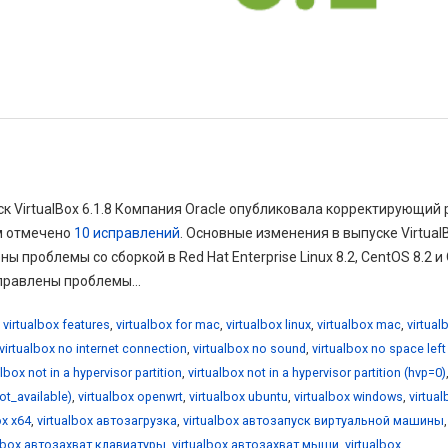
ск VirtualBox 6.1.8 Компания Oracle опубликовала корректирующий 
ом отмечено
10 исправлений
. Основные изменения в выпуске Virtual
ы проблемы со сборкой в Red Hat Enterprise Linux 8.2, CentOS 8.2 и 
справлены проблемы...
,
virtualbox features
,
virtualbox for mac
,
virtualbox linux
,
virtualbox mac
,
virtual
virtualbox no internet connection
,
virtualbox no sound
,
virtualbox no space left
albox not in a hypervisor partition
,
virtualbox not in a hypervisor partition (hvp=0)
not_available)
,
virtualbox openwrt
,
virtualbox ubuntu
,
virtualbox windows
,
virtua
ox x64
,
virtualbox автозагрузка
,
virtualbox автозапуск виртуальной машины
,
albox автозахват клавиатуры
,
virtualbox автозахват мыши
,
virtualbox