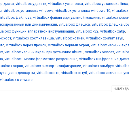
ер диска
,
virtualbox удалить
,
virtualbox установка
,
virtualbox установка linux
,
u
,
virtualbox установка windows
,
virtualbox установка windows 10
,
virtualbox
virtualbox файл ova
,
virtualbox файлы виртуальной машины
,
virtualbox физ
фиксированный или динамический
,
virtualbox флешка
,
virtualbox флешка ub
rtualbox функции аппаратной виртуализации
,
virtualbox х32
,
virtualbox хабр
,
ox хост
,
virtualbox хост клавиша
,
virtualbox хоткеи
,
virtualbox хрипит звук
,
utc
,
virtualbox через прокси
,
virtualbox черный экран
,
virtualbox черный экр
ux
,
virtualbox черный экран при установке ubuntu
,
virtualbox чипсет
,
virtualb
ма
,
virtualbox широкоформатное разрешение
,
virtualbox шифрование диск
rtualbox экран
,
virtualbox экспорт конфигурации
,
virtualbox эльбрус
,
virtualb
эмуляция видеокарты
,
virtualbox это
,
virtualbox ютуб
,
virtualbox ярлык запус
virtualbox в vmware
ЧИТАТЬ ДА