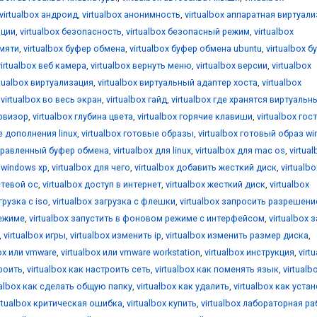
virtualbox андроид
,
virtualbox анонимность
,
virtualbox аппаратная виртуал
ации
,
virtualbox безопасность
,
virtualbox безопасный режим
,
virtualbox
амяти
,
virtualbox буфер обмена
,
virtualbox буфер обмена ubuntu
,
virtualbox б
virtualbox веб камера
,
virtualbox вернуть меню
,
virtualbox версии
,
virtualbox
rtualbox виртуализация
,
virtualbox виртуальный адаптер хоста
,
virtualbox
,
virtualbox во весь экран
,
virtualbox гайд
,
virtualbox где хранятся виртуальн
ервизор
,
virtualbox глубина цвета
,
virtualbox горячие клавиши
,
virtualbox гос
е дополнения linux
,
virtualbox готовые образы
,
virtualbox готовый образ w
аправленный буфер обмена
,
virtualbox для linux
,
virtualbox для mac os
,
virtua
я windows xp
,
virtualbox для чего
,
virtualbox добавить жесткий диск
,
virtualbo
стевой ос
,
virtualbox доступ в интернет
,
virtualbox жесткий диск
,
virtualbox
грузка с iso
,
virtualbox загрузка с флешки
,
virtualbox запросить разрешени
режиме
,
virtualbox запустить в фоновом режиме с интерфейсом
,
virtualbox 
,
virtualbox игры
,
virtualbox изменить ip
,
virtualbox изменить размер диска
,
box или vmware
,
virtualbox или vmware workstation
,
virtualbox инструкция
,
virt
троить
,
virtualbox как настроить сеть
,
virtualbox как поменять язык
,
virtualb
ualbox как сделать общую папку
,
virtualbox как удалить
,
virtualbox как уста
irtualbox критическая ошибка
,
virtualbox купить
,
virtualbox лабораторная ра