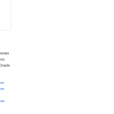
релиз
Box
Oracle
box
 on
,
lbox