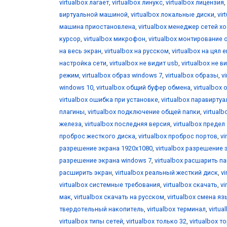
virtualbox лагает
,
virtualbox линукс
,
virtualbox лицензия
,
виртуальной машиной
,
virtualbox локальные диски
,
vir
машина приостановлена
,
virtualbox менеджер сетей х
курсор
,
virtualbox микрофон
,
virtualbox монтирование 
на весь экран
,
virtualbox на русском
,
virtualbox на цял 
настройка сети
,
virtualbox не видит usb
,
virtualbox не 
режим
,
virtualbox образ windows 7
,
virtualbox образы
,
v
windows 10
,
virtualbox общий буфер обмена
,
virtualbox 
virtualbox ошибка при установке
,
virtualbox паравирту
плагины
,
virtualbox подключение общей папки
,
virtual
железа
,
virtualbox последняя версия
,
virtualbox предел
проброс жесткого диска
,
virtualbox проброс портов
,
vi
разрешение экрана 1920x1080
,
virtualbox разрешение 
разрешение экрана windows 7
,
virtualbox расшарить п
расширить экран
,
virtualbox реальный жесткий диск
,
v
virtualbox системные требования
,
virtualbox скачать
,
vi
мак
,
virtualbox скачать на русском
,
virtualbox смена я
твердотельный накопитель
,
virtualbox терминал
,
virtua
virtualbox типы сетей
,
virtualbox только 32
,
virtualbox т