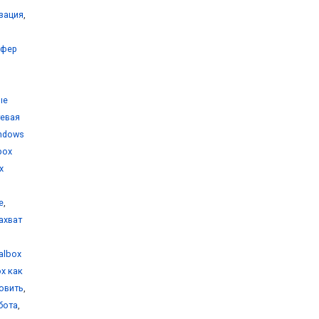
изация
,
уфер
ые
тевая
indows
lbox
x
е
,
захват
ualbox
ox как
новить
,
бота
,