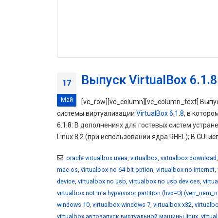
Выпуск VirtualBox 6.1.8
17
Май
[vc_row][vc_column][vc_column_text] Выпу
системы виртуализации
VirtualBox 6.1.8
, в котор
6.1.8: В дополнениях для гостевых систем устранен
Linux 8.2 (при использовании ядра RHEL); В GUI и
oracle virtualbox цена
,
virtualbox
,
virtualbox download
mac os
,
virtualbox no 64 bit option
,
virtualbox no internet
,
device
,
virtualbox no usb
,
virtualbox no usb devices
,
virtu
virtualbox not in a hypervisor partition (hvp=0) (verr_nem_
windows 10
,
virtualbox windows 7
,
virtualbox x32
,
virtualb
virtualbox автозапуск виртуальной машины linux
,
virtu