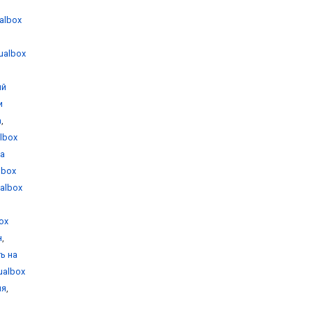
ualbox
tualbox
ый
и
а
,
albox
на
albox
ualbox
box
н
,
ть на
tualbox
ия
,