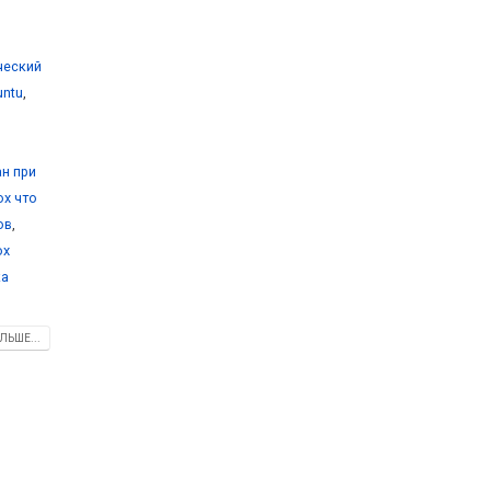
ический
untu
,
ан при
ox что
ов
,
ox
ка
ЛЬШЕ...