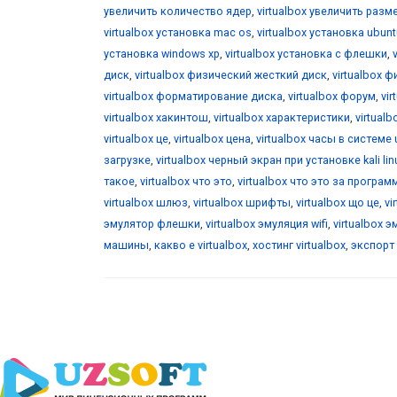
увеличить количество ядер
,
virtualbox увеличить разм
virtualbox установка mac os
,
virtualbox установка ubunt
установка windows xp
,
virtualbox установка с флешки
,
диск
,
virtualbox физический жесткий диск
,
virtualbox 
virtualbox форматирование диска
,
virtualbox форум
,
vi
virtualbox хакинтош
,
virtualbox характеристики
,
virtualb
virtualbox це
,
virtualbox цена
,
virtualbox часы в системе 
загрузке
,
virtualbox черный экран при установке kali lin
такое
,
virtualbox что это
,
virtualbox что это за програм
virtualbox шлюз
,
virtualbox шрифты
,
virtualbox що це
,
vi
эмулятор флешки
,
virtualbox эмуляция wifi
,
virtualbox 
машины
,
какво е virtualbox
,
хостинг virtualbox
,
экспорт 