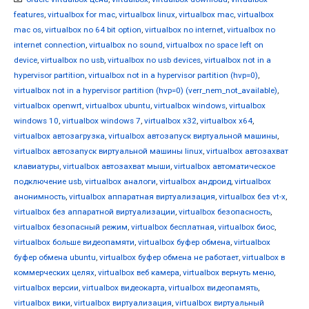
features
,
virtualbox for mac
,
virtualbox linux
,
virtualbox mac
,
virtualbox
mac os
,
virtualbox no 64 bit option
,
virtualbox no internet
,
virtualbox no
internet connection
,
virtualbox no sound
,
virtualbox no space left on
device
,
virtualbox no usb
,
virtualbox no usb devices
,
virtualbox not in a
hypervisor partition
,
virtualbox not in a hypervisor partition (hvp=0)
,
virtualbox not in a hypervisor partition (hvp=0) (verr_nem_not_available)
,
virtualbox openwrt
,
virtualbox ubuntu
,
virtualbox windows
,
virtualbox
windows 10
,
virtualbox windows 7
,
virtualbox x32
,
virtualbox x64
,
virtualbox автозагрузка
,
virtualbox автозапуск виртуальной машины
,
virtualbox автозапуск виртуальной машины linux
,
virtualbox автозахват
клавиатуры
,
virtualbox автозахват мыши
,
virtualbox автоматическое
подключение usb
,
virtualbox аналоги
,
virtualbox андроид
,
virtualbox
анонимность
,
virtualbox аппаратная виртуализация
,
virtualbox без vt-x
,
virtualbox без аппаратной виртуализации
,
virtualbox безопасность
,
virtualbox безопасный режим
,
virtualbox бесплатная
,
virtualbox биос
,
virtualbox больше видеопамяти
,
virtualbox буфер обмена
,
virtualbox
буфер обмена ubuntu
,
virtualbox буфер обмена не работает
,
virtualbox в
коммерческих целях
,
virtualbox веб камера
,
virtualbox вернуть меню
,
virtualbox версии
,
virtualbox видеокарта
,
virtualbox видеопамять
,
virtualbox вики
,
virtualbox виртуализация
,
virtualbox виртуальный