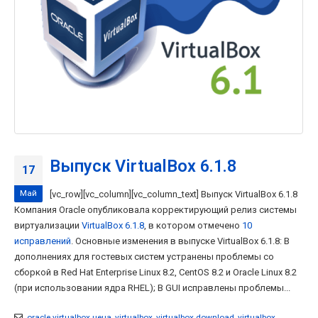
Выпуск VirtualBox 6.1.8
17
Май
[vc_row][vc_column][vc_column_text] Выпуск VirtualBox 6.1.8
Компания Oracle опубликовала корректирующий релиз системы
виртуализации
VirtualBox 6.1.8
, в котором отмечено
10
исправлений
. Основные изменения в выпуске VirtualBox 6.1.8: В
дополнениях для гостевых систем устранены проблемы со
сборкой в Red Hat Enterprise Linux 8.2, CentOS 8.2 и Oracle Linux 8.2
(при использовании ядра RHEL); В GUI исправлены проблемы...
oracle virtualbox цена
,
virtualbox
,
virtualbox download
,
virtualbox