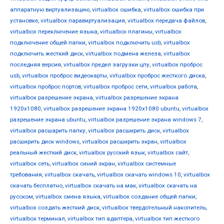
аппаратную виртуализацию
,
virtualbox ошибка
,
virtualbox ошибка при
установке
,
virtualbox паравиртуализация
,
virtualbox передача файлов
,
virtualbox переключение языка
,
virtualbox плагины
,
virtualbox
подключение общей папки
,
virtualbox подключить usb
,
virtualbox
подключить жесткий диск
,
virtualbox подмена железа
,
virtualbox
последняя версия
,
virtualbox предел загрузки цпу
,
virtualbox проброс
usb
,
virtualbox проброс видеокарты
,
virtualbox проброс жесткого диска
,
virtualbox проброс портов
,
virtualbox проброс сети
,
virtualbox работа
,
virtualbox разрешение экрана
,
virtualbox разрешение экрана
1920x1080
,
virtualbox разрешение экрана 1920x1080 ubuntu
,
virtualbox
разрешение экрана ubuntu
,
virtualbox разрешение экрана windows 7
,
virtualbox расшарить папку
,
virtualbox расширить диск
,
virtualbox
расширить диск windows
,
virtualbox расширить экран
,
virtualbox
реальный жесткий диск
,
virtualbox русский язык
,
virtualbox сайт
,
virtualbox сеть
,
virtualbox синий экран
,
virtualbox системные
требования
,
virtualbox скачать
,
virtualbox скачать windows 10
,
virtualbox
скачать бесплатно
,
virtualbox скачать на мак
,
virtualbox скачать на
русском
,
virtualbox смена языка
,
virtualbox создание общей папки
,
virtualbox создать жесткий диск
,
virtualbox твердотельный накопитель
,
virtualbox терминал
,
virtualbox тип адаптера
,
virtualbox тип жесткого