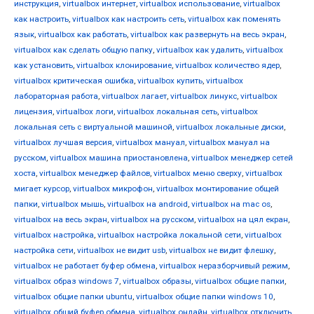
инструкция
,
virtualbox интернет
,
virtualbox использование
,
virtualbox
как настроить
,
virtualbox как настроить сеть
,
virtualbox как поменять
язык
,
virtualbox как работать
,
virtualbox как развернуть на весь экран
,
virtualbox как сделать общую папку
,
virtualbox как удалить
,
virtualbox
как установить
,
virtualbox клонирование
,
virtualbox количество ядер
,
virtualbox критическая ошибка
,
virtualbox купить
,
virtualbox
лабораторная работа
,
virtualbox лагает
,
virtualbox линукс
,
virtualbox
лицензия
,
virtualbox логи
,
virtualbox локальная сеть
,
virtualbox
локальная сеть с виртуальной машиной
,
virtualbox локальные диски
,
virtualbox лучшая версия
,
virtualbox мануал
,
virtualbox мануал на
русском
,
virtualbox машина приостановлена
,
virtualbox менеджер сетей
хоста
,
virtualbox менеджер файлов
,
virtualbox меню сверху
,
virtualbox
мигает курсор
,
virtualbox микрофон
,
virtualbox монтирование общей
папки
,
virtualbox мышь
,
virtualbox на android
,
virtualbox на mac os
,
virtualbox на весь экран
,
virtualbox на русском
,
virtualbox на цял екран
,
virtualbox настройка
,
virtualbox настройка локальной сети
,
virtualbox
настройка сети
,
virtualbox не видит usb
,
virtualbox не видит флешку
,
virtualbox не работает буфер обмена
,
virtualbox неразборчивый режим
,
virtualbox образ windows 7
,
virtualbox образы
,
virtualbox общие папки
,
virtualbox общие папки ubuntu
,
virtualbox общие папки windows 10
,
virtualbox общий буфер обмена
,
virtualbox онлайн
,
virtualbox отключить