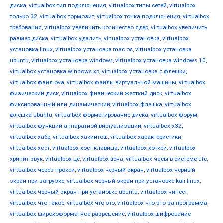
диска
,
virtualbox тип подключения
,
virtualbox типы сетей
,
virtualbox
только 32
,
virtualbox тормозит
,
virtualbox точка подключения
,
virtualbox
требования
,
virtualbox увеличить количество ядер
,
virtualbox увеличить
размер диска
,
virtualbox удалить
,
virtualbox установка
,
virtualbox
установка linux
,
virtualbox установка mac os
,
virtualbox установка
ubuntu
,
virtualbox установка windows
,
virtualbox установка windows 10
,
virtualbox установка windows xp
,
virtualbox установка с флешки
,
virtualbox файл ova
,
virtualbox файлы виртуальной машины
,
virtualbox
физический диск
,
virtualbox физический жесткий диск
,
virtualbox
фиксированный или динамический
,
virtualbox флешка
,
virtualbox
флешка ubuntu
,
virtualbox форматирование диска
,
virtualbox форум
,
virtualbox функции аппаратной виртуализации
,
virtualbox х32
,
virtualbox хабр
,
virtualbox хакинтош
,
virtualbox характеристики
,
virtualbox хост
,
virtualbox хост клавиша
,
virtualbox хоткеи
,
virtualbox
хрипит звук
,
virtualbox це
,
virtualbox цена
,
virtualbox часы в системе utc
,
virtualbox через прокси
,
virtualbox черный экран
,
virtualbox черный
экран при загрузке
,
virtualbox черный экран при установке kali linux
,
virtualbox черный экран при установке ubuntu
,
virtualbox чипсет
,
virtualbox что такое
,
virtualbox что это
,
virtualbox что это за программа
,
virtualbox широкоформатное разрешение
,
virtualbox шифрование