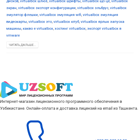
дисков
,
virtualbox шлюз
,
virtualbox шрифты
,
virtualbox що це
,
virtualbox
экран
,
virtualbox экспорт конфигурации
,
virtualbox эльбрус
,
virtualbox
эмулятор флешки
,
virtualbox эмуляция wifi
,
virtualbox эмуляция
видеокарты
,
virtualbox это
,
virtualbox ютуб
,
virtualbox ярлык запуска
машины
,
какво е virtualbox
,
хостинг virtualbox
,
экспорт virtualbox в
vmware
ЧИТАТЬ ДАЛЬШЕ...
Интернет-магазин лицензионного программного обеспечения в
Узбекистане. Онлайн-оплата и доставка лицензий на email из Ташкента.