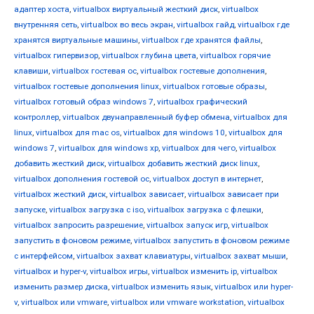
адаптер хоста
,
virtualbox виртуальный жесткий диск
,
virtualbox
внутренняя сеть
,
virtualbox во весь экран
,
virtualbox гайд
,
virtualbox где
хранятся виртуальные машины
,
virtualbox где хранятся файлы
,
virtualbox гипервизор
,
virtualbox глубина цвета
,
virtualbox горячие
клавиши
,
virtualbox гостевая ос
,
virtualbox гостевые дополнения
,
virtualbox гостевые дополнения linux
,
virtualbox готовые образы
,
virtualbox готовый образ windows 7
,
virtualbox графический
контроллер
,
virtualbox двунаправленный буфер обмена
,
virtualbox для
linux
,
virtualbox для mac os
,
virtualbox для windows 10
,
virtualbox для
windows 7
,
virtualbox для windows xp
,
virtualbox для чего
,
virtualbox
добавить жесткий диск
,
virtualbox добавить жесткий диск linux
,
virtualbox дополнения гостевой ос
,
virtualbox доступ в интернет
,
virtualbox жесткий диск
,
virtualbox зависает
,
virtualbox зависает при
запуске
,
virtualbox загрузка с iso
,
virtualbox загрузка с флешки
,
virtualbox запросить разрешение
,
virtualbox запуск игр
,
virtualbox
запустить в фоновом режиме
,
virtualbox запустить в фоновом режиме
с интерфейсом
,
virtualbox захват клавиатуры
,
virtualbox захват мыши
,
virtualbox и hyper-v
,
virtualbox игры
,
virtualbox изменить ip
,
virtualbox
изменить размер диска
,
virtualbox изменить язык
,
virtualbox или hyper-
v
,
virtualbox или vmware
,
virtualbox или vmware workstation
,
virtualbox