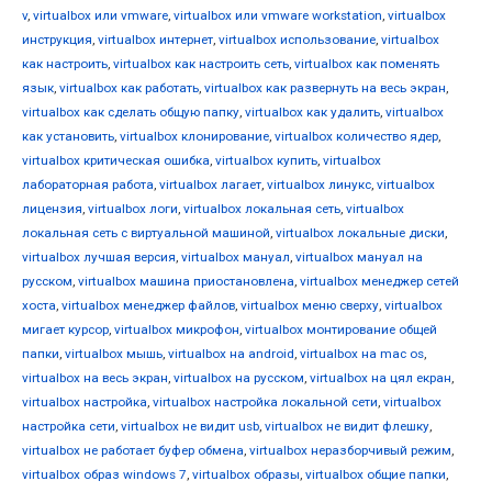
v
,
virtualbox или vmware
,
virtualbox или vmware workstation
,
virtualbox
инструкция
,
virtualbox интернет
,
virtualbox использование
,
virtualbox
как настроить
,
virtualbox как настроить сеть
,
virtualbox как поменять
язык
,
virtualbox как работать
,
virtualbox как развернуть на весь экран
,
virtualbox как сделать общую папку
,
virtualbox как удалить
,
virtualbox
как установить
,
virtualbox клонирование
,
virtualbox количество ядер
,
virtualbox критическая ошибка
,
virtualbox купить
,
virtualbox
лабораторная работа
,
virtualbox лагает
,
virtualbox линукс
,
virtualbox
лицензия
,
virtualbox логи
,
virtualbox локальная сеть
,
virtualbox
локальная сеть с виртуальной машиной
,
virtualbox локальные диски
,
virtualbox лучшая версия
,
virtualbox мануал
,
virtualbox мануал на
русском
,
virtualbox машина приостановлена
,
virtualbox менеджер сетей
хоста
,
virtualbox менеджер файлов
,
virtualbox меню сверху
,
virtualbox
мигает курсор
,
virtualbox микрофон
,
virtualbox монтирование общей
папки
,
virtualbox мышь
,
virtualbox на android
,
virtualbox на mac os
,
virtualbox на весь экран
,
virtualbox на русском
,
virtualbox на цял екран
,
virtualbox настройка
,
virtualbox настройка локальной сети
,
virtualbox
настройка сети
,
virtualbox не видит usb
,
virtualbox не видит флешку
,
virtualbox не работает буфер обмена
,
virtualbox неразборчивый режим
,
virtualbox образ windows 7
,
virtualbox образы
,
virtualbox общие папки
,