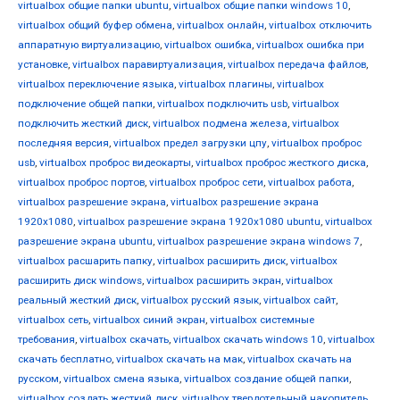
virtualbox общие папки ubuntu
,
virtualbox общие папки windows 10
,
virtualbox общий буфер обмена
,
virtualbox онлайн
,
virtualbox отключить
аппаратную виртуализацию
,
virtualbox ошибка
,
virtualbox ошибка при
установке
,
virtualbox паравиртуализация
,
virtualbox передача файлов
,
virtualbox переключение языка
,
virtualbox плагины
,
virtualbox
подключение общей папки
,
virtualbox подключить usb
,
virtualbox
подключить жесткий диск
,
virtualbox подмена железа
,
virtualbox
последняя версия
,
virtualbox предел загрузки цпу
,
virtualbox проброс
usb
,
virtualbox проброс видеокарты
,
virtualbox проброс жесткого диска
,
virtualbox проброс портов
,
virtualbox проброс сети
,
virtualbox работа
,
virtualbox разрешение экрана
,
virtualbox разрешение экрана
1920x1080
,
virtualbox разрешение экрана 1920x1080 ubuntu
,
virtualbox
разрешение экрана ubuntu
,
virtualbox разрешение экрана windows 7
,
virtualbox расшарить папку
,
virtualbox расширить диск
,
virtualbox
расширить диск windows
,
virtualbox расширить экран
,
virtualbox
реальный жесткий диск
,
virtualbox русский язык
,
virtualbox сайт
,
virtualbox сеть
,
virtualbox синий экран
,
virtualbox системные
требования
,
virtualbox скачать
,
virtualbox скачать windows 10
,
virtualbox
скачать бесплатно
,
virtualbox скачать на мак
,
virtualbox скачать на
русском
,
virtualbox смена языка
,
virtualbox создание общей папки
,
virtualbox создать жесткий диск
,
virtualbox твердотельный накопитель
,