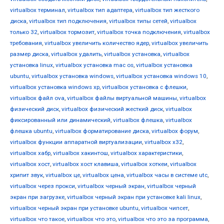
virtualbox терминал
,
virtualbox тип адаптера
,
virtualbox тип жесткого
диска
,
virtualbox тип подключения
,
virtualbox типы сетей
,
virtualbox
только 32
,
virtualbox тормозит
,
virtualbox точка подключения
,
virtualbox
требования
,
virtualbox увеличить количество ядер
,
virtualbox увеличить
размер диска
,
virtualbox удалить
,
virtualbox установка
,
virtualbox
установка linux
,
virtualbox установка mac os
,
virtualbox установка
ubuntu
,
virtualbox установка windows
,
virtualbox установка windows 10
,
virtualbox установка windows xp
,
virtualbox установка с флешки
,
virtualbox файл ova
,
virtualbox файлы виртуальной машины
,
virtualbox
физический диск
,
virtualbox физический жесткий диск
,
virtualbox
фиксированный или динамический
,
virtualbox флешка
,
virtualbox
флешка ubuntu
,
virtualbox форматирование диска
,
virtualbox форум
,
virtualbox функции аппаратной виртуализации
,
virtualbox х32
,
virtualbox хабр
,
virtualbox хакинтош
,
virtualbox характеристики
,
virtualbox хост
,
virtualbox хост клавиша
,
virtualbox хоткеи
,
virtualbox
хрипит звук
,
virtualbox це
,
virtualbox цена
,
virtualbox часы в системе utc
,
virtualbox через прокси
,
virtualbox черный экран
,
virtualbox черный
экран при загрузке
,
virtualbox черный экран при установке kali linux
,
virtualbox черный экран при установке ubuntu
,
virtualbox чипсет
,
virtualbox что такое
,
virtualbox что это
,
virtualbox что это за программа
,