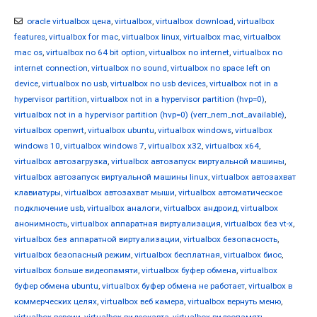
oracle virtualbox цена
,
virtualbox
,
virtualbox download
,
virtualbox
features
,
virtualbox for mac
,
virtualbox linux
,
virtualbox mac
,
virtualbox
mac os
,
virtualbox no 64 bit option
,
virtualbox no internet
,
virtualbox no
internet connection
,
virtualbox no sound
,
virtualbox no space left on
device
,
virtualbox no usb
,
virtualbox no usb devices
,
virtualbox not in a
hypervisor partition
,
virtualbox not in a hypervisor partition (hvp=0)
,
virtualbox not in a hypervisor partition (hvp=0) (verr_nem_not_available)
,
virtualbox openwrt
,
virtualbox ubuntu
,
virtualbox windows
,
virtualbox
windows 10
,
virtualbox windows 7
,
virtualbox x32
,
virtualbox x64
,
virtualbox автозагрузка
,
virtualbox автозапуск виртуальной машины
,
virtualbox автозапуск виртуальной машины linux
,
virtualbox автозахват
клавиатуры
,
virtualbox автозахват мыши
,
virtualbox автоматическое
подключение usb
,
virtualbox аналоги
,
virtualbox андроид
,
virtualbox
анонимность
,
virtualbox аппаратная виртуализация
,
virtualbox без vt-x
,
virtualbox без аппаратной виртуализации
,
virtualbox безопасность
,
virtualbox безопасный режим
,
virtualbox бесплатная
,
virtualbox биос
,
virtualbox больше видеопамяти
,
virtualbox буфер обмена
,
virtualbox
буфер обмена ubuntu
,
virtualbox буфер обмена не работает
,
virtualbox в
коммерческих целях
,
virtualbox веб камера
,
virtualbox вернуть меню
,
virtualbox версии
,
virtualbox видеокарта
,
virtualbox видеопамять
,