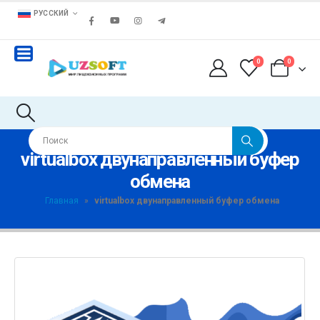
РУССКИЙ
0
0
virtualbox двунаправленный буфер
обмена
Главная
»
virtualbox двунаправленный буфер обмена