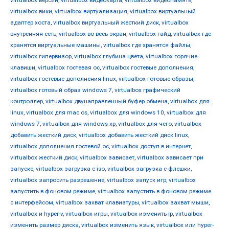
virtualbox вики
,
virtualbox виртуализация
,
virtualbox виртуальный
адаптер хоста
,
virtualbox виртуальный жесткий диск
,
virtualbox
внутренняя сеть
,
virtualbox во весь экран
,
virtualbox гайд
,
virtualbox где
хранятся виртуальные машины
,
virtualbox где хранятся файлы
,
virtualbox гипервизор
,
virtualbox глубина цвета
,
virtualbox горячие
клавиши
,
virtualbox гостевая ос
,
virtualbox гостевые дополнения
,
virtualbox гостевые дополнения linux
,
virtualbox готовые образы
,
virtualbox готовый образ windows 7
,
virtualbox графический
контроллер
,
virtualbox двунаправленный буфер обмена
,
virtualbox для
linux
,
virtualbox для mac os
,
virtualbox для windows 10
,
virtualbox для
windows 7
,
virtualbox для windows xp
,
virtualbox для чего
,
virtualbox
добавить жесткий диск
,
virtualbox добавить жесткий диск linux
,
virtualbox дополнения гостевой ос
,
virtualbox доступ в интернет
,
virtualbox жесткий диск
,
virtualbox зависает
,
virtualbox зависает при
запуске
,
virtualbox загрузка с iso
,
virtualbox загрузка с флешки
,
virtualbox запросить разрешение
,
virtualbox запуск игр
,
virtualbox
запустить в фоновом режиме
,
virtualbox запустить в фоновом режиме
с интерфейсом
,
virtualbox захват клавиатуры
,
virtualbox захват мыши
,
virtualbox и hyper-v
,
virtualbox игры
,
virtualbox изменить ip
,
virtualbox
изменить размер диска
,
virtualbox изменить язык
,
virtualbox или hyper-