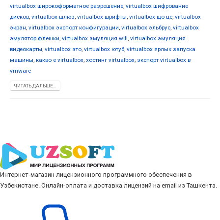
virtualbox широкоформатное разрешение
,
virtualbox шифрование
дисков
,
virtualbox шлюз
,
virtualbox шрифты
,
virtualbox що це
,
virtualbox
экран
,
virtualbox экспорт конфигурации
,
virtualbox эльбрус
,
virtualbox
эмулятор флешки
,
virtualbox эмуляция wifi
,
virtualbox эмуляция
видеокарты
,
virtualbox это
,
virtualbox ютуб
,
virtualbox ярлык запуска
машины
,
какво е virtualbox
,
хостинг virtualbox
,
экспорт virtualbox в
vmware
ЧИТАТЬ ДАЛЬШЕ...
Интернет-магазин лицензионного программного обеспечения в
Узбекистане. Онлайн-оплата и доставка лицензий на email из Ташкента.