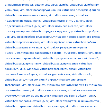
аппаратную виртуализацию
,
virtualbox ошибка
,
virtualbox ошибка при
установке
,
virtualbox паравиртуализация
,
virtualbox передача файлов
,
virtualbox переключение языка
,
virtualbox плагины
,
virtualbox
подключение общей папки
,
virtualbox подключить usb
,
virtualbox
подключить жесткий диск
,
virtualbox подмена железа
,
virtualbox
последняя версия
,
virtualbox предел загрузки цпу
,
virtualbox проброс
usb
,
virtualbox проброс видеокарты
,
virtualbox проброс жесткого диска
,
virtualbox проброс портов
,
virtualbox проброс сети
,
virtualbox работа
,
virtualbox разрешение экрана
,
virtualbox разрешение экрана
1920x1080
,
virtualbox разрешение экрана 1920x1080 ubuntu
,
virtualbox
разрешение экрана ubuntu
,
virtualbox разрешение экрана windows 7
,
virtualbox расшарить папку
,
virtualbox расширить диск
,
virtualbox
расширить диск windows
,
virtualbox расширить экран
,
virtualbox
реальный жесткий диск
,
virtualbox русский язык
,
virtualbox сайт
,
virtualbox сеть
,
virtualbox синий экран
,
virtualbox системные
требования
,
virtualbox скачать
,
virtualbox скачать windows 10
,
virtualbox
скачать бесплатно
,
virtualbox скачать на мак
,
virtualbox скачать на
русском
,
virtualbox смена языка
,
virtualbox создание общей папки
,
virtualbox создать жесткий диск
,
virtualbox твердотельный накопитель
,
virtualbox терминал
,
virtualbox тип адаптера
,
virtualbox тип жесткого