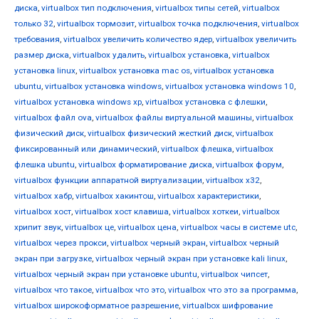
диска
,
virtualbox тип подключения
,
virtualbox типы сетей
,
virtualbox
только 32
,
virtualbox тормозит
,
virtualbox точка подключения
,
virtualbox
требования
,
virtualbox увеличить количество ядер
,
virtualbox увеличить
размер диска
,
virtualbox удалить
,
virtualbox установка
,
virtualbox
установка linux
,
virtualbox установка mac os
,
virtualbox установка
ubuntu
,
virtualbox установка windows
,
virtualbox установка windows 10
,
virtualbox установка windows xp
,
virtualbox установка с флешки
,
virtualbox файл ova
,
virtualbox файлы виртуальной машины
,
virtualbox
физический диск
,
virtualbox физический жесткий диск
,
virtualbox
фиксированный или динамический
,
virtualbox флешка
,
virtualbox
флешка ubuntu
,
virtualbox форматирование диска
,
virtualbox форум
,
virtualbox функции аппаратной виртуализации
,
virtualbox х32
,
virtualbox хабр
,
virtualbox хакинтош
,
virtualbox характеристики
,
virtualbox хост
,
virtualbox хост клавиша
,
virtualbox хоткеи
,
virtualbox
хрипит звук
,
virtualbox це
,
virtualbox цена
,
virtualbox часы в системе utc
,
virtualbox через прокси
,
virtualbox черный экран
,
virtualbox черный
экран при загрузке
,
virtualbox черный экран при установке kali linux
,
virtualbox черный экран при установке ubuntu
,
virtualbox чипсет
,
virtualbox что такое
,
virtualbox что это
,
virtualbox что это за программа
,
virtualbox широкоформатное разрешение
,
virtualbox шифрование