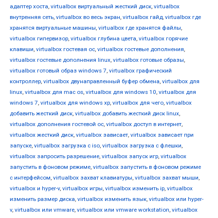
адаптер хоста
,
virtualbox виртуальный жесткий диск
,
virtualbox
внутренняя сеть
,
virtualbox во весь экран
,
virtualbox гайд
,
virtualbox где
хранятся виртуальные машины
,
virtualbox где хранятся файлы
,
virtualbox гипервизор
,
virtualbox глубина цвета
,
virtualbox горячие
клавиши
,
virtualbox гостевая ос
,
virtualbox гостевые дополнения
,
virtualbox гостевые дополнения linux
,
virtualbox готовые образы
,
virtualbox готовый образ windows 7
,
virtualbox графический
контроллер
,
virtualbox двунаправленный буфер обмена
,
virtualbox для
linux
,
virtualbox для mac os
,
virtualbox для windows 10
,
virtualbox для
windows 7
,
virtualbox для windows xp
,
virtualbox для чего
,
virtualbox
добавить жесткий диск
,
virtualbox добавить жесткий диск linux
,
virtualbox дополнения гостевой ос
,
virtualbox доступ в интернет
,
virtualbox жесткий диск
,
virtualbox зависает
,
virtualbox зависает при
запуске
,
virtualbox загрузка с iso
,
virtualbox загрузка с флешки
,
virtualbox запросить разрешение
,
virtualbox запуск игр
,
virtualbox
запустить в фоновом режиме
,
virtualbox запустить в фоновом режиме
с интерфейсом
,
virtualbox захват клавиатуры
,
virtualbox захват мыши
,
virtualbox и hyper-v
,
virtualbox игры
,
virtualbox изменить ip
,
virtualbox
изменить размер диска
,
virtualbox изменить язык
,
virtualbox или hyper-
v
,
virtualbox или vmware
,
virtualbox или vmware workstation
,
virtualbox