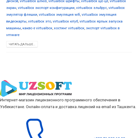
дисков
,
virtualbox шлюз
,
virtualbox шрифты
,
virtualbox що це
,
virtualbox
экран
,
virtualbox экспорт конфигурации
,
virtualbox эльбрус
,
virtualbox
эмулятор флешки
,
virtualbox эмуляция wifi
,
virtualbox эмуляция
видеокарты
,
virtualbox это
,
virtualbox ютуб
,
virtualbox ярлык запуска
машины
,
какво е virtualbox
,
хостинг virtualbox
,
экспорт virtualbox в
vmware
ЧИТАТЬ ДАЛЬШЕ...
Интернет-магазин лицензионного программного обеспечения в
Узбекистане. Онлайн-оплата и доставка лицензий на email из Ташкента.