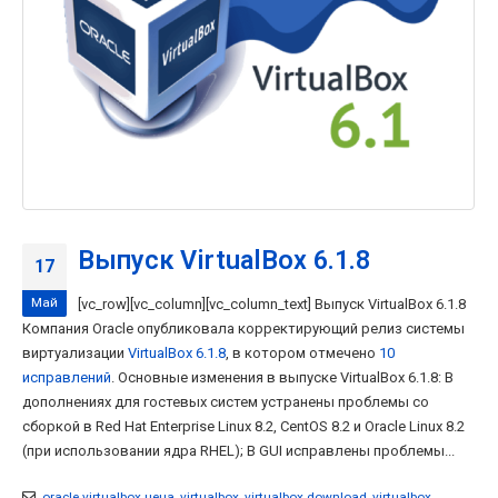
Выпуск VirtualBox 6.1.8
17
Май
[vc_row][vc_column][vc_column_text] Выпуск VirtualBox 6.1.8
Компания Oracle опубликовала корректирующий релиз системы
виртуализации
VirtualBox 6.1.8
, в котором отмечено
10
исправлений
. Основные изменения в выпуске VirtualBox 6.1.8: В
дополнениях для гостевых систем устранены проблемы со
сборкой в Red Hat Enterprise Linux 8.2, CentOS 8.2 и Oracle Linux 8.2
(при использовании ядра RHEL); В GUI исправлены проблемы...
oracle virtualbox цена
,
virtualbox
,
virtualbox download
,
virtualbox