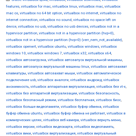
features
,
virtualbox for mac
,
virtualbox linux
,
virtualbox mac
,
virtualbox
mac os
,
virtualbox no 64 bit option
,
virtualbox no internet
,
virtualbox no
internet connection
,
virtualbox no sound
,
virtualbox no space left on
device
,
virtualbox no usb
,
virtualbox no usb devices
,
virtualbox not in a
hypervisor partition
,
virtualbox not in a hypervisor partition (hvp=0)
,
virtualbox not in a hypervisor partition (hvp=0) (verr_nem_not_available)
,
virtualbox openwrt
,
virtualbox ubuntu
,
virtualbox windows
,
virtualbox
windows 10
,
virtualbox windows 7
,
virtualbox x32
,
virtualbox x64
,
virtualbox автозагрузка
,
virtualbox автозапуск виртуальной машины
,
virtualbox автозапуск виртуальной машины linux
,
virtualbox автозахват
клавиатуры
,
virtualbox автозахват мыши
,
virtualbox автоматическое
подключение usb
,
virtualbox аналоги
,
virtualbox андроид
,
virtualbox
анонимность
,
virtualbox аппаратная виртуализация
,
virtualbox без vt-x
,
virtualbox без аппаратной виртуализации
,
virtualbox безопасность
,
virtualbox безопасный режим
,
virtualbox бесплатная
,
virtualbox биос
,
virtualbox больше видеопамяти
,
virtualbox буфер обмена
,
virtualbox
буфер обмена ubuntu
,
virtualbox буфер обмена не работает
,
virtualbox в
коммерческих целях
,
virtualbox веб камера
,
virtualbox вернуть меню
,
virtualbox версии
,
virtualbox видеокарта
,
virtualbox видеопамять
,
virtualbox вики
,
virtualbox виртуализация
,
virtualbox виртуальный