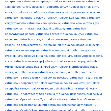
инструкция
,
virtualbox интернет
,
virtualbox использование
,
virtualbox
как настроить
,
virtualbox как настроить сеть
,
virtualbox как поменять
язык
,
virtualbox как работать
,
virtualbox как развернуть на весь экран
,
virtualbox как сделать общую папку
,
virtualbox как удалить
,
virtualbox
как установить
,
virtualbox клонирование
,
virtualbox количество ядер
,
virtualbox критическая ошибка
,
virtualbox купить
,
virtualbox
лабораторная работа
,
virtualbox лагает
,
virtualbox линукс
,
virtualbox
лицензия
,
virtualbox логи
,
virtualbox локальная сеть
,
virtualbox
локальная сеть с виртуальной машиной
,
virtualbox локальные диски
,
virtualbox лучшая версия
,
virtualbox мануал
,
virtualbox мануал на
русском
,
virtualbox машина приостановлена
,
virtualbox менеджер сетей
хоста
,
virtualbox менеджер файлов
,
virtualbox меню сверху
,
virtualbox
мигает курсор
,
virtualbox микрофон
,
virtualbox монтирование общей
папки
,
virtualbox мышь
,
virtualbox на android
,
virtualbox на mac os
,
virtualbox на весь экран
,
virtualbox на русском
,
virtualbox на цял екран
,
virtualbox настройка
,
virtualbox настройка локальной сети
,
virtualbox
настройка сети
,
virtualbox не видит usb
,
virtualbox не видит флешку
,
virtualbox не работает буфер обмена
,
virtualbox неразборчивый режим
,
virtualbox образ windows 7
,
virtualbox образы
,
virtualbox общие папки
,
virtualbox общие папки ubuntu
,
virtualbox общие папки windows 10
,
virtualbox общий буфер обмена
,
virtualbox онлайн
,
virtualbox отключить