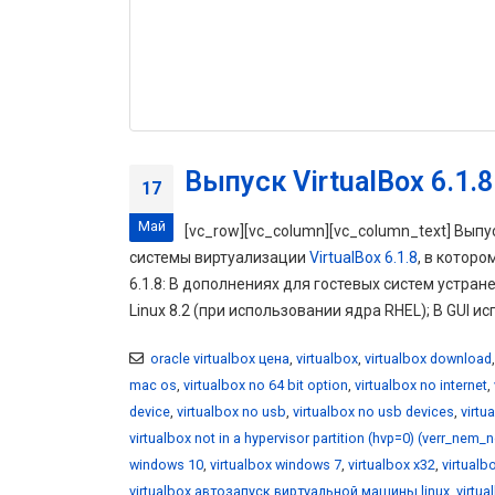
Выпуск VirtualBox 6.1.8
17
Май
[vc_row][vc_column][vc_column_text] Выпу
системы виртуализации
VirtualBox 6.1.8
, в котор
6.1.8: В дополнениях для гостевых систем устранен
Linux 8.2 (при использовании ядра RHEL); В GUI и
oracle virtualbox цена
,
virtualbox
,
virtualbox download
mac os
,
virtualbox no 64 bit option
,
virtualbox no internet
,
device
,
virtualbox no usb
,
virtualbox no usb devices
,
virtu
virtualbox not in a hypervisor partition (hvp=0) (verr_nem_
windows 10
,
virtualbox windows 7
,
virtualbox x32
,
virtualb
virtualbox автозапуск виртуальной машины linux
,
virtu