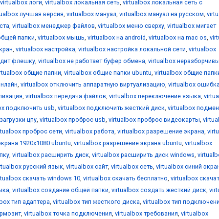
virtualbox логи
,
virtualbox локальная сеть
,
virtualbox локальная сеть с
tualbox лучшая версия
,
virtualbox мануал
,
virtualbox мануал на русском
,
virt
оста
,
virtualbox менеджер файлов
,
virtualbox меню сверху
,
virtualbox мигает
общей папки
,
virtualbox мышь
,
virtualbox на android
,
virtualbox на mac os
,
vir
екран
,
virtualbox настройка
,
virtualbox настройка локальной сети
,
virtualbox
видит флешку
,
virtualbox не работает буфер обмена
,
virtualbox неразборчив
irtualbox общие папки
,
virtualbox общие папки ubuntu
,
virtualbox общие папк
онлайн
,
virtualbox отключить аппаратную виртуализацию
,
virtualbox ошибк
ализация
,
virtualbox передача файлов
,
virtualbox переключение языка
,
virtu
box подключить usb
,
virtualbox подключить жесткий диск
,
virtualbox подме
 загрузки цпу
,
virtualbox проброс usb
,
virtualbox проброс видеокарты
,
virtu
rtualbox проброс сети
,
virtualbox работа
,
virtualbox разрешение экрана
,
virt
экрана 1920x1080 ubuntu
,
virtualbox разрешение экрана ubuntu
,
virtualbox
апку
,
virtualbox расширить диск
,
virtualbox расширить диск windows
,
virtual
irtualbox русский язык
,
virtualbox сайт
,
virtualbox сеть
,
virtualbox синий экра
rtualbox скачать windows 10
,
virtualbox скачать бесплатно
,
virtualbox скача
зыка
,
virtualbox создание общей папки
,
virtualbox создать жесткий диск
,
vir
lbox тип адаптера
,
virtualbox тип жесткого диска
,
virtualbox тип подключен
ормозит
,
virtualbox точка подключения
,
virtualbox требования
,
virtualbox