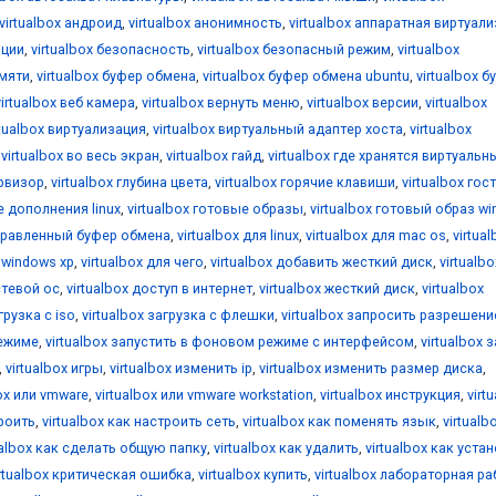
virtualbox андроид
,
virtualbox анонимность
,
virtualbox аппаратная виртуал
ации
,
virtualbox безопасность
,
virtualbox безопасный режим
,
virtualbox
амяти
,
virtualbox буфер обмена
,
virtualbox буфер обмена ubuntu
,
virtualbox б
virtualbox веб камера
,
virtualbox вернуть меню
,
virtualbox версии
,
virtualbox
rtualbox виртуализация
,
virtualbox виртуальный адаптер хоста
,
virtualbox
,
virtualbox во весь экран
,
virtualbox гайд
,
virtualbox где хранятся виртуальн
ервизор
,
virtualbox глубина цвета
,
virtualbox горячие клавиши
,
virtualbox гос
е дополнения linux
,
virtualbox готовые образы
,
virtualbox готовый образ w
аправленный буфер обмена
,
virtualbox для linux
,
virtualbox для mac os
,
virtua
я windows xp
,
virtualbox для чего
,
virtualbox добавить жесткий диск
,
virtualbo
стевой ос
,
virtualbox доступ в интернет
,
virtualbox жесткий диск
,
virtualbox
грузка с iso
,
virtualbox загрузка с флешки
,
virtualbox запросить разрешени
режиме
,
virtualbox запустить в фоновом режиме с интерфейсом
,
virtualbox 
,
virtualbox игры
,
virtualbox изменить ip
,
virtualbox изменить размер диска
,
box или vmware
,
virtualbox или vmware workstation
,
virtualbox инструкция
,
virt
троить
,
virtualbox как настроить сеть
,
virtualbox как поменять язык
,
virtualb
ualbox как сделать общую папку
,
virtualbox как удалить
,
virtualbox как уста
irtualbox критическая ошибка
,
virtualbox купить
,
virtualbox лабораторная ра