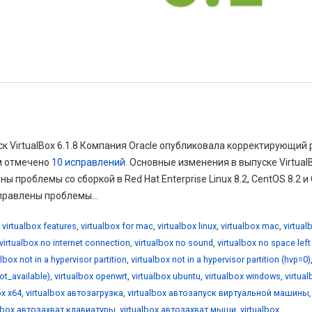
ск VirtualBox 6.1.8 Компания Oracle опубликовала корректирующий 
ом отмечено
10 исправлений
. Основные изменения в выпуске Virtual
ы проблемы со сборкой в Red Hat Enterprise Linux 8.2, CentOS 8.2 и 
справлены проблемы...
,
virtualbox features
,
virtualbox for mac
,
virtualbox linux
,
virtualbox mac
,
virtual
virtualbox no internet connection
,
virtualbox no sound
,
virtualbox no space left
albox not in a hypervisor partition
,
virtualbox not in a hypervisor partition (hvp=0)
not_available)
,
virtualbox openwrt
,
virtualbox ubuntu
,
virtualbox windows
,
virtua
ox x64
,
virtualbox автозагрузка
,
virtualbox автозапуск виртуальной машины
,
albox автозахват клавиатуры
,
virtualbox автозахват мыши
,
virtualbox