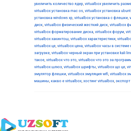
увеличить количество ядер
,
virtualbox увеличить разм
virtualbox установка mac os
,
virtualbox установка ubunt
установка windows xp
,
virtualbox установка с флешки
,
диск
,
virtualbox физический жесткий диск
,
virtualbox 
virtualbox форматирование диска
,
virtualbox форум
,
vi
virtualbox хакинтош
,
virtualbox характеристики
,
virtualb
virtualbox це
,
virtualbox цена
,
virtualbox часы в системе 
загрузке
,
virtualbox черный экран при установке kali lin
такое
,
virtualbox что это
,
virtualbox что это за програм
virtualbox шлюз
,
virtualbox шрифты
,
virtualbox що це
,
vi
эмулятор флешки
,
virtualbox эмуляция wifi
,
virtualbox 
машины
,
какво е virtualbox
,
хостинг virtualbox
,
экспорт 