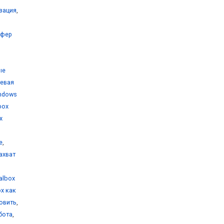
изация
,
уфер
ые
тевая
indows
lbox
x
е
,
захват
ualbox
ox как
новить
,
бота
,