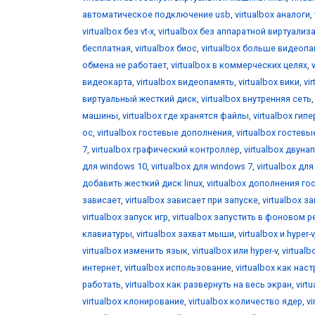
автоматическое подключение usb
,
virtualbox аналоги
,
virtualbox без vt-x
,
virtualbox без аппаратной виртуализ
бесплатная
,
virtualbox биос
,
virtualbox больше видеоп
обмена не работает
,
virtualbox в коммерческих целях
,
видеокарта
,
virtualbox видеопамять
,
virtualbox вики
,
vi
виртуальный жесткий диск
,
virtualbox внутренняя сеть
машины
,
virtualbox где хранятся файлы
,
virtualbox гип
ос
,
virtualbox гостевые дополнения
,
virtualbox гостевы
7
,
virtualbox графический контроллер
,
virtualbox двун
для windows 10
,
virtualbox для windows 7
,
virtualbox дл
добавить жесткий диск linux
,
virtualbox дополнения го
зависает
,
virtualbox зависает при запуске
,
virtualbox за
virtualbox запуск игр
,
virtualbox запустить в фоновом 
клавиатуры
,
virtualbox захват мыши
,
virtualbox и hyper-v
virtualbox изменить язык
,
virtualbox или hyper-v
,
virtual
интернет
,
virtualbox использование
,
virtualbox как нас
работать
,
virtualbox как развернуть на весь экран
,
virt
virtualbox клонирование
,
virtualbox количество ядер
,
v