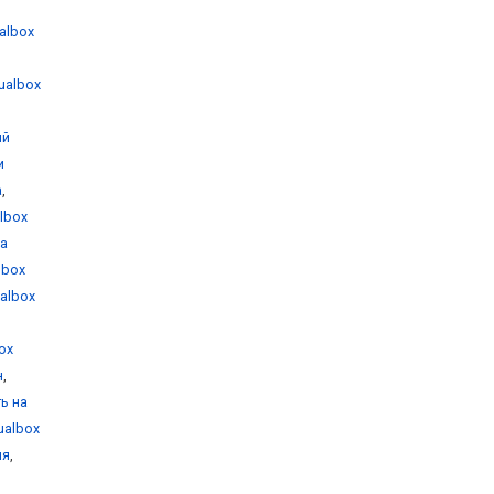
ualbox
tualbox
ый
и
а
,
albox
на
albox
ualbox
box
н
,
ть на
tualbox
ия
,