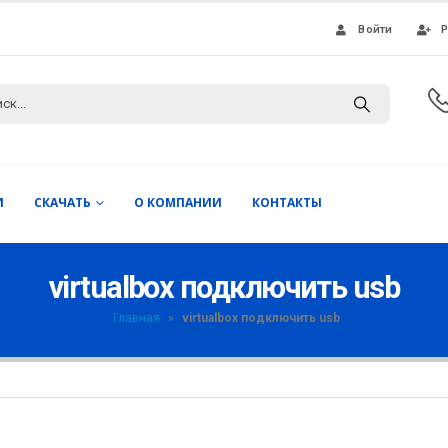
Войти
Р
И
СКАЧАТЬ
О КОМПАНИИ
КОНТАКТЫ
virtualbox подключить usb
Главная
»
virtualbox подключить usb