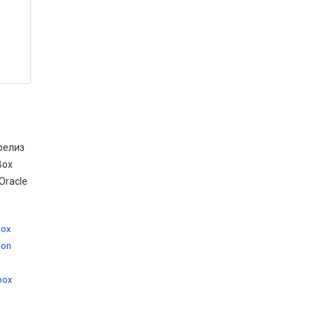
релиз
Box
Oracle
box
 on
,
lbox