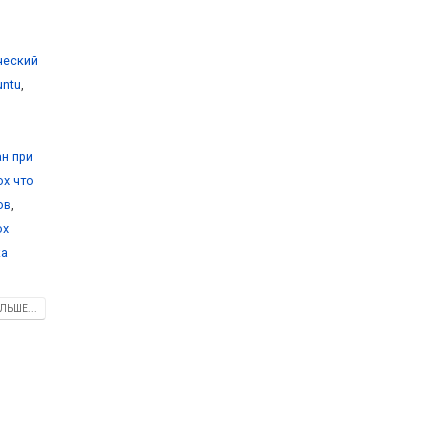
ический
untu
,
ан при
ox что
ов
,
ox
ка
ЛЬШЕ...