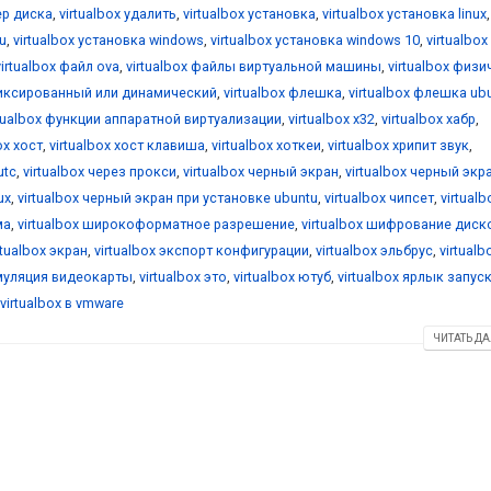
ер диска
,
virtualbox удалить
,
virtualbox установка
,
virtualbox установка linux
,
u
,
virtualbox установка windows
,
virtualbox установка windows 10
,
virtualbox
virtualbox файл ova
,
virtualbox файлы виртуальной машины
,
virtualbox физ
фиксированный или динамический
,
virtualbox флешка
,
virtualbox флешка ub
rtualbox функции аппаратной виртуализации
,
virtualbox х32
,
virtualbox хабр
,
ox хост
,
virtualbox хост клавиша
,
virtualbox хоткеи
,
virtualbox хрипит звук
,
utc
,
virtualbox через прокси
,
virtualbox черный экран
,
virtualbox черный экр
ux
,
virtualbox черный экран при установке ubuntu
,
virtualbox чипсет
,
virtualb
ма
,
virtualbox широкоформатное разрешение
,
virtualbox шифрование диск
rtualbox экран
,
virtualbox экспорт конфигурации
,
virtualbox эльбрус
,
virtualb
эмуляция видеокарты
,
virtualbox это
,
virtualbox ютуб
,
virtualbox ярлык запус
virtualbox в vmware
ЧИТАТЬ ДА