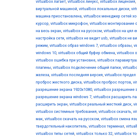
virtualbox лагает
,
virtualbox линукс
,
virtualbox лицензия
,
виртуальной машиной
,
virtualbox локальные диски
,
vir
машина приостановлена
,
virtualbox менеджер сетей х
курсор
,
virtualbox микрофон
,
virtualbox монтирование 
на весь экран
,
virtualbox на русском
,
virtualbox на цял 
настройка сети
,
virtualbox не видит usb
,
virtualbox не 
режим
,
virtualbox образ windows 7
,
virtualbox образы
,
v
windows 10
,
virtualbox общий буфер обмена
,
virtualbox 
virtualbox ошибка при установке
,
virtualbox паравирту
плагины
,
virtualbox подключение общей папки
,
virtual
железа
,
virtualbox последняя версия
,
virtualbox предел
проброс жесткого диска
,
virtualbox проброс портов
,
vi
разрешение экрана 1920x1080
,
virtualbox разрешение 
разрешение экрана windows 7
,
virtualbox расшарить п
расширить экран
,
virtualbox реальный жесткий диск
,
v
virtualbox системные требования
,
virtualbox скачать
,
vi
мак
,
virtualbox скачать на русском
,
virtualbox смена я
твердотельный накопитель
,
virtualbox терминал
,
virtua
virtualbox типы сетей
,
virtualbox только 32
,
virtualbox т