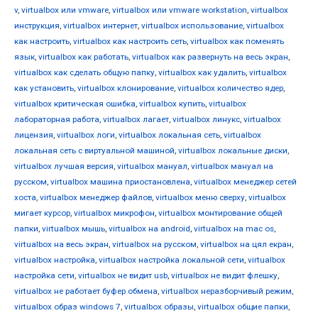
v
,
virtualbox или vmware
,
virtualbox или vmware workstation
,
virtualbox
инструкция
,
virtualbox интернет
,
virtualbox использование
,
virtualbox
как настроить
,
virtualbox как настроить сеть
,
virtualbox как поменять
язык
,
virtualbox как работать
,
virtualbox как развернуть на весь экран
,
virtualbox как сделать общую папку
,
virtualbox как удалить
,
virtualbox
как установить
,
virtualbox клонирование
,
virtualbox количество ядер
,
virtualbox критическая ошибка
,
virtualbox купить
,
virtualbox
лабораторная работа
,
virtualbox лагает
,
virtualbox линукс
,
virtualbox
лицензия
,
virtualbox логи
,
virtualbox локальная сеть
,
virtualbox
локальная сеть с виртуальной машиной
,
virtualbox локальные диски
,
virtualbox лучшая версия
,
virtualbox мануал
,
virtualbox мануал на
русском
,
virtualbox машина приостановлена
,
virtualbox менеджер сетей
хоста
,
virtualbox менеджер файлов
,
virtualbox меню сверху
,
virtualbox
мигает курсор
,
virtualbox микрофон
,
virtualbox монтирование общей
папки
,
virtualbox мышь
,
virtualbox на android
,
virtualbox на mac os
,
virtualbox на весь экран
,
virtualbox на русском
,
virtualbox на цял екран
,
virtualbox настройка
,
virtualbox настройка локальной сети
,
virtualbox
настройка сети
,
virtualbox не видит usb
,
virtualbox не видит флешку
,
virtualbox не работает буфер обмена
,
virtualbox неразборчивый режим
,
virtualbox образ windows 7
,
virtualbox образы
,
virtualbox общие папки
,