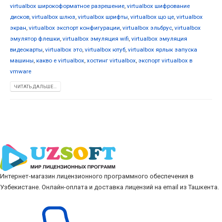
virtualbox широкоформатное разрешение
,
virtualbox шифрование
дисков
,
virtualbox шлюз
,
virtualbox шрифты
,
virtualbox що це
,
virtualbox
экран
,
virtualbox экспорт конфигурации
,
virtualbox эльбрус
,
virtualbox
эмулятор флешки
,
virtualbox эмуляция wifi
,
virtualbox эмуляция
видеокарты
,
virtualbox это
,
virtualbox ютуб
,
virtualbox ярлык запуска
машины
,
какво е virtualbox
,
хостинг virtualbox
,
экспорт virtualbox в
vmware
ЧИТАТЬ ДАЛЬШЕ...
Интернет-магазин лицензионного программного обеспечения в
Узбекистане. Онлайн-оплата и доставка лицензий на email из Ташкента.