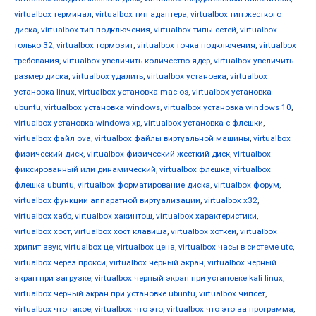
virtualbox терминал
,
virtualbox тип адаптера
,
virtualbox тип жесткого
диска
,
virtualbox тип подключения
,
virtualbox типы сетей
,
virtualbox
только 32
,
virtualbox тормозит
,
virtualbox точка подключения
,
virtualbox
требования
,
virtualbox увеличить количество ядер
,
virtualbox увеличить
размер диска
,
virtualbox удалить
,
virtualbox установка
,
virtualbox
установка linux
,
virtualbox установка mac os
,
virtualbox установка
ubuntu
,
virtualbox установка windows
,
virtualbox установка windows 10
,
virtualbox установка windows xp
,
virtualbox установка с флешки
,
virtualbox файл ova
,
virtualbox файлы виртуальной машины
,
virtualbox
физический диск
,
virtualbox физический жесткий диск
,
virtualbox
фиксированный или динамический
,
virtualbox флешка
,
virtualbox
флешка ubuntu
,
virtualbox форматирование диска
,
virtualbox форум
,
virtualbox функции аппаратной виртуализации
,
virtualbox х32
,
virtualbox хабр
,
virtualbox хакинтош
,
virtualbox характеристики
,
virtualbox хост
,
virtualbox хост клавиша
,
virtualbox хоткеи
,
virtualbox
хрипит звук
,
virtualbox це
,
virtualbox цена
,
virtualbox часы в системе utc
,
virtualbox через прокси
,
virtualbox черный экран
,
virtualbox черный
экран при загрузке
,
virtualbox черный экран при установке kali linux
,
virtualbox черный экран при установке ubuntu
,
virtualbox чипсет
,
virtualbox что такое
,
virtualbox что это
,
virtualbox что это за программа
,