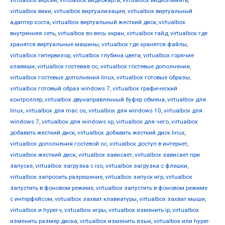
virtualbox вики
,
virtualbox виртуализация
,
virtualbox виртуальный
адаптер хоста
,
virtualbox виртуальный жесткий диск
,
virtualbox
внутренняя сеть
,
virtualbox во весь экран
,
virtualbox гайд
,
virtualbox где
хранятся виртуальные машины
,
virtualbox где хранятся файлы
,
virtualbox гипервизор
,
virtualbox глубина цвета
,
virtualbox горячие
клавиши
,
virtualbox гостевая ос
,
virtualbox гостевые дополнения
,
virtualbox гостевые дополнения linux
,
virtualbox готовые образы
,
virtualbox готовый образ windows 7
,
virtualbox графический
контроллер
,
virtualbox двунаправленный буфер обмена
,
virtualbox для
linux
,
virtualbox для mac os
,
virtualbox для windows 10
,
virtualbox для
windows 7
,
virtualbox для windows xp
,
virtualbox для чего
,
virtualbox
добавить жесткий диск
,
virtualbox добавить жесткий диск linux
,
virtualbox дополнения гостевой ос
,
virtualbox доступ в интернет
,
virtualbox жесткий диск
,
virtualbox зависает
,
virtualbox зависает при
запуске
,
virtualbox загрузка с iso
,
virtualbox загрузка с флешки
,
virtualbox запросить разрешение
,
virtualbox запуск игр
,
virtualbox
запустить в фоновом режиме
,
virtualbox запустить в фоновом режиме
с интерфейсом
,
virtualbox захват клавиатуры
,
virtualbox захват мыши
,
virtualbox и hyper-v
,
virtualbox игры
,
virtualbox изменить ip
,
virtualbox
изменить размер диска
,
virtualbox изменить язык
,
virtualbox или hyper-