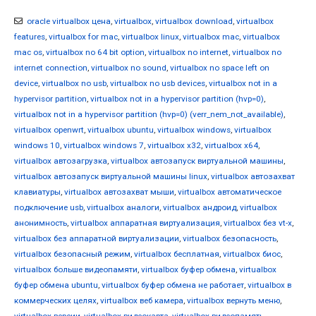
oracle virtualbox цена
,
virtualbox
,
virtualbox download
,
virtualbox
features
,
virtualbox for mac
,
virtualbox linux
,
virtualbox mac
,
virtualbox
mac os
,
virtualbox no 64 bit option
,
virtualbox no internet
,
virtualbox no
internet connection
,
virtualbox no sound
,
virtualbox no space left on
device
,
virtualbox no usb
,
virtualbox no usb devices
,
virtualbox not in a
hypervisor partition
,
virtualbox not in a hypervisor partition (hvp=0)
,
virtualbox not in a hypervisor partition (hvp=0) (verr_nem_not_available)
,
virtualbox openwrt
,
virtualbox ubuntu
,
virtualbox windows
,
virtualbox
windows 10
,
virtualbox windows 7
,
virtualbox x32
,
virtualbox x64
,
virtualbox автозагрузка
,
virtualbox автозапуск виртуальной машины
,
virtualbox автозапуск виртуальной машины linux
,
virtualbox автозахват
клавиатуры
,
virtualbox автозахват мыши
,
virtualbox автоматическое
подключение usb
,
virtualbox аналоги
,
virtualbox андроид
,
virtualbox
анонимность
,
virtualbox аппаратная виртуализация
,
virtualbox без vt-x
,
virtualbox без аппаратной виртуализации
,
virtualbox безопасность
,
virtualbox безопасный режим
,
virtualbox бесплатная
,
virtualbox биос
,
virtualbox больше видеопамяти
,
virtualbox буфер обмена
,
virtualbox
буфер обмена ubuntu
,
virtualbox буфер обмена не работает
,
virtualbox в
коммерческих целях
,
virtualbox веб камера
,
virtualbox вернуть меню
,
virtualbox версии
,
virtualbox видеокарта
,
virtualbox видеопамять
,