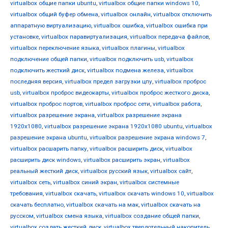
virtualbox общие папки ubuntu
,
virtualbox общие папки windows 10
,
virtualbox общий буфер обмена
,
virtualbox онлайн
,
virtualbox отключить
аппаратную виртуализацию
,
virtualbox ошибка
,
virtualbox ошибка при
установке
,
virtualbox паравиртуализация
,
virtualbox передача файлов
,
virtualbox переключение языка
,
virtualbox плагины
,
virtualbox
подключение общей папки
,
virtualbox подключить usb
,
virtualbox
подключить жесткий диск
,
virtualbox подмена железа
,
virtualbox
последняя версия
,
virtualbox предел загрузки цпу
,
virtualbox проброс
usb
,
virtualbox проброс видеокарты
,
virtualbox проброс жесткого диска
,
virtualbox проброс портов
,
virtualbox проброс сети
,
virtualbox работа
,
virtualbox разрешение экрана
,
virtualbox разрешение экрана
1920x1080
,
virtualbox разрешение экрана 1920x1080 ubuntu
,
virtualbox
разрешение экрана ubuntu
,
virtualbox разрешение экрана windows 7
,
virtualbox расшарить папку
,
virtualbox расширить диск
,
virtualbox
расширить диск windows
,
virtualbox расширить экран
,
virtualbox
реальный жесткий диск
,
virtualbox русский язык
,
virtualbox сайт
,
virtualbox сеть
,
virtualbox синий экран
,
virtualbox системные
требования
,
virtualbox скачать
,
virtualbox скачать windows 10
,
virtualbox
скачать бесплатно
,
virtualbox скачать на мак
,
virtualbox скачать на
русском
,
virtualbox смена языка
,
virtualbox создание общей папки
,
virtualbox создать жесткий диск
,
virtualbox твердотельный накопитель
,