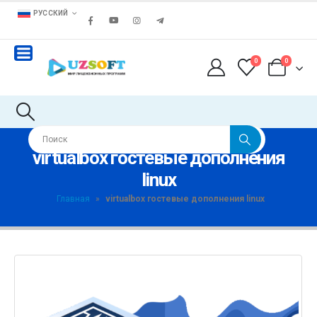
РУССКИЙ
0
0
virtualbox гостевые дополнения
linux
Главная
»
virtualbox гостевые дополнения linux