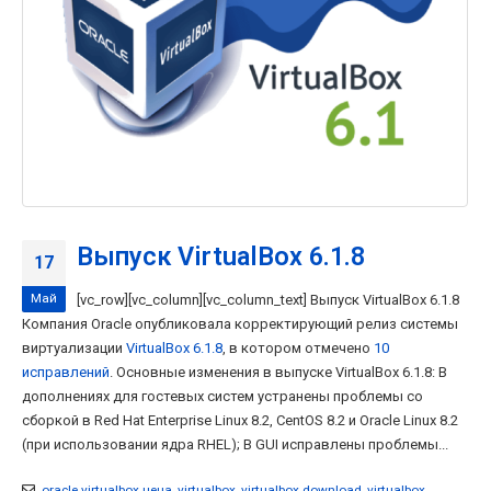
Выпуск VirtualBox 6.1.8
17
Май
[vc_row][vc_column][vc_column_text] Выпуск VirtualBox 6.1.8
Компания Oracle опубликовала корректирующий релиз системы
виртуализации
VirtualBox 6.1.8
, в котором отмечено
10
исправлений
. Основные изменения в выпуске VirtualBox 6.1.8: В
дополнениях для гостевых систем устранены проблемы со
сборкой в Red Hat Enterprise Linux 8.2, CentOS 8.2 и Oracle Linux 8.2
(при использовании ядра RHEL); В GUI исправлены проблемы...
oracle virtualbox цена
,
virtualbox
,
virtualbox download
,
virtualbox