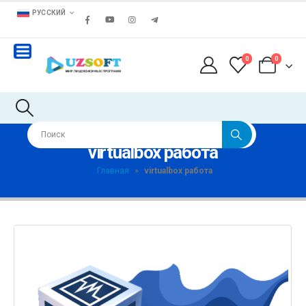
РУССКИЙ
0
0
virtualbox работа
Главная
»
virtualbox работа