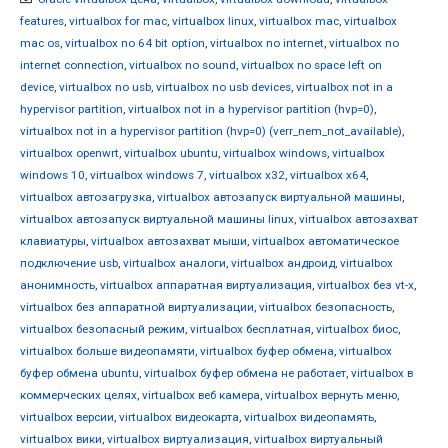
features
,
virtualbox for mac
,
virtualbox linux
,
virtualbox mac
,
virtualbox
mac os
,
virtualbox no 64 bit option
,
virtualbox no internet
,
virtualbox no
internet connection
,
virtualbox no sound
,
virtualbox no space left on
device
,
virtualbox no usb
,
virtualbox no usb devices
,
virtualbox not in a
hypervisor partition
,
virtualbox not in a hypervisor partition (hvp=0)
,
virtualbox not in a hypervisor partition (hvp=0) (verr_nem_not_available)
,
virtualbox openwrt
,
virtualbox ubuntu
,
virtualbox windows
,
virtualbox
windows 10
,
virtualbox windows 7
,
virtualbox x32
,
virtualbox x64
,
virtualbox автозагрузка
,
virtualbox автозапуск виртуальной машины
,
virtualbox автозапуск виртуальной машины linux
,
virtualbox автозахват
клавиатуры
,
virtualbox автозахват мыши
,
virtualbox автоматическое
подключение usb
,
virtualbox аналоги
,
virtualbox андроид
,
virtualbox
анонимность
,
virtualbox аппаратная виртуализация
,
virtualbox без vt-x
,
virtualbox без аппаратной виртуализации
,
virtualbox безопасность
,
virtualbox безопасный режим
,
virtualbox бесплатная
,
virtualbox биос
,
virtualbox больше видеопамяти
,
virtualbox буфер обмена
,
virtualbox
буфер обмена ubuntu
,
virtualbox буфер обмена не работает
,
virtualbox в
коммерческих целях
,
virtualbox веб камера
,
virtualbox вернуть меню
,
virtualbox версии
,
virtualbox видеокарта
,
virtualbox видеопамять
,
virtualbox вики
,
virtualbox виртуализация
,
virtualbox виртуальный