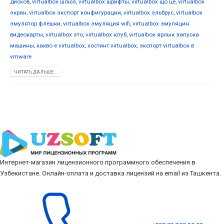
дисков
,
virtualbox шлюз
,
virtualbox шрифты
,
virtualbox що це
,
virtualbox
экран
,
virtualbox экспорт конфигурации
,
virtualbox эльбрус
,
virtualbox
эмулятор флешки
,
virtualbox эмуляция wifi
,
virtualbox эмуляция
видеокарты
,
virtualbox это
,
virtualbox ютуб
,
virtualbox ярлык запуска
машины
,
какво е virtualbox
,
хостинг virtualbox
,
экспорт virtualbox в
vmware
ЧИТАТЬ ДАЛЬШЕ...
Интернет-магазин лицензионного программного обеспечения в
Узбекистане. Онлайн-оплата и доставка лицензий на email из Ташкента.