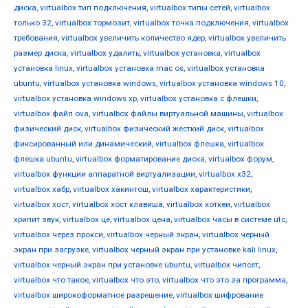
диска
,
virtualbox тип подключения
,
virtualbox типы сетей
,
virtualbox
только 32
,
virtualbox тормозит
,
virtualbox точка подключения
,
virtualbox
требования
,
virtualbox увеличить количество ядер
,
virtualbox увеличить
размер диска
,
virtualbox удалить
,
virtualbox установка
,
virtualbox
установка linux
,
virtualbox установка mac os
,
virtualbox установка
ubuntu
,
virtualbox установка windows
,
virtualbox установка windows 10
,
virtualbox установка windows xp
,
virtualbox установка с флешки
,
virtualbox файл ova
,
virtualbox файлы виртуальной машины
,
virtualbox
физический диск
,
virtualbox физический жесткий диск
,
virtualbox
фиксированный или динамический
,
virtualbox флешка
,
virtualbox
флешка ubuntu
,
virtualbox форматирование диска
,
virtualbox форум
,
virtualbox функции аппаратной виртуализации
,
virtualbox х32
,
virtualbox хабр
,
virtualbox хакинтош
,
virtualbox характеристики
,
virtualbox хост
,
virtualbox хост клавиша
,
virtualbox хоткеи
,
virtualbox
хрипит звук
,
virtualbox це
,
virtualbox цена
,
virtualbox часы в системе utc
,
virtualbox через прокси
,
virtualbox черный экран
,
virtualbox черный
экран при загрузке
,
virtualbox черный экран при установке kali linux
,
virtualbox черный экран при установке ubuntu
,
virtualbox чипсет
,
virtualbox что такое
,
virtualbox что это
,
virtualbox что это за программа
,
virtualbox широкоформатное разрешение
,
virtualbox шифрование