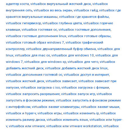
адаптер хоста
,
virtualbox виртуальный жесткий диск
,
virtualbox
внутренняя сеть
,
virtualbox во весь экран
,
virtualbox гайд
,
virtualbox где
хранятся виртуальные машины
,
virtualbox где хранятся файлы
,
virtualbox гипервизор
,
virtualbox глубина цвета
,
virtualbox горячие
клавиши
,
virtualbox гостевая ос
,
virtualbox гостевые дополнения
,
virtualbox гостевые дополнения linux
,
virtualbox готовые образы
,
virtualbox готовый образ windows 7
,
virtualbox графический
контроллер
,
virtualbox двунаправленный буфер обмена
,
virtualbox для
linux
,
virtualbox для mac os
,
virtualbox для windows 10
,
virtualbox для
windows 7
,
virtualbox для windows xp
,
virtualbox для чего
,
virtualbox
добавить жесткий диск
,
virtualbox добавить жесткий диск linux
,
virtualbox дополнения гостевой ос
,
virtualbox доступ в интернет
,
virtualbox жесткий диск
,
virtualbox зависает
,
virtualbox зависает при
запуске
,
virtualbox загрузка с iso
,
virtualbox загрузка с флешки
,
virtualbox запросить разрешение
,
virtualbox запуск игр
,
virtualbox
запустить в фоновом режиме
,
virtualbox запустить в фоновом режиме
с интерфейсом
,
virtualbox захват клавиатуры
,
virtualbox захват мыши
,
virtualbox и hyper-v
,
virtualbox игры
,
virtualbox изменить ip
,
virtualbox
изменить размер диска
,
virtualbox изменить язык
,
virtualbox или hyper-
v
,
virtualbox или vmware
,
virtualbox или vmware workstation
,
virtualbox