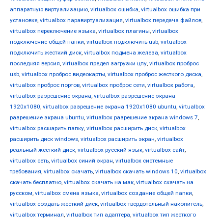
аппаратную виртуализацию
,
virtualbox ошибка
,
virtualbox ошибка при
установке
,
virtualbox паравиртуализация
,
virtualbox передача файлов
,
virtualbox переключение языка
,
virtualbox плагины
,
virtualbox
подключение общей папки
,
virtualbox подключить usb
,
virtualbox
подключить жесткий диск
,
virtualbox подмена железа
,
virtualbox
последняя версия
,
virtualbox предел загрузки цпу
,
virtualbox проброс
usb
,
virtualbox проброс видеокарты
,
virtualbox проброс жесткого диска
,
virtualbox проброс портов
,
virtualbox проброс сети
,
virtualbox работа
,
virtualbox разрешение экрана
,
virtualbox разрешение экрана
1920x1080
,
virtualbox разрешение экрана 1920x1080 ubuntu
,
virtualbox
разрешение экрана ubuntu
,
virtualbox разрешение экрана windows 7
,
virtualbox расшарить папку
,
virtualbox расширить диск
,
virtualbox
расширить диск windows
,
virtualbox расширить экран
,
virtualbox
реальный жесткий диск
,
virtualbox русский язык
,
virtualbox сайт
,
virtualbox сеть
,
virtualbox синий экран
,
virtualbox системные
требования
,
virtualbox скачать
,
virtualbox скачать windows 10
,
virtualbox
скачать бесплатно
,
virtualbox скачать на мак
,
virtualbox скачать на
русском
,
virtualbox смена языка
,
virtualbox создание общей папки
,
virtualbox создать жесткий диск
,
virtualbox твердотельный накопитель
,
virtualbox терминал
,
virtualbox тип адаптера
,
virtualbox тип жесткого