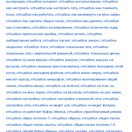
инструкция
,
virtualbox интернет
,
virtualbox использование
,
virtualbox
как настроить
,
virtualbox как настроить сеть
,
virtualbox как поменять
язык
,
virtualbox как работать
,
virtualbox как развернуть на весь экран
,
virtualbox как сделать общую папку
,
virtualbox как удалить
,
virtualbox
как установить
,
virtualbox клонирование
,
virtualbox количество ядер
,
virtualbox критическая ошибка
,
virtualbox купить
,
virtualbox
лабораторная работа
,
virtualbox лагает
,
virtualbox линукс
,
virtualbox
лицензия
,
virtualbox логи
,
virtualbox локальная сеть
,
virtualbox
локальная сеть с виртуальной машиной
,
virtualbox локальные диски
,
virtualbox лучшая версия
,
virtualbox мануал
,
virtualbox мануал на
русском
,
virtualbox машина приостановлена
,
virtualbox менеджер сетей
хоста
,
virtualbox менеджер файлов
,
virtualbox меню сверху
,
virtualbox
мигает курсор
,
virtualbox микрофон
,
virtualbox монтирование общей
папки
,
virtualbox мышь
,
virtualbox на android
,
virtualbox на mac os
,
virtualbox на весь экран
,
virtualbox на русском
,
virtualbox на цял екран
,
virtualbox настройка
,
virtualbox настройка локальной сети
,
virtualbox
настройка сети
,
virtualbox не видит usb
,
virtualbox не видит флешку
,
virtualbox не работает буфер обмена
,
virtualbox неразборчивый режим
,
virtualbox образ windows 7
,
virtualbox образы
,
virtualbox общие папки
,
virtualbox общие папки ubuntu
,
virtualbox общие папки windows 10
,
virtualbox общий буфер обмена
,
virtualbox онлайн
,
virtualbox отключить