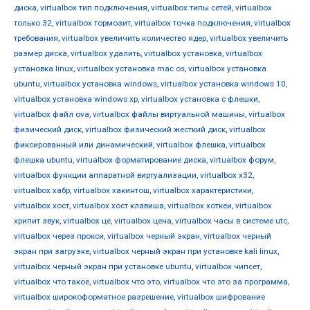
диска
,
virtualbox тип подключения
,
virtualbox типы сетей
,
virtualbox
только 32
,
virtualbox тормозит
,
virtualbox точка подключения
,
virtualbox
требования
,
virtualbox увеличить количество ядер
,
virtualbox увеличить
размер диска
,
virtualbox удалить
,
virtualbox установка
,
virtualbox
установка linux
,
virtualbox установка mac os
,
virtualbox установка
ubuntu
,
virtualbox установка windows
,
virtualbox установка windows 10
,
virtualbox установка windows xp
,
virtualbox установка с флешки
,
virtualbox файл ova
,
virtualbox файлы виртуальной машины
,
virtualbox
физический диск
,
virtualbox физический жесткий диск
,
virtualbox
фиксированный или динамический
,
virtualbox флешка
,
virtualbox
флешка ubuntu
,
virtualbox форматирование диска
,
virtualbox форум
,
virtualbox функции аппаратной виртуализации
,
virtualbox х32
,
virtualbox хабр
,
virtualbox хакинтош
,
virtualbox характеристики
,
virtualbox хост
,
virtualbox хост клавиша
,
virtualbox хоткеи
,
virtualbox
хрипит звук
,
virtualbox це
,
virtualbox цена
,
virtualbox часы в системе utc
,
virtualbox через прокси
,
virtualbox черный экран
,
virtualbox черный
экран при загрузке
,
virtualbox черный экран при установке kali linux
,
virtualbox черный экран при установке ubuntu
,
virtualbox чипсет
,
virtualbox что такое
,
virtualbox что это
,
virtualbox что это за программа
,
virtualbox широкоформатное разрешение
,
virtualbox шифрование