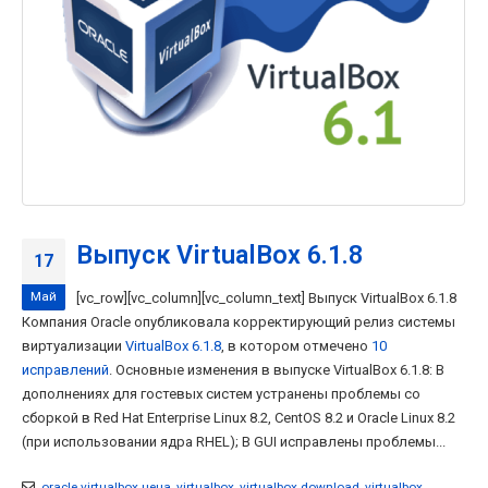
Выпуск VirtualBox 6.1.8
17
Май
[vc_row][vc_column][vc_column_text] Выпуск VirtualBox 6.1.8
Компания Oracle опубликовала корректирующий релиз системы
виртуализации
VirtualBox 6.1.8
, в котором отмечено
10
исправлений
. Основные изменения в выпуске VirtualBox 6.1.8: В
дополнениях для гостевых систем устранены проблемы со
сборкой в Red Hat Enterprise Linux 8.2, CentOS 8.2 и Oracle Linux 8.2
(при использовании ядра RHEL); В GUI исправлены проблемы...
oracle virtualbox цена
,
virtualbox
,
virtualbox download
,
virtualbox