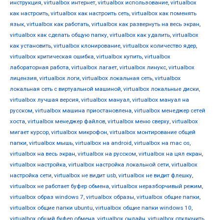
инструкция
,
virtualbox интернет
,
virtualbox использование
,
virtualbox
как настроить
,
virtualbox как настроить сеть
,
virtualbox как поменять
язык
,
virtualbox как работать
,
virtualbox как развернуть на весь экран
,
virtualbox как сделать общую папку
,
virtualbox как удалить
,
virtualbox
как установить
,
virtualbox клонирование
,
virtualbox количество ядер
,
virtualbox критическая ошибка
,
virtualbox купить
,
virtualbox
лабораторная работа
,
virtualbox лагает
,
virtualbox линукс
,
virtualbox
лицензия
,
virtualbox логи
,
virtualbox локальная сеть
,
virtualbox
локальная сеть с виртуальной машиной
,
virtualbox локальные диски
,
virtualbox лучшая версия
,
virtualbox мануал
,
virtualbox мануал на
русском
,
virtualbox машина приостановлена
,
virtualbox менеджер сетей
хоста
,
virtualbox менеджер файлов
,
virtualbox меню сверху
,
virtualbox
мигает курсор
,
virtualbox микрофон
,
virtualbox монтирование общей
папки
,
virtualbox мышь
,
virtualbox на android
,
virtualbox на mac os
,
virtualbox на весь экран
,
virtualbox на русском
,
virtualbox на цял екран
,
virtualbox настройка
,
virtualbox настройка локальной сети
,
virtualbox
настройка сети
,
virtualbox не видит usb
,
virtualbox не видит флешку
,
virtualbox не работает буфер обмена
,
virtualbox неразборчивый режим
,
virtualbox образ windows 7
,
virtualbox образы
,
virtualbox общие папки
,
virtualbox общие папки ubuntu
,
virtualbox общие папки windows 10
,
virtualbox общий буфер обмена
,
virtualbox онлайн
,
virtualbox отключить