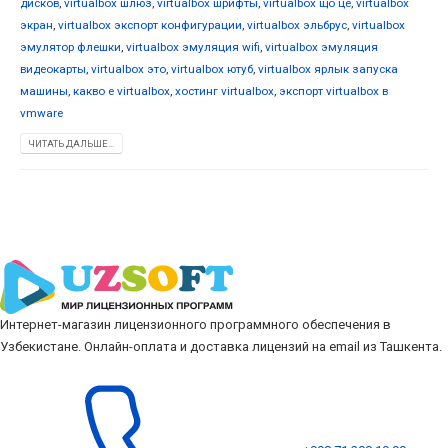
дисков
,
virtualbox шлюз
,
virtualbox шрифты
,
virtualbox що це
,
virtualbox
экран
,
virtualbox экспорт конфигурации
,
virtualbox эльбрус
,
virtualbox
эмулятор флешки
,
virtualbox эмуляция wifi
,
virtualbox эмуляция
видеокарты
,
virtualbox это
,
virtualbox ютуб
,
virtualbox ярлык запуска
машины
,
какво е virtualbox
,
хостинг virtualbox
,
экспорт virtualbox в
vmware
ЧИТАТЬ ДАЛЬШЕ...
Интернет-магазин лицензионного программного обеспечения в
Узбекистане. Онлайн-оплата и доставка лицензий на email из Ташкента.