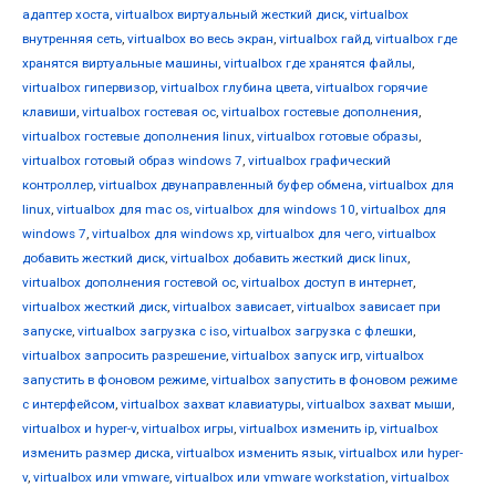
адаптер хоста
,
virtualbox виртуальный жесткий диск
,
virtualbox
внутренняя сеть
,
virtualbox во весь экран
,
virtualbox гайд
,
virtualbox где
хранятся виртуальные машины
,
virtualbox где хранятся файлы
,
virtualbox гипервизор
,
virtualbox глубина цвета
,
virtualbox горячие
клавиши
,
virtualbox гостевая ос
,
virtualbox гостевые дополнения
,
virtualbox гостевые дополнения linux
,
virtualbox готовые образы
,
virtualbox готовый образ windows 7
,
virtualbox графический
контроллер
,
virtualbox двунаправленный буфер обмена
,
virtualbox для
linux
,
virtualbox для mac os
,
virtualbox для windows 10
,
virtualbox для
windows 7
,
virtualbox для windows xp
,
virtualbox для чего
,
virtualbox
добавить жесткий диск
,
virtualbox добавить жесткий диск linux
,
virtualbox дополнения гостевой ос
,
virtualbox доступ в интернет
,
virtualbox жесткий диск
,
virtualbox зависает
,
virtualbox зависает при
запуске
,
virtualbox загрузка с iso
,
virtualbox загрузка с флешки
,
virtualbox запросить разрешение
,
virtualbox запуск игр
,
virtualbox
запустить в фоновом режиме
,
virtualbox запустить в фоновом режиме
с интерфейсом
,
virtualbox захват клавиатуры
,
virtualbox захват мыши
,
virtualbox и hyper-v
,
virtualbox игры
,
virtualbox изменить ip
,
virtualbox
изменить размер диска
,
virtualbox изменить язык
,
virtualbox или hyper-
v
,
virtualbox или vmware
,
virtualbox или vmware workstation
,
virtualbox