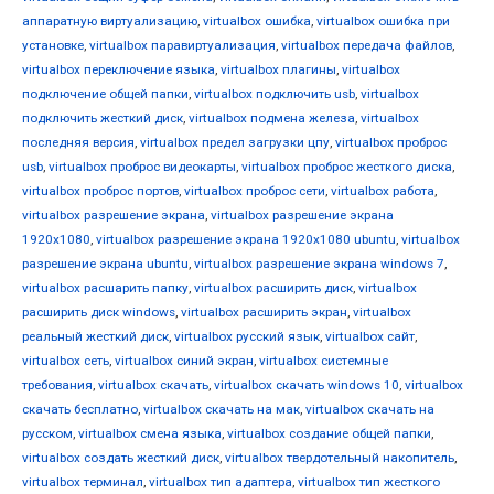
аппаратную виртуализацию
,
virtualbox ошибка
,
virtualbox ошибка при
установке
,
virtualbox паравиртуализация
,
virtualbox передача файлов
,
virtualbox переключение языка
,
virtualbox плагины
,
virtualbox
подключение общей папки
,
virtualbox подключить usb
,
virtualbox
подключить жесткий диск
,
virtualbox подмена железа
,
virtualbox
последняя версия
,
virtualbox предел загрузки цпу
,
virtualbox проброс
usb
,
virtualbox проброс видеокарты
,
virtualbox проброс жесткого диска
,
virtualbox проброс портов
,
virtualbox проброс сети
,
virtualbox работа
,
virtualbox разрешение экрана
,
virtualbox разрешение экрана
1920x1080
,
virtualbox разрешение экрана 1920x1080 ubuntu
,
virtualbox
разрешение экрана ubuntu
,
virtualbox разрешение экрана windows 7
,
virtualbox расшарить папку
,
virtualbox расширить диск
,
virtualbox
расширить диск windows
,
virtualbox расширить экран
,
virtualbox
реальный жесткий диск
,
virtualbox русский язык
,
virtualbox сайт
,
virtualbox сеть
,
virtualbox синий экран
,
virtualbox системные
требования
,
virtualbox скачать
,
virtualbox скачать windows 10
,
virtualbox
скачать бесплатно
,
virtualbox скачать на мак
,
virtualbox скачать на
русском
,
virtualbox смена языка
,
virtualbox создание общей папки
,
virtualbox создать жесткий диск
,
virtualbox твердотельный накопитель
,
virtualbox терминал
,
virtualbox тип адаптера
,
virtualbox тип жесткого