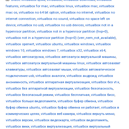
features
,
virtualbox for mac
,
virtualbox linux
,
virtualbox mac
,
virtualbox
mac os
,
virtualbox no 64 bit option
,
virtualbox no internet
,
virtualbox no
internet connection
,
virtualbox no sound
,
virtualbox no space left on
device
,
virtualbox no usb
,
virtualbox no usb devices
,
virtualbox not in a
hypervisor partition
,
virtualbox not in a hypervisor partition (hvp=0)
,
virtualbox not in a hypervisor partition (hvp=0) (verr_nem_not_available)
,
virtualbox openwrt
,
virtualbox ubuntu
,
virtualbox windows
,
virtualbox
windows 10
,
virtualbox windows 7
,
virtualbox x32
,
virtualbox x64
,
virtualbox автозагрузка
,
virtualbox автозапуск виртуальной машины
,
virtualbox автозапуск виртуальной машины linux
,
virtualbox автозахват
клавиатуры
,
virtualbox автозахват мыши
,
virtualbox автоматическое
подключение usb
,
virtualbox аналоги
,
virtualbox андроид
,
virtualbox
анонимность
,
virtualbox аппаратная виртуализация
,
virtualbox без vt-x
,
virtualbox без аппаратной виртуализации
,
virtualbox безопасность
,
virtualbox безопасный режим
,
virtualbox бесплатная
,
virtualbox биос
,
virtualbox больше видеопамяти
,
virtualbox буфер обмена
,
virtualbox
буфер обмена ubuntu
,
virtualbox буфер обмена не работает
,
virtualbox в
коммерческих целях
,
virtualbox веб камера
,
virtualbox вернуть меню
,
virtualbox версии
,
virtualbox видеокарта
,
virtualbox видеопамять
,
virtualbox вики
,
virtualbox виртуализация
,
virtualbox виртуальный