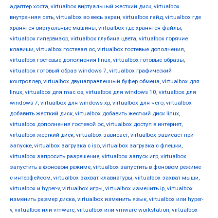
адаптер хоста
,
virtualbox виртуальный жесткий диск
,
virtualbox
внутренняя сеть
,
virtualbox во весь экран
,
virtualbox гайд
,
virtualbox где
хранятся виртуальные машины
,
virtualbox где хранятся файлы
,
virtualbox гипервизор
,
virtualbox глубина цвета
,
virtualbox горячие
клавиши
,
virtualbox гостевая ос
,
virtualbox гостевые дополнения
,
virtualbox гостевые дополнения linux
,
virtualbox готовые образы
,
virtualbox готовый образ windows 7
,
virtualbox графический
контроллер
,
virtualbox двунаправленный буфер обмена
,
virtualbox для
linux
,
virtualbox для mac os
,
virtualbox для windows 10
,
virtualbox для
windows 7
,
virtualbox для windows xp
,
virtualbox для чего
,
virtualbox
добавить жесткий диск
,
virtualbox добавить жесткий диск linux
,
virtualbox дополнения гостевой ос
,
virtualbox доступ в интернет
,
virtualbox жесткий диск
,
virtualbox зависает
,
virtualbox зависает при
запуске
,
virtualbox загрузка с iso
,
virtualbox загрузка с флешки
,
virtualbox запросить разрешение
,
virtualbox запуск игр
,
virtualbox
запустить в фоновом режиме
,
virtualbox запустить в фоновом режиме
с интерфейсом
,
virtualbox захват клавиатуры
,
virtualbox захват мыши
,
virtualbox и hyper-v
,
virtualbox игры
,
virtualbox изменить ip
,
virtualbox
изменить размер диска
,
virtualbox изменить язык
,
virtualbox или hyper-
v
,
virtualbox или vmware
,
virtualbox или vmware workstation
,
virtualbox