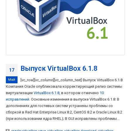
Выпуск VirtualBox 6.1.8
17
Май
[vc_row][vc_column][vc_column_text] Выпуск VirtualBox 6.1.8
Компания Oracle опубликовала корректирующий релиз системы
виртуализации
VirtualBox 6.1.8
, в котором отмечено
10
исправлений
. Основные изменения в выпуске VirtualBox 6.1.8: В
дополнениях для гостевых систем устранены проблемы со
сборкой в Red Hat Enterprise Linux 8.2, CentOS 8.2 и Oracle Linux 8.2
(при использовании ядра RHEL); В GUI исправлены проблемы...
oracle virtualbox цена
,
virtualbox
,
virtualbox download
,
virtualbox