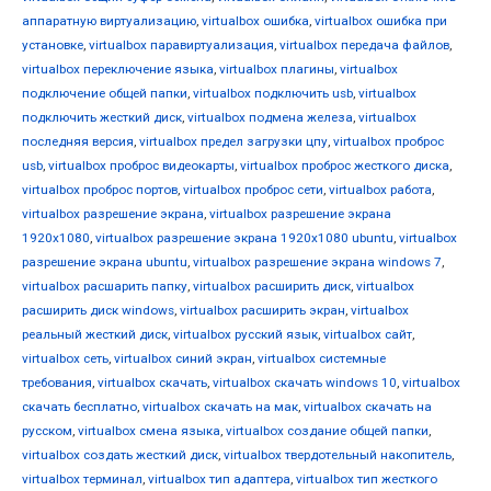
аппаратную виртуализацию
,
virtualbox ошибка
,
virtualbox ошибка при
установке
,
virtualbox паравиртуализация
,
virtualbox передача файлов
,
virtualbox переключение языка
,
virtualbox плагины
,
virtualbox
подключение общей папки
,
virtualbox подключить usb
,
virtualbox
подключить жесткий диск
,
virtualbox подмена железа
,
virtualbox
последняя версия
,
virtualbox предел загрузки цпу
,
virtualbox проброс
usb
,
virtualbox проброс видеокарты
,
virtualbox проброс жесткого диска
,
virtualbox проброс портов
,
virtualbox проброс сети
,
virtualbox работа
,
virtualbox разрешение экрана
,
virtualbox разрешение экрана
1920x1080
,
virtualbox разрешение экрана 1920x1080 ubuntu
,
virtualbox
разрешение экрана ubuntu
,
virtualbox разрешение экрана windows 7
,
virtualbox расшарить папку
,
virtualbox расширить диск
,
virtualbox
расширить диск windows
,
virtualbox расширить экран
,
virtualbox
реальный жесткий диск
,
virtualbox русский язык
,
virtualbox сайт
,
virtualbox сеть
,
virtualbox синий экран
,
virtualbox системные
требования
,
virtualbox скачать
,
virtualbox скачать windows 10
,
virtualbox
скачать бесплатно
,
virtualbox скачать на мак
,
virtualbox скачать на
русском
,
virtualbox смена языка
,
virtualbox создание общей папки
,
virtualbox создать жесткий диск
,
virtualbox твердотельный накопитель
,
virtualbox терминал
,
virtualbox тип адаптера
,
virtualbox тип жесткого