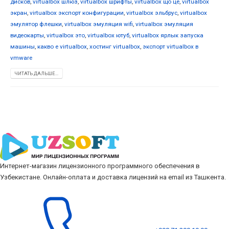
дисков
,
virtualbox шлюз
,
virtualbox шрифты
,
virtualbox що це
,
virtualbox
экран
,
virtualbox экспорт конфигурации
,
virtualbox эльбрус
,
virtualbox
эмулятор флешки
,
virtualbox эмуляция wifi
,
virtualbox эмуляция
видеокарты
,
virtualbox это
,
virtualbox ютуб
,
virtualbox ярлык запуска
машины
,
какво е virtualbox
,
хостинг virtualbox
,
экспорт virtualbox в
vmware
ЧИТАТЬ ДАЛЬШЕ...
Интернет-магазин лицензионного программного обеспечения в
Узбекистане. Онлайн-оплата и доставка лицензий на email из Ташкента.