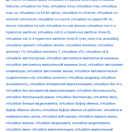
features
,
virtualbox for mac
,
virtualbox linux
,
virtualbox mac
,
virtualbox
mac os
,
virtualbox no 64 bit option
,
virtualbox no internet
,
virtualbox no
internet connection
,
virtualbox no sound
,
virtualbox no space left on
device
,
virtualbox no usb
,
virtualbox no usb devices
,
virtualbox not in a
hypervisor partition
,
virtualbox not in a hypervisor partition (hvp=0)
,
virtualbox not in a hypervisor partition (hvp=0) (verr_nem_not_available)
,
virtualbox openwrt
,
virtualbox ubuntu
,
virtualbox windows
,
virtualbox
windows 10
,
virtualbox windows 7
,
virtualbox x32
,
virtualbox x64
,
virtualbox автозагрузка
,
virtualbox автозапуск виртуальной машины
,
virtualbox автозапуск виртуальной машины linux
,
virtualbox автозахват
клавиатуры
,
virtualbox автозахват мыши
,
virtualbox автоматическое
подключение usb
,
virtualbox аналоги
,
virtualbox андроид
,
virtualbox
анонимность
,
virtualbox аппаратная виртуализация
,
virtualbox без vt-x
,
virtualbox без аппаратной виртуализации
,
virtualbox безопасность
,
virtualbox безопасный режим
,
virtualbox бесплатная
,
virtualbox биос
,
virtualbox больше видеопамяти
,
virtualbox буфер обмена
,
virtualbox
буфер обмена ubuntu
,
virtualbox буфер обмена не работает
,
virtualbox в
коммерческих целях
,
virtualbox веб камера
,
virtualbox вернуть меню
,
virtualbox версии
,
virtualbox видеокарта
,
virtualbox видеопамять
,
virtualbox вики
,
virtualbox виртуализация
,
virtualbox виртуальный