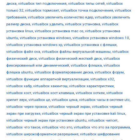
диска
,
virtualbox тип подключения
,
virtualbox типы сетей
,
virtualbox
только 32
,
virtualbox тормозит
,
virtualbox точка подключения
,
virtualbox
требования
,
virtualbox увеличить количество ядер
,
virtualbox увеличить
размер диска
,
virtualbox удалить
,
virtualbox установка
,
virtualbox
установка linux
,
virtualbox установка mac os
,
virtualbox установка
ubuntu
,
virtualbox установка windows
,
virtualbox установка windows 10
,
virtualbox установка windows xp
,
virtualbox установка с флешки
,
virtualbox файл ova
,
virtualbox файлы виртуальной машины
,
virtualbox
физический диск
,
virtualbox физический жесткий диск
,
virtualbox
фиксированный или динамический
,
virtualbox флешка
,
virtualbox
флешка ubuntu
,
virtualbox форматирование диска
,
virtualbox форум
,
virtualbox функции аппаратной виртуализации
,
virtualbox х32
,
virtualbox хабр
,
virtualbox хакинтош
,
virtualbox характеристики
,
virtualbox хост
,
virtualbox хост клавиша
,
virtualbox хоткеи
,
virtualbox
хрипит звук
,
virtualbox це
,
virtualbox цена
,
virtualbox часы в системе utc
,
virtualbox через прокси
,
virtualbox черный экран
,
virtualbox черный
экран при загрузке
,
virtualbox черный экран при установке kali linux
,
virtualbox черный экран при установке ubuntu
,
virtualbox чипсет
,
virtualbox что такое
,
virtualbox что это
,
virtualbox что это за программа
,
virtualbox широкоформатное разрешение
,
virtualbox шифрование