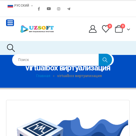
РУССКИЙ
0
0
virtualbox виртуализация
Главная
»
virtualbox виртуализация