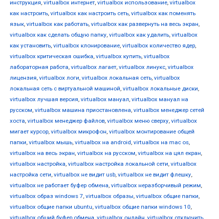
инструкция
,
virtualbox интернет
,
virtualbox использование
,
virtualbox
как настроить
,
virtualbox как настроить сеть
,
virtualbox как поменять
язык
,
virtualbox как работать
,
virtualbox как развернуть на весь экран
,
virtualbox как сделать общую папку
,
virtualbox как удалить
,
virtualbox
как установить
,
virtualbox клонирование
,
virtualbox количество ядер
,
virtualbox критическая ошибка
,
virtualbox купить
,
virtualbox
лабораторная работа
,
virtualbox лагает
,
virtualbox линукс
,
virtualbox
лицензия
,
virtualbox логи
,
virtualbox локальная сеть
,
virtualbox
локальная сеть с виртуальной машиной
,
virtualbox локальные диски
,
virtualbox лучшая версия
,
virtualbox мануал
,
virtualbox мануал на
русском
,
virtualbox машина приостановлена
,
virtualbox менеджер сетей
хоста
,
virtualbox менеджер файлов
,
virtualbox меню сверху
,
virtualbox
мигает курсор
,
virtualbox микрофон
,
virtualbox монтирование общей
папки
,
virtualbox мышь
,
virtualbox на android
,
virtualbox на mac os
,
virtualbox на весь экран
,
virtualbox на русском
,
virtualbox на цял екран
,
virtualbox настройка
,
virtualbox настройка локальной сети
,
virtualbox
настройка сети
,
virtualbox не видит usb
,
virtualbox не видит флешку
,
virtualbox не работает буфер обмена
,
virtualbox неразборчивый режим
,
virtualbox образ windows 7
,
virtualbox образы
,
virtualbox общие папки
,
virtualbox общие папки ubuntu
,
virtualbox общие папки windows 10
,
virtualbox общий буфер обмена
,
virtualbox онлайн
,
virtualbox отключить