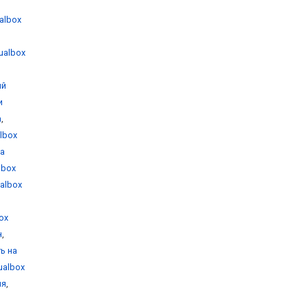
ualbox
tualbox
ый
и
а
,
albox
на
albox
ualbox
box
н
,
ть на
tualbox
ия
,