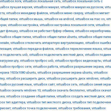
virtualbox логи
,
virtualbox локальная сеть
,
virtualbox локальная сеть с
tualbox лучшая версия
,
virtualbox мануал
,
virtualbox мануал на русском
,
virt
оста
,
virtualbox менеджер файлов
,
virtualbox меню сверху
,
virtualbox мигает
общей папки
,
virtualbox мышь
,
virtualbox на android
,
virtualbox на mac os
,
vir
екран
,
virtualbox настройка
,
virtualbox настройка локальной сети
,
virtualbox
видит флешку
,
virtualbox не работает буфер обмена
,
virtualbox неразборчив
irtualbox общие папки
,
virtualbox общие папки ubuntu
,
virtualbox общие папк
онлайн
,
virtualbox отключить аппаратную виртуализацию
,
virtualbox ошибк
ализация
,
virtualbox передача файлов
,
virtualbox переключение языка
,
virtu
box подключить usb
,
virtualbox подключить жесткий диск
,
virtualbox подме
 загрузки цпу
,
virtualbox проброс usb
,
virtualbox проброс видеокарты
,
virtu
rtualbox проброс сети
,
virtualbox работа
,
virtualbox разрешение экрана
,
virt
экрана 1920x1080 ubuntu
,
virtualbox разрешение экрана ubuntu
,
virtualbox
апку
,
virtualbox расширить диск
,
virtualbox расширить диск windows
,
virtual
irtualbox русский язык
,
virtualbox сайт
,
virtualbox сеть
,
virtualbox синий экра
rtualbox скачать windows 10
,
virtualbox скачать бесплатно
,
virtualbox скача
зыка
,
virtualbox создание общей папки
,
virtualbox создать жесткий диск
,
vir
lbox тип адаптера
,
virtualbox тип жесткого диска
,
virtualbox тип подключен
ормозит
,
virtualbox точка подключения
,
virtualbox требования
,
virtualbox