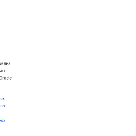
релиз
Box
Oracle
box
 on
,
lbox