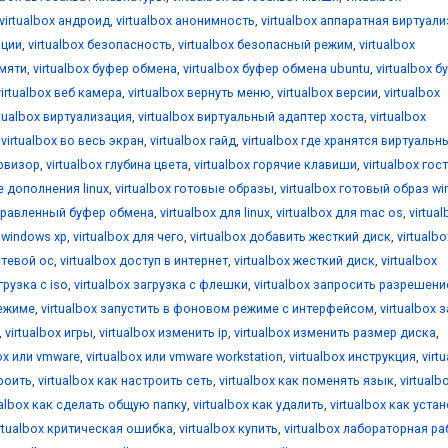
virtualbox андроид
,
virtualbox анонимность
,
virtualbox аппаратная виртуал
ации
,
virtualbox безопасность
,
virtualbox безопасный режим
,
virtualbox
амяти
,
virtualbox буфер обмена
,
virtualbox буфер обмена ubuntu
,
virtualbox б
virtualbox веб камера
,
virtualbox вернуть меню
,
virtualbox версии
,
virtualbox
rtualbox виртуализация
,
virtualbox виртуальный адаптер хоста
,
virtualbox
,
virtualbox во весь экран
,
virtualbox гайд
,
virtualbox где хранятся виртуальн
ервизор
,
virtualbox глубина цвета
,
virtualbox горячие клавиши
,
virtualbox гос
е дополнения linux
,
virtualbox готовые образы
,
virtualbox готовый образ w
аправленный буфер обмена
,
virtualbox для linux
,
virtualbox для mac os
,
virtua
я windows xp
,
virtualbox для чего
,
virtualbox добавить жесткий диск
,
virtualbo
стевой ос
,
virtualbox доступ в интернет
,
virtualbox жесткий диск
,
virtualbox
грузка с iso
,
virtualbox загрузка с флешки
,
virtualbox запросить разрешени
режиме
,
virtualbox запустить в фоновом режиме с интерфейсом
,
virtualbox 
,
virtualbox игры
,
virtualbox изменить ip
,
virtualbox изменить размер диска
,
box или vmware
,
virtualbox или vmware workstation
,
virtualbox инструкция
,
virt
троить
,
virtualbox как настроить сеть
,
virtualbox как поменять язык
,
virtualb
ualbox как сделать общую папку
,
virtualbox как удалить
,
virtualbox как уста
irtualbox критическая ошибка
,
virtualbox купить
,
virtualbox лабораторная ра