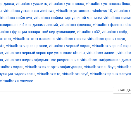
ер диска
,
virtualbox удалить
,
virtualbox установка
,
virtualbox установка linux
,
u
,
virtualbox установка windows
,
virtualbox установка windows 10
,
virtualbox
virtualbox файл ova
,
virtualbox файлы виртуальной машины
,
virtualbox физ
фиксированный или динамический
,
virtualbox флешка
,
virtualbox флешка ub
rtualbox функции аппаратной виртуализации
,
virtualbox х32
,
virtualbox хабр
,
ox хост
,
virtualbox хост клавиша
,
virtualbox хоткеи
,
virtualbox хрипит звук
,
utc
,
virtualbox через прокси
,
virtualbox черный экран
,
virtualbox черный экр
ux
,
virtualbox черный экран при установке ubuntu
,
virtualbox чипсет
,
virtualb
ма
,
virtualbox широкоформатное разрешение
,
virtualbox шифрование диск
rtualbox экран
,
virtualbox экспорт конфигурации
,
virtualbox эльбрус
,
virtualb
эмуляция видеокарты
,
virtualbox это
,
virtualbox ютуб
,
virtualbox ярлык запус
virtualbox в vmware
ЧИТАТЬ ДА