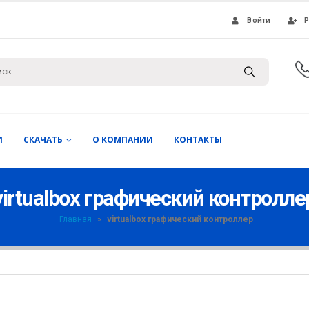
Войти
Р
И
СКАЧАТЬ
О КОМПАНИИ
КОНТАКТЫ
virtualbox графический контролле
Главная
»
virtualbox графический контроллер