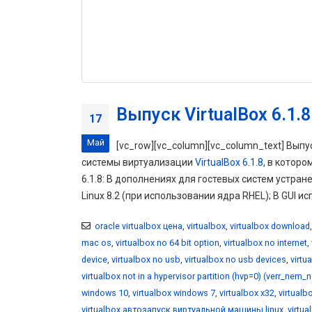
Выпуск VirtualBox 6.1.8
17
Май
[vc_row][vc_column][vc_column_text] Выпу
системы виртуализации
VirtualBox 6.1.8
, в котор
6.1.8: В дополнениях для гостевых систем устранен
Linux 8.2 (при использовании ядра RHEL); В GUI и
oracle virtualbox цена
,
virtualbox
,
virtualbox download
mac os
,
virtualbox no 64 bit option
,
virtualbox no internet
,
device
,
virtualbox no usb
,
virtualbox no usb devices
,
virtu
virtualbox not in a hypervisor partition (hvp=0) (verr_nem_
windows 10
,
virtualbox windows 7
,
virtualbox x32
,
virtualb
virtualbox автозапуск виртуальной машины linux
,
virtu