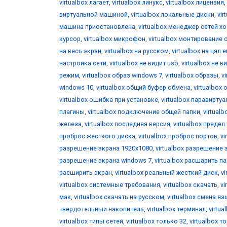
virtualbox лагает
,
virtualbox линукс
,
virtualbox лицензия
,
виртуальной машиной
,
virtualbox локальные диски
,
vir
машина приостановлена
,
virtualbox менеджер сетей х
курсор
,
virtualbox микрофон
,
virtualbox монтирование 
на весь экран
,
virtualbox на русском
,
virtualbox на цял 
настройка сети
,
virtualbox не видит usb
,
virtualbox не 
режим
,
virtualbox образ windows 7
,
virtualbox образы
,
v
windows 10
,
virtualbox общий буфер обмена
,
virtualbox 
virtualbox ошибка при установке
,
virtualbox паравирту
плагины
,
virtualbox подключение общей папки
,
virtual
железа
,
virtualbox последняя версия
,
virtualbox предел
проброс жесткого диска
,
virtualbox проброс портов
,
vi
разрешение экрана 1920x1080
,
virtualbox разрешение 
разрешение экрана windows 7
,
virtualbox расшарить п
расширить экран
,
virtualbox реальный жесткий диск
,
v
virtualbox системные требования
,
virtualbox скачать
,
vi
мак
,
virtualbox скачать на русском
,
virtualbox смена я
твердотельный накопитель
,
virtualbox терминал
,
virtua
virtualbox типы сетей
,
virtualbox только 32
,
virtualbox т