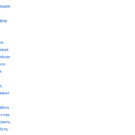
изация
,
уфер
ые
тевая
indows
lbox
x
е
,
захват
ualbox
ox как
новить
,
бота
,