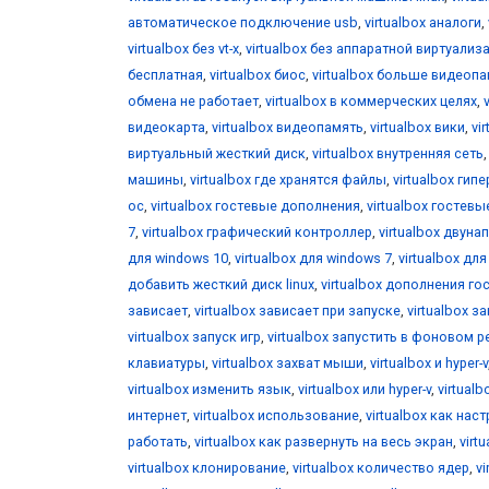
автоматическое подключение usb
,
virtualbox аналоги
,
virtualbox без vt-x
,
virtualbox без аппаратной виртуализ
бесплатная
,
virtualbox биос
,
virtualbox больше видеоп
обмена не работает
,
virtualbox в коммерческих целях
,
видеокарта
,
virtualbox видеопамять
,
virtualbox вики
,
vi
виртуальный жесткий диск
,
virtualbox внутренняя сеть
машины
,
virtualbox где хранятся файлы
,
virtualbox гип
ос
,
virtualbox гостевые дополнения
,
virtualbox гостевы
7
,
virtualbox графический контроллер
,
virtualbox двун
для windows 10
,
virtualbox для windows 7
,
virtualbox дл
добавить жесткий диск linux
,
virtualbox дополнения го
зависает
,
virtualbox зависает при запуске
,
virtualbox за
virtualbox запуск игр
,
virtualbox запустить в фоновом 
клавиатуры
,
virtualbox захват мыши
,
virtualbox и hyper-v
virtualbox изменить язык
,
virtualbox или hyper-v
,
virtual
интернет
,
virtualbox использование
,
virtualbox как нас
работать
,
virtualbox как развернуть на весь экран
,
virt
virtualbox клонирование
,
virtualbox количество ядер
,
v