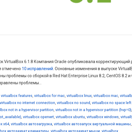
ск VirtualBox 6.1.8 Компания Oracle опубликовала корректирующий 
ом отмечено
10 исправлений
. Основные изменения в выпуске Virtual
ы проблемы со сборкой в Red Hat Enterprise Linux 8.2, CentOS 8.2 и 
справлены проблемы...
,
virtualbox features
,
virtualbox for mac
,
virtualbox linux
,
virtualbox mac
,
virtual
virtualbox no internet connection
,
virtualbox no sound
,
virtualbox no space left
albox not in a hypervisor partition
,
virtualbox not in a hypervisor partition (hvp=0)
not_available)
,
virtualbox openwrt
,
virtualbox ubuntu
,
virtualbox windows
,
virtua
ox x64
,
virtualbox автозагрузка
,
virtualbox автозапуск виртуальной машины
,
albox автозахват клавиатуры
,
virtualbox автозахват мыши
,
virtualbox