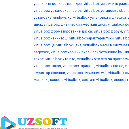
увеличить количество ядер
,
virtualbox увеличить разм
virtualbox установка mac os
,
virtualbox установка ubunt
установка windows xp
,
virtualbox установка с флешки
,
диск
,
virtualbox физический жесткий диск
,
virtualbox 
virtualbox форматирование диска
,
virtualbox форум
,
vi
virtualbox хакинтош
,
virtualbox характеристики
,
virtualb
virtualbox це
,
virtualbox цена
,
virtualbox часы в системе 
загрузке
,
virtualbox черный экран при установке kali lin
такое
,
virtualbox что это
,
virtualbox что это за програм
virtualbox шлюз
,
virtualbox шрифты
,
virtualbox що це
,
vi
эмулятор флешки
,
virtualbox эмуляция wifi
,
virtualbox 
машины
,
какво е virtualbox
,
хостинг virtualbox
,
экспорт 