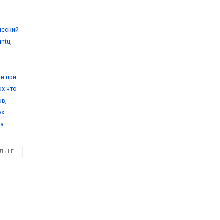
ический
untu
,
ан при
ox что
ов
,
ox
ка
ЛЬШЕ...