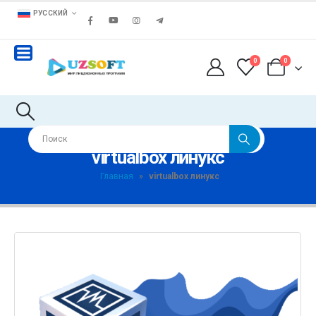
РУССКИЙ
0
0
virtualbox линукс
Главная
»
virtualbox линукс