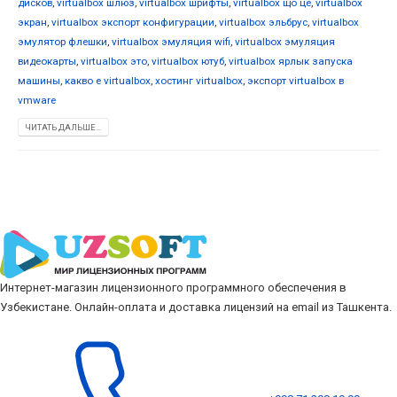
дисков
,
virtualbox шлюз
,
virtualbox шрифты
,
virtualbox що це
,
virtualbox
экран
,
virtualbox экспорт конфигурации
,
virtualbox эльбрус
,
virtualbox
эмулятор флешки
,
virtualbox эмуляция wifi
,
virtualbox эмуляция
видеокарты
,
virtualbox это
,
virtualbox ютуб
,
virtualbox ярлык запуска
машины
,
какво е virtualbox
,
хостинг virtualbox
,
экспорт virtualbox в
vmware
ЧИТАТЬ ДАЛЬШЕ...
Интернет-магазин лицензионного программного обеспечения в
Узбекистане. Онлайн-оплата и доставка лицензий на email из Ташкента.