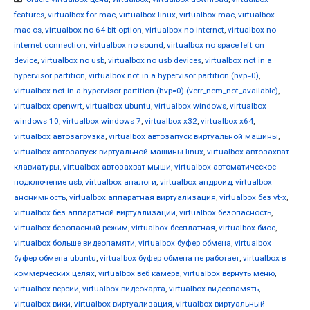
features
,
virtualbox for mac
,
virtualbox linux
,
virtualbox mac
,
virtualbox
mac os
,
virtualbox no 64 bit option
,
virtualbox no internet
,
virtualbox no
internet connection
,
virtualbox no sound
,
virtualbox no space left on
device
,
virtualbox no usb
,
virtualbox no usb devices
,
virtualbox not in a
hypervisor partition
,
virtualbox not in a hypervisor partition (hvp=0)
,
virtualbox not in a hypervisor partition (hvp=0) (verr_nem_not_available)
,
virtualbox openwrt
,
virtualbox ubuntu
,
virtualbox windows
,
virtualbox
windows 10
,
virtualbox windows 7
,
virtualbox x32
,
virtualbox x64
,
virtualbox автозагрузка
,
virtualbox автозапуск виртуальной машины
,
virtualbox автозапуск виртуальной машины linux
,
virtualbox автозахват
клавиатуры
,
virtualbox автозахват мыши
,
virtualbox автоматическое
подключение usb
,
virtualbox аналоги
,
virtualbox андроид
,
virtualbox
анонимность
,
virtualbox аппаратная виртуализация
,
virtualbox без vt-x
,
virtualbox без аппаратной виртуализации
,
virtualbox безопасность
,
virtualbox безопасный режим
,
virtualbox бесплатная
,
virtualbox биос
,
virtualbox больше видеопамяти
,
virtualbox буфер обмена
,
virtualbox
буфер обмена ubuntu
,
virtualbox буфер обмена не работает
,
virtualbox в
коммерческих целях
,
virtualbox веб камера
,
virtualbox вернуть меню
,
virtualbox версии
,
virtualbox видеокарта
,
virtualbox видеопамять
,
virtualbox вики
,
virtualbox виртуализация
,
virtualbox виртуальный