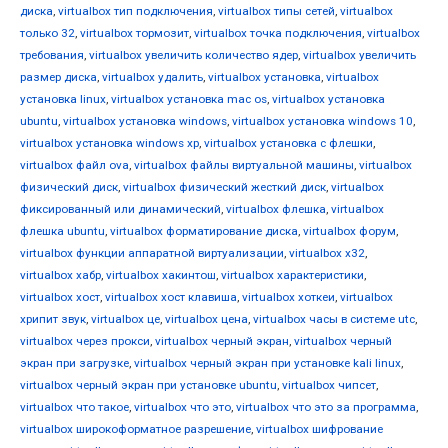
диска
,
virtualbox тип подключения
,
virtualbox типы сетей
,
virtualbox
только 32
,
virtualbox тормозит
,
virtualbox точка подключения
,
virtualbox
требования
,
virtualbox увеличить количество ядер
,
virtualbox увеличить
размер диска
,
virtualbox удалить
,
virtualbox установка
,
virtualbox
установка linux
,
virtualbox установка mac os
,
virtualbox установка
ubuntu
,
virtualbox установка windows
,
virtualbox установка windows 10
,
virtualbox установка windows xp
,
virtualbox установка с флешки
,
virtualbox файл ova
,
virtualbox файлы виртуальной машины
,
virtualbox
физический диск
,
virtualbox физический жесткий диск
,
virtualbox
фиксированный или динамический
,
virtualbox флешка
,
virtualbox
флешка ubuntu
,
virtualbox форматирование диска
,
virtualbox форум
,
virtualbox функции аппаратной виртуализации
,
virtualbox х32
,
virtualbox хабр
,
virtualbox хакинтош
,
virtualbox характеристики
,
virtualbox хост
,
virtualbox хост клавиша
,
virtualbox хоткеи
,
virtualbox
хрипит звук
,
virtualbox це
,
virtualbox цена
,
virtualbox часы в системе utc
,
virtualbox через прокси
,
virtualbox черный экран
,
virtualbox черный
экран при загрузке
,
virtualbox черный экран при установке kali linux
,
virtualbox черный экран при установке ubuntu
,
virtualbox чипсет
,
virtualbox что такое
,
virtualbox что это
,
virtualbox что это за программа
,
virtualbox широкоформатное разрешение
,
virtualbox шифрование