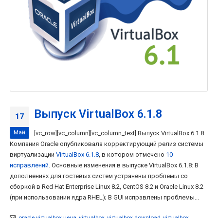
Выпуск VirtualBox 6.1.8
17
Май
[vc_row][vc_column][vc_column_text] Выпуск VirtualBox 6.1.8
Компания Oracle опубликовала корректирующий релиз системы
виртуализации
VirtualBox 6.1.8
, в котором отмечено
10
исправлений
. Основные изменения в выпуске VirtualBox 6.1.8: В
дополнениях для гостевых систем устранены проблемы со
сборкой в Red Hat Enterprise Linux 8.2, CentOS 8.2 и Oracle Linux 8.2
(при использовании ядра RHEL); В GUI исправлены проблемы...
oracle virtualbox цена
,
virtualbox
,
virtualbox download
,
virtualbox