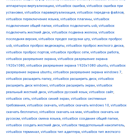
аппаратную виртуализацию
,
virtualbox ошибка
,
virtualbox ошибка при
установке
,
virtualbox паравиртуализация
,
virtualbox передача файлов
,
virtualbox переключение языка
,
virtualbox плагины
,
virtualbox
подключение общей папки
,
virtualbox подключить usb
,
virtualbox
подключить жесткий диск
,
virtualbox подмена железа
,
virtualbox
последняя версия
,
virtualbox предел загрузки цпу
,
virtualbox проброс
usb
,
virtualbox проброс видеокарты
,
virtualbox проброс жесткого диска
,
virtualbox проброс портов
,
virtualbox проброс сети
,
virtualbox работа
,
virtualbox разрешение экрана
,
virtualbox разрешение экрана
1920x1080
,
virtualbox разрешение экрана 1920x1080 ubuntu
,
virtualbox
разрешение экрана ubuntu
,
virtualbox разрешение экрана windows 7
,
virtualbox расшарить папку
,
virtualbox расширить диск
,
virtualbox
расширить диск windows
,
virtualbox расширить экран
,
virtualbox
реальный жесткий диск
,
virtualbox русский язык
,
virtualbox сайт
,
virtualbox сеть
,
virtualbox синий экран
,
virtualbox системные
требования
,
virtualbox скачать
,
virtualbox скачать windows 10
,
virtualbox
скачать бесплатно
,
virtualbox скачать на мак
,
virtualbox скачать на
русском
,
virtualbox смена языка
,
virtualbox создание общей папки
,
virtualbox создать жесткий диск
,
virtualbox твердотельный накопитель
,
virtualbox терминал
,
virtualbox тип адаптера
,
virtualbox тип жесткого