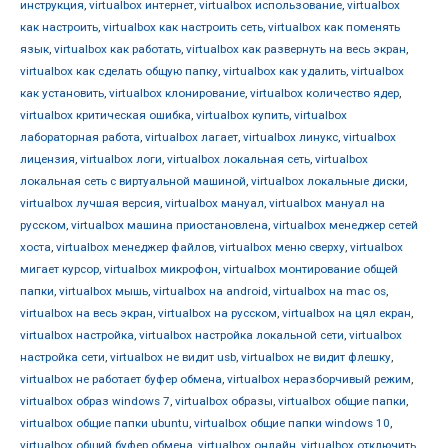
инструкция
,
virtualbox интернет
,
virtualbox использование
,
virtualbox
как настроить
,
virtualbox как настроить сеть
,
virtualbox как поменять
язык
,
virtualbox как работать
,
virtualbox как развернуть на весь экран
,
virtualbox как сделать общую папку
,
virtualbox как удалить
,
virtualbox
как установить
,
virtualbox клонирование
,
virtualbox количество ядер
,
virtualbox критическая ошибка
,
virtualbox купить
,
virtualbox
лабораторная работа
,
virtualbox лагает
,
virtualbox линукс
,
virtualbox
лицензия
,
virtualbox логи
,
virtualbox локальная сеть
,
virtualbox
локальная сеть с виртуальной машиной
,
virtualbox локальные диски
,
virtualbox лучшая версия
,
virtualbox мануал
,
virtualbox мануал на
русском
,
virtualbox машина приостановлена
,
virtualbox менеджер сетей
хоста
,
virtualbox менеджер файлов
,
virtualbox меню сверху
,
virtualbox
мигает курсор
,
virtualbox микрофон
,
virtualbox монтирование общей
папки
,
virtualbox мышь
,
virtualbox на android
,
virtualbox на mac os
,
virtualbox на весь экран
,
virtualbox на русском
,
virtualbox на цял екран
,
virtualbox настройка
,
virtualbox настройка локальной сети
,
virtualbox
настройка сети
,
virtualbox не видит usb
,
virtualbox не видит флешку
,
virtualbox не работает буфер обмена
,
virtualbox неразборчивый режим
,
virtualbox образ windows 7
,
virtualbox образы
,
virtualbox общие папки
,
virtualbox общие папки ubuntu
,
virtualbox общие папки windows 10
,
virtualbox общий буфер обмена
,
virtualbox онлайн
,
virtualbox отключить