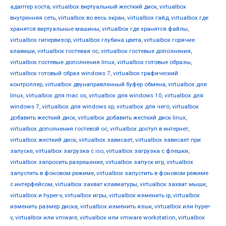
адаптер хоста
,
virtualbox виртуальный жесткий диск
,
virtualbox
внутренняя сеть
,
virtualbox во весь экран
,
virtualbox гайд
,
virtualbox где
хранятся виртуальные машины
,
virtualbox где хранятся файлы
,
virtualbox гипервизор
,
virtualbox глубина цвета
,
virtualbox горячие
клавиши
,
virtualbox гостевая ос
,
virtualbox гостевые дополнения
,
virtualbox гостевые дополнения linux
,
virtualbox готовые образы
,
virtualbox готовый образ windows 7
,
virtualbox графический
контроллер
,
virtualbox двунаправленный буфер обмена
,
virtualbox для
linux
,
virtualbox для mac os
,
virtualbox для windows 10
,
virtualbox для
windows 7
,
virtualbox для windows xp
,
virtualbox для чего
,
virtualbox
добавить жесткий диск
,
virtualbox добавить жесткий диск linux
,
virtualbox дополнения гостевой ос
,
virtualbox доступ в интернет
,
virtualbox жесткий диск
,
virtualbox зависает
,
virtualbox зависает при
запуске
,
virtualbox загрузка с iso
,
virtualbox загрузка с флешки
,
virtualbox запросить разрешение
,
virtualbox запуск игр
,
virtualbox
запустить в фоновом режиме
,
virtualbox запустить в фоновом режиме
с интерфейсом
,
virtualbox захват клавиатуры
,
virtualbox захват мыши
,
virtualbox и hyper-v
,
virtualbox игры
,
virtualbox изменить ip
,
virtualbox
изменить размер диска
,
virtualbox изменить язык
,
virtualbox или hyper-
v
,
virtualbox или vmware
,
virtualbox или vmware workstation
,
virtualbox